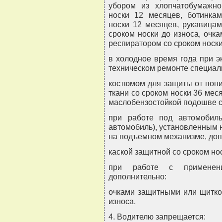
убором из хлопчатобумажн
носки 12 месяцев, ботинк
носки 12 месяцев, рукавиц
сроком носки до износа, очк
респиратором со сроком носки
в холодное время года при э
техническом ремонте специал
костюмом для защиты от пон
ткани со сроком носки 36 ме
маслобензостойкой подошве с
при работе под автомобил
автомобиль), установленным 
на подъемном механизме, доп
каской защитной со сроком но
при работе с применени
дополнительно:
очками защитными или щитко
износа.
4. Водителю запрещается: