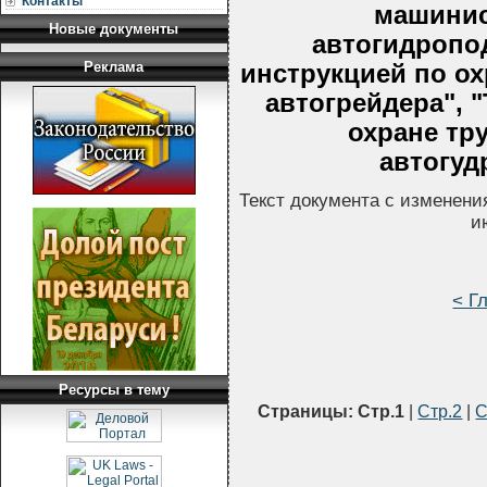
Контакты
машинис
Новые документы
автогидропо
Реклама
инструкцией по ох
автогрейдера", 
охране тр
автогудр
Текст документа с изменени
и
< Г
Ресурсы в тему
Страницы:
Стр.1
|
Стр.2
|
С