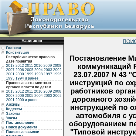
Навигация
ПОИ
Главная
Конституция
Постановление Ми
Республиканское право по
дате принятия
коммуникаций Р
2013
2012
2011
2010
2009
2008
2007
2006
2005
2004
2003
2002
23.07.2007 N 43
2001
2000
1999
1998
1997
1996
1995
1994 и ранее
инструкций по ох
Правовые акты местных
органов власти по датам
работников орган
2013
2012
2011
2010
2009
2008
2007
2006
2005
2004
2003
2002
дорожного хозяй
2001
2000 и ранее
Архивы
инструкцией по о
Кодексы
Законы
автомобиля с 
Указы
оборудованием пе
Постановления
Поиск документа
"Типовой инструк
Полезные ссылки