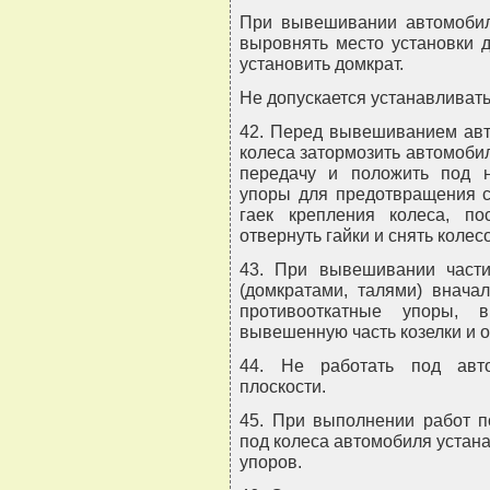
При вывешивании автомобил
выровнять место установки д
установить домкрат.
Не допускается устанавливат
42. Перед вывешиванием авт
колеса затормозить автомоби
передачу и положить под 
упоры для предотвращения с
гаек крепления колеса, по
отвернуть гайки и снять колесо
43. При вывешивании част
(домкратами, талями) внача
противооткатные упоры, в
вывешенную часть козелки и о
44. Не работать под авт
плоскости.
45. При выполнении работ п
под колеса автомобиля устан
упоров.