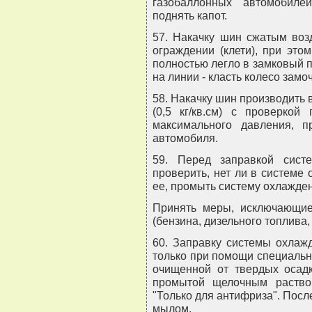
газобаллонных автомобиле
поднять капот.
57. Накачку шин сжатым воз
ограждении (клети), при это
полностью легло в замковый п
на линии - класть колесо зам
58. Накачку шин производить 
(0,5 кг/кв.см) с проверкой
максимального давления, п
автомобиля.
59. Перед заправкой сист
проверить, нет ли в системе 
ее, промыть систему охлажден
Принять меры, исключающие
(бензина, дизельного топлива,
60. Заправку системы охлаж
только при помощи специально
очищенной от твердых осадк
промытой щелочным раство
"Только для антифриза". Посл
мылом.