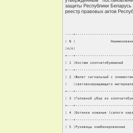
утвержденным постановлен
защиты Республики Беларусь 
реестр правовых актов Республи
----+---------------------------
¦ N ¦                 Наименован
¦п/п¦                           
+---+---------------------------
¦ 1 ¦Костюм хлопчатобумажный    
+---+---------------------------
¦ 2 ¦Жилет сигнальный с элемента
¦   ¦световозвращающего материал
+---+---------------------------
¦ 3 ¦Головной убор из хлопчатобу
+---+---------------------------
¦ 4 ¦Ботинки кожаные (сапоги кир
+---+---------------------------
¦ 5 ¦Рукавицы комбинированные   