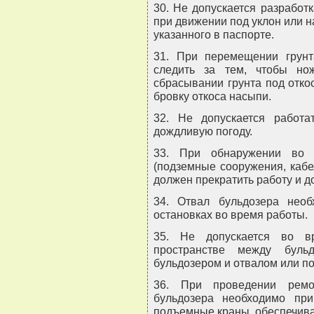
30. Не допускается разработ
при движении под уклон или н
указанного в паспорте.
31. При перемещении грун
следить за тем, чтобы но
сбрасывании грунта под отко
бровку откоса насыпи.
32. Не допускается работа
дождливую погоду.
33. При обнаружении во в
(подземные сооружения, кабе
должен прекратить работу и д
34. Отвал бульдозера нео
остановках во время работы.
35. Не допускается во в
пространстве между буль
бульдозером и отвалом или п
36. При проведении ремо
бульдозера необходимо пр
подъемные краны, обеспечив