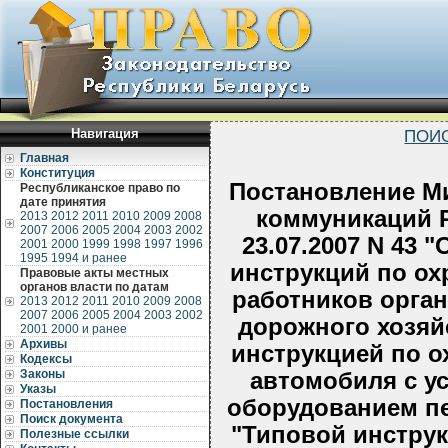
Навигация
ПОИ
Главная
Конституция
Постановление Ми
Республиканское право по
дате принятия
коммуникаций Р
2013
2012
2011
2010
2009
2008
2007
2006
2005
2004
2003
2002
23.07.2007 N 43
2001
2000
1999
1998
1997
1996
1995
1994 и ранее
инструкций по ох
Правовые акты местных
органов власти по датам
работников орган
2013
2012
2011
2010
2009
2008
2007
2006
2005
2004
2003
2002
дорожного хозяй
2001
2000 и ранее
Архивы
инструкцией по о
Кодексы
Законы
автомобиля с 
Указы
оборудованием пе
Постановления
Поиск документа
"Типовой инструк
Полезные ссылки