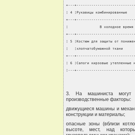
+---+---------------------------
¦ 4 ¦Рукавицы комбинированные   
+---+---------------------------
¦               В холодное время
+---+---------------------------
¦ 5 ¦Костюм для защиты от пониже
¦   ¦хлопчатобумажной ткани     
+---+---------------------------
¦ 6 ¦Сапоги кирзовые утепленные 
¦---+---------------------------
3. На машиниста могут 
производственные факторы:
движущиеся машины и механ
конструкции и материалы;
опасные зоны (вблизи котл
высоте, мест, над котор