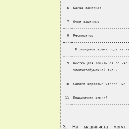
+---+---------------------------
¦ 6 ¦Каска защитная             
+---+---------------------------
¦ 7 ¦Очки защитные              
+---+---------------------------
¦ 8 ¦Респиратор                 
+---+---------------------------
¦     В холодное время года на н
+---+---------------------------
¦ 9 ¦Костюм для защиты от пониже
¦   ¦хлопчатобумажной ткани     
+---+---------------------------
¦10 ¦Сапоги кирзовые утепленные 
+---+---------------------------
¦11 ¦Подшлемник зимний          
¦---+---------------------------
3. На машиниста могут 