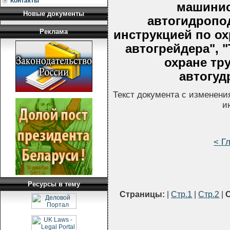
Контакты
машинис
Новые документы
автогидропо
Реклама
инструкцией по ох
автогрейдера", 
охране тр
автогудр
Текст документа с изменени
и
< Г
Ресурсы в тему
Страницы:
|
Стр.1
|
Стр.2
|