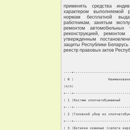
применять средства инди
характером выполняемой 
нормам бесплатной выда
работникам, занятым экспл
ремонтом автомобильных т
реконструкцией, ремонтом
утвержденным постановлен
защиты Республики Беларусь 
реестр правовых актов Республи
----+---------------------------
¦ N ¦                 Наименован
¦п/п¦                           
+---+---------------------------
¦ 1 ¦Костюм хлопчатобумажный    
+---+---------------------------
¦ 2 ¦Головной убор из хлопчатобу
+---+---------------------------
¦ 3 ¦Ботинки кожаные (сапоги кир