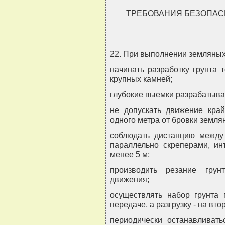
ТРЕБОВАНИЯ БЕЗОПАС
22. При выполнении земляных
начинать разработку грунта 
крупных камней;
глубокие выемки разрабатыва
не допускать движение кра
одного метра от бровки земля
соблюдать дистанцию между
параллельно скреперами, ин
менее 5 м;
производить резание грун
движения;
осуществлять набор грунта
передаче, а разгрузку - на вто
периодически останавливать