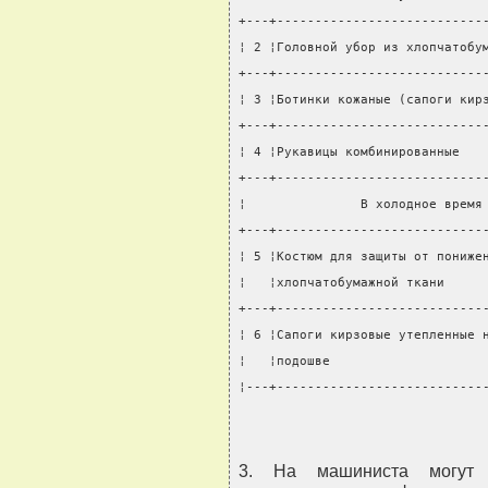
+---+---------------------------
¦ 2 ¦Головной убор из хлопчатобу
+---+---------------------------
¦ 3 ¦Ботинки кожаные (сапоги кир
+---+---------------------------
¦ 4 ¦Рукавицы комбинированные   
+---+---------------------------
¦               В холодное время
+---+---------------------------
¦ 5 ¦Костюм для защиты от пониже
¦   ¦хлопчатобумажной ткани     
+---+---------------------------
¦ 6 ¦Сапоги кирзовые утепленные 
¦   ¦подошве                    
¦---+---------------------------
3. На машиниста могут 