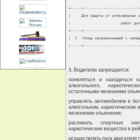
+-----+-------------------------
¦     Для защиты от атмосферных 
¦                       работ до
+-----+-------------------------
¦  7  ¦Плащ непромокаемый с капю
¦-----+-------------------------
3. Водителю запрещается:
появляться и находиться н
алкогольного, наркотичес
остаточными явлениями опья
управлять автомобилем в бол
алкогольном, наркотическом 
явлениями опьянения;
распивать спиртные нап
наркотические вещества в рейс
осуществлять пуск двигателя 