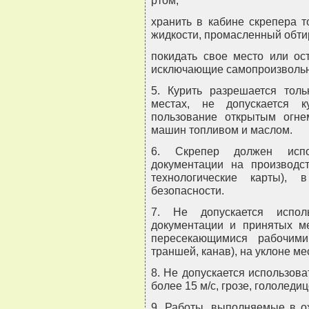
ртом;
хранить в кабине скрепера 
жидкости, промасленный обти
покидать свое место или ос
исключающие самопроизвольн
5. Курить разрешается тол
местах, не допускается 
пользование открытым огне
машин топливом и маслом.
6. Скрепер должен испол
документации на производст
технологические карты)
безопасности.
7. Не допускается исполь
документации и принятых м
пересекающимися рабочими
траншей, канав), на уклоне ме
8. Не допускается использова
более 15 м/с, грозе, гололедиц
9. Работы, выполняемые в о