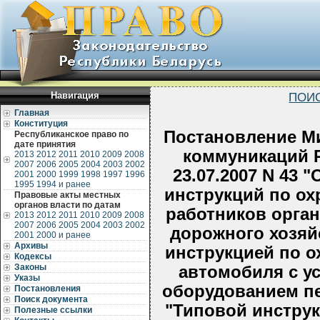
Навигация
ПОИ
Главная
Конституция
Постановление Ми
Республиканское право по
дате принятия
коммуникаций Р
2013
2012
2011
2010
2009
2008
2007
2006
2005
2004
2003
2002
23.07.2007 N 43
2001
2000
1999
1998
1997
1996
1995
1994 и ранее
инструкций по ох
Правовые акты местных
органов власти по датам
работников орган
2013
2012
2011
2010
2009
2008
2007
2006
2005
2004
2003
2002
дорожного хозяй
2001
2000 и ранее
Архивы
инструкцией по о
Кодексы
Законы
автомобиля с 
Указы
оборудованием пе
Постановления
Поиск документа
"Типовой инструк
Полезные ссылки