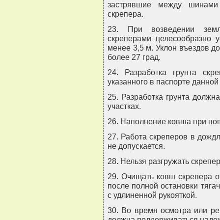
застрявшие между шинами 
скрепера.
23. При возведении земл
скреперами целесообразно 
менее 3,5 м. Уклон въездов до
более 27 град.
24. Разработка грунта ск
указанного в паспорте данной
25. Разработка грунта должн
участках.
26. Наполнение ковша при по
27. Работа скреперов в дожд
не допускается.
28. Нельзя разгружать скрепер
29. Очищать ковш скрепера о
после полной остановки тягач
с удлиненной рукояткой.
30. Во время осмотра или ре
должна поддерживаться наде