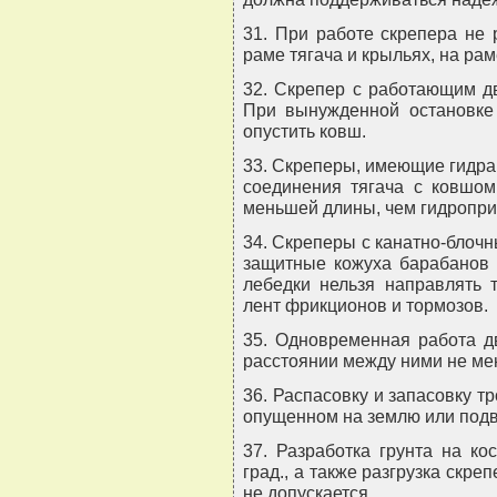
31. При работе скрепера не 
раме тягача и крыльях, на рам
32. Скрепер с работающим дв
При вынужденной остановке 
опустить ковш.
33. Скреперы, имеющие гидра
соединения тягача с ковшом
меньшей длины, чем гидроприв
34. Скреперы с канатно-блоч
защитные кожуха барабанов 
лебедки нельзя направлять т
лент фрикционов и тормозов.
35. Одновременная работа дв
расстоянии между ними не мен
36. Распасовку и запасовку т
опущенном на землю или подв
37. Разработка грунта на к
град., а также разгрузка скре
не допускается.