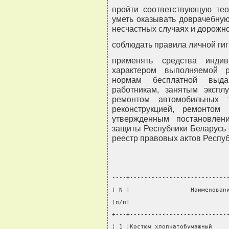
пройти соответствующую тео
уметь оказывать доврачебну
несчастных случаях и дорожн
соблюдать правила личной ги
применять средства инди
характером выполняемой 
нормам бесплатной выда
работникам, занятым экспл
ремонтом автомобильных т
реконструкцией, ремонтом
утвержденным постановлен
защиты Республики Беларусь 
реестр правовых актов Республи
----+---------------------------
¦ N ¦                 Наименован
¦п/п¦                           
+---+---------------------------
¦ 1 ¦Костюм хлопчатобумажный    