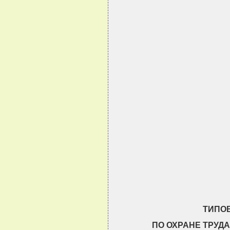
                                
                                
                                
                                
                                
                                
ТИПО
ПО ОХРАНЕ ТРУД