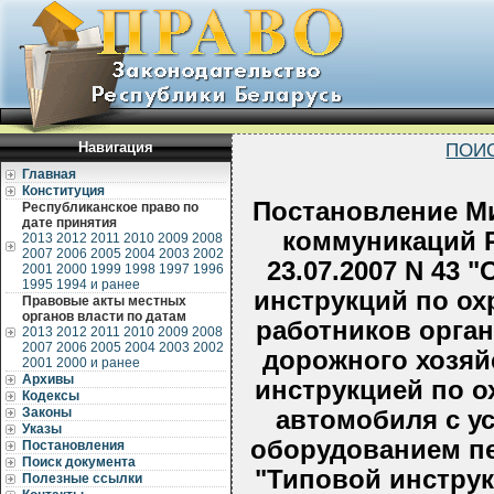
Навигация
ПОИ
Главная
Конституция
Постановление Ми
Республиканское право по
дате принятия
коммуникаций Р
2013
2012
2011
2010
2009
2008
2007
2006
2005
2004
2003
2002
23.07.2007 N 43
2001
2000
1999
1998
1997
1996
1995
1994 и ранее
инструкций по ох
Правовые акты местных
органов власти по датам
работников орган
2013
2012
2011
2010
2009
2008
2007
2006
2005
2004
2003
2002
дорожного хозяй
2001
2000 и ранее
Архивы
инструкцией по о
Кодексы
Законы
автомобиля с 
Указы
оборудованием пе
Постановления
Поиск документа
"Типовой инструк
Полезные ссылки