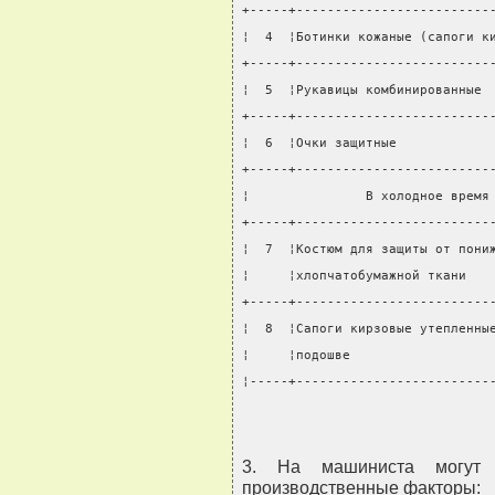
+-----+-------------------------
¦  4  ¦Ботинки кожаные (сапоги к
+-----+-------------------------
¦  5  ¦Рукавицы комбинированные 
+-----+-------------------------
¦  6  ¦Очки защитные            
+-----+-------------------------
¦               В холодное время
+-----+-------------------------
¦  7  ¦Костюм для защиты от пони
¦     ¦хлопчатобумажной ткани   
+-----+-------------------------
¦  8  ¦Сапоги кирзовые утепленны
¦     ¦подошве                  
¦-----+-------------------------
3. На машиниста могут 
производственные факторы: