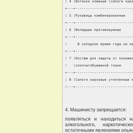
¦ 4 ¦Ботинки кожаные (сапоги кир
+---+---------------------------
¦ 5 ¦Рукавицы комбинированные   
+---+---------------------------
¦ 6 ¦Вкладыши противошумные     
+---+---------------------------
¦     В холодное время года на н
+---+---------------------------
¦ 7 ¦Костюм для защиты от пониже
¦   ¦хлопчатобумажной ткани     
+---+---------------------------
¦ 8 ¦Сапоги кирзовые утепленные 
¦---+---------------------------
4. Машинисту запрещается:
появляться и находиться н
алкогольного, наркотичес
остаточными явлениями опья