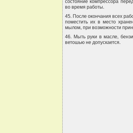
состояние компрессора перед
во время работы.
45. После окончания всех раб
поместить их в место хране
мылом, при возможности прин
46. Мыть руки в масле, бенз
ветошью не допускается.
                                
                                
                                
                                