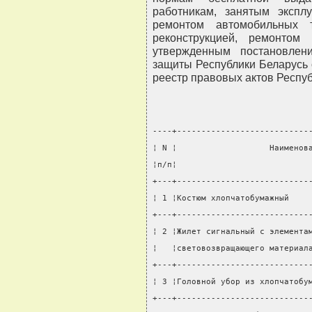
работникам, занятым экспл
ремонтом автомобильных т
реконструкцией, ремонтом
утвержденным постановлен
защиты Республики Беларусь 
реестр правовых актов Республи
----+---------------------------
¦ N ¦                   Наименов
¦п/п¦                           
+---+---------------------------
¦ 1 ¦Костюм хлопчатобумажный    
+---+---------------------------
¦ 2 ¦Жилет сигнальный с элемента
¦   ¦световозвращающего материал
+---+---------------------------
¦ 3 ¦Головной убор из хлопчатобу
+---+---------------------------