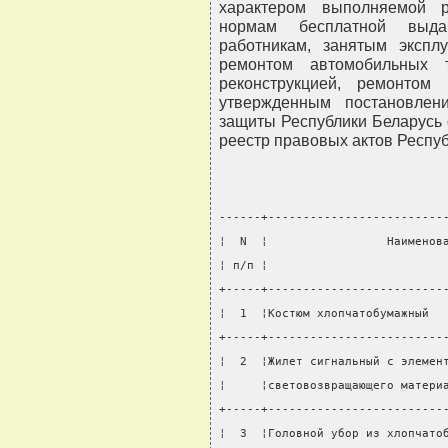
характером выполняемой 
нормам бесплатной выда
работникам, занятым экспл
ремонтом автомобильных т
реконструкцией, ремонтом
утвержденным постановлен
защиты Республики Беларусь 
реестр правовых актов Республи
------+-------------------------
¦  N  ¦                 Наименов
¦ п/п ¦                         
+-----+-------------------------
¦  1  ¦Костюм хлопчатобумажный  
+-----+-------------------------
¦  2  ¦Жилет сигнальный с элемен
¦     ¦световозвращающего матери
+-----+-------------------------
¦  3  ¦Головной убор из хлопчато