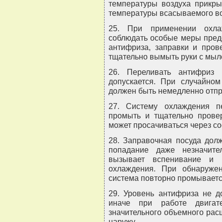
температуры воздуха прикры
температуры всасываемого воз
25. При применении охла
соблюдать особые меры предо
антифриза, заправки и пров
тщательно вымыть руки с мыл
26. Переливать антифриз
допускается. При случайно
должен быть немедленно отпр
27. Систему охлаждения п
промыть и тщательно провер
может просачиваться через с
28. Заправочная посуда долж
попадание даже незначите
вызывает вспенивание и 
охлаждения. При обнаруже
система повторно промываетс
29. Уровень антифриза не 
иначе при работе двигат
значительного объемного рас
наружу.