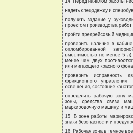
14. Перед началом работы не
надеть спецодежду и спецобув
получить задание у руководи
проектом производства работ 
пройти предрейсовый медицин
проверить наличие в кабин
опломбированной запорн
вместимостью не менее 5 л),
менее чем двух противоотка
или мигающего красного фона
проверить исправность дв
фрикционного управления, 
освещения, состояние канато
определить рабочую зону м
зоны, средства связи ма
маркировочную машину, и ма
15. В зоне работы маркиро
знаки безопасности и предуп
16. Рабочая зона в темное вр