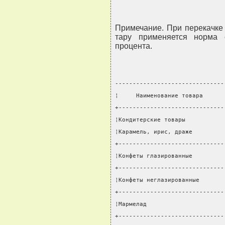
Примечание. При перекачке 
тару применяется норма 
процента.
-------------------------------
¦     Наименование товара      
+------------------------------
¦Кондитерские товары           
¦Карамель, ирис, драже         
+------------------------------
¦Конфеты глазированные         
+------------------------------
¦Конфеты неглазированные       
+------------------------------
¦Мармелад                      
+------------------------------