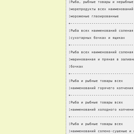
¦Рыба, рыбные товары и нерыбные
¦морепродукты всех наименований
¦мороженые глазированные       
+------------------------------
¦Рыба всех наименований соленая
¦сухотарных бочках и ящиках    
+------------------------------
¦Рыба всех наименований соленая
¦маринованная и пряная в заливн
¦бочках                        
+------------------------------
¦Рыба и рыбные товары всех     
¦наименований горячего копчения
+------------------------------
¦Рыба и рыбные товары всех     
¦наименований холодного копчени
+------------------------------
¦Рыба и рыбные товары всех     
¦наименований солено-сушеные и 