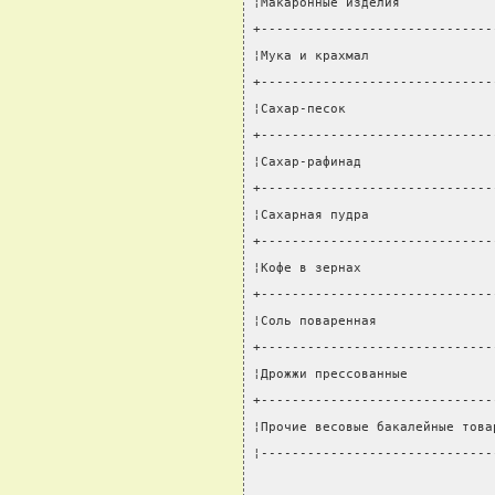
¦Макаронные изделия            
+------------------------------
¦Мука и крахмал                
+------------------------------
¦Сахар-песок                   
+------------------------------
¦Сахар-рафинад                 
+------------------------------
¦Сахарная пудра                
+------------------------------
¦Кофе в зернах                 
+------------------------------
¦Соль поваренная               
+------------------------------
¦Дрожжи прессованные           
+------------------------------
¦Прочие весовые бакалейные това
¦------------------------------