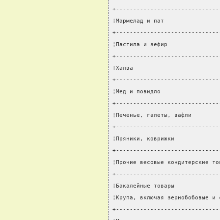
+------------------------------
¦Мармелад и пат                
+------------------------------
¦Пастила и зефир               
+------------------------------
¦Халва                         
+------------------------------
¦Мед и повидло                 
+------------------------------
¦Печенье, галеты, вафли        
+------------------------------
¦Пряники, коврижки             
+------------------------------
¦Прочие весовые кондитерские то
+------------------------------
¦Бакалейные товары             
¦Крупа, включая зернобобовые и 
+------------------------------