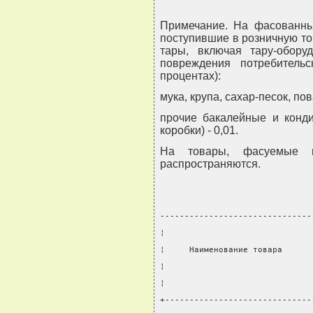
Примечание. На фасованны
поступившие в розничную то
тары, включая тару-обору
повреждения потребитель
процентах):
мука, крупа, сахар-песок, пов
прочие бакалейные и конди
коробки) - 0,01.
На товары, фасуемые 
распространяются.
-------------------------------
¦                              
¦     Наименование товара      
¦                              
¦                              
+------------------------------