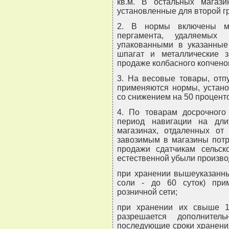
кв.м. В остальных магаз
установленные для второй г
2. В нормы включены ма
пергамента, удаляемых
упакованными в указанные
шпагат и металлические 
продаже колбасного копчено
3. На весовые товары, отп
применяются нормы, устано
со снижением на 50 процент
4. По товарам досрочного
период навигации на дли
магазинах, отдаленных от 
завозимым в магазины потр
продажи сдатчикам сельско
естественной убыли произв
при хранении вышеуказанны
соли - до 60 суток) при
розничной сети;
при хранении их свыше 1
разрешается дополните
последующие сроки хранени