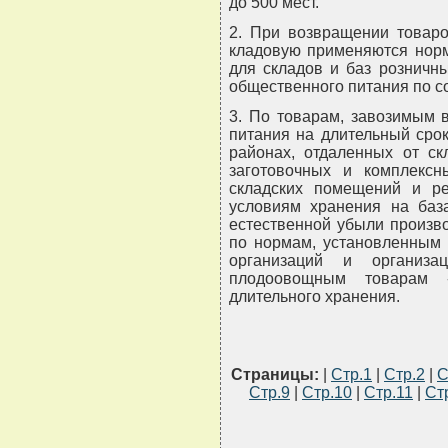
до 500 мест.
2. При возвращении товаро
кладовую применяются норм
для складов и баз розничн
общественного питания по с
3. По товарам, завозимым 
питания на длительный срок
районах, отдаленных от ск
заготовочных и комплексн
складских помещений и ре
условиям хранения на база
естественной убыли произв
по нормам, установленным 
организаций и организа
плодоовощным товарам 
длительного хранения.
Страницы:
|
Стр.1
|
Стр.2
|
С
Стр.9
|
Стр.10
|
Стр.11
|
Ст