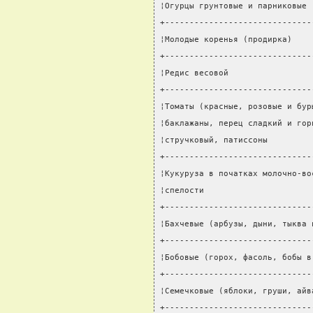
¦Огурцы грунтовые и парниковые 
+------------------------------
¦Молодые коренья (продирка)    
+------------------------------
¦Редис весовой                 
+------------------------------
¦Томаты (красные, розовые и бур
¦баклажаны, перец сладкий и гор
¦стручковый, патиссоны         
+------------------------------
¦Кукуруза в початках молочно-во
¦спелости                      
+------------------------------
¦Бахчевые (арбузы, дыни, тыква 
+------------------------------
¦Бобовые (горох, фасоль, бобы в
+------------------------------
¦Семечковые (яблоки, груши, айв
+------------------------------