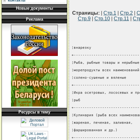
Контакты
Новые документы
Страницы:
|
Стр.1
|
Стр.2
|
С
Стр.9
|
Стр.10
|
Стр.11
|
Ст
Реклама
¦внарезку                      
+------------------------------
¦Рыба, рыбные товары и нерыбные
¦морепродукты всех наименований
¦солено-сушеные и вяленые      
+------------------------------
¦Икра осетровых, лососевых и пр
¦рыб                           
+------------------------------
Ресурсы в тему
¦Кулинария (рыба всех наименова
¦жареная, печеная, заливная,   
¦фаршированная и др.)          
+------------------------------