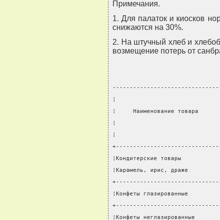
Примечания.
1. Для палаток и киосков н
снижаются на 30%.
2. На штучный хлеб и хлебо
возмещение потерь от санбр
-------------------------------
¦                              
¦     Наименование товара      
¦                              
¦                              
+------------------------------
¦Кондитерские товары           
¦Карамель, ирис, драже         
+------------------------------
¦Конфеты глазированные         
+------------------------------
¦Конфеты неглазированные       