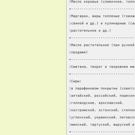
¦Масло коровье (сливочное, топл
+------------------------------
¦Маргарин, жиры топленые (говяж
¦свиной и др.) и кулинарные (са
¦растительное и др.)           
+------------------------------
¦Масло растительное (при ручной
¦продаже)                      
+------------------------------
¦Сметана, творог и творожная ма
+------------------------------
¦Сыры:                         
¦в парафиновом покрытии (советс
¦алтайский, российский, пошехон
¦голландские, ярославский,     
¦костромской, эстонский, степно
¦угличский, украинский, литовск
¦минский, тартуский, выруский и
+------------------------------