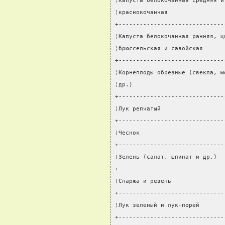
¦Капуста белокочанная средняя и
¦краснокочанная                
+------------------------------
¦Капуста белокочанная ранняя, ц
¦брюссельская и савойская      
+------------------------------
¦Корнеплоды обрезные (свекла, м
¦др.)                          
+------------------------------
¦Лук репчатый                  
+------------------------------
¦Чеснок                        
+------------------------------
¦Зелень (салат, шпинат и др.)  
+------------------------------
¦Спаржа и ревень               
+------------------------------
¦Лук зеленый и лук-порей       
+------------------------------