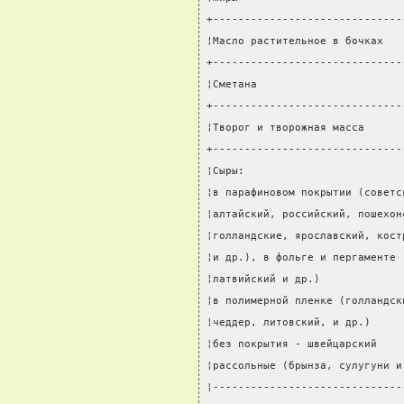
+------------------------------
¦Масло растительное в бочках   
+------------------------------
¦Сметана                       
+------------------------------
¦Творог и творожная масса      
+------------------------------
¦Сыры:                         
¦в парафиновом покрытии (советс
¦алтайский, российский, пошехон
¦голландские, ярославский, кост
¦и др.), в фольге и пергаменте 
¦латвийский и др.)             
¦в полимерной пленке (голландск
¦чеддер, литовский, и др.)     
¦без покрытия - швейцарский    
¦рассольные (брынза, сулугуни и
¦------------------------------