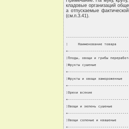
Примечание. На муку, крупу
кладовые организаций обще
а отпускаемые фактическо
(см.п.3.41).
-------------------------------
¦     Наименование товара      
+------------------------------
¦Плоды, овощи и грибы переработ
¦Фрукты сушеные                
+------------------------------
¦Фрукты и овощи замороженные   
+------------------------------
¦Орехи всякие                  
+------------------------------
¦Овощи и зелень сушеные        
+------------------------------
¦Овощи соленые и квашеные      
+------------------------------