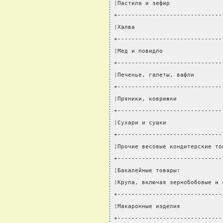
¦Пастила и зефир               
+------------------------------
¦Халва                         
+------------------------------
¦Мед и повидло                 
+------------------------------
¦Печенье, галеты, вафли        
+------------------------------
¦Пряники, коврижки             
+------------------------------
¦Сухари и сушки                
+------------------------------
¦Прочие весовые кондитерские то
+------------------------------
¦Бакалейные товары:            
¦Крупа, включая зернобобовые и 
+------------------------------
¦Макаронные изделия            
+------------------------------