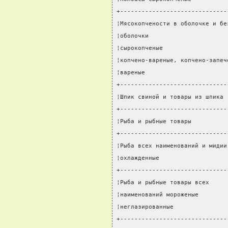
+------------------------------
¦Мясокопчености в оболочке и бе
¦оболочки                      
¦сырокопченые                  
¦копчено-вареные, копчено-запеч
¦вареные                       
+------------------------------
¦Шпик свиной и товары из шпика 
+------------------------------
¦Рыба и рыбные товары          
+------------------------------
¦Рыба всех наименований и мидии
¦охлажденные                   
+------------------------------
¦Рыба и рыбные товары всех     
¦наименований мороженые        
¦неглазированные               
+------------------------------