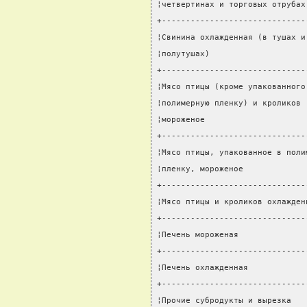
¦четвертинах и торговых отрубах
+------------------------------
¦Свинина охлажденная (в тушах и
¦полутушах)                    
+------------------------------
¦Мясо птицы (кроме упакованного
¦полимерную пленку) и кроликов 
¦мороженое                     
+------------------------------
¦Мясо птицы, упакованное в поли
¦пленку, мороженое             
+------------------------------
¦Мясо птицы и кроликов охлажден
+------------------------------
¦Печень мороженая              
+------------------------------
¦Печень охлажденная            
+------------------------------
¦Прочие субродукты и вырезка   