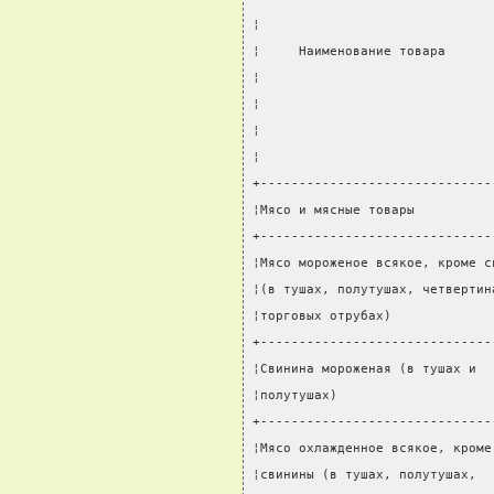
¦                              
¦     Наименование товара      
¦                              
¦                              
¦                              
¦                              
+------------------------------
¦Мясо и мясные товары          
+------------------------------
¦Мясо мороженое всякое, кроме с
¦(в тушах, полутушах, четвертин
¦торговых отрубах)             
+------------------------------
¦Свинина мороженая (в тушах и  
¦полутушах)                    
+------------------------------
¦Мясо охлажденное всякое, кроме
¦свинины (в тушах, полутушах,  