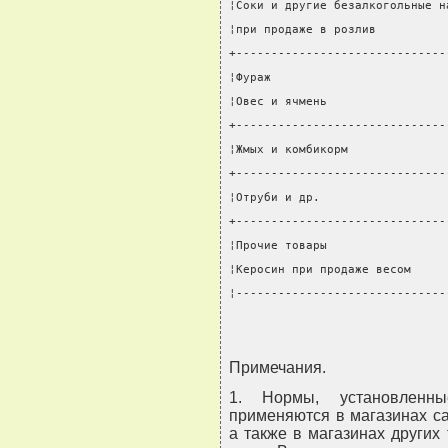
¦Соки и другие безалкогольные н
¦при продаже в розлив          
+------------------------------
¦Фураж                         
¦Овес и ячмень                 
+------------------------------
¦Жмых и комбикорм              
+------------------------------
¦Отруби и др.                  
+------------------------------
¦Прочие товары                 
¦Керосин при продаже весом     
¦------------------------------
Примечания.
1. Нормы, установленн
применяются в магазинах с
а также в магазинах других