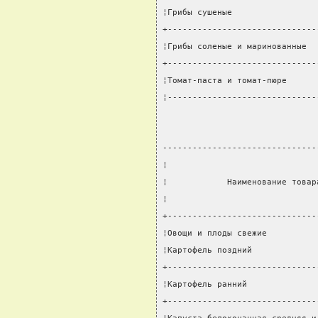
¦Грибы сушеные                 
+------------------------------
¦Грибы соленые и маринованные  
+------------------------------
¦Томат-паста и томат-пюре      
¦------------------------------
-------------------------------
¦                              
¦            Наименование товар
¦                              
+------------------------------
¦Овощи и плоды свежие          
¦Картофель поздний             
+------------------------------
¦Картофель ранний              
+------------------------------