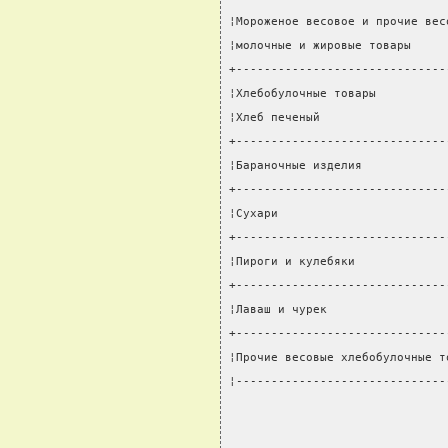
¦Мороженое весовое и прочие вес
¦молочные и жировые товары     
+------------------------------
¦Хлебобулочные товары          
¦Хлеб печеный                  
+------------------------------
¦Бараночные изделия            
+------------------------------
¦Сухари                        
+------------------------------
¦Пироги и кулебяки             
+------------------------------
¦Лаваш и чурек                 
+------------------------------
¦Прочие весовые хлебобулочные т
¦------------------------------