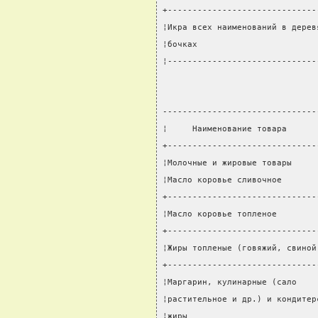
+------------------------------
¦Икра всех наименований в дерев
¦бочках                        
¦------------------------------
-------------------------------
¦     Наименование товара      
+------------------------------
¦Молочные и жировые товары     
¦Масло коровье сливочное       
+------------------------------
¦Масло коровье топленое        
+------------------------------
¦Жиры топленые (говяжий, свиной
+------------------------------
¦Маргарин, кулинарные (сало    
¦растительное и др.) и кондитер
¦жиры                          