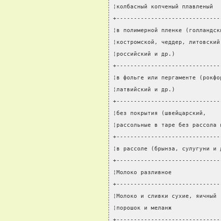
¦колбасный копченый плавленый  
+------------------------------
¦в полимерной пленке (голландск
¦костромской, чеддер, литовский
¦российский и др.)             
+------------------------------
¦в фольге или пергаменте (рокфо
¦латвийский и др.)             
+------------------------------
¦без покрытия (швейцарский,    
¦рассольные в таре без рассола 
+------------------------------
¦в рассоле (брынза, сулугуни и 
+------------------------------
¦Молоко разливное              
+------------------------------
¦Молоко и сливки сухие, яичный 
¦порошок и меланж              
+------------------------------