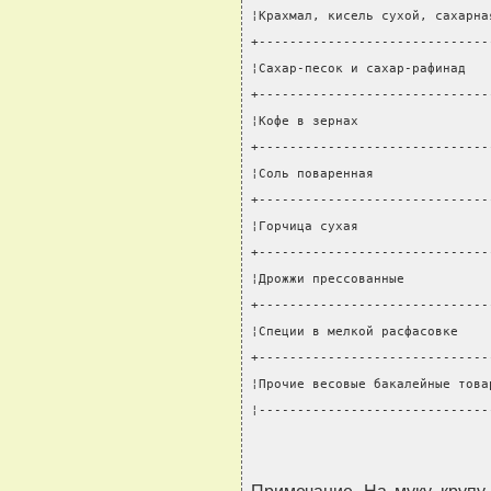
¦Крахмал, кисель сухой, сахарна
+------------------------------
¦Сахар-песок и сахар-рафинад   
+------------------------------
¦Кофе в зернах                 
+------------------------------
¦Соль поваренная               
+------------------------------
¦Горчица сухая                 
+------------------------------
¦Дрожжи прессованные           
+------------------------------
¦Специи в мелкой расфасовке    
+------------------------------
¦Прочие весовые бакалейные това
¦------------------------------