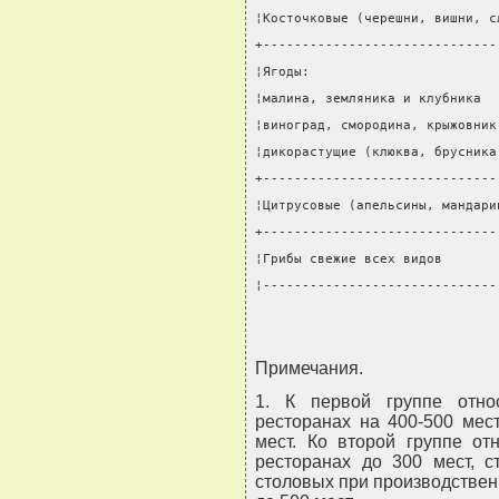
¦Косточковые (черешни, вишни, с
+------------------------------
¦Ягоды:                        
¦малина, земляника и клубника  
¦виноград, смородина, крыжовник
¦дикорастущие (клюква, брусника
+------------------------------
¦Цитрусовые (апельсины, мандари
+------------------------------
¦Грибы свежие всех видов       
¦------------------------------
Примечания.
1. К первой группе отно
ресторанах на 400-500 мес
мест. Ко второй группе от
ресторанах до 300 мест, с
столовых при производствен