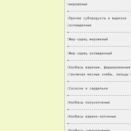
¦мороженые                     
+------------------------------
¦Прочие субпродукты и вырезка  
¦охлажденные                   
+------------------------------
¦Жир-сырец мороженый           
+------------------------------
¦Жир-сырец охлажденный         
+------------------------------
¦Колбасы вареные, фаршированные
¦(включая мясные хлебы, зельцы 
+------------------------------
¦Сосиски и сардельки           
+------------------------------
¦Колбасы полукопченые          
+------------------------------
¦Колбасы варено-копченые       
+------------------------------
¦Колбасы сырокопченые          