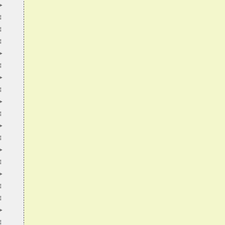
+
¦
¦
¦
+
¦
+
¦
+
¦
+
¦
+
¦
+
¦
¦
+
¦