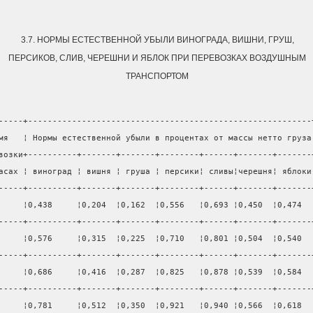
3.7. НОРМЫ ЕСТЕСТВЕННОЙ УБЫЛИ ВИНОГРАДА, ВИШНИ, ГРУШ,
ПЕРСИКОВ, СЛИВ, ЧЕРЕШНИ И ЯБЛОК ПРИ ПЕРЕВОЗКАХ ВОЗДУШНЫМ
ТРАНСПОРТОМ
-----+----------------------------------------------------------
мя   ¦ Нормы естественной убыли в процентах от массы нетто груза
возки+----------+-------+-------+--------+------+-------+-------
асах ¦ виноград ¦ вишня ¦ груша ¦ персики¦ сливы¦черешня¦ яблоки
-----+----------+-------+-------+--------+------+-------+-------
     ¦0,438     ¦0,204  ¦0,162  ¦0,556   ¦0,693 ¦0,450  ¦0,474  
-----+----------+-------+-------+--------+------+-------+-------
     ¦0,576     ¦0,315  ¦0,225  ¦0,710   ¦0,801 ¦0,504  ¦0,540  
-----+----------+-------+-------+--------+------+-------+-------
     ¦0,686     ¦0,416  ¦0,287  ¦0,825   ¦0,878 ¦0,539  ¦0,584  
-----+----------+-------+-------+--------+------+-------+-------
     ¦0,781     ¦0,512  ¦0,350  ¦0,921   ¦0,940 ¦0,566  ¦0,618  