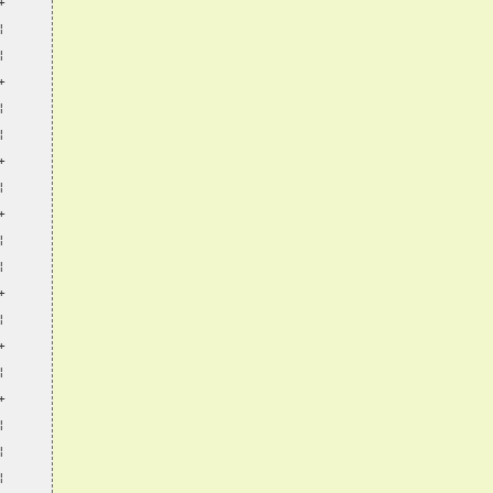
+
¦
¦
+
¦
¦
+
¦
+
¦
¦
+
¦
+
¦
+
¦
¦
¦