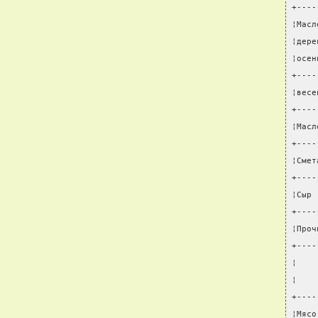
+----
¦Масл
¦дере
¦осен
+----
¦весе
+----
¦Масл
+----
¦Смет
+----
¦Сыр 
+----
¦Проч
+----
¦    
¦    
+----
¦Мясо