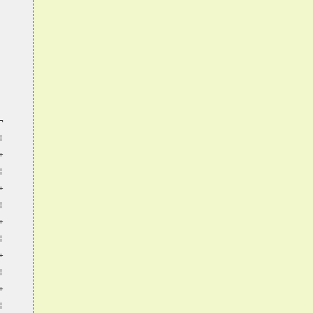
¬
¦
+
¦
+
¦
+
¦
+
¦
+
¦