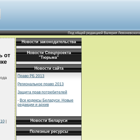
Под общей редакцией Валерия Левоневского
Новости законодательства
Новости Спецпроекта
ь от
"Тюрьма"
ике
Новости сайта
Право РБ 2013
года
Региональное право 2013
Защита прав потребителей
-
Все кодексы Беларуси. Новые
редакции и архив
Новости Беларуси
.10
|
Полезные ресурсы