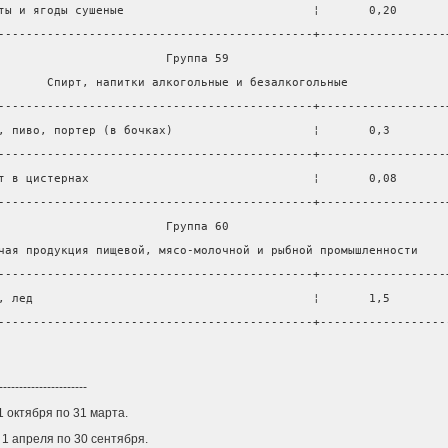
ты и ягоды сушеные                           ¦       0,20       
---------------------------------------------+------------------
                        Группа 59                               
       Спирт, напитки алкогольные и безалкогольные              
---------------------------------------------+------------------
, пиво, портер (в бочках)                    ¦       0,3        
---------------------------------------------+------------------
т в цистернах                                ¦       0,08       
---------------------------------------------+------------------
                        Группа 60                               
чая продукция пищевой, мясо-молочной и рыбной промышленности    
---------------------------------------------+------------------
, лед                                        ¦       1,5        
---------------------------------------------+------------------
----------------------
1 октября по 31 марта.
 1 апреля по 30 сентября.