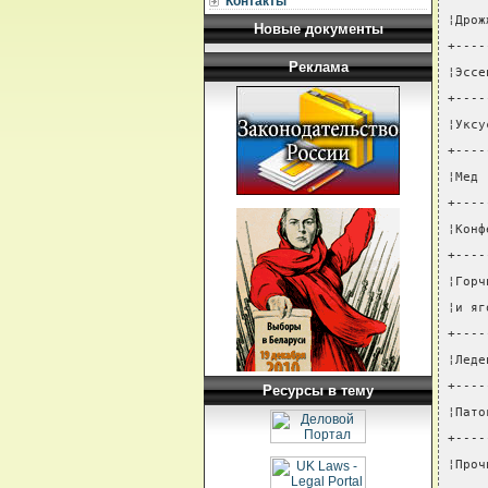
Контакты
¦Дрож
Новые документы
+----
Реклама
¦Эссе
+----
¦Уксу
+----
¦Мед 
+----
¦Конф
+----
¦Горч
¦и яг
+----
¦Леде
+----
Ресурсы в тему
¦Пато
+----
¦Проч