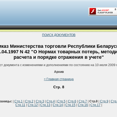
ПОИСК ДОКУМЕНТОВ
каз Министерства торговли Республики Беларус
.04.1997 N 42 "О Нормах товарных потерь, метод
расчета и порядке отражения в учете"
ст документа с изменениями и дополнениями по состоянию на 10 июля 2009 
Архив
< Главная страница
Стр. 8
раницы:
|
Стр.1
|
Стр.2
|
Стр.3
|
Стр.4
|
Стр.5
|
Стр.6
|
Стр.7
|
Стр.8
|
Стр.9
|
Стр
Стр.11
|
Стр.12
|
Стр.13
|
Стр.14
|
Стр.15
|
Стр.16
|
Стр.17
|