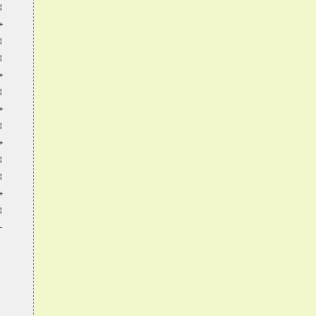
¦
+
¦
¦
+
¦
+
¦
+
¦
¦
+
¦
-