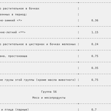
---------------------------------------------+------------------
о растительное в бочках                      ¦                  
вянных в период:                             ¦                  
не-зимний <*>                                ¦       0,36       
---------------------------------------------+------------------
нне-летний <**>                              ¦       1,15       
---------------------------------------------+------------------
о растительное в цистернах и бочках железных ¦       0,24       
---------------------------------------------+------------------
ана, простокваша                             ¦       0,75       
---------------------------------------------+------------------
                                             ¦       0,35       
---------------------------------------------+------------------
ие грузы этой группы (кроме масла животного) ¦       0,75       
---------------------------------------------+------------------
                        Группа 56                               
                   Мясо и мясопродукты                          
---------------------------------------------+------------------
 и птица (парные)                            ¦       0,7        