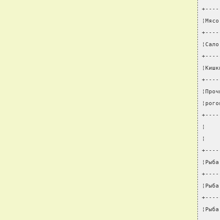
+----
¦Мясо
+----
¦Сало
+----
¦Кишк
+----
¦Проч
¦рого
+----
¦    
¦    
+----
¦Рыба
+----
¦Рыба
+----
¦Рыба