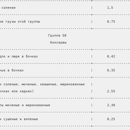
---------------------------------------------+------------------
 соленая                                     ¦       1,5        
---------------------------------------------+------------------
ие грузы этой группы                         ¦       0,75       
---------------------------------------------+------------------
                        Группа 58                               
                         Консервы                               
---------------------------------------------+------------------
дло и пюре в бочках                          ¦       0,42       
---------------------------------------------+------------------
нье в бочках                                 ¦       0,35       
---------------------------------------------+------------------
и соленые, моченые, квашеные, маринованные   ¦                  
очках или кадках)                            ¦       2,55       
---------------------------------------------+------------------
ты моченые и маринованные                    ¦       2,30       
---------------------------------------------+------------------
и сушеные и вяленые                          ¦       0,25       
---------------------------------------------+------------------