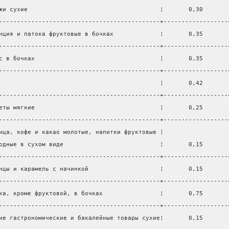
жи сухие                                     ¦       0,30       
---------------------------------------------+------------------
нция и патока фруктовые в бочках             ¦       0,35       
---------------------------------------------+------------------
с в бочках                                   ¦       0,35       
---------------------------------------------+------------------
                                             ¦       0,42       
---------------------------------------------+------------------
еты мягкие                                   ¦       0,25       
---------------------------------------------+------------------
ица, кофе и какао молотые, напитки фруктовые ¦                  
одные в сухом виде                           ¦       0,15       
---------------------------------------------+------------------
нцы и карамель с начинкой                    ¦       0,15       
---------------------------------------------+------------------
ка, кроме фруктовой, в бочках                ¦       0,75       
---------------------------------------------+------------------
ие гастрономические и бакалейные товары сухие¦       0,15       