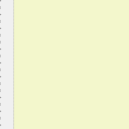
+
¦
+
¦
+
¦
¦
+
¦
+
¦
+
¦
¦
+
¦
+
¦
+