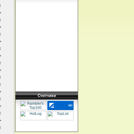
¦
+
¦
+
¦
+
¦
+
¦
+
¦
¦
+
Счетчики
¦
+
¦
+
¦