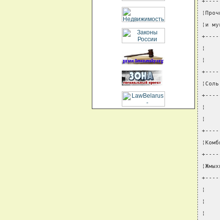
+----
¦Проч
¦и му
+----
¦    
¦    
+----
¦Соль
+----
¦    
¦    
+----
¦Комб
+----
¦Жмых
+----
¦    
¦    
¦    