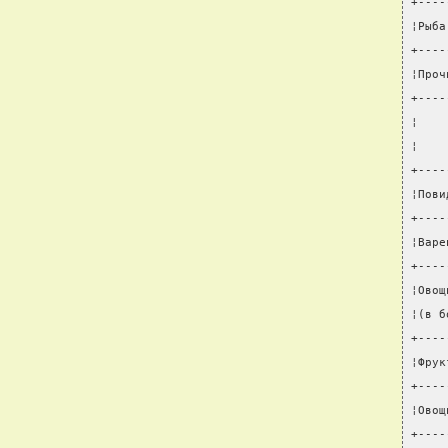
+----
¦Рыба
+----
¦Проч
+----
¦    
¦    
+----
¦Пови
+----
¦Варе
+----
¦Овощ
¦(в б
+----
¦Фрук
+----
¦Овощ
+----