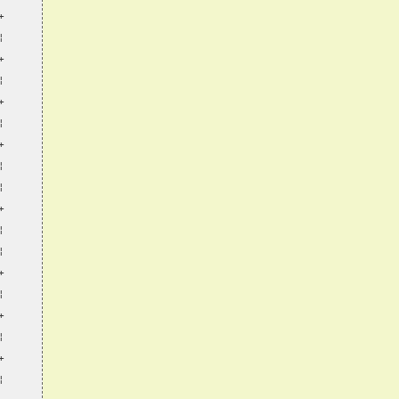
+
¦
+
¦
+
¦
+
¦
¦
+
¦
¦
+
¦
+
¦
+
¦