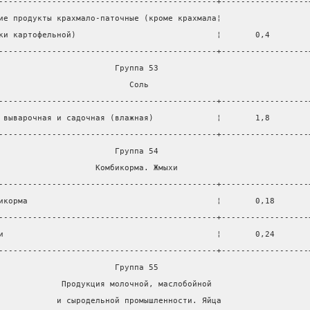
---------------------------------------------+------------------
ие продукты крахмало-паточные (кроме крахмала¦                  
ки картофельной)                             ¦       0,4        
---------------------------------------------+------------------
                        Группа 53                               
                           Соль                                 
---------------------------------------------+------------------
 выварочная и садочная (влажная)             ¦       1,8        
---------------------------------------------+------------------
                        Группа 54                               
                    Комбикорма. Жмыхи                           
---------------------------------------------+------------------
икорма                                       ¦       0,18       
---------------------------------------------+------------------
и                                            ¦       0,24       
---------------------------------------------+------------------
                        Группа 55                               
             Продукция молочной, маслобойной                    
            и сыродельной промышленности. Яйца                  