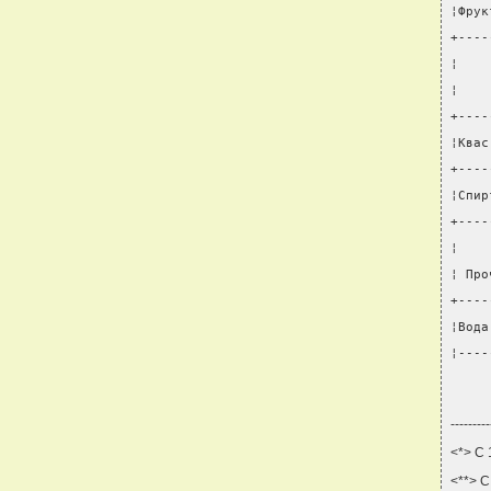
¦Фрук
+----
¦    
¦    
+----
¦Квас
+----
¦Спир
+----
¦    
¦ Про
+----
¦Вода
¦----
---------
<*> С 
<**> С