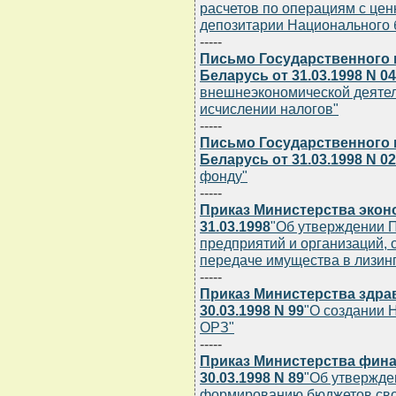
расчетов по операциям с це
депозитарии Национального 
-----
Письмо Государственного 
Беларусь от 31.03.1998 N 04
внешнеэкономической деятел
исчислении налогов"
-----
Письмо Государственного 
Беларусь от 31.03.1998 N 02
фонду"
-----
Приказ Министерства экон
31.03.1998
"Об утверждении 
предприятий и организаций,
передаче имущества в лизинг
-----
Приказ Министерства здра
30.03.1998 N 99
"О создании 
ОРЗ"
-----
Приказ Министерства фина
30.03.1998 N 89
"Об утвержде
формированию бюджетов своб