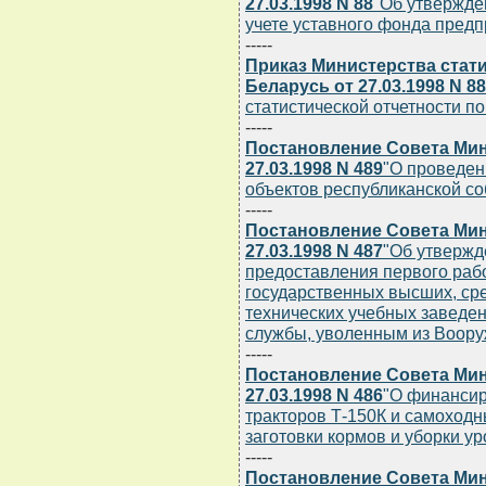
27.03.1998 N 88
"Об утвержде
учете уставного фонда пред
-----
Приказ Министерства стати
Беларусь от 27.03.1998 N 88
статистической отчетности п
-----
Постановление Совета Мин
27.03.1998 N 489
"О проведен
объектов республиканской со
-----
Постановление Совета Мин
27.03.1998 N 487
"Об утвержд
предоставления первого раб
государственных высших, ср
технических учебных заведе
службы, уволенным из Воору
-----
Постановление Совета Мин
27.03.1998 N 486
"О финансир
тракторов Т-150К и самоход
заготовки кормов и уборки у
-----
Постановление Совета Мин