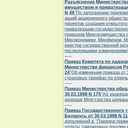
Разъяснение Министерств
имуществом и приватизации
N 49
"По заполнению прилож
акций акционерного обществ
проектов создания открытого
приватизации государственн
приказом Мингосимущества от
Минэкономики, Минфином, М
реестре государственной реги
последующими изменениями
-----
Приказ Комитета по надзор
Министерстве финансов Рес
24
"Об изменении приказа от 
страховых тарифах по отдел
-----
Приказ Министерства обра
30.03.1998 N 175
"Аб зацвярдж
апараце Мiнiстэрства адукацы
-----
Приказ Государственного 
Беларусь от 30.03.1998 N 1
дополнений в "Порядок прим
уплаты таможенных пошлин и