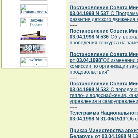
-----
Постановление Совета Мин
03.04.1998 N 537
"О Программ
развития детского движения 
-----
Постановление Совета Мин
03.04.1998 N 536
"Об утвержд
проведения конкурса на зам
-----
Постановление Совета Мин
от 03.04.1998
"Об изменении 
комиссии по организации зак
продовольствия"
-----
Постановление Совета Мин
03.04.1998 N 533
"О передаче
тепло- и водоснабжения, кан
управления и самоуправлени
-----
Телеграмма Национального
03.04.1998 N 31-06/1513
"Об 
-----
Приказ Министерства архи
Беларусь от 03.04.1998 N 1