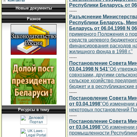
Контакты
Республики Беларусь от 06.
Новые документы
-----
Разъяснение Министерств
Разное
Республики Беларусь, Мин
Беларусь от 06.04.1998 N 06
примерного Положения о пор
средств целевого бюджетног
финансирования расходов н
жилищного фонда в 1998 г."
-----
Постановление Совета Мин
03.04.1998 N 541
"Об утвержд
совхозами, другими сельско
сельское хозяйство предпри
бюджет и в республиканские
-----
Постановление Совета Мин
от 03.04.1998
"Об изменении 
некоторых постановлений Пр
Ресурсы в тему
-----
Постановление Совета Мин
от 03.04.1998
"Об изменении 
промышленности Республики