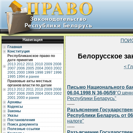
Навигация
ПОИ
Главная
Конституция
Белорусское зак
Республиканское право по
дате принятия
2013
2012
2011
2010
2009
2008
< Г
2007
2006
2005
2004
2003
2002
2001
2000
1999
1998
1997
1996
1995
1994 и ранее
Правовые акты местных
органов власти по датам
Письмо Национального бан
2013
2012
2011
2010
2009
2008
06.04.1998 N 36-06/59
"О ценн
2007
2006
2005
2004
2003
2002
2001
2000 и ранее
Республики Беларусь"
Архивы
-----
Кодексы
Разъяснение Государствен
Законы
Республики Беларусь от 06.
Указы
Постановления
налоге"
Поиск документа
-----
Полезные ссылки
Разъяснение Государствен