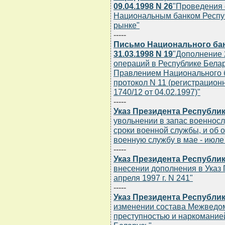
09.04.1998 N 26
"Проведения 
Национальным банком Респу
рынке"
-----
Письмо Национального бан
31.03.1998 N 19
"Дополнение 
операций в Республике Белар
Правлением Национального б
протокол N 11 (регистрацион
1740/12 от 04.02.1997)"
-----
Указ Президента Республики
увольнении в запас военно
сроки военной службы, и об 
военную службу в мае - июле 
-----
Указ Президента Республики
внесении дополнения в Указ 
апреля 1997 г. N 241"
-----
Указ Президента Республики
изменении состава Межведом
преступностью и наркомание