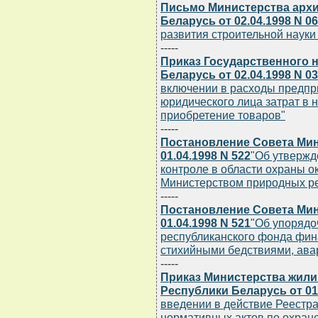
Письмо Министерства архи
Беларусь от 02.04.1998 N 06
развития строительной науки 
-----
Приказ Государственного 
Беларусь от 02.04.1998 N 03
включении в расходы предпр
юридического лица затрат в 
приобретение товаров"
-----
Постановление Совета Мин
01.04.1998 N 522
"Об утвержд
контроле в области охраны 
Министерством природных р
-----
Постановление Совета Мин
01.04.1998 N 521
"Об упорядо
республиканского фонда фин
стихийными бедствиями, ава
-----
Приказ Министерства жил
Республики Беларусь от 01.
введении в действие Реестра
нормативных актов по охране