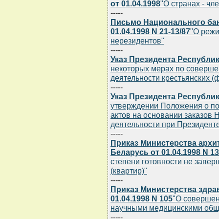
от 01.04.1998
"О странах - ч
-----
Письмо Национального бан
01.04.1998 N 21-13/87
"О режи
нерезидентов"
-----
Указ Президента Республики
некоторых мерах по соверш
деятельности крестьянских (
-----
Указ Президента Республики
утверждении Положения о по
актов на основании заказов
деятельности при Президент
-----
Приказ Министерства архи
Беларусь от 01.04.1998 N 1
степени готовности не заве
(квартир)"
-----
Приказ Министерства здра
01.04.1998 N 105
"О совершен
научными медицинскими общ
-----