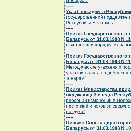
Беларусь"
-----
Указ Президента Республики
государственной поддержке 
Республики Беларусь"
-----
Приказ Государственного 
Беларусь от 31.03.1998 N 1
отчетности и порядка их зап
-----
Приказ Государственного 
Беларусь от 31.03.1998 N 1
Методические указания о пор
уплатой налога на добавленн
товарам"
-----
Приказ Министерства прир
окружающей среды Республи
внесении изменений в Полож
претензий и исков за сверхн
воздуха"
-----
Письмо Совета директоров
Беларусь от 31.03.1998 N 10