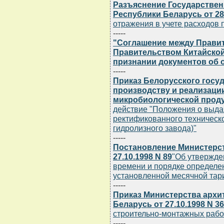
Разъяснение Государствен
Республики Беларусь от 28.
отражения в учете расходов
-----
"Соглашение между Правит
Правительством Китайско
признании документов об 
-----
Приказ Белорусского госу
производству и реализаци
микробиологической продук
действие "Положения о выдач
ректификованного техническо
гидролизного завода)"
-----
Постановление Министерст
27.10.1998 N 89
"Об утвержде
времени и порядке определе
установленной месячной тари
-----
Приказ Министерства архи
Беларусь от 27.10.1998 N 3
строительно-монтажных рабо
-----