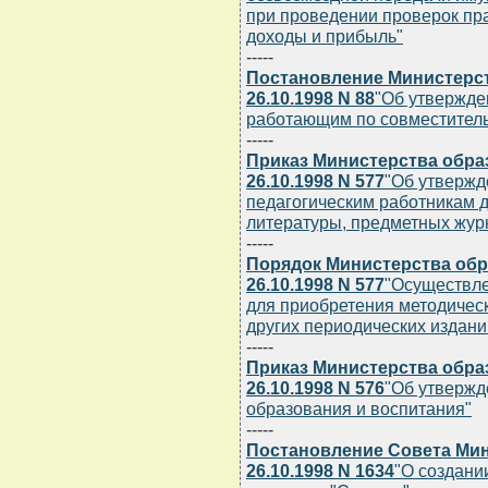
при проведении проверок пр
доходы и прибыль"
-----
Постановление Министерст
26.10.1998 N 88
"Об утвержде
работающим по совместитель
-----
Приказ Министерства обра
26.10.1998 N 577
"Об утвержд
педагогическим работникам 
литературы, предметных журн
-----
Порядок Министерства обр
26.10.1998 N 577
"Осуществле
для приобретения методичес
других периодических издани
-----
Приказ Министерства обра
26.10.1998 N 576
"Об утвержд
образования и воспитания"
-----
Постановление Совета Мин
26.10.1998 N 1634
"О создани