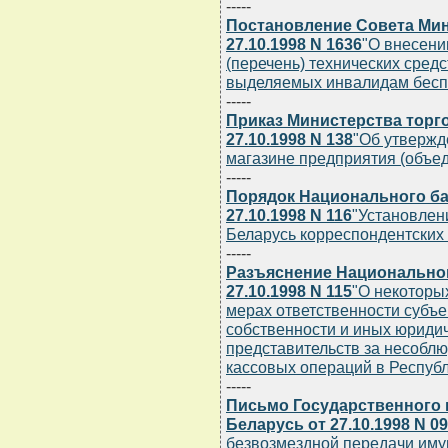
-----
Постановление Совета Мин
27.10.1998 N 1636
"О внесени
(перечень) технических сред
выделяемых инвалидам беспл
-----
Приказ Министерства торг
27.10.1998 N 138
"Об утвержд
магазине предприятия (объе
-----
Порядок Национального ба
27.10.1998 N 116
"Установлен
Беларусь корреспондентских
-----
Разъяснение Национальног
27.10.1998 N 115
"О некоторы
мерах ответственности субъ
собственности и иных юридич
представительств за несобл
кассовых операций в Республ
-----
Письмо Государственного 
Беларусь от 27.10.1998 N 09
безвозмездной передачи иму