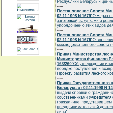
Республики Беларусь и ценн
-----
Постановление Совета Мин
02.11.1998 N 1679
"О мерах п
заготовкой, закупками и реа
упорядочению этих видов де
-----
Постановление Совета Мин
02.11.1998 N 1676
"О внесени
межведомственного совета п
-----
Приказ Министерства лесн
Министерства финансов Рес
163/260
"Об утверждении изм
порядке поступления и возвр
Проекту развития лесного хо
-----
Приказ Государственного 
Беларусь от 02.11.1998 N 14
выдачи справки о гражданин
собственниками (учредителям
гражданине, представившем 
предпринимательской деятел
лица"