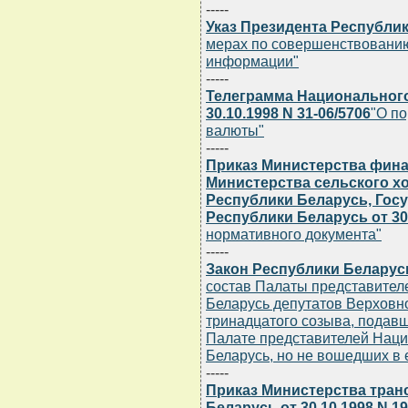
-----
Указ Президента Республики
мерах по совершенствованию
информации"
-----
Телеграмма Национального
30.10.1998 N 31-06/5706
"О п
валюты"
-----
Приказ Министерства фина
Министерства сельского х
Республики Беларусь, Гос
Республики Беларусь от 30.
нормативного документа"
-----
Закон Республики Беларусь 
состав Палаты представител
Беларусь депутатов Верховн
тринадцатого созыва, подавш
Палате представителей Наци
Беларусь, но не вошедших в 
-----
Приказ Министерства тран
Беларусь от 30.10.1998 N 1