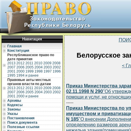
Навигация
ПОИ
Главная
Конституция
Белорусское зак
Республиканское право по
дате принятия
2013
2012
2011
2010
2009
2008
< Г
2007
2006
2005
2004
2003
2002
2001
2000
1999
1998
1997
1996
1995
1994 и ранее
Правовые акты местных
органов власти по датам
Приказ Министерства здра
2013
2012
2011
2010
2009
2008
02.11.1998 N 290
"Об утвержд
2007
2006
2005
2004
2003
2002
2001
2000 и ранее
помощи и услуг, не относящи
Архивы
-----
Кодексы
Приказ Министерства по 
Законы
имуществом и приватизации
Указы
Постановления
N 185
"О внесении Дополнени
Поиск документа
определению размеров аренд
Полезные ссылки
нежилые здания
(помещения)