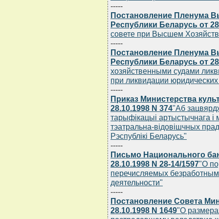
-----
Постановление Пленума В
Республики Беларусь от 28.
совете при Высшем Хозяйств
-----
Постановление Пленума В
Республики Беларусь от 28.
хозяйственными судами ликв
при ликвидации юридических
-----
Приказ Министерства куль
28.10.1998 N 374
"Аб зацвярд
тарыфiкацыi артыстычнага i
тэатральна-вiдовiшчных прад
Рэспублiкi Беларусь"
-----
Письмо Национального бан
28.10.1998 N 28-14/1597
"О по
перечисляемых безработным,
деятельности"
-----
Постановление Совета Мин
28.10.1998 N 1649
"О размера