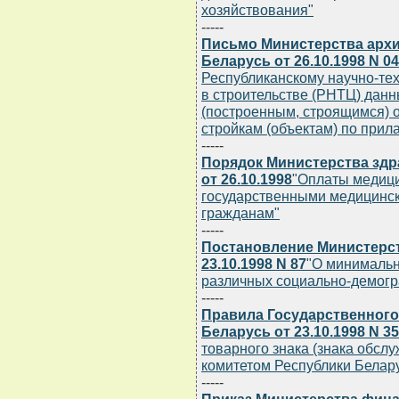
хозяйствования"
-----
Письмо Министерства архи
Беларусь от 26.10.1998 N 04
Республиканскому научно-те
в строительстве (РНТЦ) дан
(построенным, строящимся) 
стройкам (объектам) по при
-----
Порядок Министерства здр
от 26.10.1998
"Оплаты медици
государственными медицинс
гражданам"
-----
Постановление Министерст
23.10.1998 N 87
"О минимальн
различных социально-демогр
-----
Правила Государственного
Беларусь от 23.10.1998 N 35
товарного знака (знака обсл
комитетом Республики Белар
-----