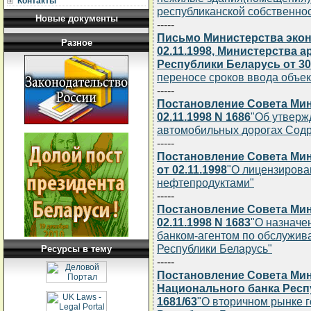
Контакты
республиканской собственно
Новые документы
-----
Письмо Министерства экон
Разное
02.11.1998, Министерства 
Республики Беларусь от 30.
переносе сроков ввода объек
-----
Постановление Совета Мин
02.11.1998 N 1686
"Об утверж
автомобильных дорогах Содр
-----
Постановление Совета Мин
от 02.11.1998
"О лицензирова
нефтепродуктами"
-----
Постановление Совета Мин
02.11.1998 N 1683
"О назначе
банком-агентом по обслужив
Республики Беларусь"
Ресурсы в тему
-----
Постановление Совета Мин
Национального банка Респу
1681/63
"О вторичном рынке 