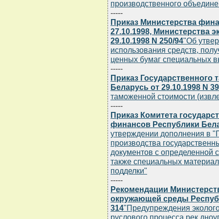
производственного объедине
-----
Приказ Министерства фина
27.10.1998, Министерства 
29.10.1998 N 250/94
"Об утве
использования средств, пол
ценных бумаг специальных в
-----
Приказ Государственного 
Беларусь от 29.10.1998 N 3
таможенной стоимости (извле
-----
Приказ Комитета государс
финансов Республики Белар
утверждении дополнения в "
производства государственны
документов с определенной с
также специальных материало
подделки"
-----
Рекомендации Министерст
окружающей среды Республ
314
"Предупреждения эколого
руслового процесса рек дно