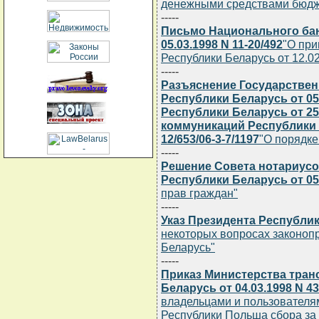
денежными средствами бюдж
-----
Письмо Национального бан
05.03.1998 N 11-20/492
"О при
Республики Беларусь от 12.02.
-----
Разъяснение Государствен
Республики Беларусь от 05
Республики Беларусь от 25
коммуникаций Республики Бе
12/653/06-3-7/1197
"О порядке
-----
Решение Совета нотариусо
Республики Беларусь от 05
прав граждан"
-----
Указ Президента Республики
некоторых вопросах законопр
Беларусь"
-----
Приказ Министерства тран
Беларусь от 04.03.1998 N 4
владельцами и пользователя
Республики Польша сбора за