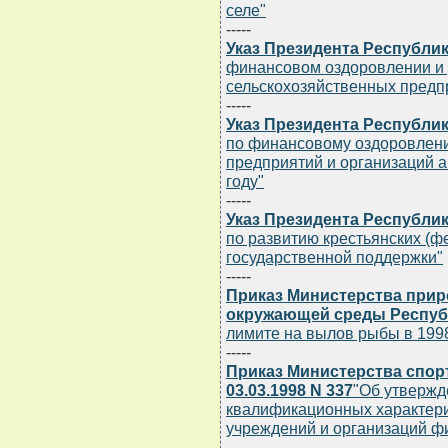
селе"
-----
Указ Президента Республики
финансовом оздоровлении и
сельскохозяйственных предп
-----
Указ Президента Республики
по финансовому оздоровлен
предприятий и организаций 
году"
-----
Указ Президента Республики
по развитию крестьянских (ф
государственной поддержки"
-----
Приказ Министерства прир
окружающей среды Республи
лимите на вылов рыбы в 1998
-----
Приказ Министерства спор
03.03.1998 N 337
"Об утвержд
квалификационных характери
учреждений и организаций фи
-----