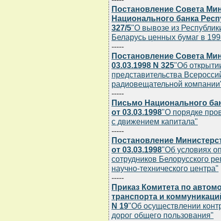
Постановление Совета Мин
Национального банка Респу
327/5
"О вывозе из Республик
Беларусь ценных бумаг в 199
-----
Постановление Совета Мин
03.03.1998 N 325
"Об открыти
представительства Всеросси
радиовещательной компании
-----
Письмо Национального бан
от 03.03.1998
"О порядке про
с движением капитала"
-----
Постановление Министерст
от 03.03.1998
"Об условиях о
сотрудников Белорусского р
научно-технического центра"
-----
Приказ Комитета по автом
транспорта и коммуникаций
N 19
"Об осуществлении конт
дорог общего пользования"