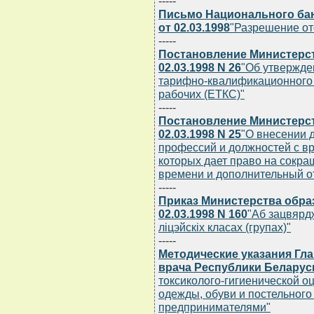
-----
Письмо Национального бан
от 02.03.1998
"Разрешение от
-----
Постановление Министерст
02.03.1998 N 26
"Об утвержде
тарифно-квалификационного 
рабочих (ЕТКС)"
-----
Постановление Министерст
02.03.1998 N 25
"О внесении 
профессий и должностей с вр
которых дает право на сокр
времени и дополнительный о
-----
Приказ Министерства обра
02.03.1998 N 160
"Аб зацвярд
лiцэйскiх класах (групах)"
-----
Методические указания Гл
врача Республики Беларусь 
токсиколого-гигиенической о
одежды, обуви и постельного
предпринимателями"