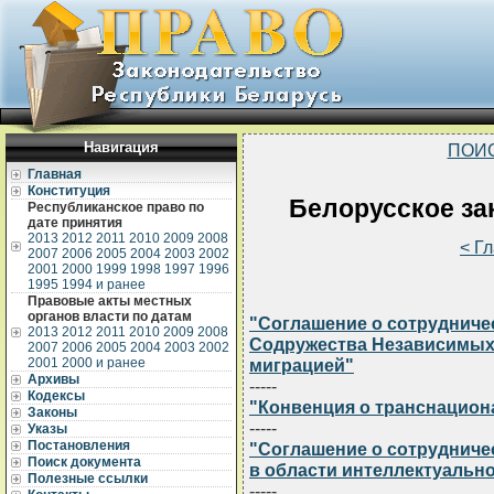
Навигация
ПОИ
Главная
Конституция
Белорусское зак
Республиканское право по
дате принятия
2013
2012
2011
2010
2009
2008
< Г
2007
2006
2005
2004
2003
2002
2001
2000
1999
1998
1997
1996
1995
1994 и ранее
Правовые акты местных
органов власти по датам
"Соглашение о сотрудничес
2013
2012
2011
2010
2009
2008
Содружества Независимых 
2007
2006
2005
2004
2003
2002
2001
2000 и ранее
миграцией"
Архивы
-----
Кодексы
"Конвенция о транснацио
Законы
-----
Указы
Постановления
"Соглашение о сотрудниче
Поиск документа
в области интеллектуальн
Полезные ссылки
-----