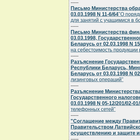
-----
Письмо Министерства обра
03.03.1998 N 11-6/64
"О поряд
для занятий с учащимися в б
-----
Письмо Министерства фин
03.03.1998, Государственн
Беларусь от 02.03.1998 N 15
на себестоимость продукции 
-----
Разъяснение Государствен
Республики Беларусь, Мин
Беларусь от 03.03.1998 N 02
лизинговых операций"
-----
Разъяснение Министерства
Государственного налогов
03.03.1998 N 05-12/201/02-01
телефонных сетей"
-----
"Соглашение между Правит
Правительством Латвийско
осуществлению и защите 
-----