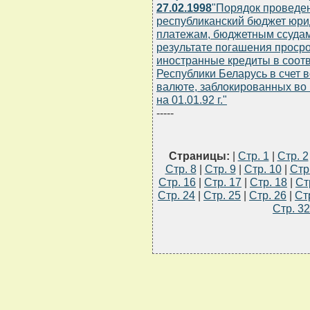
27.02.1998
"Порядок проведен
республиканский бюджет юри
платежам, бюджетным ссудам
результате погашения проср
иностранные кредиты в соотв
Республики Беларусь в счет 
валюте, заблокированных в
на 01.01.92 г."
-----
Страницы:
|
Стр. 1
|
Стр. 2
Стр. 8
|
Стр. 9
|
Стр. 10
|
Стр
Стр. 16
|
Стр. 17
|
Стр. 18
|
Ст
Стр. 24
|
Стр. 25
|
Стр. 26
|
Ст
Стр. 32