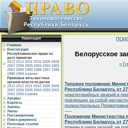
Навигация
ПОИ
Главная
Конституция
Белорусское зак
Республиканское право по
дате принятия
2013
2012
2011
2010
2009
2008
< Г
2007
2006
2005
2004
2003
2002
2001
2000
1999
1998
1997
1996
1995
1994 и ранее
Правовые акты местных
органов власти по датам
Типовое положение Минис
2013
2012
2011
2010
2009
2008
Республики Беларусь от 27
2007
2006
2005
2004
2003
2002
2001
2000 и ранее
некатегорийных аварий и пр
Архивы
повлекших за собой несчастн
Кодексы
подконтрольных Проматомна
Законы
-----
Указы
Постановления
Положение Министерства 
Поиск документа
Республики Беларусь от 27
Полезные ссылки
причин и учете аварий, не по