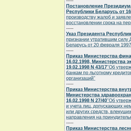
-----
Постановление Президиум
Республики Беларусь от 16.
производству жалоб и заявле
восстановлении срока на пе
-----
Указ Президента Республики
признании утратившим силу 
Беларусь от 20 февраля 1997 
-----
Приказ Министерства фина
16.02.1998, Министерства 
19.02.1998 N 43/17
"Об утвер
банкам по льготному кредит
организаций"
-----
Приказ Министерства внут
Министерства здравоохран
16.02.1998 N 27/40
"Об утвер
и учета лиц, допускающих не
или других средств, влекущ
направления на принудитель
-----
Приказ Министерства лесн