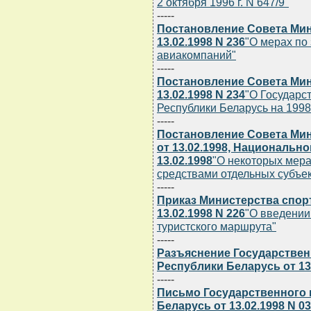
2 октября 1996 г. N 647/9"
-----
Постановление Совета Мин
13.02.1998 N 236
"О мерах по
авиакомпаний"
-----
Постановление Совета Мин
13.02.1998 N 234
"О Государс
Республики Беларусь на 1998
-----
Постановление Совета Мин
от 13.02.1998, Национально
13.02.1998
"О некоторых мер
средствами отдельных субъе
-----
Приказ Министерства спор
13.02.1998 N 226
"О введении
туристского маршрута"
-----
Разъяснение Государствен
Республики Беларусь от 13.
-----
Письмо Государственного 
Беларусь от 13.02.1998 N 03