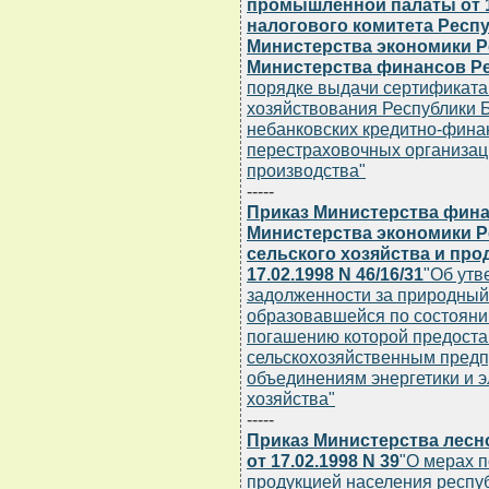
промышленной палаты от 1
налогового комитета Респу
Министерства экономики Ре
Министерства финансов Ре
порядке выдачи сертификата 
хозяйствования Республики Б
небанковских кредитно-фина
перестраховочных организаци
производства"
-----
Приказ Министерства фина
Министерства экономики Р
сельского хозяйства и пр
17.02.1998 N 46/16/31
"Об ут
задолженности за природный 
образовавшейся по состоянию
погашению которой предоста
сельскохозяйственным пред
объединениям энергетики и 
хозяйства"
-----
Приказ Министерства лесн
от 17.02.1998 N 39
"О мерах 
продукцией населения респу