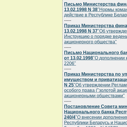
Письмо Министерства фин
13.02.1998 N 38
"Нормы коман
действие в Республике Белару
-----
Приказ Министерства фина
13.02.1998 N 37
"Об утвержде
Инструкцию о порядке веден
акционерного общества"
-----
Письмо Национального бан
от 13.02.1998
"О дополнении к
2206"
-----
Приказ Министерства по 
имуществом и приватизации
N 25
"Об утверждении Реглам
особого права ("золотой акци
акционерными обществами"
-----
Постановление Совета мин
Национального банка Респу
240/4
"О внесении дополнени
Республики Беларусь и Нацио