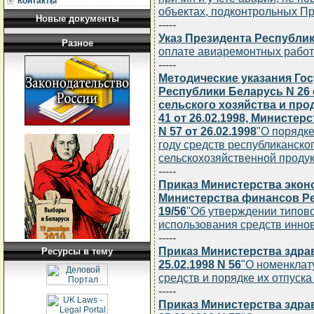
Контакты
объектах, подконтрольных П
Новые документы
-----
Указ Президента Республики
Разное
оплате авиаремонтных работ
-----
Методические указания Го
Республики Беларусь N 26 
сельского хозяйства и пр
41 от 26.02.1998, Министе
N 57 от 26.02.1998
"О порядк
году средств республиканск
сельскохозяйственной проду
-----
Приказ Министерства экон
Министерства финансов Рес
19/56
"Об утверждении типово
использования средств инно
-----
Приказ Министерства здра
Ресурсы в тему
25.02.1998 N 56
"О номенклат
средств и порядке их отпуска 
-----
Приказ Министерства здра