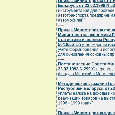
Приказ Министерства стати
Беларусь от 23.02.1998 N 53
инструментария для проведе
автотранспорта предпринима
автомобилей"
-----
Приказ Министерства фина
Министерства экономики Р
статистики и анализа Респу
50/18/55
"Об утверждении изм
учете формирования и испол
для обновления основных п
-----
Постановление Совета Мин
23.02.1998 N 299
"О переводе
фонда в Минской и Могилевск
-----
Методические указания Го
Республики Беларусь от 23.
уплаты налога на доходы ин
реализации товаров на выста
1998 - 1999 годах"
-----
Приказ Министерства здра