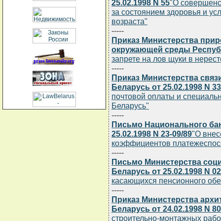
25.02.1998 N 55
"О совершенс
за состоянием здоровья и ус
возраста"
-----
Приказ Министерства прир
окружающей среды Республи
запрете на лов щуки в нерес
-----
Приказ Министерства связ
Беларусь от 25.02.1998 N 33
почтовой оплаты и специаль
Беларусь"
-----
Письмо Национального бан
25.02.1998 N 23-09/89
"О внес
коэффициентов платежеспосо
-----
Письмо Министерства соц
Беларусь от 25.02.1998 N 02
касающихся пенсионного обе
-----
Приказ Министерства архи
Беларусь от 24.02.1998 N 80
строительно-монтажных рабо