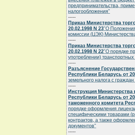
предпринимательства, прим
налогообложения"
-----
Приказ Министерства торг
20.02.1998 N 23
"О Положения
комиссии (ЦЭК) Министерства
-----
Приказ Министерства торг
20.02.1998 N 22
"О порядке п
употреблении) транспортных 
-----
Разъяснение Государствен
Республики Беларусь от 20.
земельного налога с граждан 
-----
Инструкция Министерства 
Республики Беларусь от 20
таможенного комитета Респ
порядке оформления лиценз
специфическими товарами (ра
контрактов, а также оформле
документов"
-----