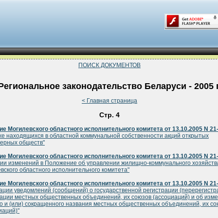
ПОИСК ДОКУМЕНТОВ
Региональное законодательство Беларуси - 2005 г
< Главная страница
Стр. 4
е Могилевского областного исполнительного комитета от 13.10.2005 N 21
е находящихся в областной коммунальной собственности акций открытых
ерных обществ"
е Могилевского областного исполнительного комитета от 13.10.2005 N 21
ии изменений в Положение об управлении жилищно-коммунального хозяйств
вского областного исполнительного комитета"
е Могилевского областного исполнительного комитета от 13.10.2005 N 21
ации уведомлений (сообщений) о государственной регистрации (перерегистр
ации местных общественных объединений, их союзов (ассоциаций) и об изм
о и (или) сокращенного названия местных общественных объединений, их со
иаций)"