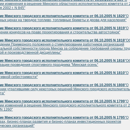
ии изменения в решение Минского областного исполнительного комитета от 
я 2002 г. N 845"
е Минского городского исполнительного комитета от 06.10.2005 N 1820
"О
ных ценах на твердое топливо, топливные брикеты и дрова для населения"
е Минского городского исполнительного комитета от 06.10.2005 N 1819
"О
ении конкурсов на право проектирования и строительства автостоянок"
е Минского городского исполнительного комитета от 06.10.2005 N 1818
"О
дении Примерного положения о стимулировании работников организаций
альной собственности города Минска за соблюдение требований охраны тру
ой и производственной дисциплины"
е Минского городского исполнительного комитета от 06.10.2005 N 1816
"О
зации проведения спортивного праздника "Минская осень"
е Минского городского исполнительного комитета от 06.10.2005 N 1810
"О
ивной себестоимости"
е Минского городского исполнительного комитета от 06.10.2005 N 1808
"О
нии утратившими силу некоторых решений Минского городского исполнитель
та"
е Минского городского исполнительного комитета от 06.10.2005 N 1799
"О
ии изменений в решение Минского городского исполнительного комитета от 
 N 1260"
е Минского городского исполнительного комитета от 06.10.2005 N 1795
"О
зах, бизнес-планах развития и бизнес-планах инвестиционных проектов
ческих организаций"