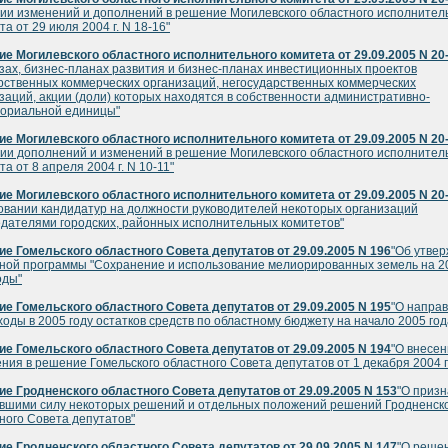
ии изменений и дополнений в решение Могилевского областного исполнител
та от 29 июля 2004 г. N 18-16"
е Могилевского областного исполнительного комитета от 29.09.2005 N 20
зах, бизнес-планах развития и бизнес-планах инвестиционных проектов
рственных коммерческих организаций, негосударственных коммерческих
заций, акции (доли) которых находятся в собственности административно-
ориальной единицы"
е Могилевского областного исполнительного комитета от 29.09.2005 N 20
ии дополнений и изменений в решение Могилевского областного исполнител
та от 8 апреля 2004 г. N 10-11"
е Могилевского областного исполнительного комитета от 29.09.2005 N 20
овании кандидатур на должности руководителей некоторых организаций
дателями городских, районных исполнительных комитетов"
е Гомельского областного Совета депутатов от 29.09.2005 N 196
"Об утве
ной программы "Сохранение и использование мелиорированных земель на 20
оды"
е Гомельского областного Совета депутатов от 29.09.2005 N 195
"О напра
ходы в 2005 году остатков средств по областному бюджету на начало 2005 год
е Гомельского областного Совета депутатов от 29.09.2005 N 194
"О внесе
ния в решение Гомельского областного Совета депутатов от 1 декабря 2004 г.
е Гродненского областного Совета депутатов от 29.09.2005 N 153
"О приз
вшими силу некоторых решений и отдельных положений решений Гродненск
ного Совета депутатов"
е Гродненского областного Совета депутатов от 29.09.2005 N 147
"О реше