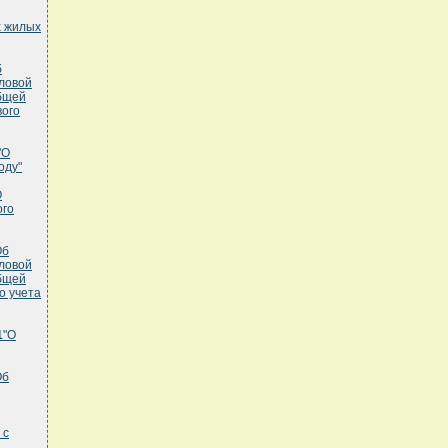
х жилых
б
пловой
общей
вого
"О
оду"
О
ого
Об
пловой
общей
о учета
1
"О
Об
 с