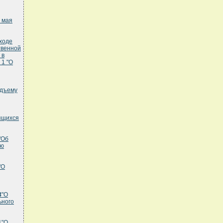
 мая
 ходе
твенной
 в
 1 "О
одъему
ящихся
"Об
ую
"О
3
"О
ьного
1
"О