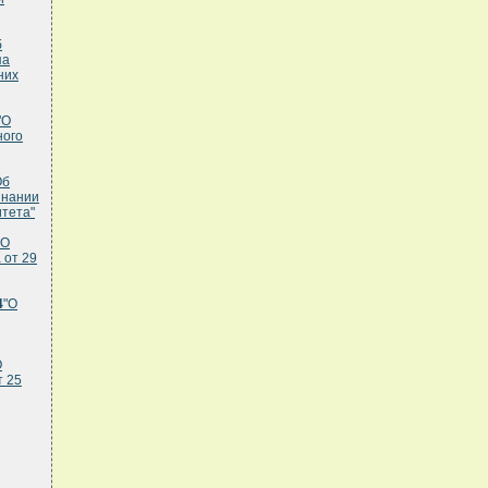
б
па
них
"О
ного
Об
знании
итета"
"О
 от 29
4
"О
О
т 25