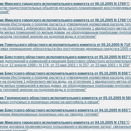
е Минского городского исполнительного комитета от 06.10.2005 N 1769
"О
отке градостроительных объектов детального планирования конструируемы
орий"
е Минского городского исполнительного комитета от 06.10.2005 N 1766
"О
дении Инструкции о порядке расчета и утверждения нормативов расхода те
и на подогрев 1 кубического метра воды, на отопление 1 квадратного метра 
и жилых помещений по жилым домам, не оборудованным приборами группо
расхода тепловой энергии на подогрев воды и отопление"
е Гомельского областного исполнительного комитета от 05.10.2005 N 710
ивах прекращения обязательств без поступления денежных средств в 2005 г
е Брестского областного исполнительного комитета от 05.10.2005 N 657
"
ии дополнений и изменений в решения Брестского областного исполнительн
а от 12 апреля 1999 г. N 176, от 23 мая 2001 г. N 257, от 23 мая 2001 г. N 258"
е Брестского областного исполнительного комитета от 05.10.2005 N 656
"
дении Инструкции о порядке расчета и утверждения нормативов расхода те
и на подогрев 1 кубического метра воды, на отопление 1 квадратного метра 
и жилых помещений в жилых домах, не оборудованных приборами групповог
а тепловой энергии на подогрев воды и отопление"
е Гродненского областного исполнительного комитета от 05.10.2005 N 58
ьных отпускных и розничных ценах на картофель и овощи"
е Брестского областного исполнительного комитета от 04.10.2005 N 655
"
дении фиксированных розничных цен на твердое топливо"
е Минского городского исполнительного комитета от 04.10.2005 N 1761
"О
ении договора безвозмездного пользования и возмещении затрат, связанных
зацией питания"