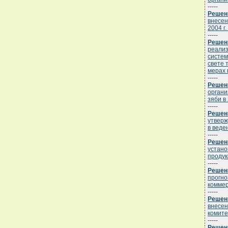
-----
Решени
внесен
2004 г.
-----
Решени
реализ
систем
свете 
мерах 
-----
Решени
органи
зяби в
-----
Решени
утверж
в веде
-----
Решени
устано
продук
-----
Решени
прогно
коммер
-----
Решени
внесен
комите
-----
Решени