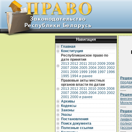
Навигация
Главная
Конституция
Республиканское право по
дате принятия
2013
2012
2011
2010
2009
2008
2007
2006
2005
2004
2003
2002
2001
2000
1999
1998
1997
1996
1995
1994 и ранее
Решени
Правовые акты местных
продаж
органов власти по датам
акцион
2013
2012
2011
2010
2009
2008
-----
2007
2006
2005
2004
2003
2002
Решени
2001
2000 и ранее
внесен
Архивы
Могиле
Кодексы
-----
Законы
Решени
Указы
публик
Постановления
ликвид
Поиск документа
полног
(ассоц
Полезные ссылки
-----