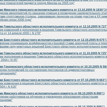
ных показателей бюджета города Минска на 2005 год"
е Минского городского исполнительного комитета от 13.10.2005 N 1830
"О
дении мероприятий по оказанию помощи в проведении заключительного эта
овки спортсменов столицы, завоевавших лицензии на право участия в XX зим
йских играх 2006 года"
е Гомельского областного исполнительного комитета от 12.10.2005 N 727
ии изменений и дополнения в решение Гомельского областного исполнитель
та от 14 апреля 2005 г. N 278"
е Брестского областного исполнительного комитета от 12.10.2005 N 675
"
влении понижающих коэффициентов к базовой ставке арендной платы и при
вшими силу некоторых решений Брестского областного исполнительного ком
е Гомельского областного исполнительного комитета от 11.10.2005 N 725
ии дополнения в решение Гомельского областного исполнительного комитета
2004 г. N 45"
е Гродненского областного исполнительного комитета от 10.10.2005 N 58
ении полномочий по составлению протоколов об административных
нарушениях"
е Брестского областного исполнительного комитета от 07.10.2005 N 663
"
ии изменения в решение Брестского областного исполнительного комитета о
004 г. N 416"
е Минского областного исполнительного комитета от 06.10.2005 N 890
"О
лении работников на обучение в учреждения образования областными
зациями"
е Минского областного исполнительного комитета от 06.10.2005 N 889
"О