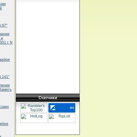
нии
й
 87"
вании
 и
01 г. N
екабря
N 141"
лении
Память
Счетчики
соких
оября
и