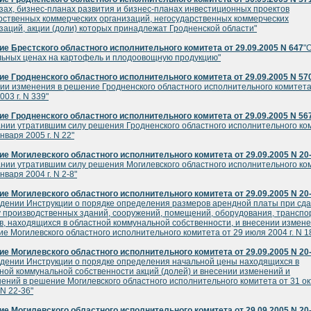
зах, бизнес-планах развития и бизнес-планах инвестиционных проектов
рственных коммерческих организаций, негосударственных коммерческих
заций, акции (доли) которых принадлежат Гродненской области"
е Брестского областного исполнительного комитета от 29.09.2005 N 647
"
ьных ценах на картофель и плодоовощную продукцию"
е Гродненского областного исполнительного комитета от 29.09.2005 N 57
ии изменения в решение Гродненского областного исполнительного комитета
003 г. N 339"
е Гродненского областного исполнительного комитета от 29.09.2005 N 56
нии утратившим силу решения Гродненского областного исполнительного ко
нваря 2005 г. N 22"
е Могилевского областного исполнительного комитета от 29.09.2005 N 20
нии утратившим силу решения Могилевского областного исполнительного ко
нваря 2004 г. N 2-8"
е Могилевского областного исполнительного комитета от 29.09.2005 N 20
дении Инструкции о порядке определения размеров арендной платы при сда
 производственных зданий, сооружений, помещений, оборудования, транспо
в, находящихся в областной коммунальной собственности, и внесении измене
е Могилевского областного исполнительного комитета от 29 июля 2004 г. N 1
е Могилевского областного исполнительного комитета от 29.09.2005 N 20
дении Инструкции о порядке определения начальной цены находящихся в
ной коммунальной собственности акций (долей) и внесении изменений и
ений в решение Могилевского областного исполнительного комитета от 31 о
 N 22-36"
е Могилевского областного исполнительного комитета от 29.09.2005 N 20