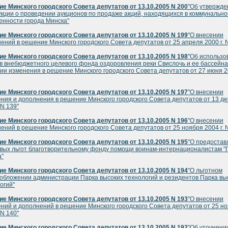
е Минского городского Совета депутатов от 13.10.2005 N 200
"Об утвержде
кции о проведении аукционов по продаже акций, находящихся в коммунально
енности города Минска"
е Минского городского Совета депутатов от 13.10.2005 N 199
"О внесении
ений в решение Минского городского Совета депутатов от 25 апреля 2000 г. N
е Минского городского Совета депутатов от 13.10.2005 N 198
"Об использо
в внебюджетного целевого фонда оздоровления реки Свислочь и ее бассейна
ии изменения в решение Минского городского Совета депутатов от 27 июня 20
е Минского городского Совета депутатов от 13.10.2005 N 197
"О внесении
ния и дополнения в решение Минского городского Совета депутатов от 13 д
 N 139"
е Минского городского Совета депутатов от 13.10.2005 N 196
"О внесении
ений в решение Минского городского Совета депутатов от 25 ноября 2004 г. 
е Минского городского Совета депутатов от 13.10.2005 N 195
"О предостав
вых льгот благотворительному фонду помощи воинам-интернационалистам "
а"
е Минского городского Совета депутатов от 13.10.2005 N 194
"О льготном
обложении администрации Парка высоких технологий и резидентов Парка вы
огий"
е Минского городского Совета депутатов от 13.10.2005 N 193
"О внесении
ний и дополнений в решение Минского городского Совета депутатов от 25 н
 N 140"
е Минского городского Совета депутатов от 13.10.2005 N 192
"Об уточнени