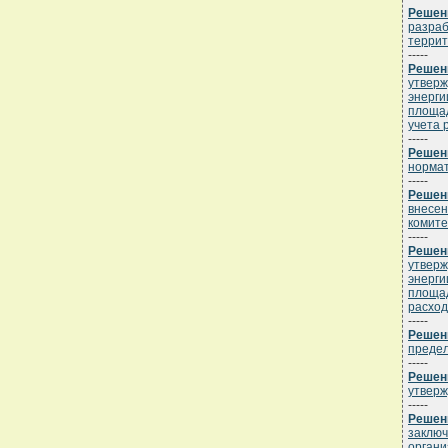
Решени
разраб
террит
-----
Решени
утверж
энерги
площад
учета 
-----
Решени
нормат
-----
Решени
внесен
комитет
-----
Решени
утверж
энерги
площад
расход
-----
Решени
предел
-----
Решени
утверж
-----
Решени
заключ
органи