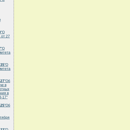
О
0
"О
 от 27
7
"О
митета
-35
"О
митета
-27
"Об
че в
ртных
ния в
8-17"
-25
"Об
ктября
-23
"О