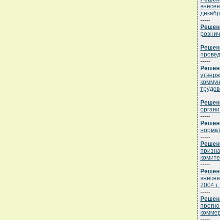
внесен
декабр
-----
Решени
рознич
-----
Решени
провед
-----
Решени
утверж
коммун
трудов
-----
Решени
органи
-----
Решени
нормат
-----
Решени
призна
комите
-----
Решени
внесен
2004 г.
-----
Решени
прогно
коммер
-----