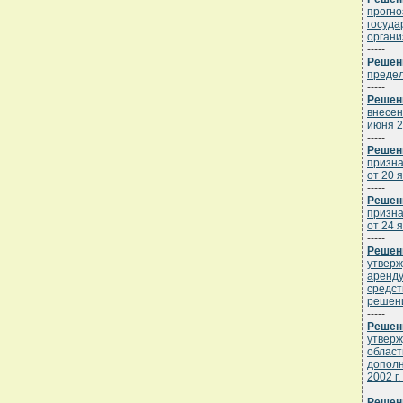
прогно
госуда
органи
-----
Решени
предел
-----
Решени
внесен
июня 2
-----
Решени
призна
от 20 я
-----
Решени
призна
от 24 я
-----
Решени
утверж
аренду
средст
решени
-----
Решени
утверж
област
дополн
2002 г.
-----
Решени