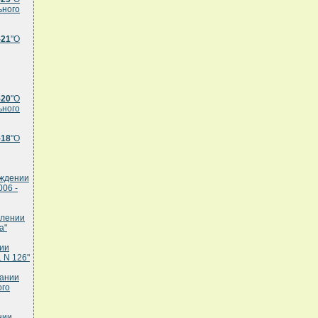
ьного
-21
"О
-20
"О
ьного
-18
"О
рждении
06 -
влении
а"
нии
 N 126"
нании
ого
нии