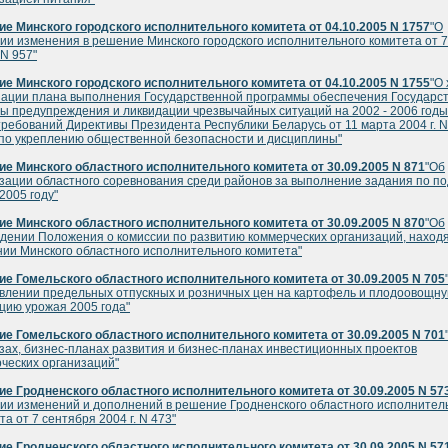
е Минского городского исполнительного комитета от 04.10.2005 N 1757
"О
ии изменения в решение Минского городского исполнительного комитета от 7
 N 957"
е Минского городского исполнительного комитета от 04.10.2005 N 1755
"О
ации плана выполнения Государственной программы обеспечения Государс
ы предупреждения и ликвидации чрезвычайных ситуаций на 2002 - 2006 годы
требований Директивы Президента Республики Беларусь от 11 марта 2004 г. N
по укреплению общественной безопасности и дисциплины"
е Минского областного исполнительного комитета от 30.09.2005 N 871
"Об
зации областного соревнования среди районов за выполнение задания по п
 2005 году"
е Минского областного исполнительного комитета от 30.09.2005 N 870
"Об
дении Положения о комиссии по развитию коммерческих организаций, наход
нии Минского областного исполнительного комитета"
е Гомельского областного исполнительного комитета от 30.09.2005 N 705
влении предельных отпускных и розничных цен на картофель и плодоовощн
цию урожая 2005 года"
е Гомельского областного исполнительного комитета от 30.09.2005 N 701
зах, бизнес-планах развития и бизнес-планах инвестиционных проектов
ческих организаций"
е Гродненского областного исполнительного комитета от 30.09.2005 N 57
ии изменений и дополнений в решение Гродненского областного исполнител
та от 7 сентября 2004 г. N 473"
е Гродненского областного исполнительного комитета от 30.09.2005 N 57