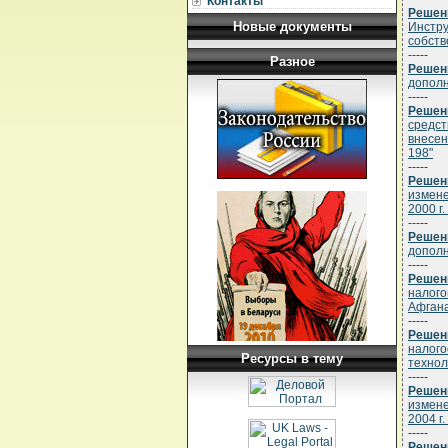
Контакты
Решени
Новые документы
Инстру
собств
-----
Разное
Решени
дополн
-----
Решени
средст
внесен
198"
-----
Решени
измене
2000 г.
-----
Решени
дополн
-----
Решени
налого
Афган
-----
Решени
налого
Ресурсы в тему
технол
-----
Решени
измене
2004 г.
-----
Решени