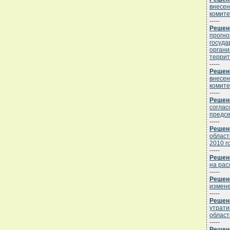
внесен
комите
-----
Решени
прогно
госуда
органи
террит
-----
Решени
внесен
комите
-----
Решени
соглас
предсе
-----
Решени
област
2010 г
-----
Решени
на рас
-----
Решени
измене
-----
Решени
утрати
област
-----
Решени