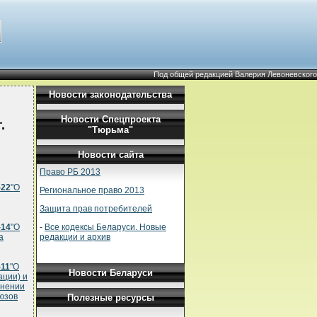
Под общей редакцией Валерия Левоневского
Новости законодательства
Новости Спецпроекта
.
"Тюрьма"
Новости сайта
Право РБ 2013
-22
"О
Региональное право 2013
Защита прав потребителей
-
Все кодексы Беларуси. Новые
-14
"О
редакции и архив
а
-11
"О
Новости Беларуси
ации) и
енении
юзов
Полезные ресурсы