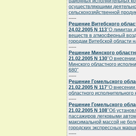
районных исполнительных ко
осуществляющими деятельнос
сельскохозяйственной проду
-----
Решение Витебского облас
24.02.2005 N 113
"О лимитах 
веществ в атмосферный возду
городам Витебской области н
-----
Решение Минского областн
21.02.2005 N 130
"О внесении
Минского областного исполнит
680"
-----
Решение Гомельского обла
21.02.2005 N 117
"О внесении
областного исполнительного к
-----
Решение Гомельского обла
21.02.2005 N 108
"Об установ
пассажиров легковыми автом
максимальной массой не бол
городских экспрессных марш
-----