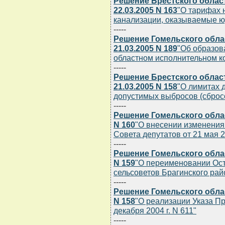
Решение Брестского облас
22.03.2005 N 163
"О тарифах 
канализации, оказываемые ю
-----
Решение Гомельского обла
21.03.2005 N 189
"Об образов
областном исполнительном к
-----
Решение Брестского облас
21.03.2005 N 158
"О лимитах 
допустимых выбросов (сброс
-----
Решение Гомельского облас
N 160
"О внесении изменения
Совета депутатов от 21 мая 20
-----
Решение Гомельского облас
N 159
"О переименовании Ост
сельсоветов Брагинского рай
-----
Решение Гомельского облас
N 158
"О реализации Указа Пр
декабря 2004 г. N 611"
-----