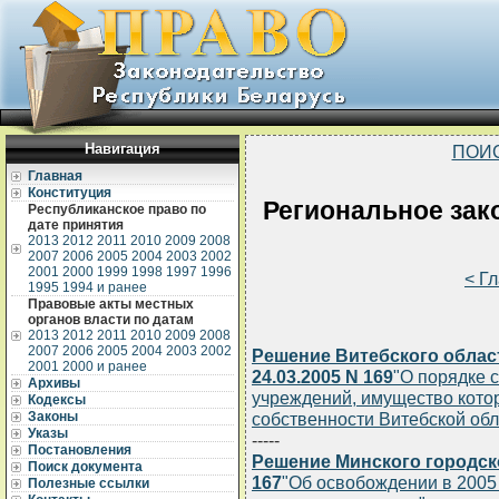
Навигация
ПОИ
Главная
Конституция
Региональное зак
Республиканское право по
дате принятия
2013
2012
2011
2010
2009
2008
2007
2006
2005
2004
2003
2002
2001
2000
1999
1998
1997
1996
< Г
1995
1994 и ранее
Правовые акты местных
органов власти по датам
2013
2012
2011
2010
2009
2008
2007
2006
2005
2004
2003
2002
Решение Витебского облас
2001
2000 и ранее
24.03.2005 N 169
"О порядке 
Архивы
учреждений, имущество кото
Кодексы
Законы
собственности Витебской обл
Указы
-----
Постановления
Решение Минского городско
Поиск документа
167
"Об освобождении в 2005 
Полезные ссылки