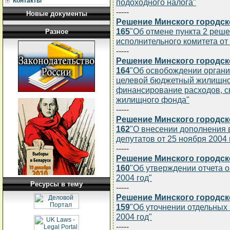
Контакты
подоходного налога"
-----
Новые документы
Решение Минского городско
165
"Об отмене пункта 2 реше
Разное
исполнительного комитета от 
-----
Решение Минского городско
164
"Об освобождении органи
целевой бюджетный жилищно
финансирование расходов, с
жилищного фонда"
-----
Решение Минского городско
162
"О внесении дополнения 
депутатов от 25 ноября 2004 г
-----
Решение Минского городско
160
"Об утверждении отчета 
2004 год"
Ресурсы в тему
-----
Решение Минского городско
159
"Об уточнении отдельных
2004 год"
-----