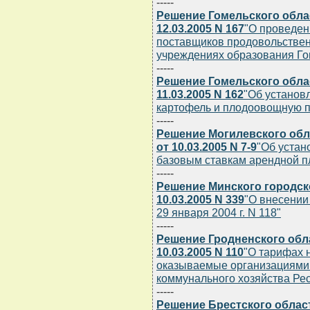
-----
Решение Гомельского обла
12.03.2005 N 167
"О проведен
поставщиков продовольствен
учреждениях образования Го
-----
Решение Гомельского обла
11.03.2005 N 162
"Об установ
картофель и плодоовощную 
-----
Решение Могилевского обл
от 10.03.2005 N 7-9
"Об уста
базовым ставкам арендной п
-----
Решение Минского городск
10.03.2005 N 339
"О внесении
29 января 2004 г. N 118"
-----
Решение Гродненского обл
10.03.2005 N 110
"О тарифах н
оказываемые организациями
коммунального хозяйства Ре
-----
Решение Брестского облас