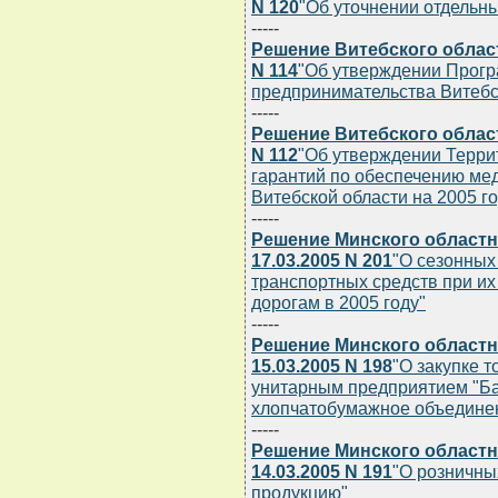
N 120
"Об уточнении отдельны
-----
Решение Витебского област
N 114
"Об утверждении Прог
предпринимательства Витебск
-----
Решение Витебского област
N 112
"Об утверждении Терри
гарантий по обеспечению ме
Витебской области на 2005 го
-----
Решение Минского областн
17.03.2005 N 201
"О сезонных
транспортных средств при и
дорогам в 2005 году"
-----
Решение Минского областн
15.03.2005 N 198
"О закупке 
унитарным предприятием "Б
хлопчатобумажное объедине
-----
Решение Минского областн
14.03.2005 N 191
"О розничны
продукцию"