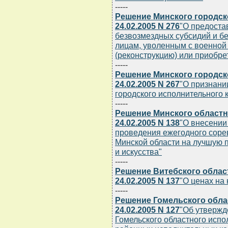
-----
Решение Минского городск
24.02.2005 N 276
"О предоста
безвозмездных субсидий и 
лицам, уволенным с военной 
(реконструкцию) или приобре
-----
Решение Минского городск
24.02.2005 N 267
"О признани
городского исполнительного к
-----
Решение Минского областн
24.02.2005 N 138
"О внесении
проведения ежегодного соре
Минской области на лучшую 
и искусства"
-----
Решение Витебского облас
24.02.2005 N 137
"О ценах на
-----
Решение Гомельского обла
24.02.2005 N 127
"Об утвержд
Гомельского областного испо