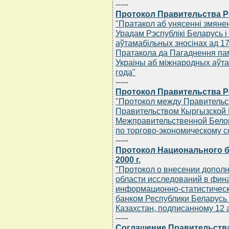
-----
Протокол Правительства Ре
"Пратакол аб унясеннi змяне
Урадам Рэспублiкi Беларусь 
аўтамабiльных зносiнах ад 1
Пратакола да Пагаднення пам
Украiны аб мiжнародных аўта
года"
-----
Протокол Правительства Ре
"Протокол между Правительс
Правительством Кыргызской 
Межправительственной Белор
по торгово-экономическому с
-----
Протокол Национального б
2000 г.
"Протокол о внесении дополн
области исследований в фин
информационно-статистичес
банком Республики Беларусь
Казахстан, подписанному 12 а
-----
Соглашение Правительства