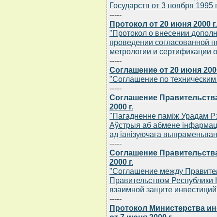
Государств от 3 ноября 1995 
-----
Протокол от 20 июня 2000 г.
"Протокол о внесении допол
проведении согласованной по
метрологии и сертификации о
-----
Соглашение от 20 июня 2000
"Соглашение по техническим 
-----
Соглашение Правительства
2000 г.
"Пагадненне памiж Урадам Рэс
Аўстрыя аб абмене iнфармацы
ад iанiзуючага выпраменьва
-----
Соглашение Правительства
2000 г.
"Соглашение между Правител
Правительством Республики 
взаимной защите инвестиций
-----
Протокол Министерства ин