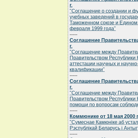
г.
"Соглашение о создании и 
учебных заведений в государс
Таможенном союзе и Едином 
февраля 1999 года"
-----
Соглашение Правительства
г.
"Соглашение между Правител
Правительством Республики К
аттестации научных и научно
квалификации"
-----
Соглашение Правительства
г.
"Соглашение между Правител
Правительством Республики К
помощи по вопросам соблюде
-----
Коммюнике от 18 мая 2000 г
"Сумеснае Камюнiке аб уста
Рэспублiкай Беларусь i Антыг
-----