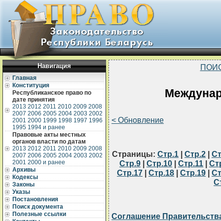
Навигация
ПОИ
Главная
Конституция
Междуна
Республиканское право по
дате принятия
2013
2012
2011
2010
2009
2008
2007
2006
2005
2004
2003
2002
< Обновление
2001
2000
1999
1998
1997
1996
1995
1994 и ранее
Правовые акты местных
органов власти по датам
2013
2012
2011
2010
2009
2008
Страницы:
Стр.1
|
Стр.2
|
Ст
2007
2006
2005
2004
2003
2002
2001
2000 и ранее
Стр.9
|
Стр.10
|
Стр.11
|
Ст
Архивы
Стр.17
|
Стр.18
|
Стр.19
|
Ст
Кодексы
С
Законы
Указы
Постановления
Поиск документа
Полезные ссылки
Соглашение Правительства