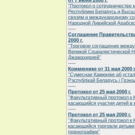
от 7 июня 2000 г.
"Протокол о сотрудничестве
Республики Беларусь и Выс
связям и международному со
Народной Ливийской Арабск
-----
Соглашение Правительства
2000 г.
"Торговое соглашение между
Великой Социалистической Н
Джамахирией"
-----
Коммюнике от 31 мая 2000 г
"Сумеснае Камюнiке аб уста
Рэспублiкай Беларусь i Грэна
-----
Протокол от 25 мая 2000 г.
"Факультативный протокол к 
касающийся участия детей в
-----
Протокол от 25 мая 2000 г.
"Факультативный протокол к 
касающийся торговли детьми,
порнографии"