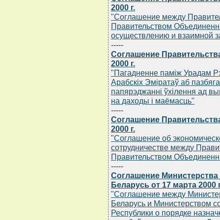
2000 г.
"Соглашение между Правител
Правительством Объединенн
осуществлению и взаимной з
-----
Соглашение Правительства
2000 г.
"Пагадненне памiж Урадам Рэ
Арабскiх Эмiратаў аб пазбяг
папярэджаннi ўхiлення ад вы
на даходы i маёмасць"
-----
Соглашение Правительства
2000 г.
"Соглашение об экономическ
сотрудничестве между Прави
Правительством Объединенн
-----
Соглашение Министерства
Беларусь от 17 марта 2000 г
"Соглашение между Министе
Беларусь и Министерством с
Республики о порядке назнач