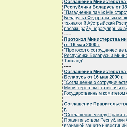
Соглашение Министерства 
Республики Беларусь от 18 
"Пагадненне памiж Мiнiстэрст
Беларусь i Федэральным мiнiс
тэхналогiй Аўстрыйскай Рэсп
пасажыраў у нерэгулярных аў
-----
Протокол Министерства ин
от 16 мая 2000 г.
"Протокол о сотрудничестве
Республики Беларусь и Мини
Таиланд"
-----
Соглашение Министерства 
Беларусь от 16 мая 2000 г.
"Соглашение о сотрудничеств
Министерством статистики и 
Государственным комитетом 
-----
Соглашение Правительства
г.
"Соглашение между Правител
Правительством Республики 
взаимной защите инвестиций