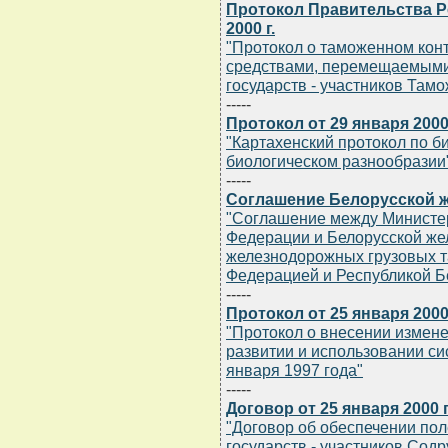
Протокол Правительства Р
2000 г.
"Протокол о таможенном кон
средствами, перемещаемым
государств - участников Там
-----
Протокол от 29 января 2000 
"Картахенский протокол по б
биологическом разнообразии
-----
Соглашение Белорусской же
"Соглашение между Министе
Федерации и Белорусской же
железнодорожных грузовых 
Федерацией и Республикой Б
-----
Протокол от 25 января 2000 
"Протокол о внесении измене
развитии и использовании си
января 1997 года"
-----
Договор от 25 января 2000 г
"Договор об обеспечении по
государств - участников Сод