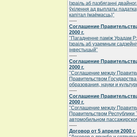
Iзраiль аб пазбяганнi двайно
ўхiлення ад выплаты падаткаў
капiтал (маёмасць)"
-----
Соглашение Правительства
2000 г.
"Пагадненне памiж Урадам Рэ
Iзраiль аб узаемным садзейн
iнвестыцый"
-----
Соглашение Правительства
2000 г.
"Соглашение между Правител
Правительством Государства 
образования, науки и культур
-----
Соглашение Правительства
2000 г.
"Соглашение между Правител
Правительством Республики
автомобильном пассажирском
-----
Договор от 5 апреля 2000 г.
"Договор о дружбе и сотрудн