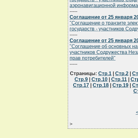
аэронавигационной информа
-----
Соглашение от 25 января 20
"Соглашение о транзите элек
государств - участников Сод
-----
Соглашение от 25 января 20
"Соглашение об основных нап
участников Содружества Нез
прав потребителей"
-----
Страницы:
Стр.1
|
Стр.2
|
Ст
Стр.9
|
Стр.10
|
Стр.11
|
Ст
Стр.17
|
Стр.18
|
Стр.19
|
Ст
С
>