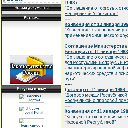
Контакты
1993 г.
Новые документы
"Соглашение о торговых отн
Республикой Узбекистан"
Реклама
-----
Конвенция от 13 января 1993
"Конвенция о запрещении раз
применения химического оруж
-----
Соглашение Министерства 
Беларусь от 11 января 1993 
"Соглашение о сотрудничест
дел Республики Беларусь и Р
компьютеризированной инфо
наркотических средств и пси
пути"
-----
Ресурсы в тему
Договор от 11 января 1993 г
"Договор между Республикой
Республикой о правовой пом
-----
Конвенция от 11 января 1993
"Консульская конвенция межд
Народной Республикой"
-----