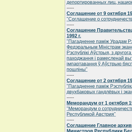
депортированных лиц, нацио
-----
Соглашение от 9 октября 19
"Соглашение о сотрудничест
-----
Соглашение Правительства
1992 г.
"Пагадненне памiж Урадам Рэс
Федэральным Мiнiстрам экано
Рэспублiкi Аўстрыя, з другог
паходжання i рамесленай выт
iмпартавання ў Аўстрыю бяс
пошлiны"
-----
Соглашение от 2 октября 19
"Пагадненне памiж Рэспублiк
двухбаковых гандлёвых i эка
-----
Меморандум от 1 октября 19
"Меморандум о сотрудничест
Республикой Австрия"
-----
Соглашение Главное архив
Министров Республики Бела