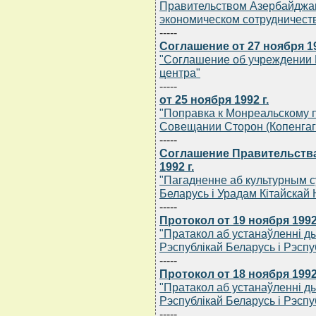
Правительством Азербайджан
экономическом сотрудничеств
-----
Соглашение от 27 ноября 19
"Соглашение об учреждении 
центра"
-----
от 25 ноября 1992 г.
"Поправка к Монреальскому п
Совещании Сторон (Копенгаге
-----
Соглашение Правительства
1992 г.
"Пагадненне аб культурным с
Беларусь i Урадам Кiтайскай 
-----
Протокол от 19 ноября 1992 
"Пратакол аб устанаўленнi 
Рэспублiкай Беларусь i Рэсп
-----
Протокол от 18 ноября 1992 
"Пратакол аб устанаўленнi 
Рэспублiкай Беларусь i Рэспу
-----