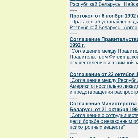
Рэспублiкай Беларусь i Най
-----
Протокол от 6 ноября 1992 г
"Пратакол аб устанаўленнi 
Рэспублiкай Беларусь i Арген
-----
Соглашение Правительства
1992 г.
"Соглашение между Правител
Правительством Финляндской
осуществлению и взаимной з
-----
Соглашение от 22 октября 1
"Соглашение между Республ
Америки относительно ликви
и предотвращения распростр
-----
Соглашение Министерства 
Беларусь от 21 октября 1992
"Соглашение о сотрудничест
дел и борьбе с незаконным о
психотропных веществ"
-----