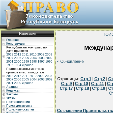
Навигация
ПОИ
Главная
Конституция
Междуна
Республиканское право по
дате принятия
2013
2012
2011
2010
2009
2008
2007
2006
2005
2004
2003
2002
< Обновление
2001
2000
1999
1998
1997
1996
1995
1994 и ранее
Правовые акты местных
органов власти по датам
2013
2012
2011
2010
2009
2008
Страницы:
Стр.1
|
Стр.2
|
Ст
2007
2006
2005
2004
2003
2002
2001
2000 и ранее
Стр.9
|
Стр.10
|
Стр.11
|
Ст
Архивы
Стр.17
|
Стр.18
|
Стр.19
|
Ст
Кодексы
С
Законы
Указы
Постановления
Поиск документа
Полезные ссылки
Соглашение Правительства