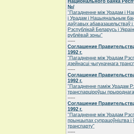
Национального банка Респу
№/
"Пагадненне мiж Урадам i Н
i Урадам i Нацыянальным бан
даўгавых абавазацельстваў 
Рэспублiкай Беларусь i Украiн
рублёвай зоны"
-----
Соглашение Правительства
1992 г.
"Пагадненне мiж Урадам Рэсп
дзейнасцi чыгуначнага транс
-----
Соглашение Правительства
1992 г.
"Пагадненне памiж Урадам Рэ
транспарцiроўцы прыроднага 
-----
Соглашение Правительства
1992 г.
"Пагадненне мiж Урадам Рэсп
прынцыпах супрацоўнiцтва i 
транспарту"
-----