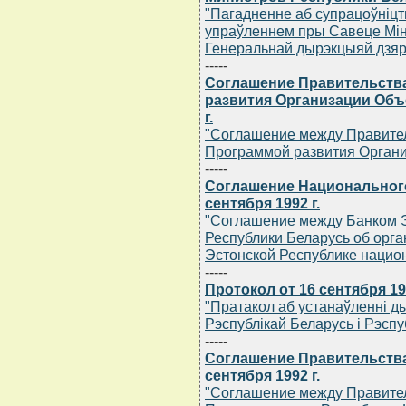
"Пагадненне аб супрацоўнiц
упраўленнем пры Савеце Мiнi
Генеральнай дырэкцыяй дзяр
-----
Соглашение Правительств
развития Организации Объ
г.
"Соглашение между Правител
Программой развития Орган
-----
Соглашение Национального
сентября 1992 г.
"Соглашение между Банком 
Республики Беларусь об орга
Эстонской Республике нацио
-----
Протокол от 16 сентября 199
"Пратакол аб устанаўленнi 
Рэспублiкай Беларусь i Рэспу
-----
Соглашение Правительства
сентября 1992 г.
"Соглашение между Правител