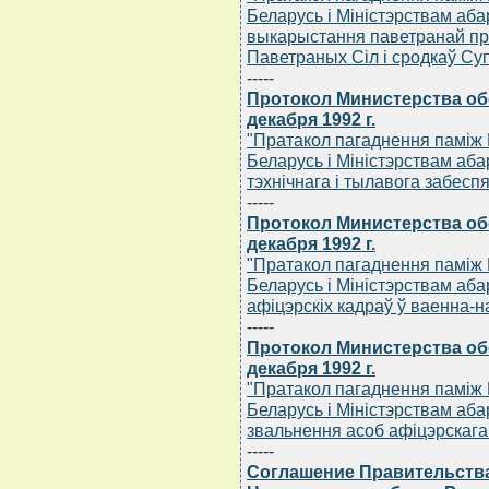
Беларусь i Мiнiстэрствам аб
выкарыстання паветранай пр
Паветраных Сiл i сродкаў С
-----
Протокол Министерства об
декабря 1992 г.
"Пратакол пагаднення памiж 
Беларусь i Мiнiстэрствам аб
тэхнiчнага i тылавога забесп
-----
Протокол Министерства об
декабря 1992 г.
"Пратакол пагаднення памiж 
Беларусь i Мiнiстэрствам аб
афiцэрскiх кадраў ў ваенна-
-----
Протокол Министерства об
декабря 1992 г.
"Пратакол пагаднення памiж 
Беларусь i Мiнiстэрствам аба
звальнення асоб афiцэрскага
-----
Соглашение Правительства