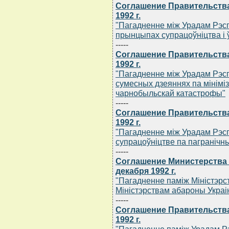
Соглашение Правительства
1992 г.
"Пагадненне мiж Урадам Рэсп
прынцыпах супрацоўнiцтва i ў
-----
Соглашение Правительства
1992 г.
"Пагадненне мiж Урадам Рэсп
сумесных дзеяннях па мiнiмiз
чарнобыльскай катастрофы"
-----
Соглашение Правительства
1992 г.
"Пагадненне мiж Урадам Рэсп
супрацоўнiцтве па пагранiчн
-----
Соглашение Министерства 
декабря 1992 г.
"Пагадненне памiж Мiнiстэрс
Мiнiстэрствам абароны Украi
-----
Соглашение Правительства
1992 г.