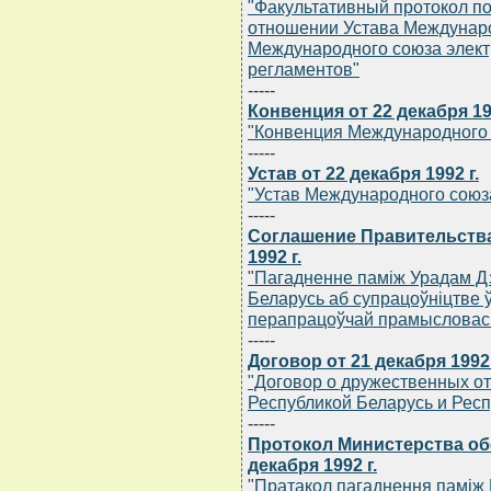
"Факультативный протокол п
отношении Устава Междунаро
Международного союза элект
регламентов"
-----
Конвенция от 22 декабря 199
"Конвенция Международного 
-----
Устав от 22 декабря 1992 г.
"Устав Международного союз
-----
Соглашение Правительства
1992 г.
"Пагадненне памiж Урадам Дз
Беларусь аб супрацоўнiцтве ў 
перапрацоўчай прамысловас
-----
Договор от 21 декабря 1992 
"Договор о дружественных о
Республикой Беларусь и Рес
-----
Протокол Министерства об
декабря 1992 г.
"Пратакол пагаднення памiж 