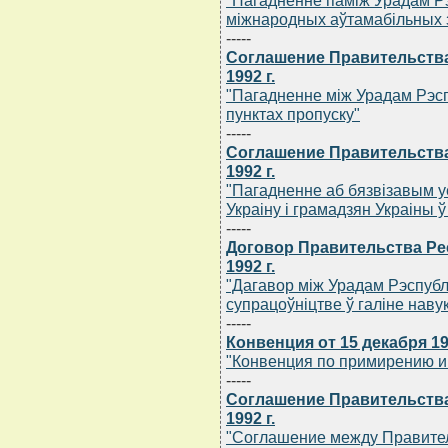
"Пагадненне памiж Урадам Рэ
мiжнародных аўтамабiльных 
-----
Соглашение Правительства
1992 г.
"Пагадненне мiж Урадам Рэсп
пунктах пропуску"
-----
Соглашение Правительства
1992 г.
"Пагадненне аб бязвiзавым у
Украiну i грамадзян Украiны 
-----
Договор Правительства Ре
1992 г.
"Дагавор мiж Урадам Рэспублi
супрацоўнiцтве ў галiне навукi
-----
Конвенция от 15 декабря 199
"Конвенция по примирению и
-----
Соглашение Правительства
1992 г.
"Соглашение между Правител