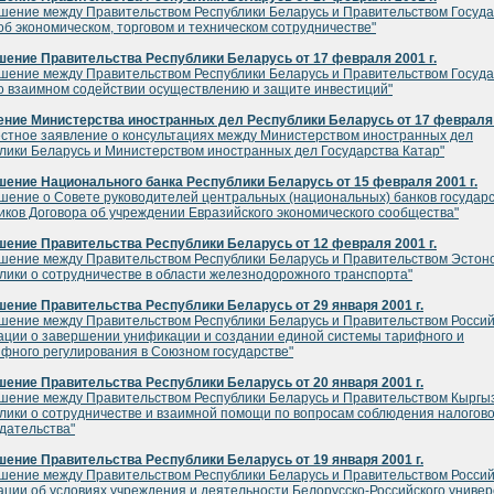
шение между Правительством Республики Беларусь и Правительством Госуда
об экономическом, торговом и техническом сотрудничестве"
ение Правительства Республики Беларусь от 17 февраля 2001 г.
шение между Правительством Республики Беларусь и Правительством Госуда
о взаимном содействии осуществлению и защите инвестиций"
ние Министерства иностранных дел Республики Беларусь от 17 февраля 
стное заявление о консультациях между Министерством иностранных дел
лики Беларусь и Министерством иностранных дел Государства Катар"
ение Национального банка Республики Беларусь от 15 февраля 2001 г.
шение о Совете руководителей центральных (национальных) банков государс
иков Договора об учреждении Евразийского экономического сообщества"
ение Правительства Республики Беларусь от 12 февраля 2001 г.
шение между Правительством Республики Беларусь и Правительством Эстон
лики о сотрудничестве в области железнодорожного транспорта"
ение Правительства Республики Беларусь от 29 января 2001 г.
шение между Правительством Республики Беларусь и Правительством Росси
ции о завершении унификации и создании единой системы тарифного и
фного регулирования в Союзном государстве"
ение Правительства Республики Беларусь от 20 января 2001 г.
шение между Правительством Республики Беларусь и Правительством Кыргы
лики о сотрудничестве и взаимной помощи по вопросам соблюдения налогово
дательства"
ение Правительства Республики Беларусь от 19 января 2001 г.
шение между Правительством Республики Беларусь и Правительством Росси
ции об условиях учреждения и деятельности Белорусско-Российского универ