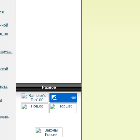
ля
,
енной
в, на
арусь i
йской
арта
Разное
и
учно-