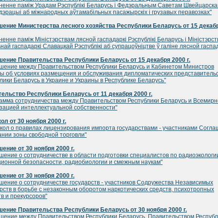
ненне памiж Урадам Рэспублiкi Беларусь i Федэральным Саветам Швейцарска
эрацыi аб мiжнародных аўтамабiльных пасажырскiх i грузавых перавозках"
ение Министерства лесного хозяйства Республики Беларусь от 15 декаб
ненне памiж Мiнiстэрствам лясной гаспадаркi Рэспублiкi Беларусь i Мiнiстэрс
най гаспадаркi Славацкай Рэспублiкi аб супрацоўнiцтве ў галiне лясной гаспад
ение Правительства Республики Беларусь от 15 декабря 2000 г.
шение между Правительством Республики Беларусь и Кабинетом Министров
ы об условиях размещения и обслуживания дипломатических представитель
лики Беларусь в Украине и Украины в Республике Беларусь"
ельство Республики Беларусь от 11 декабря 2000 г.
амма сотрудничества между Правительством Республики Беларусь и Всемир
зацией интеллектуальной собственности"
ол от 30 ноября 2000 г.
кол о правилах лицензирования импорта государствами - участниками Согл
ании зоны свободной торговли"
ение от 30 ноября 2000 г.
шение о сотрудничестве в области подготовки специалистов по радиоэкологи
ионной безопасности, радиобиологии и смежным наукам"
ение от 30 ноября 2000 г.
шение о сотрудничестве государств - участников Содружества Независимых
рств в борьбе с незаконным оборотом наркотических средств, психотропных
в и прекурсоров"
ение Правительства Республики Беларусь от 30 ноября 2000 г.
шение между Правительством Республики Беларусь, Правительством Республ