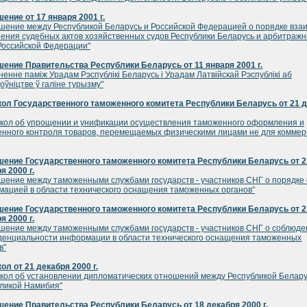
ение от 17 января 2001 г.
шение между Республикой Беларусь и Российской Федерацией о порядке вза
ения судебных актов хозяйственных судов Республики Беларусь и арбитраж
Российской Федерации"
ение Правительства Республики Беларусь от 11 января 2001 г.
ненне памiж Урадам Рэспублiкi Беларусь i Урадам Латвiйскай Рэспублiкi аб
оўнiцтве ў галiне турызму"
ол Государственного таможенного комитета Республики Беларусь от 21 
кол об упрощении и унификации осуществления таможенного оформления и
нного контроля товаров, перемещаемых физическими лицами не для коммер
шение Государственного таможенного комитета Республики Беларусь от 2
я 2000 г.
шение между таможенными службами государств - участников СНГ о порядке
ацией в области технического оснащения таможенных органов"
шение Государственного таможенного комитета Республики Беларусь от 2
я 2000 г.
шение между таможенными службами государств - участников СНГ о соблюде
енциальности информации в области технического оснащения таможенных
в"
ол от 21 декабря 2000 г.
кол об установлении дипломатических отношений между Республикой Белару
ликой Намибия"
ение Правительства Республики Беларусь от 18 декабря 2000 г.