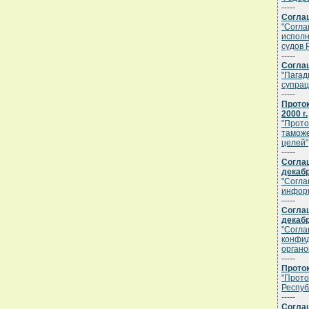
-----
Соглаш
"Согла
исполн
судов 
-----
Соглаш
"Пагад
супрац
-----
Проток
2000 г.
"Прото
таможе
целей"
-----
Согла
декабр
"Согла
информ
-----
Согла
декабр
"Согла
конфид
органо
-----
Проток
"Прото
Респуб
-----
Соглаш