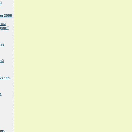
й
ря 2000
твам
аркi"
ств
ной
ашения
и,
ики