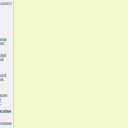
 спорту
ании
ии"
ской
ой
ской
ия,
кому,
и
"
ктября
публики