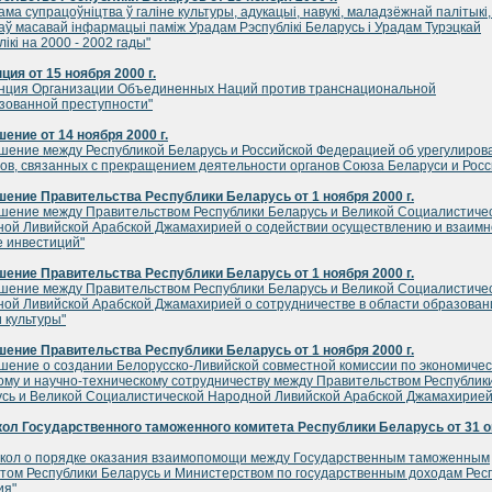
ама супрацоўнiцтва ў галiне культуры, адукацыi, навукi, маладзёжнай палiтыкi,
каў масавай iнфармацыi памiж Урадам Рэспублiкi Беларусь i Урадам Турэцкай
iкi на 2000 - 2002 гады"
ция от 15 ноября 2000 г.
нция Организации Объединенных Наций против транснациональной
зованной преступности"
ение от 14 ноября 2000 г.
шение между Республикой Беларусь и Российской Федерацией об урегулиров
ов, связанных с прекращением деятельности органов Союза Беларуси и Росс
ение Правительства Республики Беларусь от 1 ноября 2000 г.
шение между Правительством Республики Беларусь и Великой Социалистиче
ой Ливийской Арабской Джамахирией о содействии осуществлению и взаимн
 инвестиций"
ение Правительства Республики Беларусь от 1 ноября 2000 г.
шение между Правительством Республики Беларусь и Великой Социалистиче
ой Ливийской Арабской Джамахирией о сотрудничестве в области образован
и культуры"
ение Правительства Республики Беларусь от 1 ноября 2000 г.
шение о создании Белорусско-Ливийской совместной комиссии по экономичес
ому и научно-техническому сотрудничеству между Правительством Республик
сь и Великой Социалистической Народной Ливийской Арабской Джамахирией
ол Государственного таможенного комитета Республики Беларусь от 31 о
кол о порядке оказания взаимопомощи между Государственным таможенным
том Республики Беларусь и Министерством по государственным доходам Рес
ия"