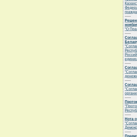
Казахс
Федера
гражда
-----
Решен
ноября
"О Пра
-----
Согла
Белару
"Согла
Респуб
Россий
едини
-----
Соглаш
"Согла
денежн
-----
Соглаш
"Согла
органи
-----
Проток
"Прото
Респуб
-----
Нота о
"Согла
Демокр
-----
Правит