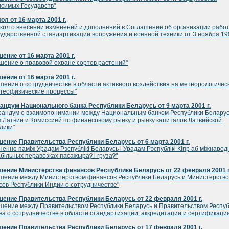
симых Государств"
ол от 16 марта 2001 г.
кол о внесении изменений и дополнений в Соглашение об организации работ
ударственной стандартизации вооружения и военной техники от 3 ноября 19
ение от 16 марта 2001 г.
шение о правовой охране сортов растений"
ение от 16 марта 2001 г.
шение о сотрудничестве в области активного воздействия на метеорологичес
 геофизические процессы"
ндум Национального банка Республики Беларусь от 9 марта 2001 г.
андум о взаимопонимании между Национальным банком Республики Беларус
 Латвии и Комиссией по финансовому рынку и рынку капиталов Латвийской
лики"
ение Правительства Республики Беларусь от 6 марта 2001 г.
ненне памiж Урадам Рэспублiкi Беларусь i Урадам Рэспублiкi Кiпр аб мiжнаро
бiльных перавозках пасажыраў i грузаў"
ение Министерства финансов Республики Беларусь от 22 февраля 2001 г
шение между Министерством финансов Республики Беларусь и Министерств
ов Республики Индии о сотрудничестве"
ение Правительства Республики Беларусь от 22 февраля 2001 г.
шение между Правительством Республики Беларусь и Правительством Респу
а о сотрудничестве в области стандартизации, аккредитации и сертификаци
ение Правительства Республики Беларусь от 17 февраля 2001 г.