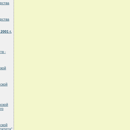
рства
рства
2001 г.
тв -
ской
йской
зской
го
йской
ситета"