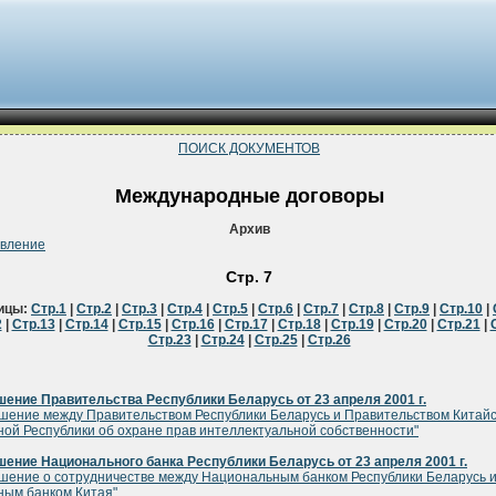
ПОИСК ДОКУМЕНТОВ
Международные договоры
Архив
овление
Стр. 7
ицы:
Стр.1
|
Стр.2
|
Стр.3
|
Стр.4
|
Стр.5
|
Стр.6
|
Стр.7
|
Стр.8
|
Стр.9
|
Стр.10
|
2
|
Стр.13
|
Стр.14
|
Стр.15
|
Стр.16
|
Стр.17
|
Стр.18
|
Стр.19
|
Стр.20
|
Стр.21
|
Стр.23
|
Стр.24
|
Стр.25
|
Стр.26
ение Правительства Республики Беларусь от 23 апреля 2001 г.
шение между Правительством Республики Беларусь и Правительством Китай
ой Республики об охране прав интеллектуальной собственности"
ение Национального банка Республики Беларусь от 23 апреля 2001 г.
шение о сотрудничестве между Национальным банком Республики Беларусь 
ым банком Китая"