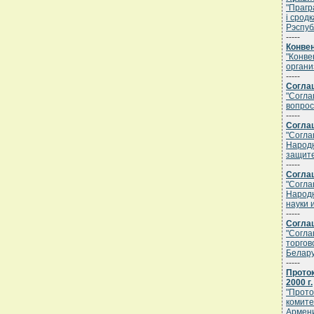
"Прагр
i срод
Рэспубл
-----
Конвен
"Конве
органи
-----
Соглаш
"Согла
вопрос
-----
Соглаш
"Согла
Народн
защите
-----
Соглаш
"Согла
Народн
науки 
-----
Соглаш
"Согла
торгов
Белару
-----
Проток
2000 г.
"Прото
комите
Армен