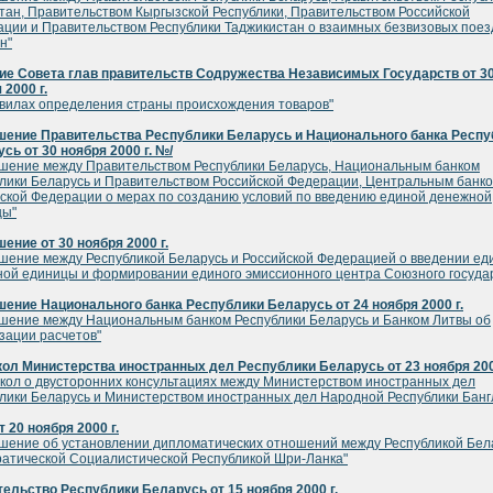
тан, Правительством Кыргызской Республики, Правительством Российской
ции и Правительством Республики Таджикистан о взаимных безвизовых поез
н"
ие Совета глав правительств Содружества Независимых Государств от 3
 2000 г.
вилах определения страны происхождения товаров"
шение Правительства Республики Беларусь и Национального банка Респу
сь от 30 ноября 2000 г. №/
шение между Правительством Республики Беларусь, Национальным банком
лики Беларусь и Правительством Российской Федерации, Центральным банк
ской Федерации о мерах по созданию условий по введению единой денежной
цы"
ение от 30 ноября 2000 г.
шение между Республикой Беларусь и Российской Федерацией о введении ед
ой единицы и формировании единого эмиссионного центра Союзного госуда
ение Национального банка Республики Беларусь от 24 ноября 2000 г.
шение между Национальным банком Республики Беларусь и Банком Литвы об
зации расчетов"
ол Министерства иностранных дел Республики Беларусь от 23 ноября 200
кол о двусторонних консультациях между Министерством иностранных дел
лики Беларусь и Министерством иностранных дел Народной Республики Бан
т 20 ноября 2000 г.
шение об установлении дипломатических отношений между Республикой Бел
атической Социалистической Республикой Шри-Ланка"
ельство Республики Беларусь от 15 ноября 2000 г.