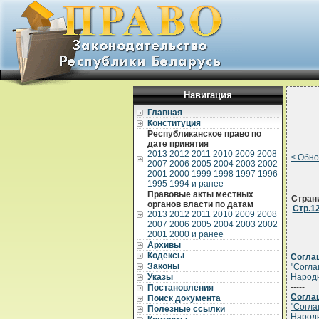
Навигация
Главная
Конституция
Республиканское право по
дате принятия
2013
2012
2011
2010
2009
2008
< Обн
2007
2006
2005
2004
2003
2002
2001
2000
1999
1998
1997
1996
1995
1994 и ранее
Правовые акты местных
Стран
органов власти по датам
Стр.1
2013
2012
2011
2010
2009
2008
2007
2006
2005
2004
2003
2002
2001
2000 и ранее
Архивы
Кодексы
Соглаш
Законы
"Согла
Указы
Народн
-----
Постановления
Соглаш
Поиск документа
"Согла
Полезные ссылки
Народн