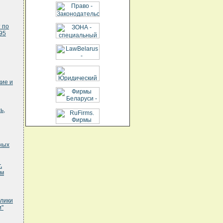
 по
95
кие и
ь,
дных
.
ом
блики
и"