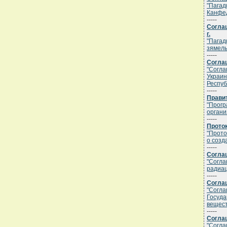
"Пагад
Канфед
-----
Соглаш
г.
"Пагад
зямель
-----
Соглаш
"Согла
Украин
Респуб
-----
Правит
"Прогр
органи
-----
Проток
"Прото
о созд
-----
Соглаш
"Согла
радиац
-----
Соглаш
"Согла
Госуда
вещест
-----
Соглаш
"Согла