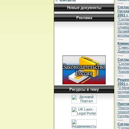
Контакты
-----
Согла
Новые документы
Госуда
2001 г.
Реклама
"Согла
Госуда
службо
Латвий
которы
-----
Коммюн
"Сумес
Дамiнi
-----
Соглаш
"Согла
Федера
"Аэрок
-----
Решен
2001 г.
"О Меж
Ресурсы в тему
госуда
техног
-----
Проток
"Прото
технол
Госуда
-----
Соглаш
"Согла