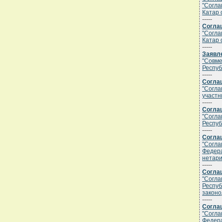
"Согла
Катар 
-----
Соглаш
"Согла
Катар 
-----
Заявле
"Совме
Респуб
-----
Соглаш
"Согла
участн
-----
Соглаш
"Согла
Респуб
-----
Соглаш
"Согла
Федера
нетари
-----
Соглаш
"Согла
Респуб
законо
-----
Соглаш
"Согла
Федера