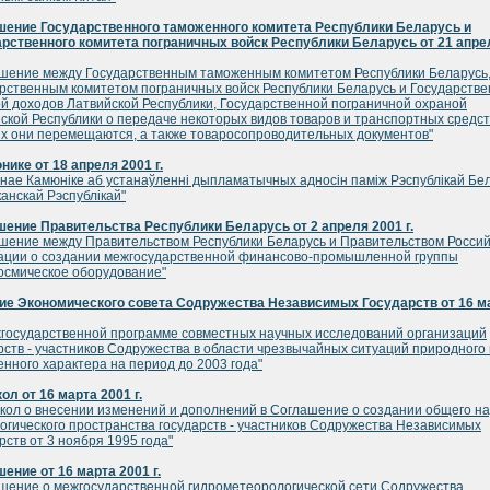
шение Государственного таможенного комитета Республики Беларусь и
рственного комитета пограничных войск Республики Беларусь от 21 апре
шение между Государственным таможенным комитетом Республики Беларусь
рственным комитетом пограничных войск Республики Беларусь и Государств
й доходов Латвийской Республики, Государственной пограничной охраной
ской Республики о передаче некоторых видов товаров и транспортных средст
х они перемещаются, а также товаросопроводительных документов"
ике от 18 апреля 2001 г.
нае Камюнiке аб устанаўленнi дыпламатычных адносiн памiж Рэспублiкай Бел
канскай Рэспублiкай"
ение Правительства Республики Беларусь от 2 апреля 2001 г.
шение между Правительством Республики Беларусь и Правительством Росси
ции о создании межгосударственной финансово-промышленной группы
осмическое оборудование"
ие Экономического совета Содружества Независимых Государств от 16 м
государственной программе совместных научных исследований организаций
рств - участников Содружества в области чрезвычайных ситуаций природного 
енного характера на период до 2003 года"
ол от 16 марта 2001 г.
кол о внесении изменений и дополнений в Соглашение о создании общего на
огического пространства государств - участников Содружества Независимых
рств от 3 ноября 1995 года"
ение от 16 марта 2001 г.
шение о межгосударственной гидрометеорологической сети Содружества