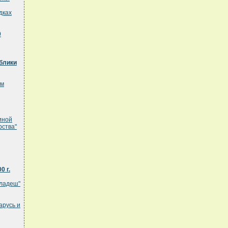
дках
0
блики
ом
иной
рства"
0 г.
гладеш"
арусь и