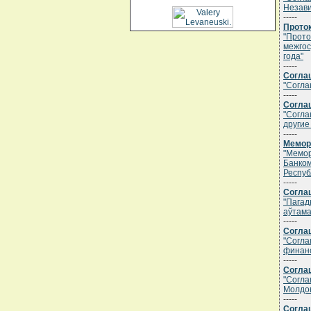
Незави
-----
Проток
"Прото
межгос
года"
-----
Соглаш
"Согла
-----
Соглаш
"Согла
другие
-----
Мемора
"Мемор
Банком
Респуб
-----
Соглаш
"Пагад
аўтама
-----
Соглаш
"Согла
финанс
-----
Соглаш
"Согла
Молдов
-----
Соглаш