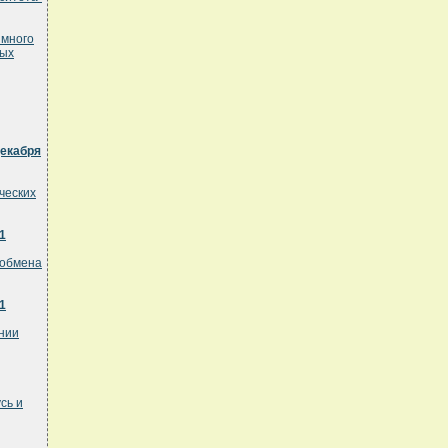
имного
ных
декабря
ческих
1
 обмена
1
нии
сь и