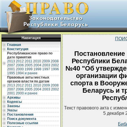
Навигация
ПОИ
Главная
Конституция
Постановление
Республиканское право по
дате принятия
Республики Белар
2013
2012
2011
2010
2009
2008
2007
2006
2005
2004
2003
2002
№40 "Об утвержде
2001
2000
1999
1998
1997
1996
1995
1994 и ранее
организации фи
Правовые акты местных
органов власти по датам
спорта в Вооруж
2013
2012
2011
2010
2009
2008
Беларусь и т
2007
2006
2005
2004
2003
2002
2001
2000 и ранее
Респуб
Архивы
Кодексы
Законы
Текст правового акта с изме
Указы
5 декабря 
Постановления
Поиск документа
Полезные ссылки
Биб