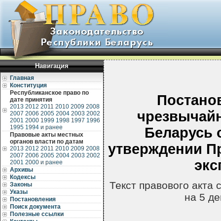
Навигация
Главная
Конституция
Республиканское право по
Постано
дате принятия
2013
2012
2011
2010
2009
2008
чрезвычай
2007
2006
2005
2004
2003
2002
2001
2000
1999
1998
1997
1996
1995
1994 и ранее
Беларусь о
Правовые акты местных
органов власти по датам
утверждении Пр
2013
2012
2011
2010
2009
2008
2007
2006
2005
2004
2003
2002
экс
2001
2000 и ранее
Архивы
Кодексы
Текст правового акта
Законы
Указы
на 5 д
Постановления
Поиск документа
Полезные ссылки