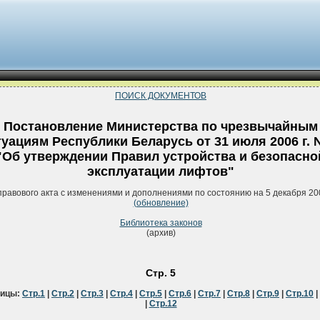
ПОИСК ДОКУМЕНТОВ
Постановление Министерства по чрезвычайным
туациям Республики Беларусь от 31 июля 2006 г.
"Об утверждении Правил устройства и безопасно
эксплуатации лифтов"
правового акта с изменениями и дополнениями по состоянию на 5 декабря 20
(обновление)
Библиотека законов
(архив)
Стр. 5
ницы:
Стр.1
|
Стр.2
|
Стр.3
|
Стр.4
|
Стр.5
|
Стр.6
|
Стр.7
|
Стр.8
|
Стр.9
|
Стр.10
|
|
Стр.12