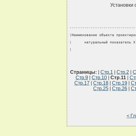
Установки 
-------------------------------
¦Наименование объекта проектиро
¦      натуральный показатель X
¦                              
Страницы:
|
Стр.1
|
Стр.2
|
С
Стр.9
|
Стр.10
|
Стр.11
|
Ст
Стр.17
|
Стр.18
|
Стр.19
|
Ст
Стр.25
|
Стр.26
|
Ст
< Г