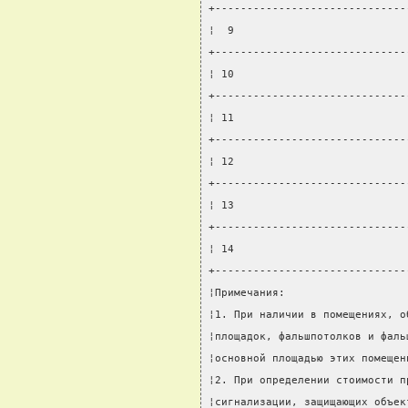
+------------------------------
¦  9                           
+------------------------------
¦ 10                           
+------------------------------
¦ 11                           
+------------------------------
¦ 12                           
+------------------------------
¦ 13                           
+------------------------------
¦ 14                           
+------------------------------
¦Примечания:                   
¦1. При наличии в помещениях, о
¦площадок, фальшпотолков и фаль
¦основной площадью этих помещен
¦2. При определении стоимости п
¦сигнализации, защищающих объек