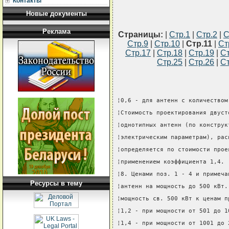
Контакты
Новые документы
Реклама
Страницы:
|
Стр.1
|
Стр.2
|
С
Стр.9
|
Стр.10
|
Стр.11
|
Ст
Стр.17
|
Стр.18
|
Стр.19
|
Ст
Стр.25
|
Стр.26
|
Ст
¦0,6 - для антенн с количеством
¦Стоимость проектирования двуст
¦однотипных антенн (по конструк
¦электрическим параметрам), рас
¦определяется по стоимости прое
¦применением коэффициента 1,4. 
¦8. Ценами поз. 1 - 4 и примеча
Ресурсы в тему
¦антенн на мощность до 500 кВт.
¦мощность св. 500 кВт к ценам п
¦1,2 - при мощности от 501 до 1
¦1,4 - при мощности от 1001 до 