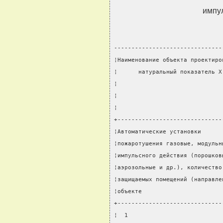
импу
-------------------------------
¦Наименование объекта проектиро
¦      натуральный показатель X
¦                              
¦                              
¦                              
+------------------------------
¦Автоматические установки      
¦пожаротушения газовые, модульн
¦импульсного действия (порошков
¦аэрозольные и др.), количество
¦защищаемых помещений (направле
¦объекте                       
+------------------------------
¦  1                           