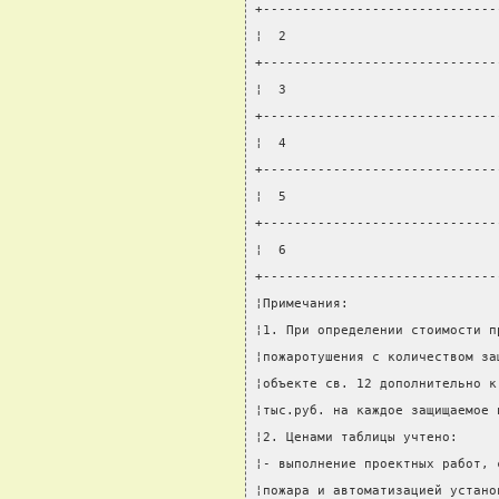
+------------------------------
¦  2                           
+------------------------------
¦  3                           
+------------------------------
¦  4                           
+------------------------------
¦  5                           
+------------------------------
¦  6                           
+------------------------------
¦Примечания:                   
¦1. При определении стоимости п
¦пожаротушения с количеством за
¦объекте св. 12 дополнительно к
¦тыс.руб. на каждое защищаемое 
¦2. Ценами таблицы учтено:     
¦- выполнение проектных работ, 
¦пожара и автоматизацией устано