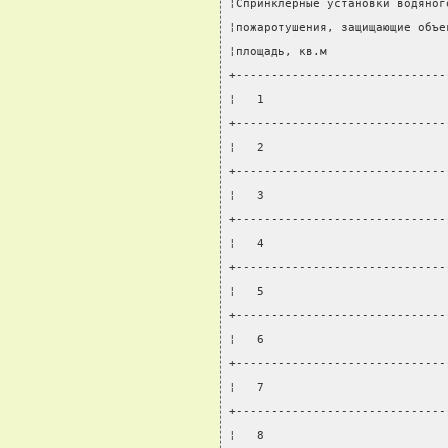
¦Спринклерные установки водяног
¦пожаротушения, защищающие объе
¦площадь, кв.м                 
+------------------------------
¦   1                          
+------------------------------
¦   2                          
+------------------------------
¦   3                          
+------------------------------
¦   4                          
+------------------------------
¦   5                          
+------------------------------
¦   6                          
+------------------------------
¦   7                          
+------------------------------
¦   8                          