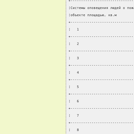
+------------------------------
¦Системы оповещения людей о пож
¦объекте площадью, кв.м        
+------------------------------
¦   1                          
+------------------------------
¦   2                          
+------------------------------
¦   3                          
+------------------------------
¦   4                          
+------------------------------
¦   5                          
+------------------------------
¦   6                          
+------------------------------
¦   7                          
+------------------------------
¦   8                          