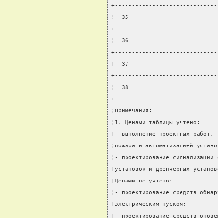
+------------------------------
¦  35                          
+------------------------------
¦  36                          
+------------------------------
¦  37                          
+------------------------------
¦  38                          
+------------------------------
¦Примечания:                   
¦1. Ценами таблицы учтено:     
¦- выполнение проектных работ, 
¦пожара и автоматизацией устано
¦- проектирование сигнализации 
¦установок и дренчерных установ
¦Ценами не учтено:             
¦- проектирование средств обнар
¦электрическим пуском;         
¦- проектирование средств опове