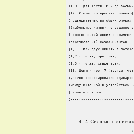
¦1,9 - для шести ТВ и до восьми
¦12. Стоимость проектирования ф
¦подвешиваемых на общих опорах 
¦(кабельные линии), определяетс
¦дорогостоящей линии с применен
¦перечисления) коэффициентов:  
¦1,1 - при двух линиях в потоке
¦1,2 - то же, при трех;        
¦1,3 - то же, свыше трех.      
¦13. Ценами поз. 7 (третье, чет
¦учтено проектирование одинарно
¦между антенной и устройством н
¦линии к антенне.              
¦------------------------------
4.14. Системы противо