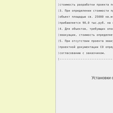
¦стоимость разработки проекта п
¦3. При определении стоимости п
¦объект площадью св. 25000 кв.м
¦прибавляется 90,0 тыс.руб. на 
¦4. Для объектов, требующих опо
¦эвакуации, стоимость определяе
¦5. При отсутствии проекта эвак
¦проектной документации СО опре
¦согласованию с заказчиком.    
¦------------------------------
Установки 