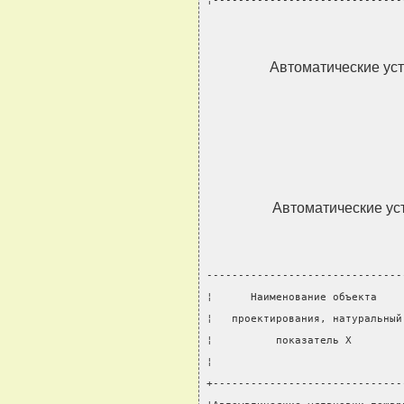
¦------------------------------
Автоматические ус
Автоматические ус
-------------------------------
¦      Наименование объекта    
¦   проектирования, натуральный
¦          показатель X        
¦                              
+------------------------------