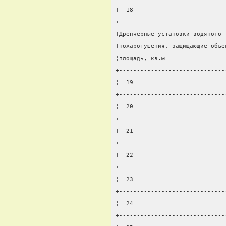
¦  18                          
+------------------------------
¦Дренчерные установки водяного 
¦пожаротушения, защищающие объе
¦площадь, кв.м                 
+------------------------------
¦  19                          
+------------------------------
¦  20                          
+------------------------------
¦  21                          
+------------------------------
¦  22                          
+------------------------------
¦  23                          
+------------------------------
¦  24                          
+------------------------------