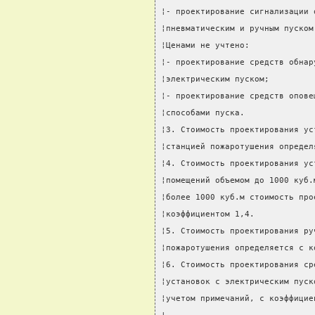
¦- проектирование сигнализации 
¦пневматическим и ручным пуском
¦Ценами не учтено:             
¦- проектирование средств обнар
¦электрическим пуском;         
¦- проектирование средств опове
¦способами пуска.              
¦3. Стоимость проектирования ус
¦станцией пожаротушения определ
¦4. Стоимость проектирования ус
¦помещений объемом до 1000 куб.
¦более 1000 куб.м стоимость про
¦коэффициентом 1,4.            
¦5. Стоимость проектирования ру
¦пожаротушения определяется с к
¦6. Стоимость проектирования ср
¦установок с электрическим пуск
¦учетом примечаний, с коэффицие