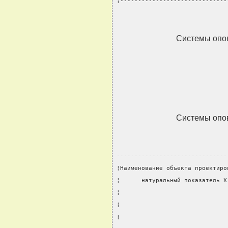
¦------------------------------
Системы опо
Системы опо
-------------------------------
¦Наименование объекта проектиро
¦      натуральный показатель X
¦                              
¦                              
¦                              