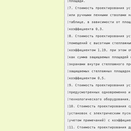
¦площади.                      
¦7. Стоимость проектирования ус
¦или ручными пенными стволами н
¦таблице, в зависимости от площ
¦коэффициента 0,3.             
¦8. Стоимость проектирования ус
¦помещений с высотным стеллажны
¦коэффициентом 1,19, при этом о
¦как сумма защищаемых площадей 
¦экранами внутри стеллажного пр
¦защищаемых стеллажных площадок
¦коэффициентом 0,5.            
¦9. Стоимость проектирования ус
¦предусмотренных одновременно и
¦технологического оборудования,
¦10. Стоимость проектирования с
¦установок с электрическим пуск
¦учетом примечаний) с коэффицие
¦11. Стоимость проектирования д