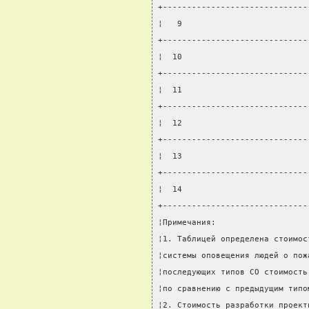
+------------------------------
¦   9                          
+------------------------------
¦  10                          
+------------------------------
¦  11                          
+------------------------------
¦  12                          
+------------------------------
¦  13                          
+------------------------------
¦  14                          
+------------------------------
¦Примечания:                   
¦1. Таблицей определена стоимос
¦системы оповещения людей о пож
¦последующих типов СО стоимость
¦по сравнению с предыдущим типо
¦2. Стоимость разработки проект