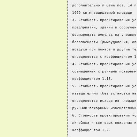
¦дополнительно к цене поз. 14 п
¦1000 кв.м защищаемой площади. 
¦3. Стоимость проектирования ус
¦предприятий, зданий и сооружен
¦формировать импульс на управле
¦безопасности (дымоудаления, оп
¦воздуха при пожаре и другие те
¦определяется с коэффициентом 1
¦4. Стоимость проектирования ус
¦совмещенных с ручными пожарным
¦коэффициентом 1,15.           
¦5. Стоимость проектирования ус
¦извещателями (без установки ав
¦определяется исходя из площади
¦ручными пожарными извещателями
¦6. Стоимость проектирования ус
¦линейных и световых пожарных и
¦коэффициентом 1,2.            