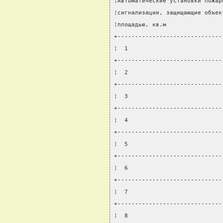
¦Автоматические установки пожар
¦сигнализации, защищающие объек
¦площадью, кв.м                
+------------------------------
¦  1                           
+------------------------------
¦  2                           
+------------------------------
¦  3                           
+------------------------------
¦  4                           
+------------------------------
¦  5                           
+------------------------------
¦  6                           
+------------------------------
¦  7                           
+------------------------------
¦  8                           