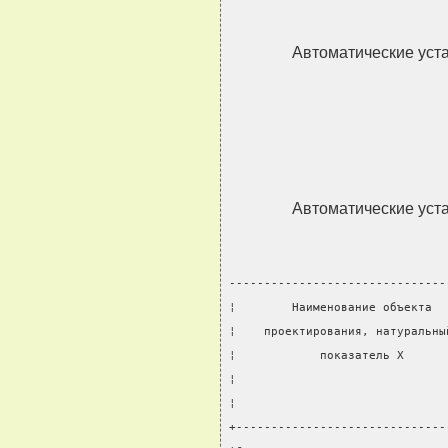
Автоматические уст
Автоматические уст
-------------------------------
¦        Наименование объекта  
¦    проектирования, натуральны
¦            показатель X      
¦                              
¦                              
+------------------------------