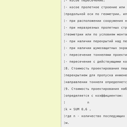
¦- косое пересечение;           
¦- косое пролетное строение или 
¦продольной оси по геометрии, ил
¦- при расположении сооружения н
¦- при неразрезных пролетных стр
¦геометрии или по условиям монта
¦- при наличии перекрытий над пе
¦- при наличии шумозащитных экра
¦- пересечение тоннелями проекти
¦- пересечение с действующими ко
¦8. Стоимость проектирования пеш
¦перекрытием для пропуска инжене
¦направлении тоннеля определяетс
¦9. Стоимость проектирования наб
¦определяется с коэффициентом:  
¦           n                   
¦k = SUM 0,6 ,                  
¦где n - количество последующих 
¦м.                             