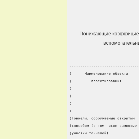
Понижающие коэффициен
вспомогательн
--------------------------------
¦      Наименование объекта     
¦         проектирования        
¦                               
¦                               
¦                               
+-------------------------------
¦Тоннели, сооружаемые открытым  
¦способом (в том числе рамповые 
¦участки тоннелей)              