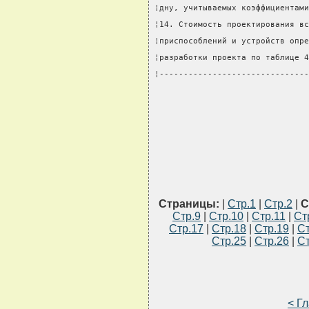
¦дну, учитываемых коэффициентами
¦14. Стоимость проектирования вс
¦приспособлений и устройств опре
¦разработки проекта по таблице 4
¦-------------------------------
Страницы:
|
Стр.1
|
Стр.2
|
С
Стр.9
|
Стр.10
|
Стр.11
|
Ст
Стр.17
|
Стр.18
|
Стр.19
|
Ст
Стр.25
|
Стр.26
|
Ст
< Г