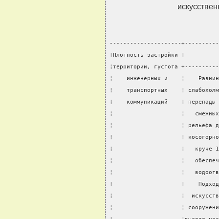
искусствен
---------------------+----------
¦Плотность застройки ¦          
¦территории, густота +----------
¦    инженерных и    ¦    Равнин
¦    транспортных    ¦ слабохолм
¦    коммуникаций    ¦ перепады 
¦                    ¦   смежных
¦                    ¦ рельефа д
¦                    ¦ косогорно
¦                    ¦   круче 1
¦                    ¦   обеспеч
¦                    ¦   водоотв
¦                    ¦    Подход
¦                    ¦  искусств
¦                    ¦ сооружени