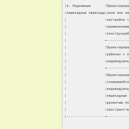
¦3. Подземные       ¦Проектирова
¦пешеходные переходы¦зоне или на
¦                   ¦застройки т
¦                   ¦применением
¦                   ¦конструкций
¦                   +-----------
¦                   ¦Проектирова
¦                   ¦районах с п
¦                   ¦индивидуаль
¦                   +-----------
¦                   ¦Проектирова
¦                   ¦сложившейся
¦                   ¦индивидуаль
¦                   ¦пешеходные 
¦                   ¦развитым по
¦                   ¦пространств
¦-------------------+-----------