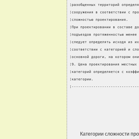
¦разобщенных территорий определя
¦сооружения в соответствии с про
¦сложностью проектирования.     
¦При проектировании в составе до
¦подъездов протяженностью менее 
¦следует определять исходя из их
¦соответствии с категорией и сло
¦основной дороги, на котором они
¦9. Цена проектирования местных 
¦категорий определяется с коэффи
¦категории.                     
¦-------------------------------
Категории сложности пр