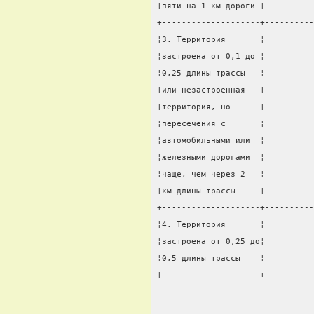
¦пяти на 1 км дороги ¦          
+--------------------+----------
¦3. Территория       ¦          
¦застроена от 0,1 до ¦          
¦0,25 длины трассы   ¦          
¦или незастроенная   ¦          
¦территория, но      ¦          
¦пересечения с       ¦          
¦автомобильными или  ¦          
¦железными дорогами  ¦          
¦чаще, чем через 2   ¦          
¦км длины трассы     ¦          
+--------------------+----------
¦4. Территория       ¦          
¦застроена от 0,25 до¦          
¦0,5 длины трассы    ¦          
¦--------------------+----------