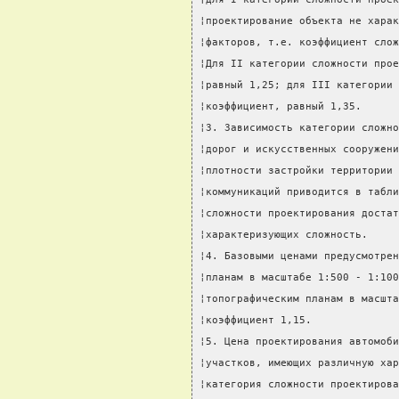
¦проектирование объекта не харак
¦факторов, т.е. коэффициент слож
¦Для II категории сложности прое
¦равный 1,25; для III категории 
¦коэффициент, равный 1,35.      
¦3. Зависимость категории сложно
¦дорог и искусственных сооружени
¦плотности застройки территории 
¦коммуникаций приводится в табли
¦сложности проектирования достат
¦характеризующих сложность.     
¦4. Базовыми ценами предусмотрен
¦планам в масштабе 1:500 - 1:100
¦топографическим планам в масшта
¦коэффициент 1,15.              
¦5. Цена проектирования автомоби
¦участков, имеющих различную хар
¦категория сложности проектирова