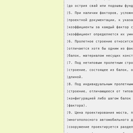
¦до острия свай или подошвы фунд
¦5. При наличии факторов, усложн
¦проектной документации, к указа
¦коэффициенты за каждый фактор с
¦коэффициент определяется их умн
¦6. Пролетное строение относится
¦отличается хотя бы одним из фак
¦балок, материалом несущих конст
¦7. Под нетиповым пролетным стро
¦строение, состоящее из балок, о
¦длиной.                        
¦8. Под индивидуальным пролетным
¦строение, отличающееся от типов
¦конфигурацией либо шагом балок 
¦фактора).                      
¦9. Цена проектирования моста, п
¦многополосного автомобильного д
¦сооружение проектируется раздел