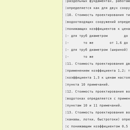
¦раздельных фундаментах, работаю
¦определяется как для двух соору
¦10. Стоимость проектирования ти
¦водоотводящих сооружений опреде
¦понижающих коэффициентов к цена
¦- для труб диаметром        до 
¦-       то же        от 1,6 до 
¦- для труб диаметром (шириной) 
¦-       то же                  
¦11. Стоимость проектирования дв
¦применением коэффициента 1,2; т
¦коэффициента 1,3 к ценам настоя
¦пункта 10 примечаний.          
¦12. Стоимость проектирования во
¦водотоках определяется с примен
¦пунктам 10 и 11 примечаний.    
¦13. Стоимость проектирования во
¦канавы, лотки, быстротоки) опре
¦с понижающим коэффициентом 0,5 