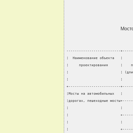
Мост
--------------------------+-----
¦  Наименование объекта   ¦     
¦     проектирования      ¦    п
¦                         ¦ (дли
¦                         ¦     
+-------------------------+-----
¦Мосты на автомобильных   ¦     
¦дорогах, пешеходные мосты+-----
¦                         ¦     
¦                         +-----
¦                         ¦     
¦                         +-----