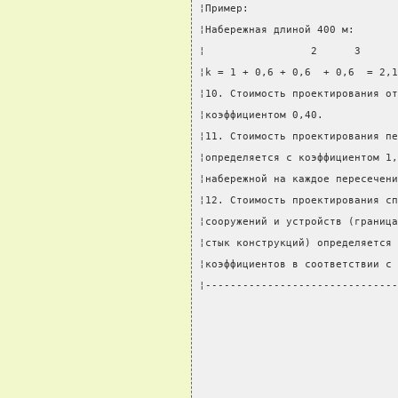
¦Пример:                        
¦Набережная длиной 400 м:       
¦                 2      3      
¦k = 1 + 0,6 + 0,6  + 0,6  = 2,1
¦10. Стоимость проектирования от
¦коэффициентом 0,40.            
¦11. Стоимость проектирования пе
¦определяется с коэффициентом 1,
¦набережной на каждое пересечени
¦12. Стоимость проектирования сп
¦сооружений и устройств (граница
¦стык конструкций) определяется 
¦коэффициентов в соответствии с 
¦-------------------------------