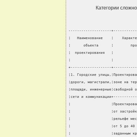
Категории сложно
--------------------+-----------
¦   Наименование    ¦    Характе
¦      объекта      ¦        про
¦  проектирования   ¦           
¦                   ¦           
+-------------------+-----------
¦1. Городские улицы,¦Проектирова
¦дороги, магистрали,¦зоне на тер
¦площади, инженерные¦свободной о
¦сети и коммуникации+-----------
¦                   ¦Проектирова
¦                   ¦от застройк
¦                   ¦рельефе мес
¦                   ¦от 5 до 40 
¦                   ¦заданным кр