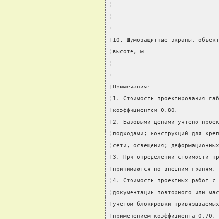
¦                               
¦                               
+-------------------------------
¦10. Шумозащитные экраны, объект
¦высоте, м                      
¦                               
+-------------------------------
¦Примечания:                    
¦1. Стоимость проектирования габ
¦коэффициентом 0,80.            
¦2. Базовыми ценами учтено проек
¦подходами; конструкций для креп
¦сети, освещения; деформационных
¦3. При определении стоимости пр
¦принимаются по внешним граням. 
¦4. Стоимость проектных работ с 
¦документации повторного или мас
¦учетом блокировки привязываемых
¦применением коэффициента 0,70. 