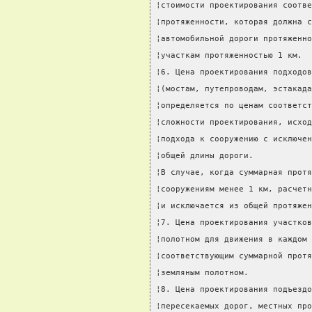
¦стоимости проектирования соотве
¦протяженности, которая должна с
¦автомобильной дороги протяженно
¦участкам протяженностью 1 км.  
¦6. Цена проектирования подходов
¦(мостам, путепроводам, эстакада
¦определяется по ценам соответст
¦сложности проектирования, исход
¦подхода к сооружению с исключен
¦общей длины дороги.            
¦В случае, когда суммарная протя
¦сооружениям менее 1 км, расчетн
¦и исключается из общей протяжен
¦7. Цена проектирования участков
¦полотном для движения в каждом 
¦соответствующим суммарной протя
¦земляным полотном.             
¦8. Цена проектирования подъездо
¦пересекаемых дорог, местных про