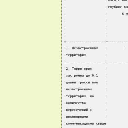
¦                    ¦высоте нас
¦                    ¦глубине вы
¦                    ¦       6 м
¦                    ¦          
¦                    ¦          
¦                    ¦          
+--------------------+----------
¦1. Незастроенная    ¦        1 
¦территория          ¦          
+--------------------+----------
¦2. Территория       ¦          
¦застроена до 0,1    ¦          
¦длины трассы или    ¦          
¦незастроенная       ¦          
¦территория, но      ¦          
¦количество          ¦          
¦пересечений с       ¦          
¦инженерными         ¦          
¦коммуникациями свыше¦          