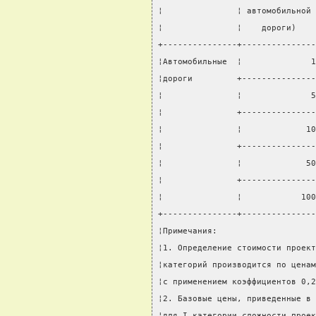
¦               ¦ автомобильной 
¦               ¦    дороги)    
+---------------+---------------
¦Автомобильные  ¦              1
¦дороги         +---------------
¦               ¦              5
¦               +---------------
¦               ¦             10
¦               +---------------
¦               ¦             50
¦               +---------------
¦               ¦            100
+---------------+---------------
¦Примечания:                    
¦1. Определение стоимости проект
¦категорий производится по ценам
¦с применением коэффициентов 0,2
¦2. Базовые цены, приведенные в 
¦для I категории сложности проек