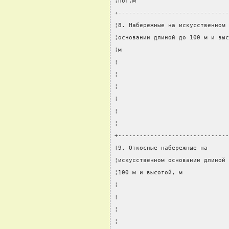
¦пог.м                          
+-------------------------------
¦8. Набережные на искусственном 
¦основании длиной до 100 м и выс
¦м                              
¦                               
¦                               
¦                               
¦                               
¦                               
¦                               
+-------------------------------
¦9. Откосные набережные на      
¦искусственном основании длиной 
¦100 м и высотой, м             
¦                               
¦                               
¦                               
¦                               