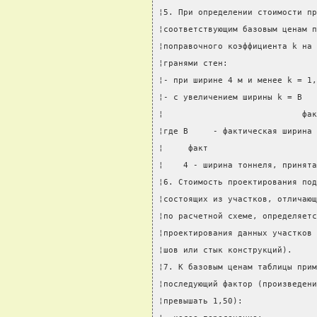
¦5. При определении стоимости пр
¦соответствующим базовым ценам п
¦поправочного коэффициента k на 
¦гранями стен:                  
¦- при ширине 4 м и менее k = 1,
¦- с увеличением ширины k = В   
¦                            фак
¦где В     - фактическая ширина 
¦     факт                      
¦    4 - ширина тоннеля, принята
¦6. Стоимость проектирования под
¦состоящих из участков, отличающ
¦по расчетной схеме, определяетс
¦проектирования данных участков 
¦шов или стык конструкций).     
¦7. К базовым ценам таблицы прим
¦последующий фактор (произведени
¦превышать 1,50):               