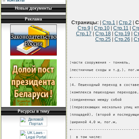
Контакты
Новые документы
Реклама
Страницы:
|
Стр.1
|
Стр.2
|
С
Стр.9
|
Стр.10
|
Стр.11
|
Ст
Стр.17
|
Стр.18
|
Стр.19
|
Ст
Стр.25
|
Стр.26
|
Ст
¦части сооружения - тоннель,    
¦лестничные сходы и т.д.), пог.м
+-------------------------------
¦4. Пешеходный переход в составе
¦комплекса пешеходных переходов,
¦соединенных между собой        
¦(пересекающих несколько улиц ил
Ресурсы в тему
¦площадей), (второй и последующи
¦шириной 4,0 м, пог.м,          
+-------------------------------
¦  в том числе:                 