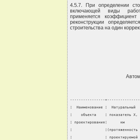
4.5.7. При определении сто
включающей виды рабо
применяется коэффициент
реконструкции определяет
строительства на один корр
Автом
----------------+---------------
¦  Наименование ¦  Натуральный  
¦    объекта    ¦ показатель X, 
¦ проектирования¦      км       
¦               ¦(протяженность 
¦               ¦ проектируемой 