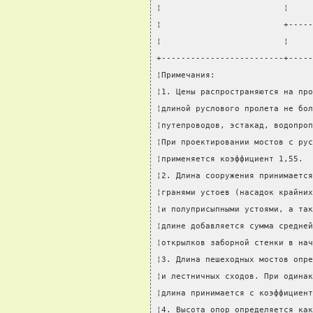
¦                         ¦     
¦                         +-----
¦                         ¦     
+-------------------------+-----
¦Примечания:                    
¦1. Цены распространяются на про
¦длиной руслового пролета не бол
¦путепроводов, эстакад, водопроп
¦При проектировании мостов с рус
¦применяется коэффициент 1,55.  
¦2. Длина сооружения принимается
¦гранями устоев (насадок крайних
¦и полуприсыпными устоями, а так
¦длине добавляется сумма средней
¦открылков заборной стенки в нач
¦3. Длина пешеходных мостов опре
¦и лестничных сходов. При одинак
¦длина принимается с коэффициент
¦4. Высота опор определяется как