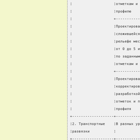
¦                   ¦отметкам и 
¦                   ¦профилю    
¦                   +-----------
¦                   ¦Проектирова
¦                   ¦сложившейся
¦                   ¦рельефе мес
¦                   ¦от 0 до 5 и
¦                   ¦по заданным
¦                   ¦отметкам и 
¦                   +-----------
¦                   ¦Проектирова
¦                   ¦корректиров
¦                   ¦разработкой
¦                   ¦отметок и п
¦                   ¦профиля    
+-------------------+-----------
¦2. Транспортные    ¦В разных ур
¦развязки           ¦           
+-------------------+-----------