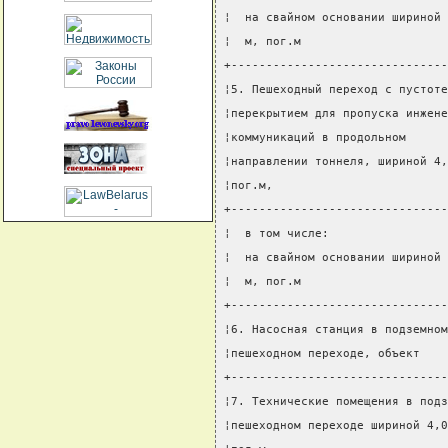
¦  на свайном основании шириной 
¦  м, пог.м                     
+-------------------------------
¦5. Пешеходный переход с пустоте
¦перекрытием для пропуска инжене
¦коммуникаций в продольном      
¦направлении тоннеля, шириной 4,
¦пог.м,                         
+-------------------------------
¦  в том числе:                 
¦  на свайном основании шириной 
¦  м, пог.м                     
+-------------------------------
¦6. Насосная станция в подземном
¦пешеходном переходе, объект    
+-------------------------------
¦7. Технические помещения в подз
¦пешеходном переходе шириной 4,0