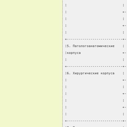
¦                            ¦ 
¦                            +-
¦                            ¦ 
¦                            +-
¦                            ¦ 
+----------------------------+-
¦5. Патологоанатомические    ¦ 
¦корпуса                     +-
¦                            ¦ 
+----------------------------+-
¦6. Хирургические корпуса    ¦ 
¦                            +-
¦                            ¦ 
¦                            +-
¦                            ¦ 
¦                            +-
¦                            ¦ 
+----------------------------+-