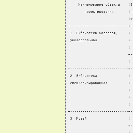
¦    Наименование объекта    ¦З
¦       проектирования       ¦ 
¦                            ¦о
+----------------------------+-
¦1. Библиотека массовая,     ¦ 
¦универсальная               +-
¦                            ¦ 
¦                            +-
¦                            ¦ 
+----------------------------+-
¦2. Библиотека               ¦ 
¦специализированная          +-
¦                            ¦ 
¦                            +-
¦                            ¦ 
+----------------------------+-
¦3. Музей                    ¦ 
¦                            +-
¦                            ¦ 