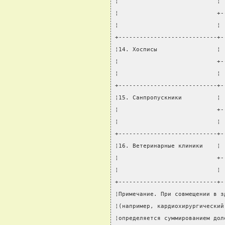
¦                            ¦ 
¦                            +-
¦                            ¦ 
+----------------------------+-
¦14. Хосписы                 ¦ 
¦                            +-
¦                            ¦ 
+----------------------------+-
¦15. Санпропускники          ¦ 
¦                            +-
¦                            ¦ 
+----------------------------+-
¦16. Ветеринарные клиники    ¦ 
¦                            +-
¦                            ¦ 
+----------------------------+-
¦Примечание. При совмещении в з
¦(например, кардиохирургический
¦определяется суммированием дол