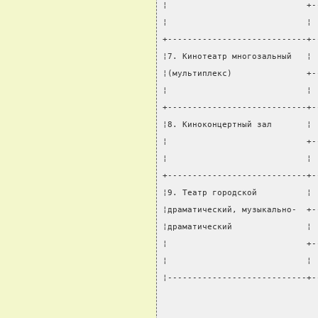
¦                            +-
¦                            ¦ 
+----------------------------+-
¦7. Кинотеатр многозальный   ¦ 
¦(мультиплекс)               +-
¦                            ¦ 
+----------------------------+-
¦8. Киноконцертный зал       ¦ 
¦                            +-
¦                            ¦ 
+----------------------------+-
¦9. Театр городской          ¦ 
¦драматический, музыкально-  +-
¦драматический               ¦ 
¦                            +-
¦                            ¦ 
¦----------------------------+-