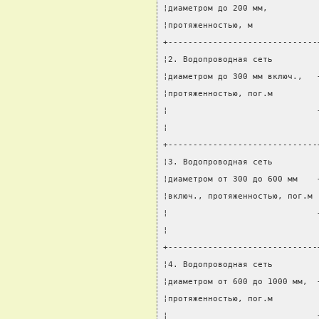
¦диаметром до 200 мм,          
¦протяженностью, м             
+------------------------------
¦2. Водопроводная сеть         
¦диаметром до 300 мм включ.,   
¦протяженностью, пог.м         
¦                              
¦                              
+------------------------------
¦3. Водопроводная сеть         
¦диаметром от 300 до 600 мм    
¦включ., протяженностью, пог.м 
¦                              
¦                              
+------------------------------
¦4. Водопроводная сеть         
¦диаметром от 600 до 1000 мм,  
¦протяженностью, пог.м         
¦                              