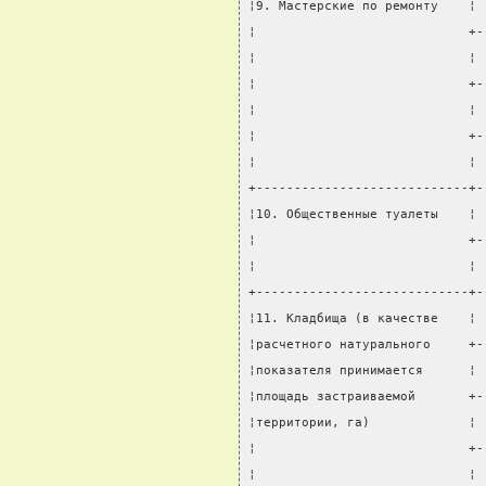
¦9. Мастерские по ремонту    ¦ 
¦                            +-
¦                            ¦ 
¦                            +-
¦                            ¦ 
¦                            +-
¦                            ¦ 
+----------------------------+-
¦10. Общественные туалеты    ¦ 
¦                            +-
¦                            ¦ 
+----------------------------+-
¦11. Кладбища (в качестве    ¦ 
¦расчетного натурального     +-
¦показателя принимается      ¦ 
¦площадь застраиваемой       +-
¦территории, га)             ¦ 
¦                            +-
¦                            ¦ 