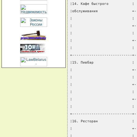
¦14. Кафе быстрого           ¦ 
¦обслуживания                +-
¦                            ¦ 
¦                            +-
¦                            ¦ 
¦                            +-
¦                            ¦ 
+----------------------------+-
¦15. Пивбар                  ¦ 
¦                            +-
¦                            ¦ 
¦                            +-
¦                            ¦ 
¦                            +-
¦                            ¦ 
+----------------------------+-
¦16. Ресторан                ¦ 
¦                            +-
¦                            ¦ 