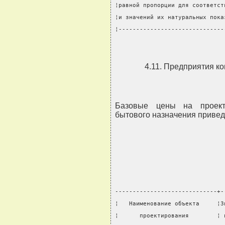
¦равной пропорции для соответст
¦и значений их натуральных пока
¦------------------------------
4.11. Предприятия к
Базовые цены на проект
бытового назначения приведе
-----------------------------+-
¦   Наименование объекта     ¦З
¦      проектирования        ¦ 