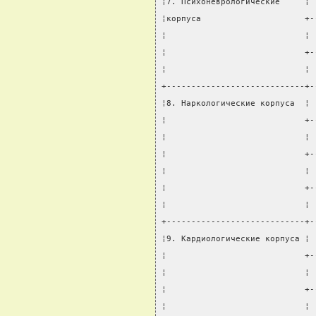
¦7. Психоневрологические     ¦ 
¦корпуса                     +-
¦                            ¦ 
¦                            +-
¦                            ¦ 
+----------------------------+-
¦8. Наркологические корпуса  ¦ 
¦                            +-
¦                            ¦ 
¦                            +-
¦                            ¦ 
¦                            +-
¦                            ¦ 
+----------------------------+-
¦9. Кардиологические корпуса ¦ 
¦                            +-
¦                            ¦ 
¦                            +-
¦                            ¦ 