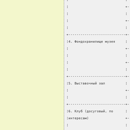
¦                            +-
¦                            ¦ 
¦                            +-
¦                            ¦ 
+----------------------------+-
¦4. Фондохранилище музея     ¦ 
¦                            +-
¦                            ¦ 
¦                            +-
¦                            ¦ 
+----------------------------+-
¦5. Выставочный зал          ¦ 
¦                            +-
¦                            ¦ 
+----------------------------+-
¦6. Клуб (досуговый, по      ¦ 
¦интересам)                  +-
¦                            ¦ 