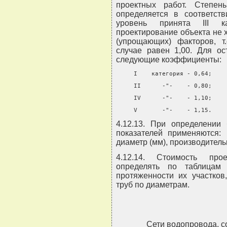
проектных работ. Степен
определяется в соответст
уровень принята III к
проектирование объекта не
(упрощающих) факторов, т
случае равен 1,00. Для ос
следующие коэффициенты:
     I    категория - 0,64;
     II      -"-    - 0,80;
     IV      -"-    - 1,10;
     V       -"-    - 1,15.
4.12.13. При определении
показателей применяются: п
диаметр (мм), производительно
4.12.14. Стоимость про
определять по таблицам
протяженности их участков
труб по диаметрам.
Сети водопровода, 