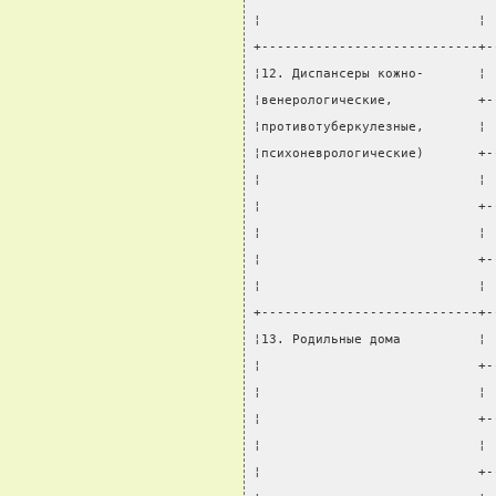
¦                            ¦ 
+----------------------------+-
¦12. Диспансеры кожно-       ¦ 
¦венерологические,           +-
¦противотуберкулезные,       ¦ 
¦психоневрологические)       +-
¦                            ¦ 
¦                            +-
¦                            ¦ 
¦                            +-
¦                            ¦ 
+----------------------------+-
¦13. Родильные дома          ¦ 
¦                            +-
¦                            ¦ 
¦                            +-
¦                            ¦ 
¦                            +-