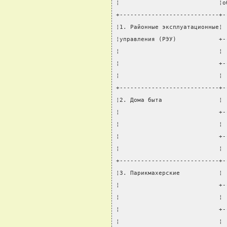
¦                            ¦о
+----------------------------+-
¦1. Районные эксплуатационные¦ 
¦управления (РЭУ)            +-
¦                            ¦ 
¦                            +-
¦                            ¦ 
+----------------------------+-
¦2. Дома быта                ¦ 
¦                            +-
¦                            ¦ 
¦                            +-
¦                            ¦ 
+----------------------------+-
¦3. Парикмахерские           ¦ 
¦                            +-
¦                            ¦ 
¦                            +-
¦                            ¦ 