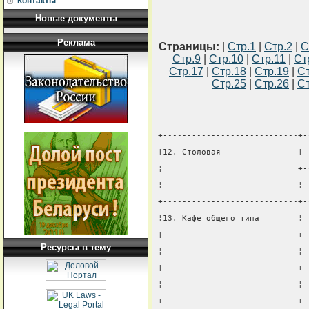
Контакты
Новые документы
Реклама
Страницы:
|
Стр.1
|
Стр.2
|
С
Стр.9
|
Стр.10
|
Стр.11
|
Ст
Стр.17
|
Стр.18
|
Стр.19
|
Ст
Стр.25
|
Стр.26
|
Ст
+----------------------------+-
¦12. Столовая                ¦ 
¦                            +-
¦                            ¦ 
+----------------------------+-
¦13. Кафе общего типа        ¦ 
¦                            +-
Ресурсы в тему
¦                            ¦ 
¦                            +-
¦                            ¦ 
+----------------------------+-