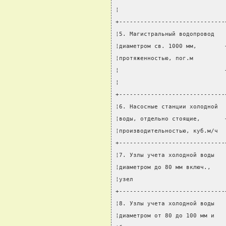
¦                              
+------------------------------
¦5. Магистральный водопровод   
¦диаметром св. 1000 мм,        
¦протяженностью, пог.м         
¦                              
¦                              
+------------------------------
¦6. Насосные станции холодной  
¦воды, отдельно стоящие,       
¦производительностью, куб.м/ч  
+------------------------------
¦7. Узлы учета холодной воды   
¦диаметром до 80 мм включ.,    
¦узел                          
+------------------------------
¦8. Узлы учета холодной воды   
¦диаметром от 80 до 100 мм и   