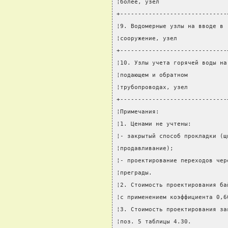
¦более, узел                   
+------------------------------
¦9. Водомерные узлы на вводе в 
¦сооружение, узел              
+------------------------------
¦10. Узлы учета горячей воды на
¦подающем и обратном           
¦трубопроводах, узел           
+------------------------------
¦Примечания:                   
¦1. Ценами не учтены:          
¦- закрытый способ прокладки (щ
¦продавливание);               
¦- проектирование переходов чер
¦преграды.                     
¦2. Стоимость проектирования ба
¦с применением коэффициента 0,6
¦3. Стоимость проектирования за
¦поз. 5 таблицы 4.30.          