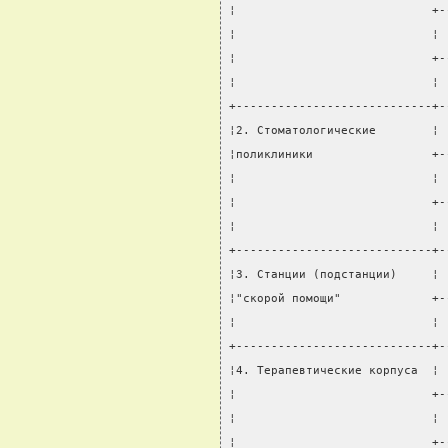
¦                            +-
¦                            ¦ 
¦                            +-
¦                            ¦ 
+----------------------------+-
¦2. Стоматологические        ¦ 
¦поликлиники                 +-
¦                            ¦ 
¦                            +-
¦                            ¦ 
+----------------------------+-
¦3. Станции (подстанции)     ¦ 
¦"скорой помощи"             +-
¦                            ¦ 
+----------------------------+-
¦4. Терапевтические корпуса  ¦ 
¦                            +-
¦                            ¦ 
¦                            +-