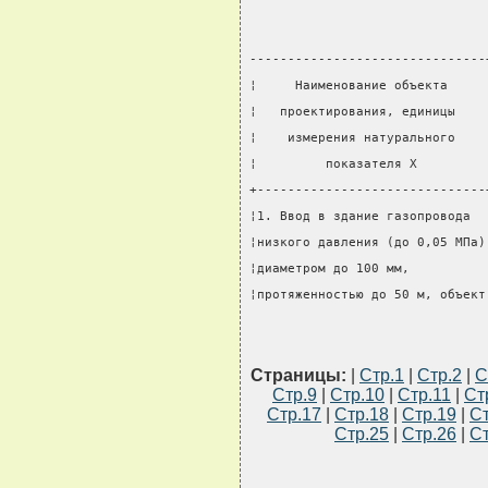
-------------------------------
¦     Наименование объекта     
¦   проектирования, единицы    
¦    измерения натурального    
¦         показателя X         
+------------------------------
¦1. Ввод в здание газопровода  
¦низкого давления (до 0,05 МПа)
¦диаметром до 100 мм,          
¦протяженностью до 50 м, объект
Страницы:
|
Стр.1
|
Стр.2
|
С
Стр.9
|
Стр.10
|
Стр.11
|
Ст
Стр.17
|
Стр.18
|
Стр.19
|
Ст
Стр.25
|
Стр.26
|
Ст