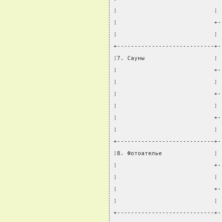
¦                            ¦ 
¦                            +-
¦                            ¦ 
+----------------------------+-
¦7. Сауны                    ¦ 
¦                            +-
¦                            ¦ 
¦                            +-
¦                            ¦ 
¦                            +-
¦                            ¦ 
+----------------------------+-
¦8. Фотоателье               ¦ 
¦                            +-
¦                            ¦ 
¦                            +-
¦                            ¦ 
+----------------------------+-