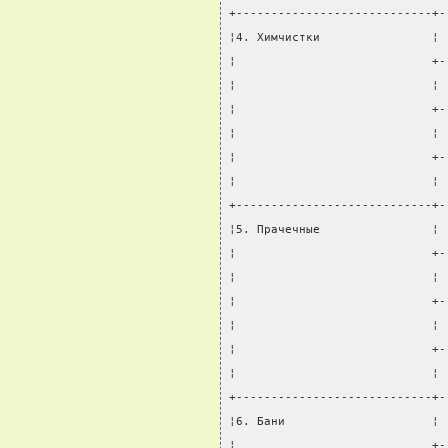
+----------------------------+-
¦4. Химчистки                ¦ 
¦                            +-
¦                            ¦ 
¦                            +-
¦                            ¦ 
¦                            +-
¦                            ¦ 
+----------------------------+-
¦5. Прачечные                ¦ 
¦                            +-
¦                            ¦ 
¦                            +-
¦                            ¦ 
¦                            +-
¦                            ¦ 
+----------------------------+-
¦6. Бани                     ¦ 
¦                            +-