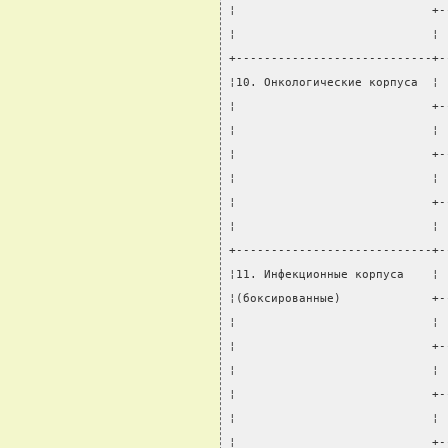
¦                            +-
¦                            ¦ 
+----------------------------+-
¦10. Онкологические корпуса  ¦ 
¦                            +-
¦                            ¦ 
¦                            +-
¦                            ¦ 
¦                            +-
¦                            ¦ 
+----------------------------+-
¦11. Инфекционные корпуса    ¦ 
¦(боксированные)             +-
¦                            ¦ 
¦                            +-
¦                            ¦ 
¦                            +-
¦                            ¦ 
¦                            +-