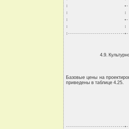
¦                            +-
¦                            ¦ 
¦                            +-
¦                            ¦ 
¦----------------------------+-
4.9. Культур
Базовые цены на проектиро
приведены в таблице 4.25.
-----------------------------+-