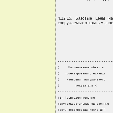
4.12.15. Базовые цены на
сооружаемых открытым спосо
-------------------------------
¦     Наименование объекта     
¦   проектирования, единицы    
¦    измерения натурального    
¦         показателя X         
+------------------------------
¦1. Распределительные          
¦внутриквартальные однозонные  
¦сети водопровода после ЦТП    