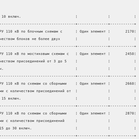
 10 включ.                         ¦              ¦           ¦
-----------------------------------+--------------+-----------+
РУ 110 кВ по блочным схемам с      ¦ Один элемент ¦       2170¦
чеством блоков не более двух       ¦              ¦           ¦
-----------------------------------+--------------+-----------+
РУ 110 кВ по мостиковым схемам с   ¦ Один элемент ¦       2450¦
чеством присоединений от 3 до 5    ¦              ¦           ¦
ч.                                 ¦              ¦           ¦
-----------------------------------+--------------+-----------+
РУ 110 кВ по схемам со сборными    ¦ Один элемент ¦       2660¦
ми с количеством присоединений от  ¦              ¦           ¦
 15 включ.                         ¦              ¦           ¦
-----------------------------------+--------------+-----------+
РУ 110 кВ по схемам со сборными    ¦ Один элемент ¦       2870¦
ми с количеством присоединений     ¦              ¦           ¦
15 до 30 включ.                    ¦              ¦           ¦
-----------------------------------+--------------+-----------+