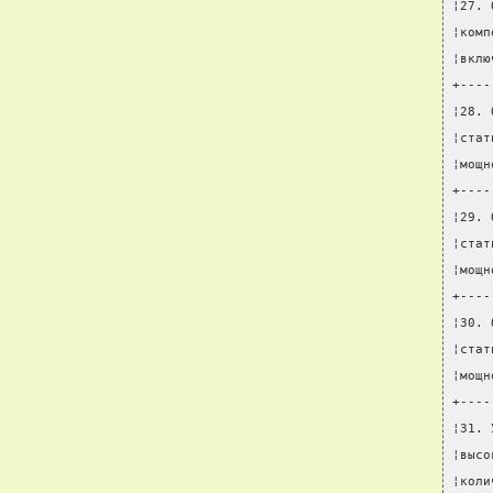
¦27. 
¦комп
¦вклю
+----
¦28. 
¦стат
¦мощн
+----
¦29. 
¦стат
¦мощн
+----
¦30. 
¦стат
¦мощн
+----
¦31. 
¦высо
¦коли