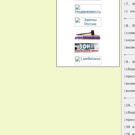
¦7. О
¦с ко
+----
¦8. О
¦схем
¦коли
¦вклю
+----
¦9. О
¦сбор
¦прис
¦вклю
¦вклю
+----
¦10. 
¦сбор
¦прис
¦30 в
¦20 в