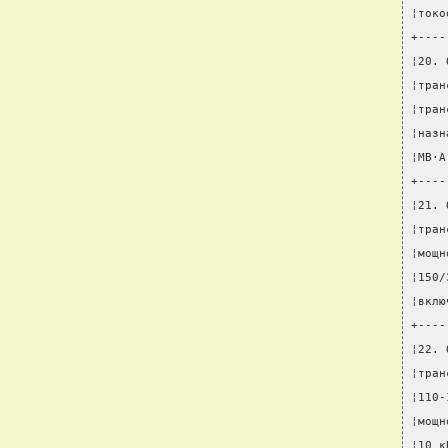
¦токо
+----
¦20. 
¦тран
¦тран
¦назн
¦МВ·А
+----
¦21. 
¦тран
¦мощн
¦150/
¦вклю
+----
¦22. 
¦тран
¦110-
¦мощн
¦10 к