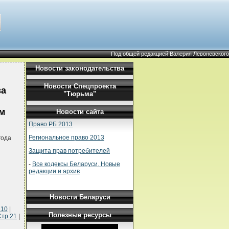
Под общей редакцией Валерия Левоневского
Новости законодательства
Новости Спецпроекта
ва
"Тюрьма"
м
Новости сайта
Право РБ 2013
Региональное право 2013
года
Защита прав потребителей
-
Все кодексы Беларуси. Новые
редакции и архив
Новости Беларуси
.10
|
Полезные ресурсы
Стр.21
|