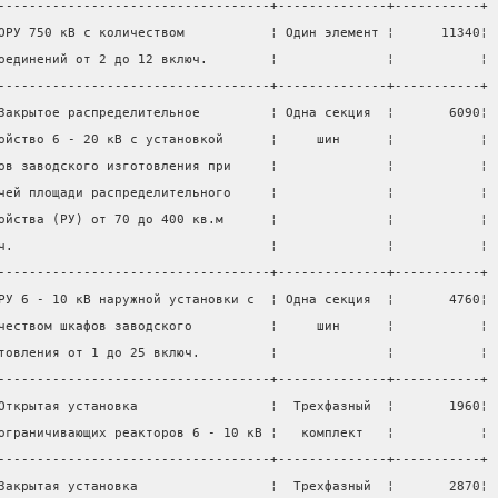
-----------------------------------+--------------+-----------+
ОРУ 750 кВ с количеством           ¦ Один элемент ¦      11340¦
оединений от 2 до 12 включ.        ¦              ¦           ¦
-----------------------------------+--------------+-----------+
Закрытое распределительное         ¦ Одна секция  ¦       6090¦
ойство 6 - 20 кВ с установкой      ¦     шин      ¦           ¦
ов заводского изготовления при     ¦              ¦           ¦
чей площади распределительного     ¦              ¦           ¦
ойства (РУ) от 70 до 400 кв.м      ¦              ¦           ¦
ч.                                 ¦              ¦           ¦
-----------------------------------+--------------+-----------+
РУ 6 - 10 кВ наружной установки с  ¦ Одна секция  ¦       4760¦
чеством шкафов заводского          ¦     шин      ¦           ¦
товления от 1 до 25 включ.         ¦              ¦           ¦
-----------------------------------+--------------+-----------+
Открытая установка                 ¦  Трехфазный  ¦       1960¦
ограничивающих реакторов 6 - 10 кВ ¦   комплект   ¦           ¦
-----------------------------------+--------------+-----------+
Закрытая установка                 ¦  Трехфазный  ¦       2870¦