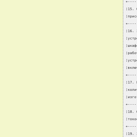
+----
¦15. 
¦прис
+----
¦16. 
¦устр
¦шкаф
¦рабо
¦устр
¦вклю
+----
¦17. 
¦коли
¦изго
+----
¦18. 
¦токо
+----
¦19. 