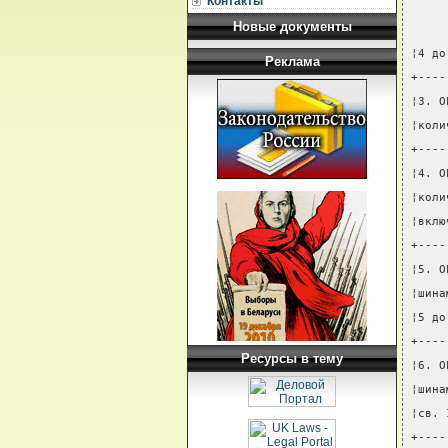
Контакты
Новые документы
¦4 до
Реклама
+----
¦3. О
¦коли
+----
¦4. О
¦коли
¦вклю
+----
¦5. О
¦шина
¦5 до
+----
Ресурсы в тему
¦6. О
¦шина
¦св. 
+----