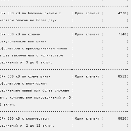
-----------------------------------+--------------+-----------+
ОРУ 330 кВ по блочным схемам с     ¦ Один элемент ¦       4270¦
чеством блоков не более двух       ¦              ¦           ¦
-----------------------------------+--------------+-----------+
ОРУ 330 кВ по схемам               ¦ Один элемент ¦       7140¦
рехугольников или шины-            ¦              ¦           ¦
сформаторы с присоединением линий  ¦              ¦           ¦
з два выключателя с количеством    ¦              ¦           ¦
оединений от 3 до 8 включ.         ¦              ¦           ¦
-----------------------------------+--------------+-----------+
ОРУ 330 кВ по схеме шины-          ¦ Один элемент ¦       8512¦
сформаторы с полуторным            ¦              ¦           ¦
оединением линий или более сложным ¦              ¦           ¦
ам с количеством присоединений от 5¦              ¦           ¦
5 включ.                           ¦              ¦           ¦
-----------------------------------+--------------+-----------+
ОРУ 500 кВ с количеством           ¦ Один элемент ¦       8820¦
оединений от 2 до 12 включ.        ¦              ¦           ¦