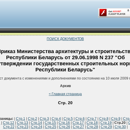
ПОИСК ДОКУМЕНТОВ
риказ Министерства архитектуры и строительст
Республики Беларусь от 29.06.1998 N 237 "Об
утверждении государственных строительных нор
Республики Беларусь"
ст документа с изменениями и дополнениями по состоянию на 10 июля 2009 
Архив
< Главная страница
Стр. 20
раницы:
|
Стр.1
|
Стр.2
|
Стр.3
|
Стр.4
|
Стр.5
|
Стр.6
|
Стр.7
|
Стр.8
|
Стр.9
|
Стр
1
|
Стр.12
|
Стр.13
|
Стр.14
|
Стр.15
|
Стр.16
|
Стр.17
|
Стр.18
|
Стр.19
|
Стр.20
|
Стр.22
|
Стр.23
|
Стр.24
|
Стр.25
|
Стр.26
|
Стр.27
|
Стр.28
|
Стр.29
|
Стр.30
|