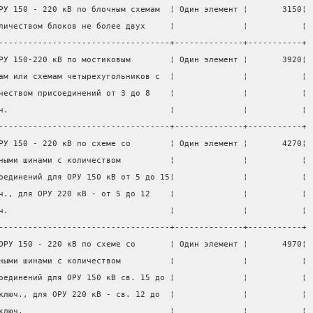
РУ 150 - 220 кВ по блочным схемам  ¦ Один элемент ¦       3150¦
личеством блоков не более двух     ¦              ¦           ¦
-----------------------------------+--------------+-----------+
РУ 150-220 кВ по мостиковым        ¦ Один элемент ¦       3920¦
ам или схемам четырехугольников с  ¦              ¦           ¦
чеством присоединений от 3 до 8    ¦              ¦           ¦
ч.                                 ¦              ¦           ¦
-----------------------------------+--------------+-----------+
РУ 150 - 220 кВ по схеме со        ¦ Один элемент ¦       4270¦
ными шинами с количеством          ¦              ¦           ¦
оединений для ОРУ 150 кВ от 5 до 15¦              ¦           ¦
ч., для ОРУ 220 кВ - от 5 до 12    ¦              ¦           ¦
ч.                                 ¦              ¦           ¦
-----------------------------------+--------------+-----------+
ОРУ 150 - 220 кВ по схеме со       ¦ Один элемент ¦       4970¦
ными шинами с количеством          ¦              ¦           ¦
оединений для ОРУ 150 кВ св. 15 до ¦              ¦           ¦
ключ., для ОРУ 220 кВ - св. 12 до  ¦              ¦           ¦
ключ.                              ¦              ¦           ¦