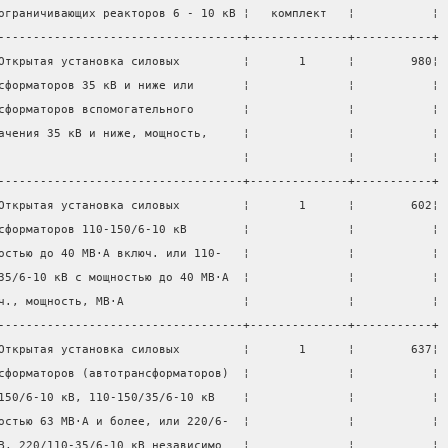
ограничивающих реакторов 6 - 10 кВ ¦   комплект   ¦           ¦
-----------------------------------+--------------+-----------+
Открытая установка силовых         ¦       1      ¦        980¦
сформаторов 35 кВ и ниже или       ¦              ¦           ¦
сформаторов вспомогательного       ¦              ¦           ¦
ачения 35 кВ и ниже, мощность,     ¦              ¦           ¦
                                   ¦              ¦           ¦
-----------------------------------+--------------+-----------+
Открытая установка силовых         ¦       1      ¦        602¦
сформаторов 110-150/6-10 кВ        ¦              ¦           ¦
остью до 40 МВ·А включ. или 110-   ¦              ¦           ¦
35/6-10 кВ с мощностью до 40 МВ·А  ¦              ¦           ¦
ч., мощность, МВ·А                 ¦              ¦           ¦
-----------------------------------+--------------+-----------+
Открытая установка силовых         ¦       1      ¦        637¦
сформаторов (автотрансформаторов)  ¦              ¦           ¦
150/6-10 кВ, 110-150/35/6-10 кВ    ¦              ¦           ¦
остью 63 МВ·А и более, или 220/6-  ¦              ¦           ¦
В, 220/110-35/6-10 кВ независимо   ¦              ¦           ¦