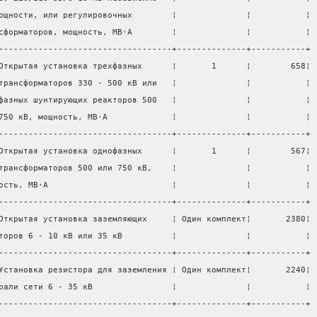
ощности, или регулировочных        ¦              ¦           ¦
сформаторов, мощность, МВ·А        ¦              ¦           ¦
-----------------------------------+--------------+-----------+
Открытая установка трехфазных      ¦       1      ¦        658¦
трансформаторов 330 - 500 кВ или   ¦              ¦           ¦
фазных шунтирующих реакторов 500   ¦              ¦           ¦
750 кВ, мощность, МВ·А             ¦              ¦           ¦
-----------------------------------+--------------+-----------+
Открытая установка однофазных      ¦       1      ¦        567¦
трансформаторов 500 или 750 кВ,    ¦              ¦           ¦
ость, МВ·А                         ¦              ¦           ¦
-----------------------------------+--------------+-----------+
Открытая установка заземляющих     ¦ Один комплект¦       2380¦
торов 6 - 10 кВ или 35 кВ          ¦              ¦           ¦
-----------------------------------+--------------+-----------+
Установка резистора для заземления ¦ Один комплект¦       2240¦
рали сети 6 - 35 кВ                ¦              ¦           ¦
-----------------------------------+--------------+-----------+