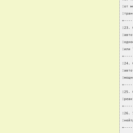
¦от м
¦тран
+----
¦23. 
¦авто
¦одно
¦или 
+----
¦24. 
¦авто
¦мощн
+----
¦25. 
¦реак
+----
¦26. 
¦нейт
+----