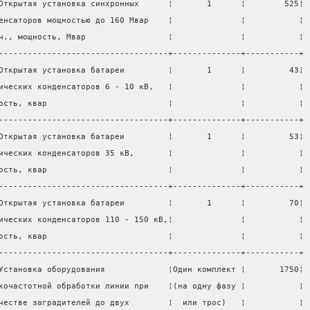
Открытая установка синхронных      ¦       1      ¦        525¦
енсаторов мощностью до 160 Мвар    ¦              ¦           ¦
ч., мощность, Мвар                 ¦              ¦           ¦
-----------------------------------+--------------+-----------+
Открытая установка батареи         ¦       1      ¦         43¦
ических конденсаторов 6 - 10 кВ,   ¦              ¦           ¦
ость, квар                         ¦              ¦           ¦
-----------------------------------+--------------+-----------+
Открытая установка батареи         ¦       1      ¦         53¦
ических конденсаторов 35 кВ,       ¦              ¦           ¦
ость, квар                         ¦              ¦           ¦
-----------------------------------+--------------+-----------+
Открытая установка батареи         ¦       1      ¦         70¦
ических конденсаторов 110 - 150 кВ,¦              ¦           ¦
ость, квар                         ¦              ¦           ¦
-----------------------------------+--------------+-----------+
Установка оборудования             ¦Один комплект ¦       1750¦
кочастотной обработки линии при    ¦(на одну фазу ¦           ¦
честве заградителей до двух        ¦  или трос)   ¦           ¦