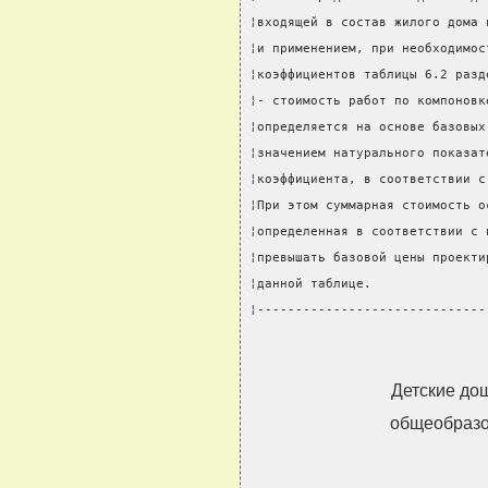
¦входящей в состав жилого дома 
¦и применением, при необходимос
¦коэффициентов таблицы 6.2 разд
¦- стоимость работ по компоновк
¦определяется на основе базовых
¦значением натурального показат
¦коэффициента, в соответствии с
¦При этом суммарная стоимость о
¦определенная в соответствии с 
¦превышать базовой цены проекти
¦данной таблице.               
¦------------------------------
Детские до
общеобразо