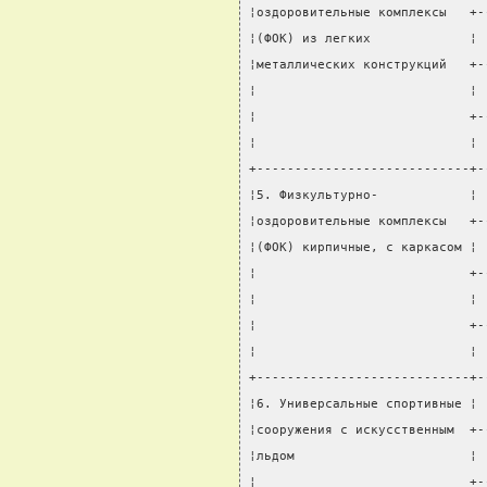
¦оздоровительные комплексы   +-
¦(ФОК) из легких             ¦ 
¦металлических конструкций   +-
¦                            ¦ 
¦                            +-
¦                            ¦ 
+----------------------------+-
¦5. Физкультурно-            ¦ 
¦оздоровительные комплексы   +-
¦(ФОК) кирпичные, с каркасом ¦ 
¦                            +-
¦                            ¦ 
¦                            +-
¦                            ¦ 
+----------------------------+-
¦6. Универсальные спортивные ¦ 
¦сооружения с искусственным  +-
¦льдом                       ¦ 
¦                            +-