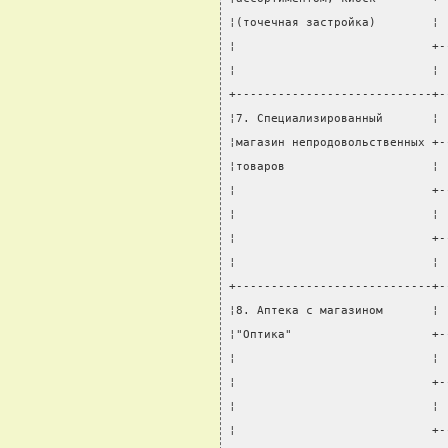
¦(точечная застройка)        ¦ 
¦                            +-
¦                            ¦ 
+----------------------------+-
¦7. Специализированный       ¦ 
¦магазин непродовольственных +-
¦товаров                     ¦ 
¦                            +-
¦                            ¦ 
¦                            +-
¦                            ¦ 
+----------------------------+-
¦8. Аптека с магазином       ¦ 
¦"Оптика"                    +-
¦                            ¦ 
¦                            +-
¦                            ¦ 
¦                            +-