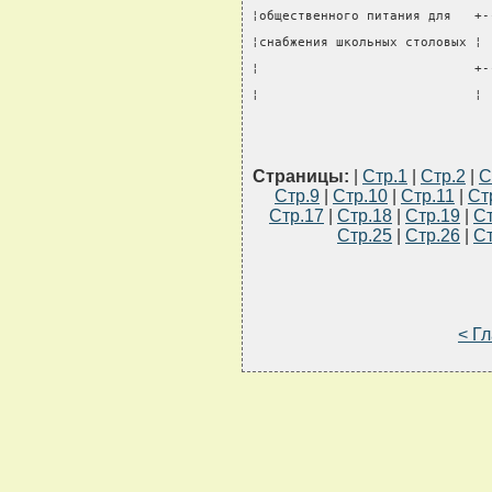
¦общественного питания для   +-
¦снабжения школьных столовых ¦ 
¦                            +-
¦                            ¦ 
Страницы:
|
Стр.1
|
Стр.2
|
С
Стр.9
|
Стр.10
|
Стр.11
|
Ст
Стр.17
|
Стр.18
|
Стр.19
|
Ст
Стр.25
|
Стр.26
|
Ст
< Г