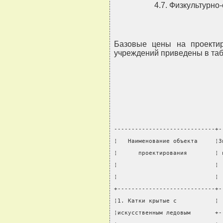
4.7. Физкультурн
Базовые цены на проектир
учреждений приведены в таб
-----------------------------+-
¦   Наименование объекта     ¦З
¦      проектирования        ¦ 
¦                            ¦ 
¦                            ¦ 
+----------------------------+-
¦1. Катки крытые с           ¦ 
¦искусственным ледовым       +-