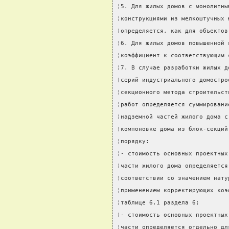
¦5. Для жилых домов с монолитны
¦конструкциями из мелкоштучных 
¦определяется, как для объектов
¦6. Для жилых домов повышенной 
¦коэффициент к соответствующим 
¦7. В случае разработки жилых д
¦серий индустриального домостро
¦секционного метода строительст
¦работ определяется суммировани
¦надземной частей жилого дома с
¦компоновке дома из блок-секций
¦порядку:                      
¦- стоимость основных проектных
¦части жилого дома определяется
¦соответствии со значением нату
¦применением корректирующих коэ
¦таблице 6.1 раздела 6;        
¦- стоимость основных проектных
¦части определяется отдельно дл