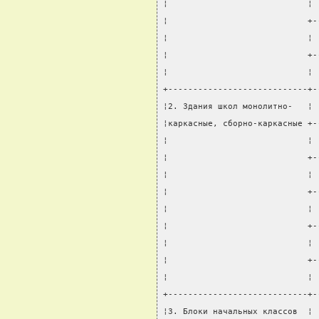
¦                            ¦ 
¦                            +-
¦                            ¦ 
¦                            +-
¦                            ¦ 
+----------------------------+-
¦2. Здания школ монолитно-   ¦ 
¦каркасные, сборно-каркасные +-
¦                            ¦ 
¦                            +-
¦                            ¦ 
¦                            +-
¦                            ¦ 
¦                            +-
¦                            ¦ 
¦                            +-
¦                            ¦ 
+----------------------------+-
¦3. Блоки начальных классов  ¦ 