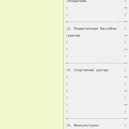
¦покрытием                   ¦ 
¦                            +-
¦                            ¦ 
+----------------------------+-
¦2. Плавательные бассейны    ¦ 
¦крытые                      +-
¦                            ¦ 
¦                            +-
¦                            ¦ 
+----------------------------+-
¦3. Спортивные центры        ¦ 
¦                            +-
¦                            ¦ 
¦                            +-
¦                            ¦ 
¦                            +-
¦                            ¦ 
+----------------------------+-
¦4. Физкультурно-            ¦ 