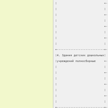
¦                            +-
¦                            ¦ 
¦                            +-
¦                            ¦ 
¦                            +-
¦                            ¦ 
¦                            +-
¦                            ¦ 
+----------------------------+-
¦4. Здания детских дошкольных¦ 
¦учреждений полносборные     +-
¦                            ¦ 
¦                            +-
¦                            ¦ 
¦                            +-
¦                            ¦ 
¦                            +-
¦                            ¦ 
+----------------------------+-