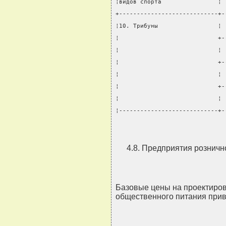
¦видов спорта                ¦ 
+----------------------------+-
¦10. Трибуны                 ¦ 
¦                            +-
¦                            ¦ 
¦                            +-
¦                            ¦ 
¦                            +-
¦                            ¦ 
¦----------------------------+-
4.8. Предприятия розничн
Базовые цены на проектиров
общественного питания прив