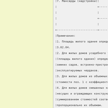
¦7. Мансарды (надстройки)¦     
¦                        +-----
¦                        ¦     
¦                        +-----
¦                        ¦     
+------------------------+-----
¦Примечания:                   
¦1. Площадь жилого здания опред
¦3.02.04.                      
¦2. Для жилых домов усадебного 
¦(площадь жилого здания) опреде
¦зимних садов, встроено-пристро
¦эксплуатируемых чердаков.     
¦3. Для жилых домов из объемных
¦стоимости поз. 1 с коэффициент
¦4. Для жилых домов смешанных к
¦несущих и ограждающих конструк
¦суммированием стоимостей соотв
¦пропорционально их объемам.   