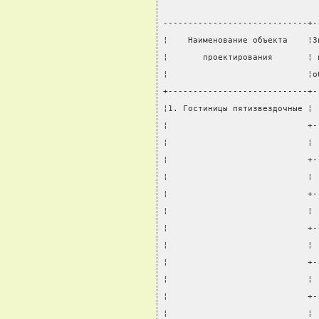
-----------------------------+-
¦    Наименование объекта    ¦З
¦       проектирования       ¦ 
¦                            ¦о
+----------------------------+-
¦1. Гостиницы пятизвездочные ¦ 
¦                            +-
¦                            ¦ 
¦                            +-
¦                            ¦ 
¦                            +-
¦                            ¦ 
¦                            +-
¦                            ¦ 
¦                            +-
¦                            ¦ 
¦                            +-
¦                            ¦ 