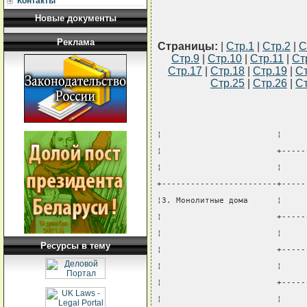
Контакты
Новые документы
Реклама
Страницы:
|
Стр.1
|
Стр.2
|
С
Стр.9
|
Стр.10
|
Стр.11
|
Ст
Стр.17
|
Стр.18
|
Стр.19
|
Ст
Стр.25
|
Стр.26
|
Ст
¦                        ¦     
¦                        +-----
¦                        ¦     
+------------------------+-----
¦3. Монолитные дома      ¦     
¦                        +-----
¦                        ¦     
Ресурсы в тему
¦                        +-----
¦                        ¦     
¦                        +-----
¦                        ¦     