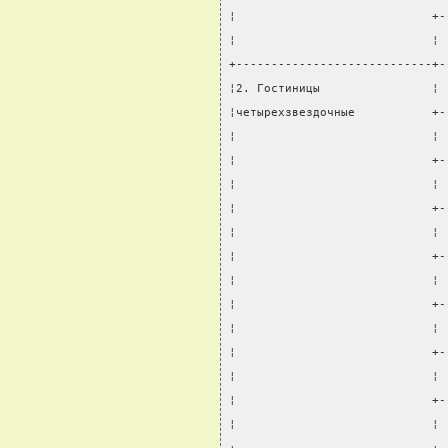
¦                            +-
¦                            ¦ 
+----------------------------+-
¦2. Гостиницы                ¦ 
¦четырехзвездочные           +-
¦                            ¦ 
¦                            +-
¦                            ¦ 
¦                            +-
¦                            ¦ 
¦                            +-
¦                            ¦ 
¦                            +-
¦                            ¦ 
¦                            +-
¦                            ¦ 
¦                            +-
¦                            ¦ 