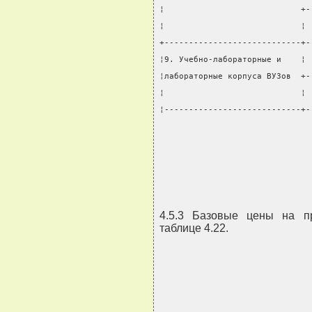
¦                            +-
¦                            ¦ 
+----------------------------+-
¦9. Учебно-лабораторные и    ¦ 
¦лабораторные корпуса ВУЗов  +-
¦                            ¦ 
¦----------------------------+-
4.5.3 Базовые цены на п
таблице 4.22.