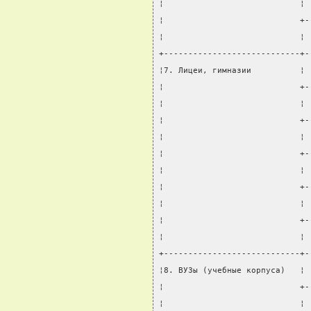
¦                            ¦ 
¦                            +-
¦                            ¦ 
+----------------------------+-
¦7. Лицеи, гимназии          ¦ 
¦                            +-
¦                            ¦ 
¦                            +-
¦                            ¦ 
¦                            +-
¦                            ¦ 
¦                            +-
¦                            ¦ 
¦                            +-
¦                            ¦ 
+----------------------------+-
¦8. ВУЗы (учебные корпуса)   ¦ 
¦                            +-
¦                            ¦ 