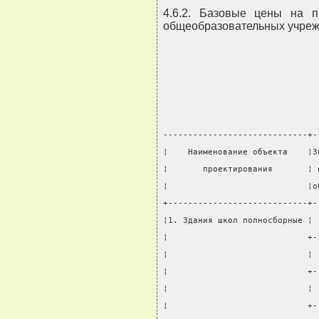
4.6.2. Базовые цены на п
общеобразовательных учрежд
-----------------------------+-
¦    Наименование объекта    ¦З
¦       проектирования       ¦ 
¦                            ¦о
+----------------------------+-
¦1. Здания школ полносборные ¦ 
¦                            +-
¦                            ¦ 
¦                            +-
¦                            ¦ 
¦                            +-