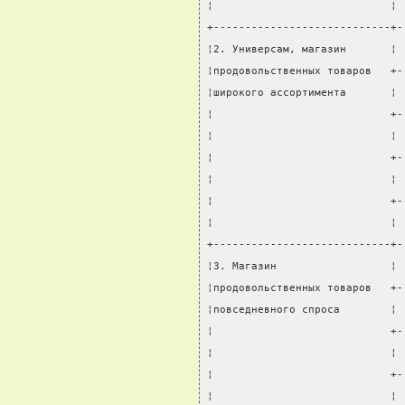
¦                            ¦ 
+----------------------------+-
¦2. Универсам, магазин       ¦ 
¦продовольственных товаров   +-
¦широкого ассортимента       ¦ 
¦                            +-
¦                            ¦ 
¦                            +-
¦                            ¦ 
¦                            +-
¦                            ¦ 
+----------------------------+-
¦3. Магазин                  ¦ 
¦продовольственных товаров   +-
¦повседневного спроса        ¦ 
¦                            +-
¦                            ¦ 
¦                            +-
¦                            ¦ 