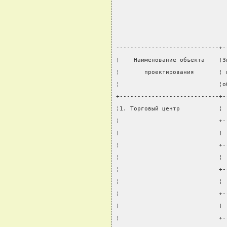
-----------------------------+-
¦    Наименование объекта    ¦З
¦       проектирования       ¦ 
¦                            ¦о
+----------------------------+-
¦1. Торговый центр           ¦ 
¦                            +-
¦                            ¦ 
¦                            +-
¦                            ¦ 
¦                            +-
¦                            ¦ 
¦                            +-
¦                            ¦ 
¦                            +-