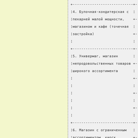
+----------------------------+-
¦4. Булочная-кондитерская с  ¦ 
¦пекарней малой мощности,    +-
¦магазином и кафе (точечная  ¦ 
¦застройка)                  +-
¦                            ¦ 
+----------------------------+-
¦5. Универмаг, магазин       ¦ 
¦непродовольственных товаров +-
¦широкого ассортимента       ¦ 
¦                            +-
¦                            ¦ 
¦                            +-
¦                            ¦ 
¦                            +-
¦                            ¦ 
+----------------------------+-
¦6. Магазин с ограниченным   ¦ 
¦ассортиментом, киоск        +-