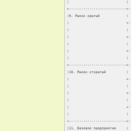
¦                            ¦ 
+----------------------------+-
¦9. Рынок крытый             ¦ 
¦                            +-
¦                            ¦ 
¦                            +-
¦                            ¦ 
¦                            +-
¦                            ¦ 
+----------------------------+-
¦10. Рынок открытый          ¦ 
¦                            +-
¦                            ¦ 
¦                            +-
¦                            ¦ 
¦                            +-
¦                            ¦ 
+----------------------------+-
¦11. Базовое предприятие     ¦ 