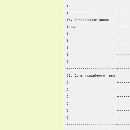
¦                        ¦     
+------------------------+-----
¦5. Малоэтажные жилые    ¦     
¦дома                    +-----
¦                        ¦     
¦                        +-----
¦                        ¦     
¦                        +-----
¦                        ¦     
+------------------------+-----
¦6. Дома усадебного типа ¦     
¦                        +-----
¦                        ¦     
¦                        +-----
¦                        ¦     
¦                        +-----
¦                        ¦     
+------------------------+-----