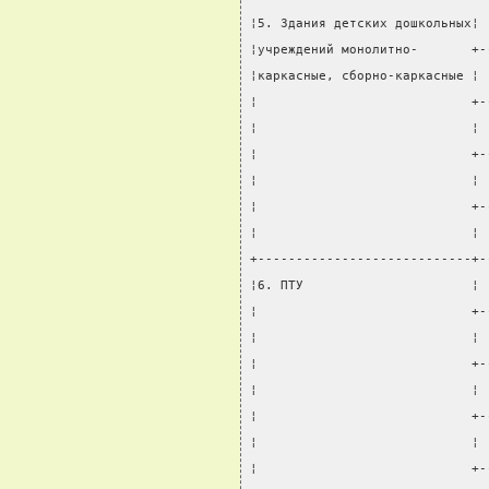
¦5. Здания детских дошкольных¦ 
¦учреждений монолитно-       +-
¦каркасные, сборно-каркасные ¦ 
¦                            +-
¦                            ¦ 
¦                            +-
¦                            ¦ 
¦                            +-
¦                            ¦ 
+----------------------------+-
¦6. ПТУ                      ¦ 
¦                            +-
¦                            ¦ 
¦                            +-
¦                            ¦ 
¦                            +-
¦                            ¦ 
¦                            +-