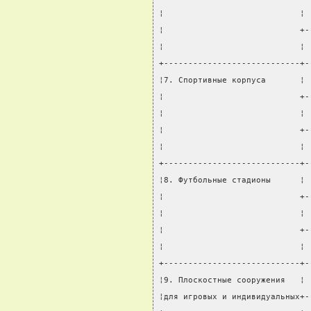
¦                            ¦ 
¦                            +-
¦                            ¦ 
+----------------------------+-
¦7. Спортивные корпуса       ¦ 
¦                            +-
¦                            ¦ 
¦                            +-
¦                            ¦ 
+----------------------------+-
¦8. Футбольные стадионы      ¦ 
¦                            +-
¦                            ¦ 
¦                            +-
¦                            ¦ 
+----------------------------+-
¦9. Плоскостные сооружения   ¦ 
¦для игровых и индивидуальных+-