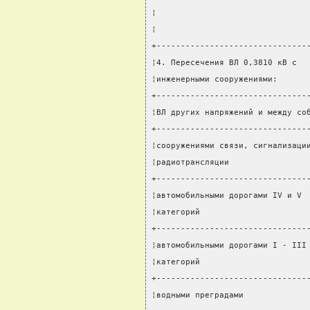
¦                               
¦                               
+-------------------------------
¦4. Пересечения ВЛ 0,3810 кВ с  
¦инженерными сооружениями:      
+-------------------------------
¦ВЛ других напряжений и между со
+-------------------------------
¦сооружениями связи, сигнализаци
¦радиотрансляции                
+-------------------------------
¦автомобильными дорогами IV и V 
¦категорий                      
+-------------------------------
¦автомобильными дорогами I - III
¦категорий                      
+-------------------------------
¦водными преградами             