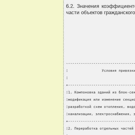
6.2. Значения коэффициент
части объектов гражданского
--------------------------------
¦                Условия привязк
¦                               
+-------------------------------
¦1. Компоновка зданий из блок-се
¦модификация или изменение секци
¦разработкой схем отопления, вод
¦канализации, электроснабжения, 
+-------------------------------
¦2. Переработка отдельных частей