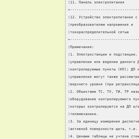
¦11. Панель электропитания      
+-------------------------------
¦12. Устройство электропитания с
¦преобразователем напряжения и  
¦токораспределительной сетью    
+-------------------------------
¦Примечания:                    
¦1. Электростанции и подстанции,
¦управлении или ведении данного 
¦контролируемые пункты (КП); ДП 
¦управления могут также рассматр
¦верхнего уровня (при ретрансляц
¦2. Объектами ТС, ТУ, ТИ, ТР наз
¦оборудование контролируемого пу
¦которых контролируются на ДП и/
¦телемеханики.                  
¦3. За единицу измерения диспетч
¦активной поверхности щита, т.е.
¦4. Ценами таблицы не учтена сто