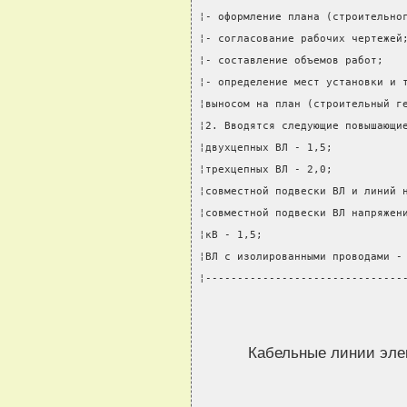
¦- оформление плана (строительно
¦- согласование рабочих чертежей
¦- составление объемов работ;   
¦- определение мест установки и 
¦выносом на план (строительный г
¦2. Вводятся следующие повышающи
¦двухцепных ВЛ - 1,5;           
¦трехцепных ВЛ - 2,0;           
¦совместной подвески ВЛ и линий 
¦совместной подвески ВЛ напряжен
¦кВ - 1,5;                      
¦ВЛ с изолированными проводами -
¦-------------------------------
Кабельные линии элек