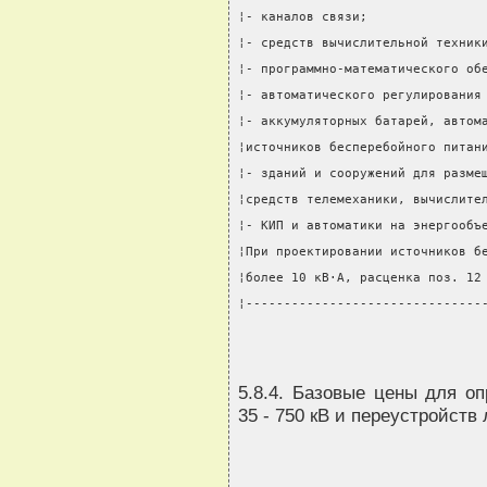
¦- каналов связи;               
¦- средств вычислительной техник
¦- программно-математического об
¦- автоматического регулирования
¦- аккумуляторных батарей, автом
¦источников бесперебойного питан
¦- зданий и сооружений для разме
¦средств телемеханики, вычислите
¦- КИП и автоматики на энергообъ
¦При проектировании источников б
¦более 10 кВ·А, расценка поз. 12
¦-------------------------------
5.8.4. Базовые цены для о
35 - 750 кВ и переустройств