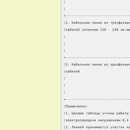
¦                               
¦                               
+-------------------------------
¦2. Кабельная линия из трехфазны
¦кабелей сечением 120 - 240 кв.м
¦                               
¦                               
¦                               
+-------------------------------
¦3. Кабельная линия из однофазны
¦кабелей                        
¦                               
¦                               
¦                               
+-------------------------------
¦Примечания:                    
¦1. Ценами таблицы учтены работы
¦электропередачи напряжением 0,4
¦2. Линией принимается участок к