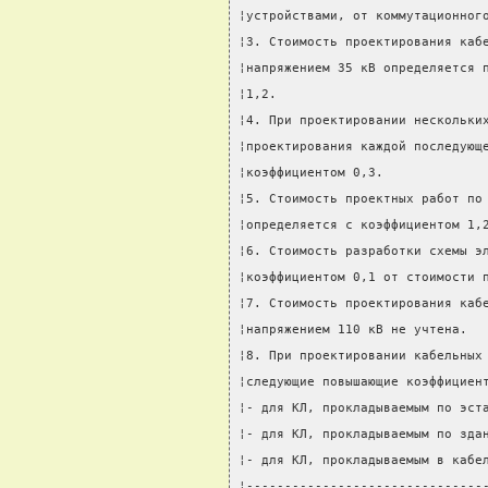
¦устройствами, от коммутационног
¦3. Стоимость проектирования каб
¦напряжением 35 кВ определяется 
¦1,2.                           
¦4. При проектировании нескольки
¦проектирования каждой последующ
¦коэффициентом 0,3.             
¦5. Стоимость проектных работ по
¦определяется с коэффициентом 1,
¦6. Стоимость разработки схемы э
¦коэффициентом 0,1 от стоимости 
¦7. Стоимость проектирования каб
¦напряжением 110 кВ не учтена.  
¦8. При проектировании кабельных
¦следующие повышающие коэффициен
¦- для КЛ, прокладываемым по эст
¦- для КЛ, прокладываемым по зда
¦- для КЛ, прокладываемым в кабе
¦-------------------------------