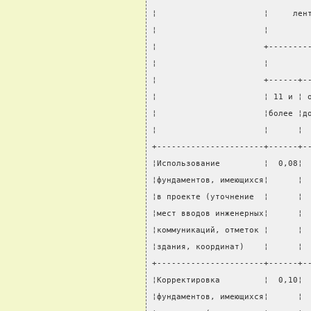
¦                      ¦     лен
¦                      ¦        
¦                      +--------
¦                      ¦        
¦                      +------+-
¦                      ¦ 11 и ¦ 
¦                      ¦более ¦д
¦                      ¦      ¦ 
+----------------------+------+-
¦Использование         ¦  0,08¦ 
¦фундаментов, имеющихся¦      ¦ 
¦в проекте (уточнение  ¦      ¦ 
¦мест вводов инженерных¦      ¦ 
¦коммуникаций, отметок ¦      ¦ 
¦здания, координат)    ¦      ¦ 
+----------------------+------+-
¦Корректировка         ¦  0,10¦ 
¦фундаментов, имеющихся¦      ¦ 