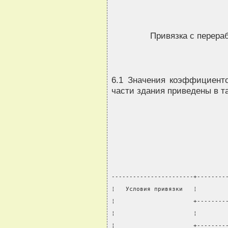
Привязка с перера
6.1 Значения коэффициенто
части здания приведены в та
-----------------------+--------
¦   Условия привязки   ¦        
¦                      +--------
¦                      ¦        
¦                      +--------