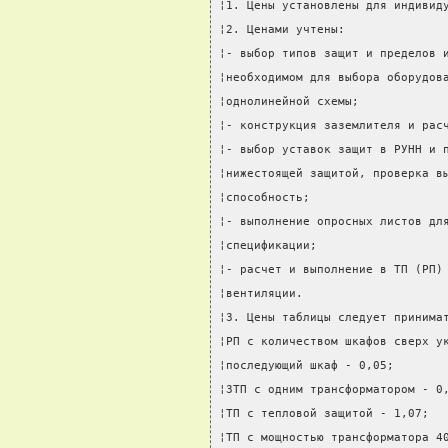
¦1. Цены установлены для индивид
¦2. Ценами учтены:              
¦- выбор типов защит и пределов 
¦необходимом для выбора оборудов
¦однолинейной схемы;            
¦- конструкция заземлителя и рас
¦- выбор уставок защит в РУНН и 
¦нижестоящей защитой, проверка в
¦способность;                   
¦- выполнение опросных листов дл
¦спецификации;                  
¦- расчет и выполнение в ТП (РП)
¦вентиляции.                    
¦3. Цены таблицы следует принима
¦РП с количеством шкафов сверх у
¦последующий шкаф - 0,05;       
¦ЗТП с одним трансформатором - 0
¦ТП с тепловой защитой - 1,07;  
¦ТП с мощностью трансформатора 4