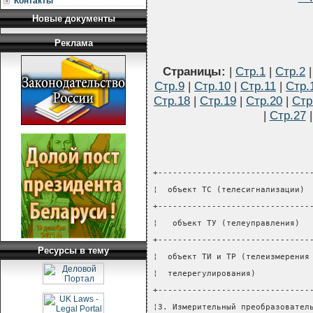
Контакты
Новые документы
Реклама
Страницы:
|
Стр.1
|
Стр.2
Стр.9
|
Стр.10
|
Стр.11
|
Стр.
Стр.18
|
Стр.19
|
Стр.20
|
Стр
|
Стр.27
+-------------------------------
¦  объект ТС (телесигнализации) 
+-------------------------------
¦   объект ТУ (телеуправления)  
+-------------------------------
Ресурсы в тему
¦  объект ТИ и ТР (телеизмерения
¦  телерегулирования)           
+-------------------------------
¦3. Измерительный преобразовател