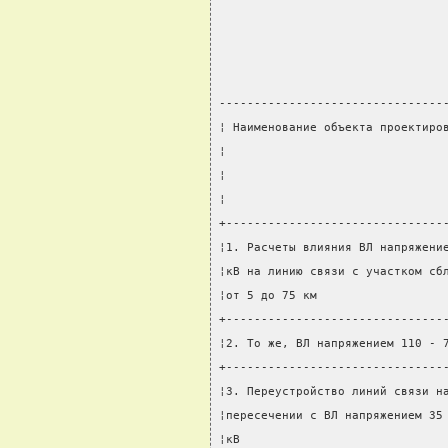
--------------------------------
¦ Наименование объекта проектиро
¦                               
¦                               
¦                               
+-------------------------------
¦1. Расчеты влияния ВЛ напряжени
¦кВ на линию связи с участком сб
¦от 5 до 75 км                  
+-------------------------------
¦2. То же, ВЛ напряжением 110 - 
+-------------------------------
¦3. Переустройство линий связи н
¦пересечении с ВЛ напряжением 35
¦кВ                             