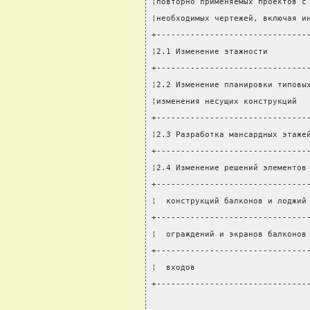
¦повторно применяемых проектов с
¦необходимых чертежей, включая и
+-------------------------------
¦2.1 Изменение этажности        
+-------------------------------
¦2.2 Изменение планировки типовы
¦изменения несущих конструкций  
+-------------------------------
¦2.3 Разработка мансардных этаже
+-------------------------------
¦2.4 Изменение решений элементов
+-------------------------------
¦  конструкций балконов и лоджий
+-------------------------------
¦  ограждений и экранов балконов
+-------------------------------
¦  входов                       
+-------------------------------