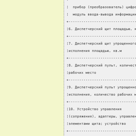
¦  прибор (преобразователь) цифр
¦  модуль ввода-вывода информаци
+-------------------------------
¦6. Диспетчерский щит площадью, 
+-------------------------------
¦7. Диспетчерский щит упрощенног
¦исполнения площадью, кв.м      
+-------------------------------
¦8. Диспетчерский пульт, количес
¦рабочих место                  
+-------------------------------
¦9. Диспетчерский пульт упрощенн
¦исполнения, количество рабочих 
+-------------------------------
¦10. Устройство управления      
¦(сопряжения), адаптеры, управле
¦элементами щита; устройство    
+-------------------------------