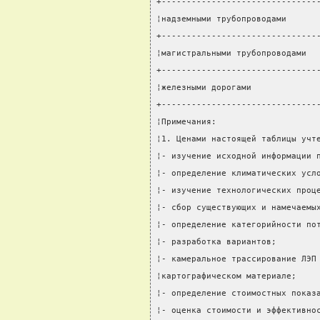
+-------------------------------
¦надземными трубопроводами      
+-------------------------------
¦магистральными трубопроводами  
+-------------------------------
¦железными дорогами             
+-------------------------------
¦Примечания:                    
¦1. Ценами настоящей таблицы учт
¦- изучение исходной информации 
¦- определение климатических усл
¦- изучение технологических проц
¦- сбор существующих и намечаемы
¦- определение категорийности по
¦- разработка вариантов;        
¦- камеральное трассирование ЛЭП
¦картографическом материале;    
¦- определение стоимостных показ
¦- оценка стоимости и эффективно