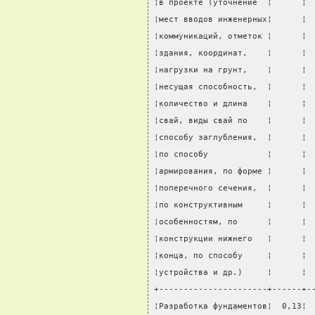
¦в проекте (уточнение  ¦      ¦ 
¦мест вводов инженерных¦      ¦ 
¦коммуникаций, отметок ¦      ¦ 
¦здания, координат,    ¦      ¦ 
¦нагрузки на грунт,    ¦      ¦ 
¦несущая способность,  ¦      ¦ 
¦количество и длина    ¦      ¦ 
¦свай, виды свай по    ¦      ¦ 
¦способу заглубления,  ¦      ¦ 
¦по способу            ¦      ¦ 
¦армирования, по форме ¦      ¦ 
¦поперечного сечения,  ¦      ¦ 
¦по конструктивным     ¦      ¦ 
¦особенностям, по      ¦      ¦ 
¦конструкции нижнего   ¦      ¦ 
¦конца, по способу     ¦      ¦ 
¦устройства и др.)     ¦      ¦ 
+----------------------+------+-
¦Разработка фундаментов¦  0,13¦ 