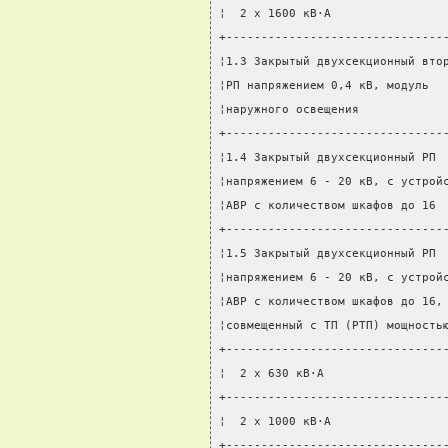
¦  2 х 1600 кВ·А                
+-------------------------------
¦1.3 Закрытый двухсекционный вто
¦РП напряжением 0,4 кВ, модуль  
¦наружного освещения            
+-------------------------------
¦1.4 Закрытый двухсекционный РП 
¦напряжением 6 - 20 кВ, с устрой
¦АВР с количеством шкафов до 16 
+-------------------------------
¦1.5 Закрытый двухсекционный РП 
¦напряжением 6 - 20 кВ, с устрой
¦АВР с количеством шкафов до 16,
¦совмещенный с ТП (РТП) мощность
+-------------------------------
¦  2 x 630 кВ·А                 
+-------------------------------
¦  2 x 1000 кВ·А                
+-------------------------------