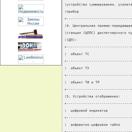
¦устройство суммирования, усилит
¦прибор                         
+-------------------------------
¦4. Центральная приемо-передающа
¦станция (ЦППС) диспетчерского п
¦(ДП):                          
+-------------------------------
¦  объект ТС                    
+-------------------------------
¦  объект ТУ                    
+-------------------------------
¦  объект ТИ и ТР               
+-------------------------------
¦5. Устройства отображения:     
+-------------------------------
¦  цифровой индикатор           
+-------------------------------
¦  алфавитно-цифровое табло     
+-------------------------------