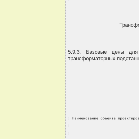
Трансф
5.9.3. Базовые цены для
трансформаторных подстанц
--------------------------------
¦ Наименование объекта проектиро
¦                               
¦                               