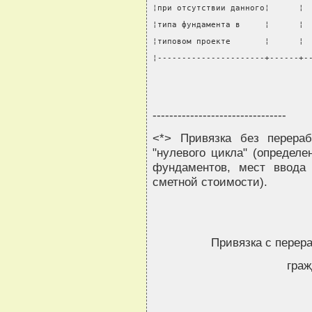
¦при отсутствии данного¦      ¦ 
¦типа фундамента в     ¦      ¦ 
¦типовом проекте       ¦      ¦ 
¦----------------------+------+-
--------------------------------
<*> Привязка без перера
"нулевого цикла" (определе
фундаментов, мест ввода 
сметной стоимости).
Привязка с перер
граж