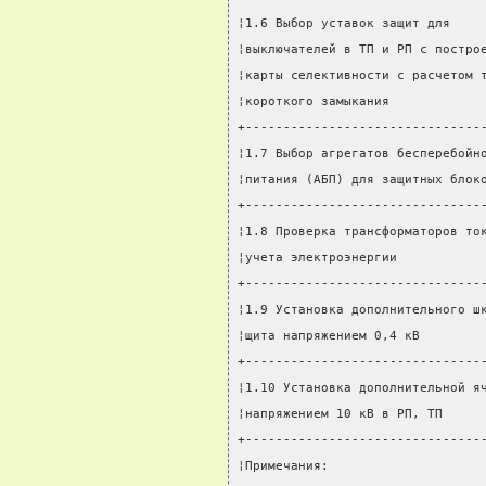
¦1.6 Выбор уставок защит для    
¦выключателей в ТП и РП с постро
¦карты селективности с расчетом 
¦короткого замыкания            
+-------------------------------
¦1.7 Выбор агрегатов бесперебойн
¦питания (АБП) для защитных блок
+-------------------------------
¦1.8 Проверка трансформаторов то
¦учета электроэнергии           
+-------------------------------
¦1.9 Установка дополнительного ш
¦щита напряжением 0,4 кВ        
+-------------------------------
¦1.10 Установка дополнительной я
¦напряжением 10 кВ в РП, ТП     
+-------------------------------
¦Примечания:                    