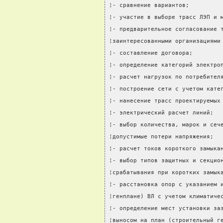
¦- сравнение вариантов;         
¦- участие в выборе трасс ЛЭП и 
¦- предварительное согласование 
¦заинтересованными организациями
¦- составление договора;        
¦- определение категорий электро
¦- расчет нагрузок по потребител
¦- построение сети с учетом кате
¦- нанесение трасс проектируемых
¦- электрический расчет линий;  
¦- выбор количества, марок и сеч
¦допустимые потери напряжения;  
¦- расчет токов короткого замыка
¦- выбор типов защитных и секцио
¦срабатывания при коротких замык
¦- расстановка опор с указанием 
¦генплане) ВЛ с учетом климатиче
¦- определение мест установки за
¦выносом на план (строительный г