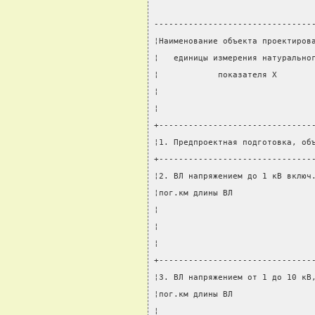
--------------------------------
¦Наименование объекта проектиров
¦   единицы измерения натурально
¦            показателя X       
¦                               
¦                               
+-------------------------------
¦1. Предпроектная подготовка, об
+-------------------------------
¦2. ВЛ напряжением до 1 кВ включ
¦пог.км длины ВЛ                
¦                               
¦                               
¦                               
+-------------------------------
¦3. ВЛ напряжением от 1 до 10 кВ
¦пог.км длины ВЛ                
¦                               