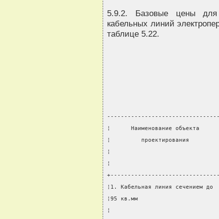
5.9.2. Базовые цены для
кабельных линий электропер
таблице 5.22.
--------------------------------
¦      Наименование объекта     
¦         проектирования        
¦                               
¦                               
+-------------------------------
¦1. Кабельная линия сечением до 
¦95 кв.мм                       
¦                               