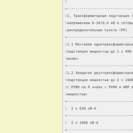
¦                               
+-------------------------------
¦1. Трансформаторные подстанции 
¦напряжением 6-20/0,4 кВ и сетев
¦распределительные пункты (РП)  
+-------------------------------
¦1.1 Мачтовая однотрансформаторн
¦подстанция мощностью до 1 x 400
¦включ.                         
+-------------------------------
¦1.2 Закрытая двухтрансформаторн
¦подстанция мощностью до 2 x 160
¦с РУВН на 8 ячеек с РУНН и АВР 
¦мощностью:                     
+-------------------------------
¦  2 x 630 кВ·А                 
+-------------------------------
¦  2 x 1000 кВ·А                
+-------------------------------