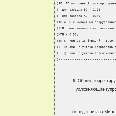
¦РП, ТП встроенной (или пристрое
¦  для раздела ЭС - 1,08;       
¦  для раздела АС - 0,80;       
¦ТП и РП с импортным оборудовани
¦РТП с максимальной направленной
¦КТП - 0,50;                    
¦ТП с РУВН до 16 функций - 1,10.
¦4. Ценами не учтена разработка 
¦5. Ценами не учтена телемеханиз
¦-------------------------------
6. Общие корректи
усложняющие (упр
(в ред. приказа Минс