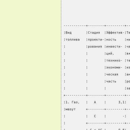
-----------+--------+---------+-
¦Вид       ¦Стадия  ¦Эффектив-¦Т
¦топлива   ¦проекти-¦ность    ¦н
¦          ¦рования ¦инвести- ¦ч
¦          ¦        ¦ций,     ¦в
¦          ¦        ¦технико- ¦т
¦          ¦        ¦экономи- ¦и
¦          ¦        ¦ческая   ¦а
¦          ¦        ¦часть    ¦р
¦          ¦        ¦         ¦з
+----------+--------+---------+-
¦1. Газ,   ¦   А    ¦      3,1¦ 
¦мазут     +--------+---------+-
¦          ¦   С    ¦        -¦ 
¦          +--------+---------+-