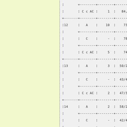
¦       +--------+--------+-----
¦       ¦ С с АС ¦     1  ¦   84
+-------+--------+--------+-----
¦12     ¦   А    ¦    10  ¦    7
¦       +--------+--------+-----
¦       ¦   С    ¦     -  ¦    7
¦       +--------+--------+-----
¦       ¦ С с АС ¦     5  ¦    7
+-------+--------+--------+-----
¦13     ¦   А    ¦     3  ¦  50/
¦       +--------+--------+-----
¦       ¦   С    ¦     -  ¦  43/
¦       +--------+--------+-----
¦       ¦ С с АС ¦     2  ¦  47/
+-------+--------+--------+-----
¦14     ¦   А    ¦     2  ¦  58/
¦       +--------+--------+-----
¦       ¦   С    ¦     -  ¦  42/