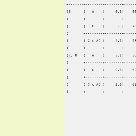
+-------+--------+--------+-----
¦6      ¦   А    ¦     6,6¦    6
¦       +--------+--------+-----
¦       ¦   С    ¦      - ¦    7
¦       +--------+--------+-----
¦       ¦ С с АС ¦     4,1¦    7
+-------+--------+--------+-----
¦7, 8   ¦   А    ¦     5,1¦    5
¦       +--------+--------+-----
¦       ¦   С    ¦     0,6¦    6
¦       +--------+--------+-----
¦       ¦ С с АС ¦     2,0¦    6
¦-------+--------+--------+-----