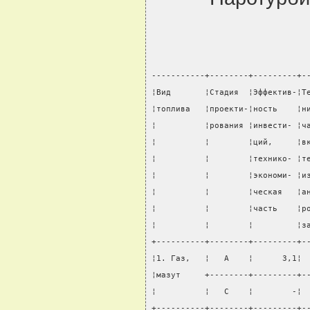
-----------+--------+---------+-
¦Вид       ¦Стадия  ¦Эффектив-¦Т
¦топлива   ¦проекти-¦ность    ¦н
¦          ¦рования ¦инвести- ¦ч
¦          ¦        ¦ций,     ¦в
¦          ¦        ¦технико- ¦т
¦          ¦        ¦экономи- ¦и
¦          ¦        ¦ческая   ¦а
¦          ¦        ¦часть    ¦р
¦          ¦        ¦         ¦з
+----------+--------+---------+-
¦1. Газ,   ¦   А    ¦      3,1¦ 
¦мазут     +--------+---------+-
¦          ¦   С    ¦        -¦ 
+----------+--------+---------+-