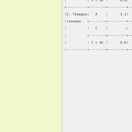
¦          ¦ С с АС ¦      0,8¦ 
+----------+--------+---------+-
¦2. Твердое¦   А    ¦      3,1¦ 
¦топливо   +--------+---------+-
¦          ¦   С    ¦        -¦ 
¦          +--------+---------+-
¦          ¦ С с АС ¦      0,6¦ 
¦----------+--------+---------+-