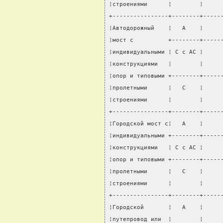
¦строениями      ¦        ¦     
+----------------+--------+-----
¦Автодорожный    ¦   А    ¦     
¦мост с          +--------+-----
¦индивидуальными ¦ С с АС ¦     
¦конструкциями   ¦        ¦     
¦опор и типовыми +--------+-----
¦пролетными      ¦   С    ¦     
¦строениями      ¦        ¦     
+----------------+--------+-----
¦Городской мост с¦   А    ¦     
¦индивидуальными +--------+-----
¦конструкциями   ¦ С с АС ¦     
¦опор и типовыми +--------+-----
¦пролетными      ¦   С    ¦     
¦строениями      ¦        ¦     
+----------------+--------+-----
¦Городской       ¦   А    ¦     
¦путепровод или  ¦        ¦     