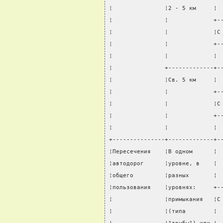
¦               ¦2 - 5 км     ¦ 
¦               ¦             +-
¦               ¦             ¦С
¦               ¦             +-
¦               ¦             ¦ 
¦               +-------------+-
¦               ¦Св. 5 км     ¦ 
¦               ¦             +-
¦               ¦             ¦С
¦               ¦             +-
¦               ¦             ¦ 
+---------------+-------------+-
¦Пересечения    ¦В одном      ¦ 
¦автодорог      ¦уровне, в    ¦ 
¦общего         ¦разных       ¦ 
¦пользования    ¦уровнях:     +-
¦               ¦примыкания   ¦С
¦               ¦(типа        ¦ 