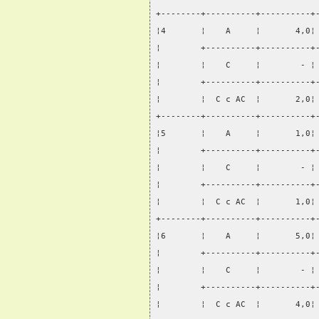
+--------+----------+----------+
¦4       ¦    А     ¦       4,0¦
¦        +----------+----------+
¦        ¦    С     ¦        - ¦
¦        +----------+----------+
¦        ¦  С с АС  ¦       2,0¦
+--------+----------+----------+
¦5       ¦    А     ¦       1,0¦
¦        +----------+----------+
¦        ¦    С     ¦        - ¦
¦        +----------+----------+
¦        ¦  С с АС  ¦       1,0¦
+--------+----------+----------+
¦6       ¦    А     ¦       5,0¦
¦        +----------+----------+
¦        ¦    С     ¦        - ¦
¦        +----------+----------+
¦        ¦  С с АС  ¦       4,0¦