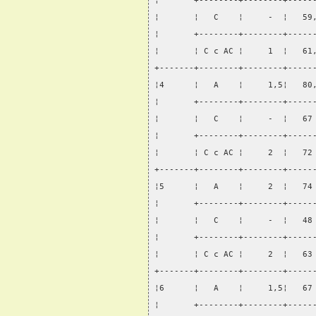
¦       +--------+--------+-----
¦       ¦   С    ¦     -  ¦   59
¦       +--------+--------+-----
¦       ¦ С с АС ¦     1  ¦   61
+-------+--------+--------+-----
¦4      ¦   А    ¦     1,5¦   80
¦       +--------+--------+-----
¦       ¦   С    ¦     -  ¦   67
¦       +--------+--------+-----
¦       ¦ С с АС ¦     2  ¦   72
+-------+--------+--------+-----
¦5      ¦   А    ¦     2  ¦   74
¦       +--------+--------+-----
¦       ¦   С    ¦     -  ¦   48
¦       +--------+--------+-----
¦       ¦ С с АС ¦     2  ¦   63
+-------+--------+--------+-----
¦6      ¦   А    ¦     1,5¦   67
¦       +--------+--------+-----