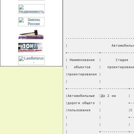
--------------------------------
¦                     Автомобиль
+---------------+---------------
¦ Наименование  ¦       Стадия  
¦   объектов    ¦   проектирован
¦проектирования ¦               
¦               ¦               
+---------------+-------------+-
¦Автомобильные  ¦До 2 км      ¦ 
¦дороги общего  ¦             +-
¦пользования    ¦             ¦С
¦               ¦             +-
¦               ¦             ¦ 
¦               +-------------+-