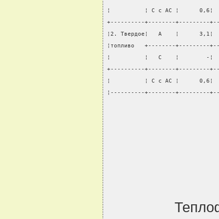
¦          ¦ С с АС ¦      0,6¦ 
+----------+--------+---------+-
¦2. Твердое¦   А    ¦      3,1¦ 
¦топливо   +--------+---------+-
¦          ¦   С    ¦        -¦ 
+----------+--------+---------+-
¦          ¦ С с АС ¦      0,6¦ 
¦----------+--------+---------+-
Тепло