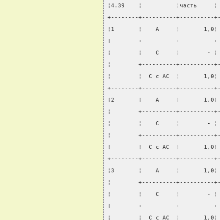
¦4.39    ¦          ¦часть     ¦
+--------+----------+----------+
¦1       ¦    А     ¦       1,0¦
¦        +----------+----------+
¦        ¦    С     ¦        - ¦
¦        +----------+----------+
¦        ¦  С с АС  ¦       1,0¦
+--------+----------+----------+
¦2       ¦    А     ¦       1,0¦
¦        +----------+----------+
¦        ¦    С     ¦        - ¦
¦        +----------+----------+
¦        ¦  С с АС  ¦       1,0¦
+--------+----------+----------+
¦3       ¦    А     ¦       1,0¦
¦        +----------+----------+
¦        ¦    С     ¦        - ¦
¦        +----------+----------+
¦        ¦  С с АС  ¦       1,0¦