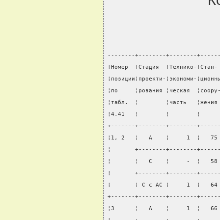
К
--------+--------+--------+-----
¦Номер  ¦Стадия  ¦Технико-¦Стан-
¦позиции¦проекти-¦экономи-¦ционн
¦по     ¦рования ¦ческая  ¦соору
¦табл.  ¦        ¦часть   ¦жения
¦4.41   ¦        ¦        ¦     
+-------+--------+--------+-----
¦1, 2   ¦   А    ¦     1  ¦   75
¦       +--------+--------+-----
¦       ¦   С    ¦     -  ¦   58
¦       +--------+--------+-----
¦       ¦ С с АС ¦     1  ¦   64
+-------+--------+--------+-----
¦3      ¦   А    ¦     1  ¦   66