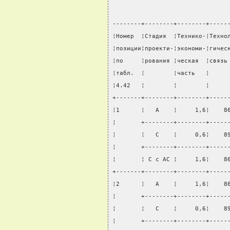
--------+--------+--------+-----
¦Номер  ¦Стадия  ¦Технико-¦Техно
¦позиции¦проекти-¦экономи-¦гичес
¦по     ¦рования ¦ческая  ¦связь
¦табл.  ¦        ¦часть   ¦     
¦4.42   ¦        ¦        ¦     
+-------+--------+--------+-----
¦1      ¦   А    ¦     1,6¦    8
¦       +--------+--------+-----
¦       ¦   С    ¦     0,6¦    8
¦       +--------+--------+-----
¦       ¦ С с АС ¦     1,6¦    8
+-------+--------+--------+-----
¦2      ¦   А    ¦     1,6¦    8
¦       +--------+--------+-----
¦       ¦   С    ¦     0,6¦    8
¦       +--------+--------+-----