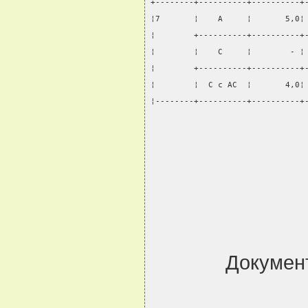
+--------+----------+----------+
¦7       ¦    А     ¦       5,0¦
¦        +----------+----------+
¦        ¦    С     ¦        - ¦
¦        +----------+----------+
¦        ¦  С с АС  ¦       4,0¦
¦--------+----------+----------+
Докумен