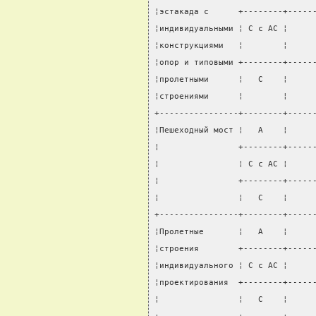
¦эстакада с      +--------+-----
¦индивидуальными ¦ С с АС ¦     
¦конструкциями   ¦        ¦     
¦опор и типовыми +--------+-----
¦пролетными      ¦   С    ¦     
¦строениями      ¦        ¦     
+----------------+--------+-----
¦Пешеходный мост ¦   А    ¦     
¦                +--------+-----
¦                ¦ С с АС ¦     
¦                +--------+-----
¦                ¦   С    ¦     
+----------------+--------+-----
¦Пролетные       ¦   А    ¦     
¦строения        +--------+-----
¦индивидуального ¦ С с АС ¦     
¦проектирования  +--------+-----
¦                ¦   С    ¦     