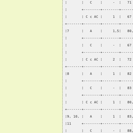
¦       ¦   С    ¦     -  ¦   71
¦       +--------+--------+-----
¦       ¦ С с АС ¦     1  ¦   67
+-------+--------+--------+-----
¦7      ¦   А    ¦     1,5¦   80
¦       +--------+--------+-----
¦       ¦   С    ¦     -  ¦   67
¦       +--------+--------+-----
¦       ¦ С с АС ¦     2  ¦   72
+-------+--------+--------+-----
¦8      ¦   А    ¦     1  ¦   82
¦       +--------+--------+-----
¦       ¦   С    ¦     -  ¦   83
¦       +--------+--------+-----
¦       ¦ С с АС ¦     1  ¦   80
+-------+--------+--------+-----
¦9, 10, ¦   А    ¦     1  ¦   83
¦11     +--------+--------+-----
¦       ¦   С    ¦     -  ¦   88