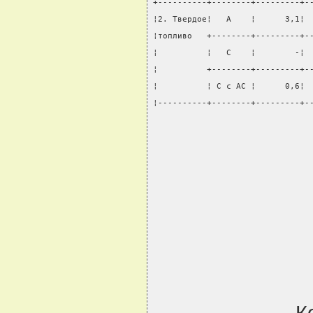
+----------+--------+---------+-
¦2. Твердое¦   А    ¦      3,1¦ 
¦топливо   +--------+---------+-
¦          ¦   С    ¦        -¦ 
¦          +--------+---------+-
¦          ¦ С с АС ¦      0,6¦ 
¦----------+--------+---------+-