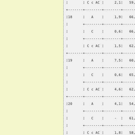
¦       ¦ С с АС ¦     2,1¦   59
+-------+--------+--------+-----
¦18     ¦   А    ¦     1,9¦   66
¦       +--------+--------+-----
¦       ¦   С    ¦     0,6¦   66
¦       +--------+--------+-----
¦       ¦ С с АС ¦     1,5¦   62
+-------+--------+--------+-----
¦19     ¦   А    ¦     7,5¦   60
¦       +--------+--------+-----
¦       ¦   С    ¦     0,6¦   65
¦       +--------+--------+-----
¦       ¦ С с АС ¦     4,6¦   62
+-------+--------+--------+-----
¦20     ¦   А    ¦     4,1¦   54
¦       +--------+--------+-----
¦       ¦   С    ¦     -  ¦   61
¦       +--------+--------+-----
¦       ¦ С с АС ¦     1,8¦   58