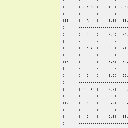
¦       +--------+--------+-----
¦       ¦ С с АС ¦     1  ¦  52/
+-------+--------+--------+-----
¦15     ¦   А    ¦     5,5¦   58
¦       +--------+--------+-----
¦       ¦   С    ¦     0,6¦   74
¦       +--------+--------+-----
¦       ¦ С с АС ¦     3,5¦   71
+-------+--------+--------+-----
¦16     ¦   А    ¦     3,5¦   50
¦       +--------+--------+-----
¦       ¦   С    ¦     0,6¦   58
¦       +--------+--------+-----
¦       ¦ С с АС ¦     2,7¦   55
+-------+--------+--------+-----
¦17     ¦   А    ¦     2,9¦   62
¦       +--------+--------+-----
¦       ¦   С    ¦     0,6¦   65
¦       +--------+--------+-----