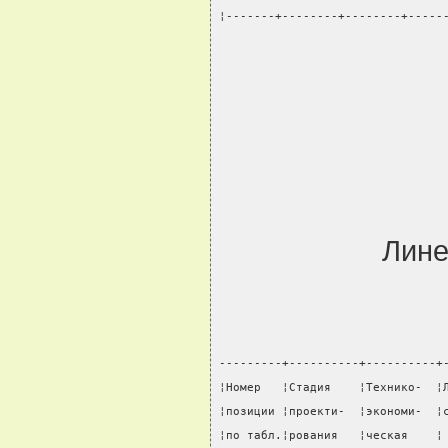
¦-------+--------+--------+-----
Лине
---------+----------+----------+
¦Номер   ¦Стадия    ¦Технико-  ¦
¦позиции ¦проекти-  ¦экономи-  ¦
¦по табл.¦рования   ¦ческая    ¦