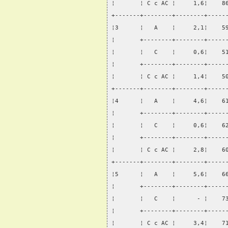
¦       ¦ С с АС ¦     1,6¦    8
+-------+--------+--------+-----
¦3      ¦   А    ¦     2,1¦    5
¦       +--------+--------+-----
¦       ¦   С    ¦     0,6¦    5
¦       +--------+--------+-----
¦       ¦ С с АС ¦     1,4¦    5
+-------+--------+--------+-----
¦4      ¦   А    ¦     4,6¦    6
¦       +--------+--------+-----
¦       ¦   С    ¦     0,6¦    6
¦       +--------+--------+-----
¦       ¦ С с АС ¦     2,8¦    6
+-------+--------+--------+-----
¦5      ¦   А    ¦     5,6¦    6
¦       +--------+--------+-----
¦       ¦   С    ¦      - ¦    7
¦       +--------+--------+-----
¦       ¦ С с АС ¦     3,4¦    7