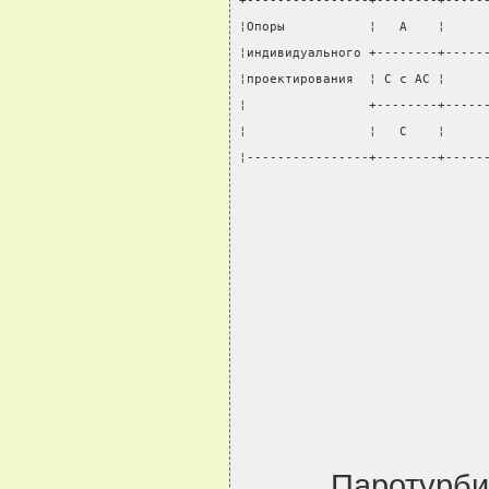
+----------------+--------+-----
¦Опоры           ¦   А    ¦     
¦индивидуального +--------+-----
¦проектирования  ¦ С с АС ¦     
¦                +--------+-----
¦                ¦   С    ¦     
¦----------------+--------+-----
Паротурби