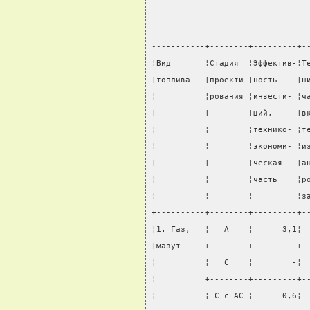
-----------+--------+---------+-
¦Вид       ¦Стадия  ¦Эффектив-¦Т
¦топлива   ¦проекти-¦ность    ¦н
¦          ¦рования ¦инвести- ¦ч
¦          ¦        ¦ций,     ¦в
¦          ¦        ¦технико- ¦т
¦          ¦        ¦экономи- ¦и
¦          ¦        ¦ческая   ¦а
¦          ¦        ¦часть    ¦р
¦          ¦        ¦         ¦з
+----------+--------+---------+-
¦1. Газ,   ¦   А    ¦      3,1¦ 
¦мазут     +--------+---------+-
¦          ¦   С    ¦        -¦ 
¦          +--------+---------+-
¦          ¦ С с АС ¦      0,6¦ 