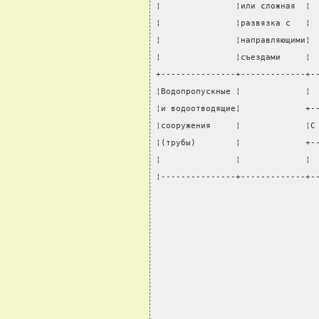
¦               ¦или сложная  ¦ 
¦               ¦развязка с   ¦ 
¦               ¦направляющими¦ 
¦               ¦съездами     ¦ 
+---------------+-------------+-
¦Водопропускные ¦             ¦ 
¦и водоотводящие¦             +-
¦сооружения     ¦             ¦С
¦(трубы)        ¦             +-
¦               ¦             ¦ 
¦---------------+-------------+-