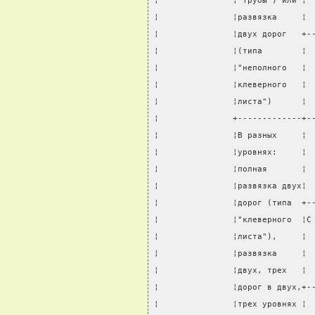
¦               ¦"трубы") или ¦ 
¦               ¦развязка     ¦ 
¦               ¦двух дорог   +-
¦               ¦(типа        ¦ 
¦               ¦"неполного   ¦ 
¦               ¦клеверного   ¦ 
¦               ¦листа")      ¦ 
¦               +-------------+-
¦               ¦В разных     ¦ 
¦               ¦уровнях:     ¦ 
¦               ¦полная       ¦ 
¦               ¦развязка двух¦ 
¦               ¦дорог (типа  +-
¦               ¦"клеверного  ¦С
¦               ¦листа"),     ¦ 
¦               ¦развязка     ¦ 
¦               ¦двух, трех   ¦ 
¦               ¦дорог в двух,+-
¦               ¦трех уровнях ¦ 