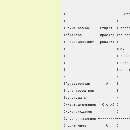
--------------------------------
¦                             Мо
+----------------+--------+-----
¦Наименование    ¦Стадия  ¦Распр
¦объектов        ¦проекти-¦по ра
¦проектирования  ¦рования +-----
¦                ¦        ¦ОК,  
¦                ¦        ¦гидра
¦                ¦        ¦чески
¦                ¦        ¦расче
+----------------+--------+-----
¦Автодорожный    ¦   А    ¦     
¦путепровод или  ¦        ¦     
¦эстакада с      +--------+-----
¦индивидуальными ¦ С с АС ¦     
¦конструкциями   ¦        ¦     
¦опор и типовыми +--------+-----
¦пролетными      ¦   С    ¦     