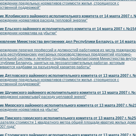
верждении предельных нормативов стоимости жилья, строящегося с
рственной поддержкой"
е Жлобинского районного исполнительного комитета от 14 марта 2007 г. 
верждении нормативов расхода тепловой энергии"
е Ельского районного исполнительного комитета от 14 марта 2007 г. №15
верждении норматива на убытки"
овление Министерства внутренних дел Республики Беларусь от 14 марта 
верждении перечня профессий и должностей работников из числа гражданско
ала республиканских унитарных производственных предприятий уголовно-
ительной системы и лечебно-трудовых профилакториев Министерства внутр
спублики Беларусь, занятых на лесозаготовительных работах, которым
иваются надбавки за разъездной характер работы"
е Дятловского районного исполнительного комитета от 13 марта 2007 г. 
верждении предельных нормативов стоимости жилья, строящегося с
рственной поддержкой"
е Щучинского районного исполнительного комитета от 13 марта 2007 г. №
цвярджэннi нарматываў расходу цеплавой энергii"
е Миорского районного исполнительного комитета от 13 марта 2007 г. №2
верждении нормативов на убытки"
е Пинского городского исполнительного комитета от 13 марта 2007 г. №2
азателях стоимости 1 квадратного метра общей площади квартир жилых домо
007 года"
е Столинского районного исполнительного комитета от 13 марта 2007 г. 