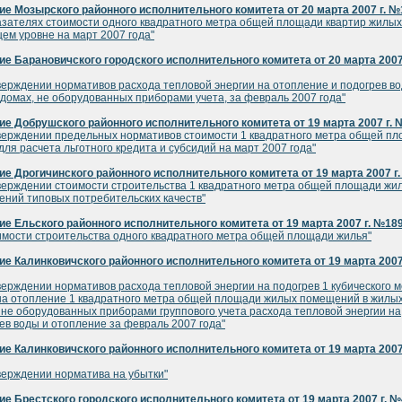
е Мозырского районного исполнительного комитета от 20 марта 2007 г. №
азателях стоимости одного квадратного метра общей площади квартир жилых
щем уровне на март 2007 года"
е Барановичского городского исполнительного комитета от 20 марта 2007 
верждении нормативов расхода тепловой энергии на отопление и подогрев во
домах, не оборудованных приборами учета, за февраль 2007 года"
е Добрушского районного исполнительного комитета от 19 марта 2007 г. 
верждении предельных нормативов стоимости 1 квадратного метра общей п
для расчета льготного кредита и субсидий на март 2007 года"
е Дрогичинского районного исполнительного комитета от 19 марта 2007 г
верждении стоимости строительства 1 квадратного метра общей площади жи
ний типовых потребительских качеств"
е Ельского районного исполнительного комитета от 19 марта 2007 г. №18
имости строительства одного квадратного метра общей площади жилья"
е Калинковичского районного исполнительного комитета от 19 марта 2007 
верждении нормативов расхода тепловой энергии на подогрев 1 кубического 
на отопление 1 квадратного метра общей площади жилых помещений в жилы
 не оборудованных приборами группового учета расхода тепловой энергии на
ев воды и отопление за февраль 2007 года"
е Калинковичского районного исполнительного комитета от 19 марта 2007 
верждении норматива на убытки"
е Брестского городского исполнительного комитета от 19 марта 2007 г. 