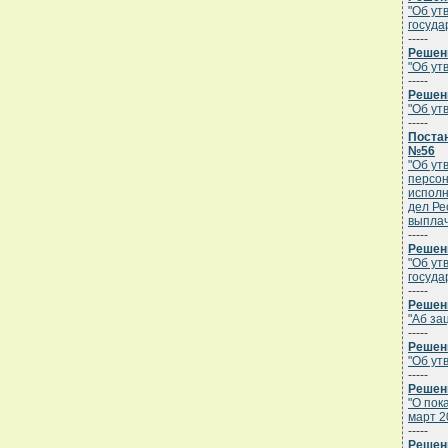
"Об ут
госуда
-----
Решени
"Об ут
-----
Решени
"Об ут
-----
Постан
№56
"Об ут
персон
исполн
дел Ре
выплач
-----
Решени
"Об ут
госуда
-----
Решени
"Аб за
-----
Решени
"Об ут
-----
Решени
"О пок
март 2
-----
Решени