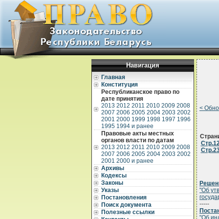
Навигация
Главная
Конституция
Республиканское право по
дате принятия
2013
2012
2011
2010
2009
2008
< Обн
2007
2006
2005
2004
2003
2002
2001
2000
1999
1998
1997
1996
1995
1994 и ранее
Правовые акты местных
Стран
органов власти по датам
Стр.1
2013
2012
2011
2010
2009
2008
Стр.2
2007
2006
2005
2004
2003
2002
2001
2000 и ранее
Архивы
Кодексы
Законы
Решени
Указы
"Об ут
госуда
Постановления
-----
Поиск документа
Постан
Полезные ссылки
"Об ин