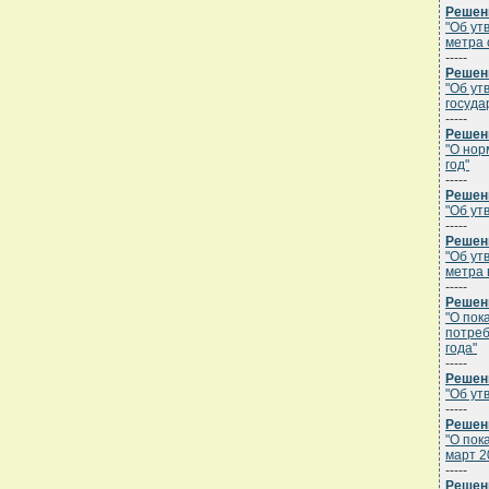
Решени
"Об ут
метра 
-----
Решени
"Об ут
госуда
-----
Решени
"О нор
год"
-----
Решени
"Об ут
-----
Решени
"Об ут
метра 
-----
Решени
"О пок
потреб
года"
-----
Решени
"Об ут
-----
Решени
"О пок
март 2
-----
Решени