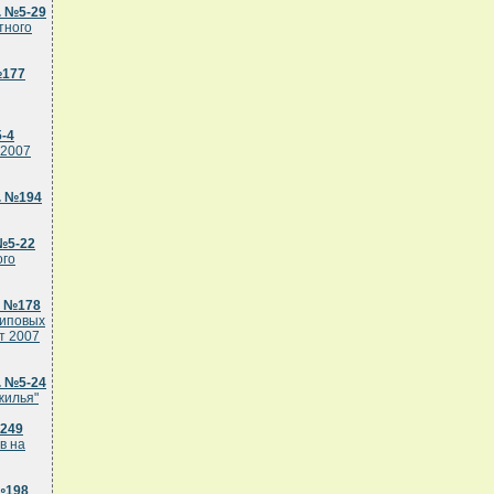
. №5-29
тного
№177
5-4
 2007
. №194
№5-22
ого
. №178
типовых
т 2007
. №5-24
жилья"
№249
в на
№198