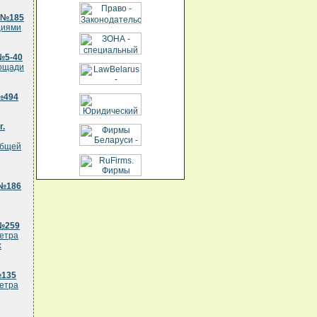
. №185
циями
№5-40
лощади
№494
г.
общей
 №186
 №259
метра
х
№135
метра