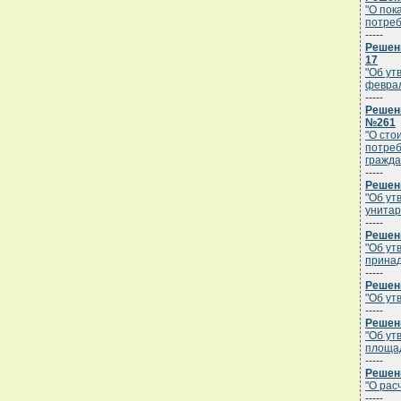
"О пок
потреб
-----
Решени
17
"Об ут
феврал
-----
Решени
№261
"О сто
потреб
гражда
-----
Решени
"Об ут
унитар
-----
Решени
"Об ут
принад
-----
Решени
"Об ут
-----
Решени
"Об ут
площад
-----
Решени
"О рас
-----