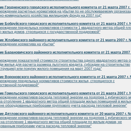
е Гродненского городского исполнительного комитета от 21 марта 2007 г
верждении расчетных нормативов на убытки по не обслуживаемому организа
о-коммунального хозяйства жилищному фонду на 2007 год"
е Бобруйского городского исполнительного комитета от 21 марта 2007 г. 
верждении предельных нормативов стоимости 1 квадратного метра общей п
р жилых домов, строящихся с государственной поддержкой"
е Жлобинского районного исполнительного комитета от 21 марта 2007 г. 
верждении норматива на убытки"
е Барановичского районного исполнительного комитета от 21 марта 2007 
верждении показателей стоимости строительства одного квадратного метра 
и жилья для расчета размера льготного кредита, субсидии на строительство
струкцию) или покупку жилого помещения на март 2007 года"
е Вороновского районного исполнительного комитета от 21 марта 2007 г.
верждении предельных нормативов стоимости жилья, строящегося с
рственной поддержкой"
е Гомельского городского исполнительного комитета от 21 марта 2007 г.
верждении нормативов расхода тепловой энергии на подогрев 1 кубического 
на отопление 1 квадратного метра общей площади жилых помещений в жилы
 не оборудованных приборами группового учета расхода тепловой энергии"
е Дятловского районного исполнительного комитета от 20 марта 2007 г. 
верждении нормативов расхода тепловой энергии на подогрев 1 кубического 
 на отопление 1 квадратного метра общей площади по жилым домам, не
ованным приборами учета расхода тепловой энергии"