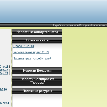
Под общей редакцией Валерия Левоневского
Новости законодательства
Новости сайта
Право РБ 2013
Региональное право 2013
Защита прав потребителей
Стр.11
|
Стр.22
|
Новости Беларуси
Стр.33
|
Новости Спецпроекта
"Тюрьма"
 №220
Полезные ресурсы
г. №54