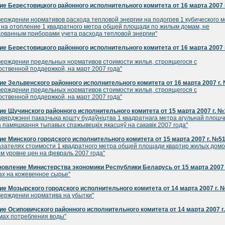
е Берестовицкого районного исполнительного комитета от 16 марта 2007 г
верждении нормативов расхода тепловой энергии на подогрев 1 кубического 
 на отопление 1 квадратного метра общей площади по жилым домам, не
ованным приборами учета расхода тепловой энергии"
е Берестовицкого районного исполнительного комитета от 16 марта 2007 г
верждении предельных нормативов стоимости жилья, строящегося с
рственной поддержкой, на март 2007 года"
е Зельвенского районного исполнительного комитета от 16 марта 2007 г.
верждении предельных нормативов стоимости жилья, строящегося с
рственной поддержкой, на март 2007 года"
е Щучинского районного исполнительного комитета от 15 марта 2007 г. №
цвярджэннi паказчыка кошту будаўнiцтва 1 квадратнага метра агульнай плош
 памяшкання тыпавых спажывецкiх якасцяў на сакавiк 2007 года"
е Минского городского исполнительного комитета от 15 марта 2007 г. №5
азателях стоимости 1 квадратного метра общей площади квартир жилых домо
м уровне цен на февраль 2007 года"
овление Министерства экономики Республики Беларусь от 15 марта 2007 
ах на кожевенное сырье"
е Мозырского городского исполнительного комитета от 14 марта 2007 г. 
верждении норматива на убытки"
е Осиповичского районного исполнительного комитета от 14 марта 2007 г
мах потребления воды"