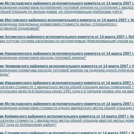
е Мстиславского районного исполнительного комитета от 14 марта 2007 г
верждении нормативов потребления тепловой энергии на отопления 1 квадра
общей площади по жилым домам, не оборудованным приборами учета"
е Мостовского районного исполнительного комитета от 14 марта 2007 г. 
верждении предельных нормативов стоимости жилья, строящегося с
рственной поддержкой"
е Хотимского районного исполнительного комитета от 14 марта 2007 г. №
мах отпуска топлива населению по регулируемым (фиксированным) ценам на
е Наровлянского районного исполнительного комитета от 14 марта 2007 г
верждении нормативов расхода тепловой энергии"
е Чериковского районного исполнительного комитета от 14 марта 2007 г. 
верждении норматива расхода тепловой энергии на подогрев одного кубическ
воды"
е Ивацевичского районного исполнительного комитета от 14 марта 2007 г
азателях стоимости 1 квадратного метра общей площади жилых помещений 
ительских качеств в базисных ценах 1991 года и в текущем уровне цен на мар
е Мстиславского районного исполнительного комитета от 14 марта 2007 г
верждении нормативов стоимости одного квадратного метра общей площади 
е Кобринского районного исполнительного комитета от 14 марта 2007 г. 
азателях стоимости 1 квадратного метра общей площади квартир жилых домо
007 года по Кобринскому району"
е Слонимского районного исполнительного комитета от 14 марта 2007 г. 