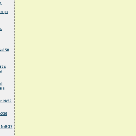
.
метра
.
 №158
174
чы
10
в в
г. №52
№239
. №6-37