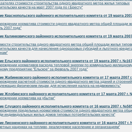
азателях стоимости строительства одного квадратного метра жилья типовых
ительских качеств на март 2007 года по г.Бресту"
е Краснопольского районного исполнительного комитета от 19 марта 2007
верждении норматива стоимости одного квадратного метра общей площади ж
ь 2007 года"
е Калинковичского районного исполнительного комитета от 19 марта 2007 
имости строительства одного квадратного метра общей площади жилья типо
ительских качеств для начисления одноразовых субсидий и льготного кредит
нам"
е Ельского районного исполнительного комитета от 19 марта 2007 г. №16
верждении нормативов расхода тепловой энергии по коммунально-жилищном
ному предприятию "Ельское" за февраль 2007 года"
е Жабинковского районного исполнительного комитета от 17 марта 2007 г
верждении расчетной стоимости одного квадратного метра зданий и строений
лежащих физическим лицам, для исчисления налога на недвижимость"
е Жлобинского районного исполнительного комитета от 17 марта 2007 г. 
верждении норматива на убытки"
е Слуцкого районного исполнительного комитета от 16 марта 2007 г. №58
верждении предельных нормативов стоимости одного квадратного метра общ
и индивидуальных жилых домов типовых потребительских качеств"
е Лиозненского районного исполнительного комитета от 16 марта 2007 г.
четных наценках на топливо, реализуемое населению и организациям"