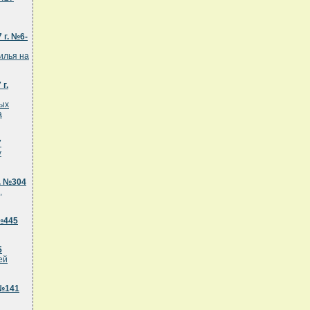
 г. №6-
илья на
г.
вых
а
7
у
. №304
,
№445
5
ей
 №141