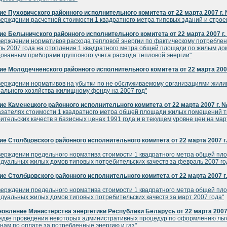
е Пуховичского районного исполнительного комитета от 22 марта 2007 г.
верждении расчетной стоимости 1 квадратного метра типовых зданий и строе
е Белыничского районного исполнительного комитета от 22 марта 2007 г.
верждении нормативов расхода тепловой энергии по фактическому потребле
ь 2007 года на отопление 1 квадратного метра общей площади по жилым до
ованным приборами группового учета расхода тепловой энергии"
е Молодечненского районного исполнительного комитета от 22 марта 2007
верждении нормативов на убытки по не обслуживаемому организациями жил
ального хозяйства жилищному фонду на 2007 год"
е Каменецкого районного исполнительного комитета от 22 марта 2007 г. 
азателях стоимости 1 квадратного метра общей площади жилых помещений 
ительских качеств в базисных ценах 1991 года и в текущем уровне цен на мар
е Столбцовского районного исполнительного комитета от 22 марта 2007 г
верждении предельного норматива стоимости 1 квадратного метра общей пл
дуальных жилых домов типовых потребительских качеств за февраль 2007 го
е Столбцовского районного исполнительного комитета от 22 марта 2007 г
верждении предельного норматива стоимости 1 квадратного метра общей пл
дуальных жилых домов типовых потребительских качеств за март 2007 года"
овление Министерства энергетики Республики Беларусь от 22 марта 2007
ядке проведения некоторых административных процедур по оформлению льг
нам по оплате за потребленные энергию и газ"