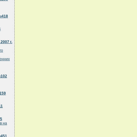
№418
4
2007 г.
го
енних
№102
159
11
55
в на
№451