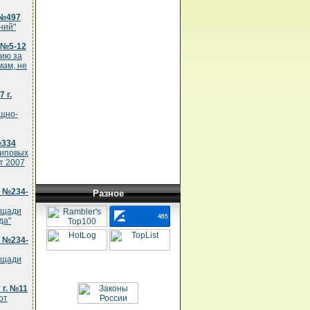
 №497
ний"
 №5-12
нию за
мам, не
 г.
ищно-
№334
типовых
т 2007
. №234-
Разное
ощади
да"
. №234-
ощади
 г. №11
от