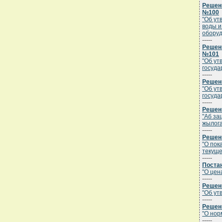
Решени
№100
"Об ут
воды и
оборуд
-----
Решени
№101
"Об ут
госуда
-----
Решени
"Об ут
госуда
-----
Решени
"Аб за
жылога
-----
Решени
"О пок
текуще
-----
Постан
"О цен
-----
Решени
"Об ут
-----
Решени
"О нор
-----