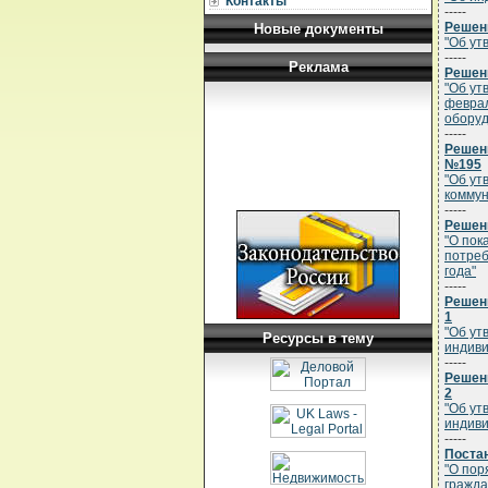
Контакты
-----
Решени
Новые документы
"Об ут
-----
Реклама
Решени
"Об ут
феврал
оборуд
-----
Решени
№195
"Об ут
коммун
-----
Решени
"О пок
потреб
года"
-----
Решени
1
"Об ут
Ресурсы в тему
индиви
-----
Решени
2
"Об ут
индиви
-----
Постан
"О пор
гражда