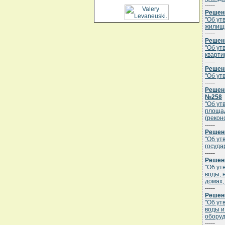
-----
Решени
"Об ут
жилищн
-----
Решени
"Об ут
кварти
-----
Решени
"Об ут
-----
Решени
№258
"Об ут
площад
(рекон
-----
Решени
"Об ут
госуда
-----
Решени
"Об ут
воды, 
домах,
-----
Решени
"Об ут
воды и
оборуд
-----