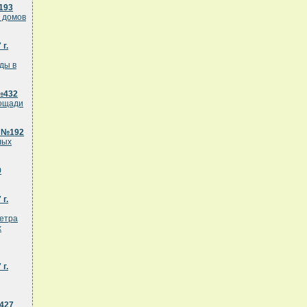
193
 домов
г.
ды в
№432
лощади
. №192
лых
9
г.
метра
х
г.
№427