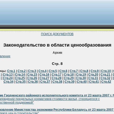
ПОИСК ДОКУМЕНТОВ
Законодательство в области ценообразования
Архив
овление
Стр. 8
ицы:
Стр.1
|
Стр.2
|
Стр.3
|
Стр.4
|
Стр.5
|
Стр.6
|
Стр.7
|
Стр.8
|
Стр.9
|
Стр.10
|
2
|
Стр.13
|
Стр.14
|
Стр.15
|
Стр.16
|
Стр.17
|
Стр.18
|
Стр.19
|
Стр.20
|
Стр.21
|
3
|
Стр.24
|
Стр.25
|
Стр.26
|
Стр.27
|
Стр.28
|
Стр.29
|
Стр.30
|
Стр.31
|
Стр.32
|
Стр.34
|
Стр.35
|
Стр.36
|
Стр.37
|
Стр.38
|
Стр.39
|
Стр.40
|
Стр.41
|
Стр.42
е Гродненского районного исполнительного комитета от 23 марта 2007 г.
верждении предельных нормативов стоимости жилья, строящегося с
рственной поддержкой"
овление Министерства экономики Республики Беларусь от 23 марта 2007 
дексе цен в строительстве"