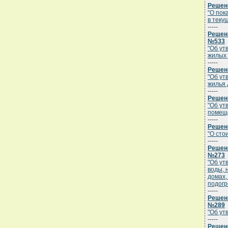
Решени
"О пок
в теку
-----
Решени
№533
"Об ут
жилых 
-----
Решени
"Об ут
жилья 
-----
Решени
"Об ут
помеще
-----
Решени
"О сто
-----
Решени
№273
"Об ут
воды, 
домах,
подогр
-----
Решени
№289
"Об ут
-----
Решени