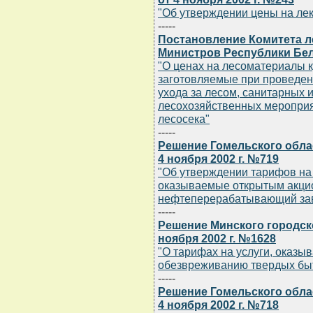
"Об утверждении цены на ле
-----
Постановление Комитета л
Министров Республики Бела
"О ценах на лесоматериалы к
заготовляемые при проведени
ухода за лесом, санитарных и
лесохозяйственных мероприя
лесосека"
-----
Решение Гомельского обла
4 ноября 2002 г. №719
"Об утверждении тарифов на 
оказываемые открытым акци
нефтеперерабатывающий зав
-----
Решение Минского городск
ноября 2002 г. №1628
"О тарифах на услуги, оказы
обезвреживанию твердых бы
-----
Решение Гомельского обла
4 ноября 2002 г. №718