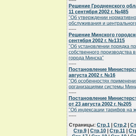
-----
Решение Гродненского обл
11 сентября 2002 г. №485
"Об утверждении нормативно
обслуживания и центральног
-----
Решение Минского городск
сентября 2002 г. №1315
"Об установлении порядка п
собственного производства 
города Минска"
-----
Постановление Министерст
августа 2002 г. №16
"Об особенностях применени
организациями системы Мини
-----
Постановление Министерст
от 23 августа 2002 г. №205
"Об индексации тарифов на 
-----
Страницы:
Стр.1
|
Стр.2
|
Ст
Стр.9
|
Стр.10
|
Стр.11
|
Ст