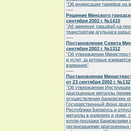
"Об индексации тарифов на 
-----
Решение Минского городск
сентября 2002 г. №1410
"Аб змяненнi тарыфаў на пер
транспартам агульнага карыс
-----
Постановление Совета Мин
сентября 2002 г. №1312
"Об утверждении Министерст
и услуг, за которые взимаетс
взимания"
-----
Постановление Министерс
от 23 сентября 2002 г. №132
"Об утверждении Инструкции
драгоценные металлы (кроме
осуществлении банковских о
Государственный фонд драго
Республики Беларусь и отпус
металлы в изделиях и ломе, 
купли-продажи банковскими 
организациями драгоценных 