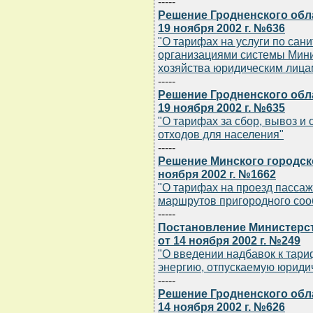
-----
Решение Гродненского обл
19 ноября 2002 г. №636
"О тарифах на услуги по сан
организациями системы Мин
хозяйства юридическим лица
-----
Решение Гродненского обл
19 ноября 2002 г. №635
"О тарифах за сбор, вывоз 
отходов для населения"
-----
Решение Минского городск
ноября 2002 г. №1662
"О тарифах на проезд пассаж
маршрутов пригородного со
-----
Постановление Министерст
от 14 ноября 2002 г. №249
"О введении надбавок к тари
энергию, отпускаемую юриди
-----
Решение Гродненского обл
14 ноября 2002 г. №626