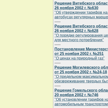
Решение Витебского облас
26 ноября 2002 г. №630
"Об утверждении тарифов на
автобусах регулярных маршр
-----
Решение Витебского облас
26 ноября 2002 г. №628
"О порядке регулирования це
для местного потребления"
-----
Постановление Министерст
от 25 ноября 2002 г. №251
"О ценах на природный газ"
-----
Решение Могилевского обл
от 25 ноября 2002 г. №24-18
"О предельном максимальном
обезвреживание твердых быт
-----
Решение Гомельского обла
20 ноября 2002 г. №746
"Об установлении тарифов н
автомобильным транспортом