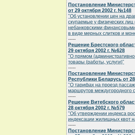
Постановление Министерс
от 29 октября 2002 г. №148
"Об установлении цен на дра
скупаемые у физических лиц 
небанковскими финансовыми
в виде мерных слитков и моне
-----
Решение Брестского облас
29 октября 2002 г. №628
"О прямом (административно
товары (работы, услуги)"
-----
Постановление Министерст
Республики Беларусь от 28 
"О тарифах на проезд пассаж
маршрутов междугородного 
-----
Решение Витебского облас
28 октября 2002 г. №579
"Об утверждении индекса рос
индексации жилищных квот на
-----
Постановление Министерст