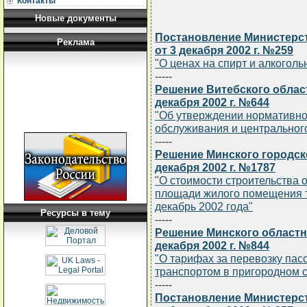
Контакты
Новые документы
Постановление Министерст
Реклама
от 3 декабря 2002 г. №259
"О ценах на спирт и алкогол
-----
Решение Витебского облас
декабря 2002 г. №644
"Об утверждении нормативно
обслуживания и центральног
-----
Решение Минского городск
декабря 2002 г. №1787
"О стоимости строительства 
площади жилого помещения т
декабрь 2002 года"
Ресурсы в тему
-----
Решение Минского областн
декабря 2002 г. №844
"О тарифах за перевозку па
транспортом в пригородном 
-----
Постановление Министерст