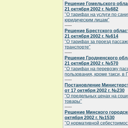
Решение Гомельского обла
21 октября 2002 г. №682
"О тарифах на услуги по сан
юридическим лицам"
-----
Решение Брестского облас
21 октября 2002 г. №614
"О тарифах за проезд пасса
транспорте"
-----
Решение Гродненского обл
21 октября 2002 г. №570
"О тарифах на перевозку па
пользования, кроме такси, в 
-----
Постановление Министерст
от 17 октября 2002 г. №230
"О предельных ценах на соц
товары"
-----
Решение Минского городск
октября 2002 г. №1530
"О нормативной себестоимос