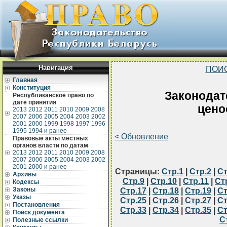
Навигация
ПОИ
Главная
Конституция
Законодат
Республиканское право по
дате принятия
цено
2013
2012
2011
2010
2009
2008
2007
2006
2005
2004
2003
2002
2001
2000
1999
1998
1997
1996
1995
1994 и ранее
< Обновление
Правовые акты местных
органов власти по датам
2013
2012
2011
2010
2009
2008
2007
2006
2005
2004
2003
2002
2001
2000 и ранее
Страницы:
Стр.1
|
Стр.2
|
Ст
Архивы
Стр.9
|
Стр.10
|
Стр.11
|
Ст
Кодексы
Законы
Стр.17
|
Стр.18
|
Стр.19
|
Ст
Указы
Стр.25
|
Стр.26
|
Стр.27
|
Ст
Постановления
Стр.33
|
Стр.34
|
Стр.35
|
Ст
Поиск документа
С
Полезные ссылки