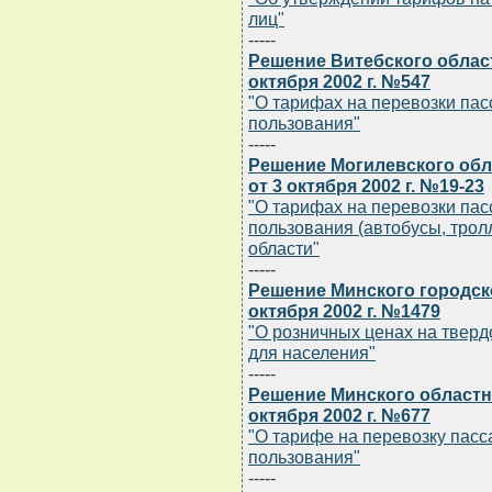
лиц"
-----
Решение Витебского облас
октября 2002 г. №547
"О тарифах на перевозки па
пользования"
-----
Решение Могилевского обл
от 3 октября 2002 г. №19-23
"О тарифах на перевозки па
пользования (автобусы, трол
области"
-----
Решение Минского городск
октября 2002 г. №1479
"О розничных ценах на тверд
для населения"
-----
Решение Минского областн
октября 2002 г. №677
"О тарифе на перевозку пас
пользования"
-----