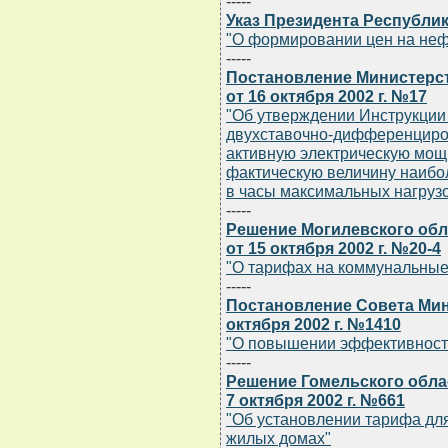
-----
Указ Президента Республики
"О формировании цен на не
-----
Постановление Министерст
от 16 октября 2002 г. №17
"Об утверждении Инструкции
двухставочно-дифференциров
активную электрическую мощн
фактическую величину наибо
в часы максимальных нагруз
-----
Решение Могилевского обл
от 15 октября 2002 г. №20-4
"О тарифах на коммунальные 
-----
Постановление Совета Мин
октября 2002 г. №1410
"О повышении эффективност
-----
Решение Гомельского обла
7 октября 2002 г. №661
"Об установлении тарифа дл
жилых домах"