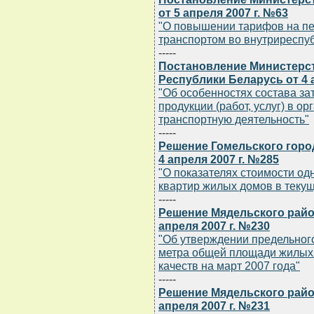
от 5 апреля 2007 г. №63
"О повышении тарифов на п
транспортом во внутриреспу
-----
Постановление Министерст
Республики Беларусь от 4 а
"Об особенностях состава за
продукции (работ, услуг) в 
транспортную деятельность"
-----
Решение Гомельского горо
4 апреля 2007 г. №285
"О показателях стоимости од
квартир жилых домов в текущ
-----
Решение Мядельского райо
апреля 2007 г. №230
"Об утверждении предельног
метра общей площади жилых
качеств на март 2007 года"
-----
Решение Мядельского райо
апреля 2007 г. №231