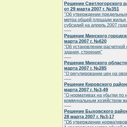
Решение Светлогорского р
от 29 марта 2007 г. №351
"Об утверждении предельных
метра общей площади жилья д
субсидий на апрель 2007 год
-----
Решение Минского городск
марта 2007 г. №620
"Об установлении расчетной 
здания, строения"
-----
Решение Минского областн
марта 2007 г. №285
"О регулировании цен на ов
-----
Решение Кировского район
марта 2007 г. №3-49
"О нормативах на убытки по
коммунальным хозяйством жи
-----
Решение Быховского район
28 марта 2007 г. №3-17
"Об утверждении нормативов