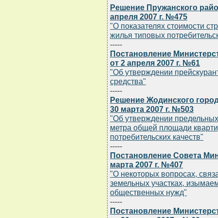
Решение Пружанского райо
апреля 2007 г. №475
"О показателях стоимости ст
жилья типовых потребительск
-----
Постановление Министерст
от 2 апреля 2007 г. №61
"Об утверждении прейскуран
средства"
-----
Решение Жодинского город
30 марта 2007 г. №503
"Об утверждении предельных
метра общей площади кварт
потребительских качеств"
-----
Постановление Совета Мин
марта 2007 г. №407
"О некоторых вопросах, связ
земельных участках, изымае
общественных нужд"
-----
Постановление Министерст