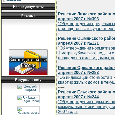
Контакты
Новые документы
Решение Лидского районно
Реклама
апреля 2007 г. №393
"Об утверждении предельных
строящегося с государствен
-----
Решение Ошмянского район
апреля 2007 г. №121
"Об утверждении нормативов
1 метра кубического воды и 
площади по жилым домам, не
-----
Решение Оршанского район
апреля 2007 г. №283
"Об индексации стоимости 1
Ресурсы в тему
квартир жилых домов в текущ
-----
Решение Ельского районно
апреля 2007 г. №244
"Об утверждении нормативов
коммунально-жилищному унит
2007 года"