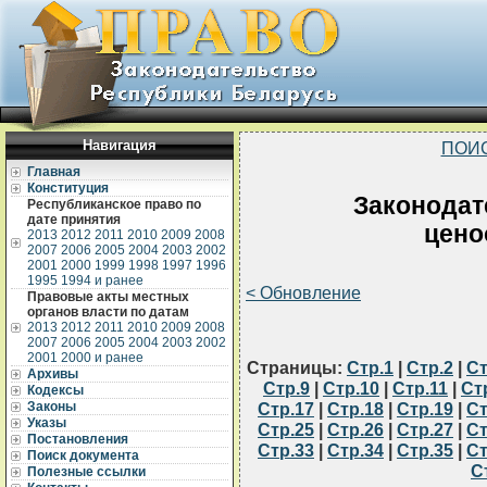
Навигация
ПОИ
Главная
Конституция
Законодат
Республиканское право по
дате принятия
цено
2013
2012
2011
2010
2009
2008
2007
2006
2005
2004
2003
2002
2001
2000
1999
1998
1997
1996
1995
1994 и ранее
< Обновление
Правовые акты местных
органов власти по датам
2013
2012
2011
2010
2009
2008
2007
2006
2005
2004
2003
2002
2001
2000 и ранее
Страницы:
Стр.1
|
Стр.2
|
Ст
Архивы
Стр.9
|
Стр.10
|
Стр.11
|
Ст
Кодексы
Законы
Стр.17
|
Стр.18
|
Стр.19
|
Ст
Указы
Стр.25
|
Стр.26
|
Стр.27
|
Ст
Постановления
Стр.33
|
Стр.34
|
Стр.35
|
Ст
Поиск документа
С
Полезные ссылки