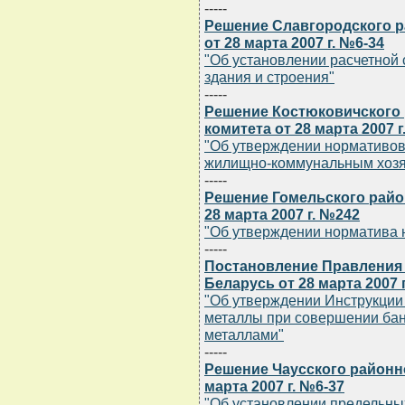
-----
Решение Славгородского р
от 28 марта 2007 г. №6-34
"Об установлении расчетной 
здания и строения"
-----
Решение Костюковичского
комитета от 28 марта 2007 г
"Об утверждении нормативов
жилищно-коммунальным хозя
-----
Решение Гомельского райо
28 марта 2007 г. №242
"Об утверждении норматива 
-----
Постановление Правления
Беларусь от 28 марта 2007 
"Об утверждении Инструкции
металлы при совершении бан
металлами"
-----
Решение Чаусского районн
марта 2007 г. №6-37
"Об установлении предельны