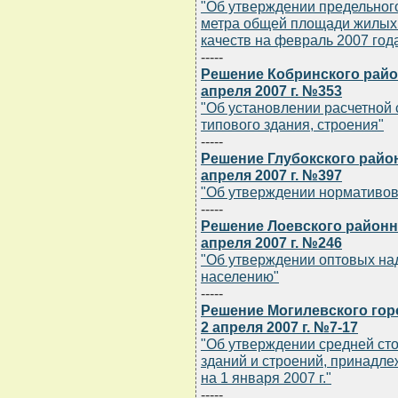
"Об утверждении предельног
метра общей площади жилых
качеств на февраль 2007 год
-----
Решение Кобринского райо
апреля 2007 г. №353
"Об установлении расчетной 
типового здания, строения"
-----
Решение Глубокского райо
апреля 2007 г. №397
"Об утверждении нормативов
-----
Решение Лоевского районн
апреля 2007 г. №246
"Об утверждении оптовых на
населению"
-----
Решение Могилевского гор
2 апреля 2007 г. №7-17
"Об утверждении средней сто
зданий и строений, принадл
на 1 января 2007 г."
-----