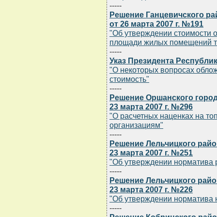
-----
Решение Ганцевичского ра
от 26 марта 2007 г. №191
"Об утверждении стоимости 
площади жилых помещений ти
-----
Указ Президента Республик
"О некоторых вопросах обло
стоимость"
-----
Решение Оршанского город
23 марта 2007 г. №296
"О расчетных наценках на то
организациям"
-----
Решение Лельчицкого райо
23 марта 2007 г. №251
"Об утверждении норматива 
-----
Решение Лельчицкого райо
23 марта 2007 г. №226
"Об утверждении норматива 
-----