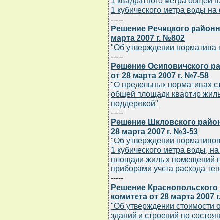
1 квадратного метра общей 
1 кубического метра воды на
-----
Решение Речицкого районн
марта 2007 г. №802
"Об утверждении норматива 
-----
Решение Осиповичского ра
от 28 марта 2007 г. №7-58
"О предельных нормативах ст
общей площади квартир жилы
поддержкой"
-----
Решение Шкловского район
28 марта 2007 г. №3-53
"Об утверждении нормативов
1 кубического метра воды, н
площади жилых помещений п
приборами учета расхода теп
-----
Решение Краснопольского
комитета от 28 марта 2007 г
"Об утверждении стоимости о
зданий и строений по состоян