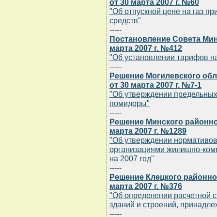
от 30 марта 2007 г. №60
"Об отпускной цене на газ п
средств"
-----
Постановление Совета Мин
марта 2007 г. №412
"Об установлении тарифов на
-----
Решение Могилевского обл
от 30 марта 2007 г. №7-1
"Об утверждении предельных
помидоры"
-----
Решение Минского районно
марта 2007 г. №1289
"Об утверждении нормативов
организациями жилищно-ком
на 2007 год"
-----
Решение Клецкого районно
марта 2007 г. №376
"Об определении расчетной с
зданий и строений, принадл
-----