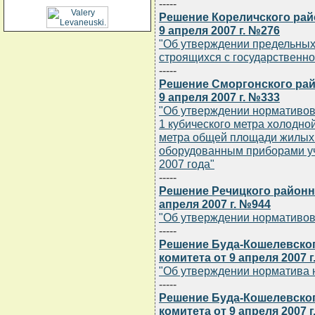
-----
Решение Кореличского рай
9 апреля 2007 г. №276
"Об утверждении предельных
строящихся с государственн
-----
Решение Сморгонского рай
9 апреля 2007 г. №333
"Об утверждении нормативов
1 кубического метра холодно
метра общей площади жилых
оборудованным приборами уч
2007 года"
-----
Решение Речицкого районн
апреля 2007 г. №944
"Об утверждении нормативов
-----
Решение Буда-Кошелевско
комитета от 9 апреля 2007 
"Об утверждении норматива 
-----
Решение Буда-Кошелевско
комитета от 9 апреля 2007 