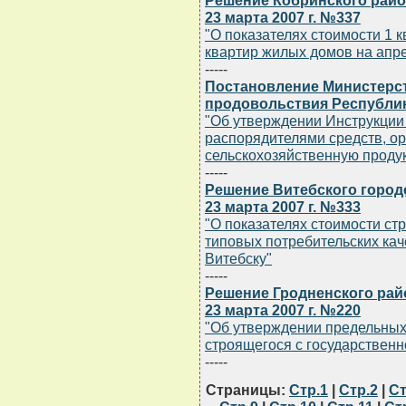
Решение Кобринского райо
23 марта 2007 г. №337
"О показателях стоимости 1 
квартир жилых домов на апре
-----
Постановление Министерст
продовольствия Республики
"Об утверждении Инструкции
распорядителями средств, о
сельскохозяйственную проду
-----
Решение Витебского город
23 марта 2007 г. №333
"О показателях стоимости ст
типовых потребительских кач
Витебску"
-----
Решение Гродненского рай
23 марта 2007 г. №220
"Об утверждении предельных
строящегося с государствен
-----
Страницы:
Стр.1
|
Стр.2
|
Ст