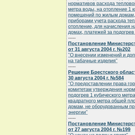
нормативов расхода тепловой
метра воды, на отопление 1
помещений по жилым домам,
приборами учета расхода теп
отопление, для начисления 
домах, платежей за подогрев
-----
Постановление Министерст
от 31 августа 2004 г. №202
"О внесении изменений и до
на табачные изделия"
-----
Решение Брестского облас
30 августа 2004 г. №584
"О предоставлении права го
комитетам утверждения норм
подогрев 1 кубического метр
квадратного метра общей п
домам, не оборудованным пр
энергии"
-----
Постановление Министерст
от 27 августа 2004 г. №199