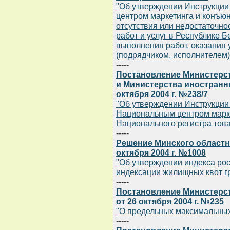
"Об утверждении Инструкции
центром маркетинга и конъюн
отсутствия или недостаточно
работ и услуг в Республике Б
выполнения работ, оказания
(подрядчиком, исполнителем)
-----
Постановление Министерст
и Министерства иностранн
октября 2004 г. №238/7
"Об утверждении Инструкции
Национальным центром марке
Национального регистра тов
-----
Решение Минского областн
октября 2004 г. №1008
"Об утверждении индекса рос
индексации жилищных квот 
-----
Постановление Министерст
от 26 октября 2004 г. №235
"О предельных максимальных
-----