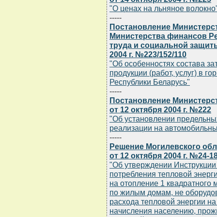
"О ценах на льняное волокно
-----
Постановление Министерст
Министерства финансов Ре
труда и социальной защиты
2004 г. №223/152/110
"Об особенностях состава за
продукции (работ, услуг) в
Республики Беларусь"
-----
Постановление Министерст
от 12 октября 2004 г. №222
"Об установлении предельны
реализации на автомобильны
-----
Решение Могилевского обл
от 12 октября 2004 г. №24-1
"Об утверждении Инструкции
потребления тепловой энерги
на отопление 1 квадратного
по жилым домам, не оборудо
расхода тепловой энергии на
начисления населению, прож