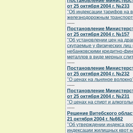
Постановление Министерст
от 25 октября 2004 г. №233
"Об индексации тарифов на в
железнодорожным транспорт
-----
Постановление Министерс
от 25 октября 2004 г. №157
"Об установлении цен на дра
скупаемые у физических лиц 
небанковскими кредитно-фи
металлов в виде мерных слит
-----
Постановление Министерст
от 25 октября 2004 г. №232
"О ценах на льняное волокно
-----
Постановление Министерст
от 25 октября 2004 г. №231
"О ценах на спирт и алкогол
-----
Решение Витебского облас
21 октября 2004 г. №662
"Об утверждении индекса рос
индексации жилищных квот на