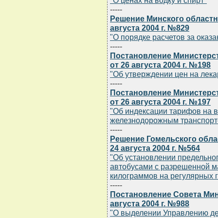
"О ценах на водку и спирт"
-----
Решение Минского областн
августа 2004 г. №829
"О порядке расчетов за оказ
-----
Постановление Министерст
от 26 августа 2004 г. №198
"Об утверждении цен на лек
-----
Постановление Министерст
от 26 августа 2004 г. №197
"Об индексации тарифов на в
железнодорожным транспорт
-----
Решение Гомельского обла
24 августа 2004 г. №564
"Об установлении предельно
автобусами с разрешенной м
килограммов на регулярных 
-----
Постановление Совета Мин
августа 2004 г. №988
"О выделении Управлению де