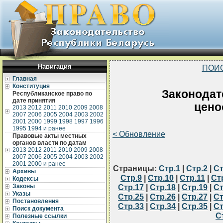
Навигация
ПОИ
Главная
Конституция
Законодат
Республиканское право по
дате принятия
цено
2013
2012
2011
2010
2009
2008
2007
2006
2005
2004
2003
2002
2001
2000
1999
1998
1997
1996
1995
1994 и ранее
< Обновление
Правовые акты местных
органов власти по датам
2013
2012
2011
2010
2009
2008
2007
2006
2005
2004
2003
2002
2001
2000 и ранее
Страницы:
Стр.1
|
Стр.2
|
Ст
Архивы
Стр.9
|
Стр.10
|
Стр.11
|
Ст
Кодексы
Законы
Стр.17
|
Стр.18
|
Стр.19
|
Ст
Указы
Стр.25
|
Стр.26
|
Стр.27
|
Ст
Постановления
Стр.33
|
Стр.34
|
Стр.35
|
Ст
Поиск документа
С
Полезные ссылки