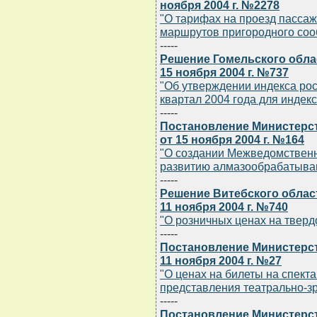
ноября 2004 г. №2278
"О тарифах на проезд пассаж
маршрутов пригородного со
-----
Решение Гомельского обла
15 ноября 2004 г. №737
"Об утверждении индекса рост
квартал 2004 года для индек
-----
Постановление Министерс
от 15 ноября 2004 г. №164
"О создании Межведомственно
развитию алмазообрабатыва
-----
Решение Витебского облас
11 ноября 2004 г. №740
"О розничных ценах на тверд
-----
Постановление Министерст
11 ноября 2004 г. №27
"О ценах на билеты на спект
представления театрально-з
-----
Постановление Министерст