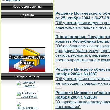
Контакты
Новые документы
Решение Могилевского обл
Реклама
от 25 ноября 2004 г. №27-19
"Об утверждении индекса рос
индексации жилищных квот г
-----
Постановление Государс
комитет Республики Белару
"Об особенностях состава за
продукции (работ, услуг), п
сектора экономики, передан
военно-промышленного комит
-----
Решение Минского областн
ноября 2004 г. №1087
Ресурсы в тему
"Об утверждении показателя 
метра общей площади жилог
-----
Решение Минского областн
ноября 2004 г. №1084
"О тарифах на перевозку па
пользования"