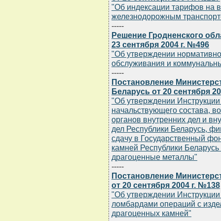
"Об индексации тарифов на в
железнодорожным транспорт
-----
Решение Гродненского обл
23 сентября 2004 г. №496
"Об утверждении нормативно
обслуживания и коммунальны
-----
Постановление Министерст
Беларусь от 20 сентября 20
"Об утверждении Инструкции
начальствующего состава, в
органов внутренних дел и вн
дел Республики Беларусь, фи
сдачу в Государственный фо
камней Республики Беларусь
драгоценные металлы"
-----
Постановление Министерс
от 20 сентября 2004 г. №138
"Об утверждении Инструкции
ломбардами операций с изде
драгоценных камней"