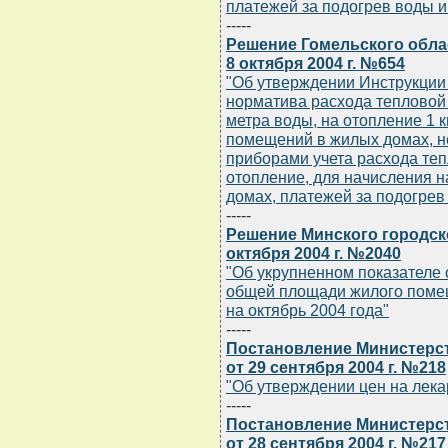
платежей за подогрев воды и
-----
Решение Гомельского обла
8 октября 2004 г. №654
"Об утверждении Инструкции 
норматива расхода тепловой 
метра воды, на отопление 1
помещений в жилых домах, 
приборами учета расхода теп
отопление, для начисления 
домах, платежей за подогрев
-----
Решение Минского городск
октября 2004 г. №2040
"Об укрупненном показателе 
общей площади жилого помещ
на октябрь 2004 года"
-----
Постановление Министерст
от 29 сентября 2004 г. №218
"Об утверждении цен на лек
-----
Постановление Министерст
от 28 сентября 2004 г. №217