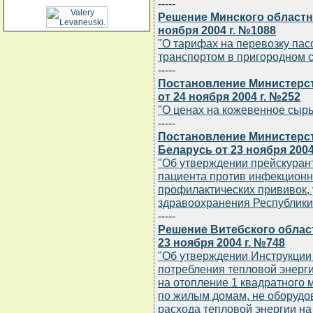
-----
Решение Минского областн
ноября 2004 г. №1088
"О тарифах на перевозку па
транспортом в пригородном 
-----
Постановление Министерст
от 24 ноября 2004 г. №252
"О ценах на кожевенное сырь
-----
Постановление Министерс
Беларусь от 23 ноября 2004
"Об утверждении прейскуран
пациента против инфекционн
профилактических прививок
здравоохранения Республики
-----
Решение Витебского облас
23 ноября 2004 г. №748
"Об утверждении Инструкции
потребления тепловой энерги
на отопление 1 квадратного
по жилым домам, не оборудо
расхода тепловой энергии на