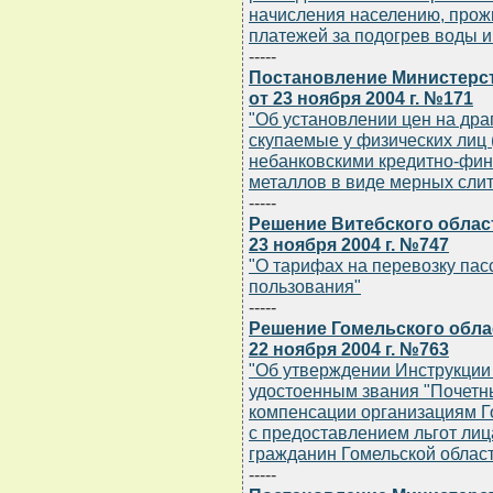
начисления населению, прож
платежей за подогрев воды и
-----
Постановление Министерс
от 23 ноября 2004 г. №171
"Об установлении цен на дра
скупаемые у физических лиц 
небанковскими кредитно-фи
металлов в виде мерных слит
-----
Решение Витебского облас
23 ноября 2004 г. №747
"О тарифах на перевозку па
пользования"
-----
Решение Гомельского обла
22 ноября 2004 г. №763
"Об утверждении Инструкции 
удостоенным звания "Почетны
компенсации организациям Г
с предоставлением льгот ли
гражданин Гомельской облас
-----