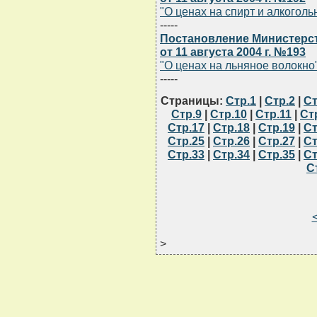
"О ценах на спирт и алкогол
-----
Постановление Министерст
от 11 августа 2004 г. №193
"О ценах на льняное волокно
-----
Страницы:
Стр.1
|
Стр.2
|
Ст
Стр.9
|
Стр.10
|
Стр.11
|
Ст
Стр.17
|
Стр.18
|
Стр.19
|
Ст
Стр.25
|
Стр.26
|
Стр.27
|
Ст
Стр.33
|
Стр.34
|
Стр.35
|
Ст
С
>