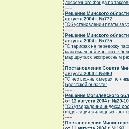
лесосечного фонда по таксов
-----
Решение Минского областн
августа 2004 г. №772
"Об установлении платы за у
-----
Решение Минского областн
августа 2004 г. №775
"О тарифах на перевозку па
максимальной массой не боле
маршрутах с экспрессным р
-----
Постановление Совета Мин
августа 2004 г. №980
"О неотложных мерах по ликв
Брестской области"
-----
Решение Могилевского обл
от 12 августа 2004 г. №20-10
"Об утверждении индекса рос
индексации жилищных квот г
-----
Постановление Министерст
от 11 августа 2004 г. №192