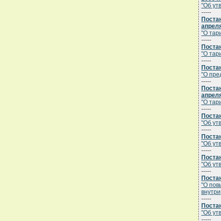
"Об ут
-----
Постан
апреля
"О тар
-----
Постан
"О тар
-----
Постан
"О пре
-----
Постан
апреля
"О тар
-----
Постан
"Об ут
-----
Постан
"Об ут
-----
Постан
"Об ут
-----
Постан
"О пов
внутри
-----
Постан
"Об ут
-----