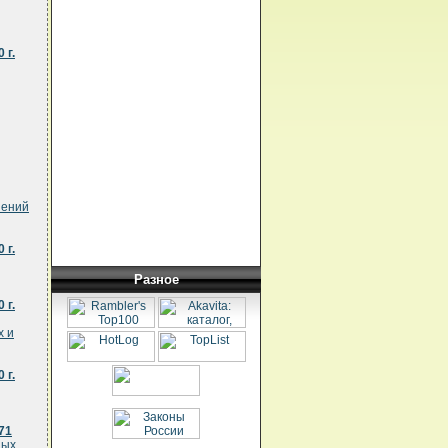
 г.
шений
 г.
Разное
 г.
х и
 г.
71
ных