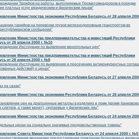
верждении Тарифов на работы, выполняемые Проматомнадзором в порядке
ия платных услуг юридическим и физическим лицам"
овление Министерства экономики Республики Беларусь от 28 апреля 2000
ышении тарифов на перевозки грузов железнодорожным транспортом во
республиканском сообщении"
новление Министерства предпринимательства и инвестиций Республики
сь от 28 апреля 2000 г. №10
верждении Инструкции по выявлению монопольных цен"
новление Министерства предпринимательства и инвестиций Республики
сь от 28 апреля 2000 г. №9
верждении Инструкции по выявлению и пресечению антиконкурентных согла
сованных действий) о ценах"
овление Министерства экономики Республики Беларусь от 27 апреля 2000
ах на сахар"
овление Министерства экономики Республики Беларусь от 26 апреля 2000
тановлении цен на драгоценные металлы в изделиях и ломе (кроме банковски
 слитков, а также монет), скупаемые у физических лиц"
овление Министерства экономики Республики Беларусь от 24 апреля 2000
дельных ценах на социально значимые продовольственные товары"
овление Совета Министров Республики Беларусь от 24 апреля 2000 г. №5
ершенствовании механизма предоставления гражданам безналичных жилищ