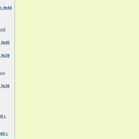
г. №44
ной
. №40
. №39
лых
. №36
0 г.
0 г.