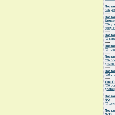
-----
Постан
"Об ус
-----
Поста
Белару
"Об ут
среды"
-----
Постан
"О тар
-----
Постан
"О пов
-----
Постан
"Об об
домов 
-----
Постан
"Об ут
-----
Указ П
"Об ос
драгоц
-----
Постан
№2
"О цен
-----
Постан
№33