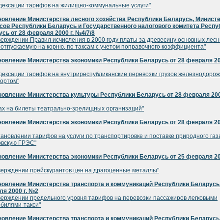
дексации тарифов на жилищно-коммунальные услуги"
новление Министерства лесного хозяйства Республики Беларусь, Минист
ов Республики Беларусь и Государственного налогового комитета Респу
сь от 28 февраля 2000 г. №4/7/8
верждении Правил исчисления в 2000 году платы за древесину основных лес
 отпускаемую на корню, по таксам с учетом поправочного коэффициента"
овление Министерства экономики Республики Беларусь от 28 февраля 200
дексации тарифов на внутриреспубликанские перевозки грузов железнодоро
ортом"
овление Министерства культуры Республики Беларусь от 28 февраля 200
ах на билеты театрально-зрелищных организаций"
овление Министерства экономики Республики Беларусь от 28 февраля 200
тановлении тарифов на услуги по транспортировке и поставке природного газ
овскую ГРЭС"
овление Министерства экономики Республики Беларусь от 25 февраля 200
верждении прейскурантов цен на драгоценные металлы"
овление Министерства транспорта и коммуникаций Республики Беларусь 
я 2000 г. №2
верждении предельного уровня тарифов на перевозки пассажиров легковыми
билями-такси"
овление Министерства транспорта и коммуникаций Республики Беларусь 