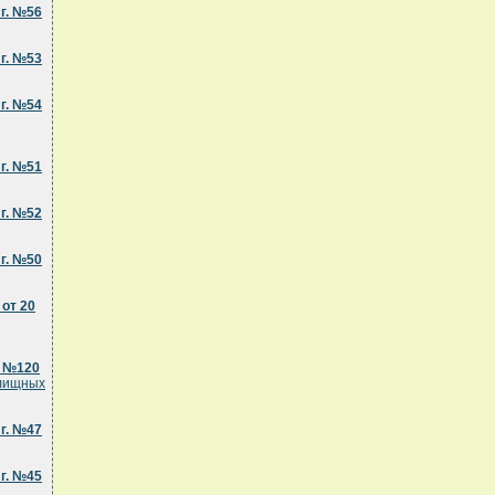
г. №56
г. №53
г. №54
г. №51
г. №52
г. №50
от 20
. №120
илищных
г. №47
г. №45