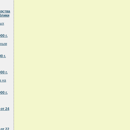
ерства
блики
ных
0 г.
жным
0 г.
0 г.
а на
0 г.
от 24
от 22