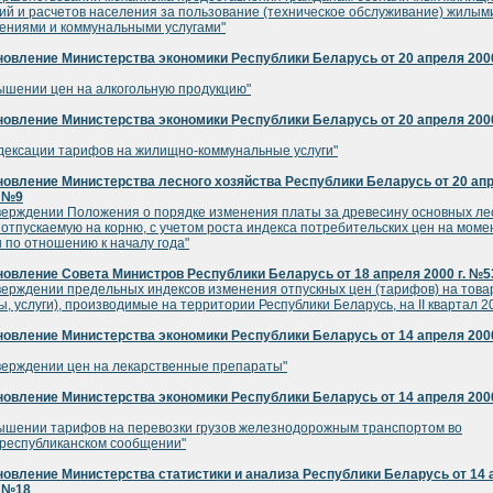
ий и расчетов населения за пользование (техническое обслуживание) жилым
ниями и коммунальными услугами"
овление Министерства экономики Республики Беларусь от 20 апреля 2000
ышении цен на алкогольную продукцию"
овление Министерства экономики Республики Беларусь от 20 апреля 2000
дексации тарифов на жилищно-коммунальные услуги"
овление Министерства лесного хозяйства Республики Беларусь от 20 ап
. №9
верждении Положения о порядке изменения платы за древесину основных л
 отпускаемую на корню, с учетом роста индекса потребительских цен на моме
 по отношению к началу года"
овление Совета Министров Республики Беларусь от 18 апреля 2000 г. №5
верждении предельных индексов изменения отпускных цен (тарифов) на тов
ы, услуги), производимые на территории Республики Беларусь, на II квартал 20
овление Министерства экономики Республики Беларусь от 14 апреля 2000
верждении цен на лекарственные препараты"
овление Министерства экономики Республики Беларусь от 14 апреля 2000
ышении тарифов на перевозки грузов железнодорожным транспортом во
республиканском сообщении"
овление Министерства статистики и анализа Республики Беларусь от 14 
. №18