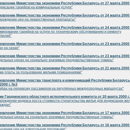
овление Министерства экономики Республики Беларусь от 27 марта 2000 
дексации тарифов на коммунальные услуги"
овление Министерства экономики Республики Беларусь от 24 марта 2000 
верждении цен на лекарственные препараты"
овление Министерства экономики Республики Беларусь от 24 марта 2000 
мировании тарифов на услуги по техническому обслуживанию и ремонту
билей"
овление Министерства экономики Республики Беларусь от 23 марта 2000 
ах на сахар"
овление Министерства экономики Республики Беларусь от 23 марта 2000 
дельных ценах на социально значимые продовольственные товары"
овление Министерства экономики Республики Беларусь от 21 марта 2000 
вке платы за пользование жилыми помещениями"
овление Министерства транспорта и коммуникаций Республики Беларусь 
2000 г. №3
ифах на перевозку пассажиров на регулярных междугородных маршрутах"
е Гродненского областного исполнительного комитета от 20 марта 2000 г
верждении индекса роста стоимости строительства жилья для индексации ж
раждан"
овление Министерства экономики Республики Беларусь от 17 марта 2000 
дельных ценах на социально значимые продовольственные товары"
овление Министерства экономики Республики Беларусь от 16 марта 2000 
ышении цен на алкогольную продукцию"