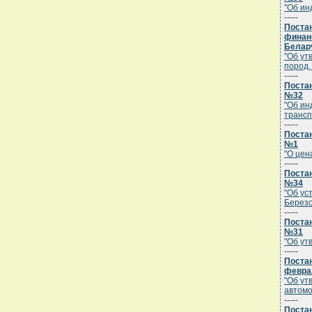
"Об ин
-----
Поста
финанс
Белару
"Об ут
пород,
-----
Постан
№32
"Об ин
трансп
-----
Постан
№1
"О цен
-----
Постан
№34
"Об ус
Берез
-----
Постан
№31
"Об ут
-----
Постан
феврал
"Об ут
автомо
-----
Постан