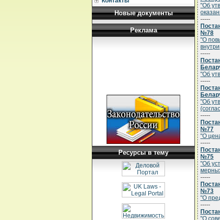
Контакты
"Об ут
оказан
Новые документы
-----
Постан
Реклама
№78
"О пов
внутри
-----
Поста
Белару
"Об ут
-----
Поста
Белару
"Об ут
(согла
-----
Постан
№77
"О цен
-----
Постан
Ресурсы в тему
№75
"Об ус
мерных
-----
Постан
№73
"О пре
-----
Постан
"О сов