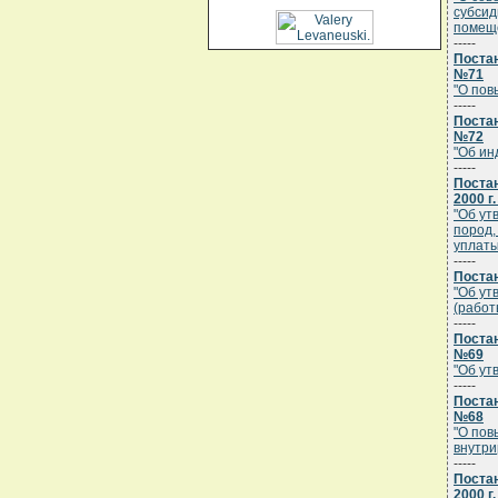
субсид
помеще
-----
Постан
№71
"О пов
-----
Постан
№72
"Об ин
-----
Постан
2000 г
"Об ут
пород,
уплаты
-----
Постан
"Об ут
(работ
-----
Постан
№69
"Об ут
-----
Постан
№68
"О пов
внутри
-----
Постан
2000 г