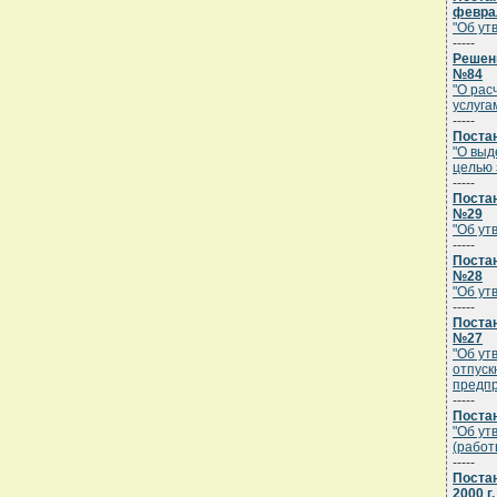
феврал
"Об ут
-----
Решени
№84
"О рас
услуга
-----
Постан
"О выд
целью 
-----
Постан
№29
"Об ут
-----
Постан
№28
"Об ут
-----
Постан
№27
"Об ут
отпуск
предпр
-----
Постан
"Об ут
(работ
-----
Поста
2000 г