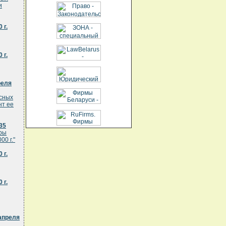
и
 г.
 г.
реля
есных
нт ее
35
ары
00 г."
 г.
 г.
апреля