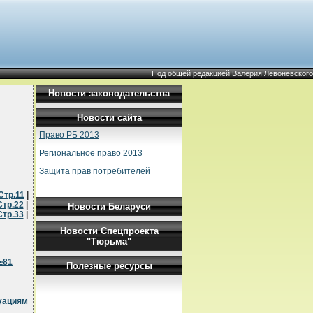
Под общей редакцией Валерия Левоневского
Новости законодательства
Новости сайта
Право РБ 2013
Региональное право 2013
Защита прав потребителей
Стр.11
|
Стр.22
|
Новости Беларуси
Стр.33
|
Новости Спецпроекта
"Тюрьма"
№81
Полезные ресурсы
уациям