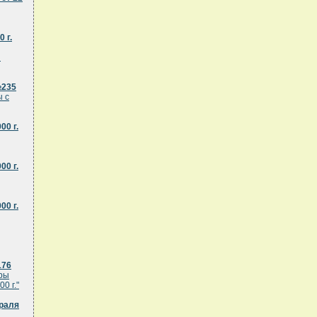
 г.
и
№235
ы с
0 г.
0 г.
0 г.
176
ары
0 г."
враля