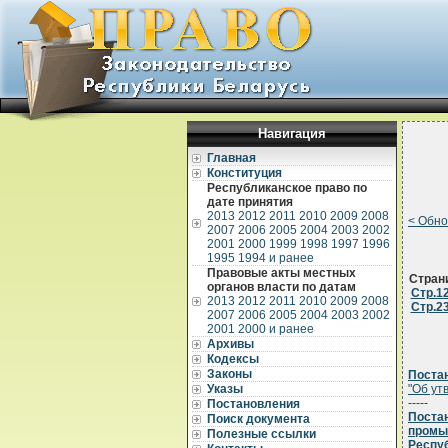
Навигация
Главная
Конституция
Республиканское право по
дате принятия
2013
2012
2011
2010
2009
2008
< Обн
2007
2006
2005
2004
2003
2002
2001
2000
1999
1998
1997
1996
1995
1994 и ранее
Правовые акты местных
Стран
органов власти по датам
Стр.1
2013
2012
2011
2010
2009
2008
Стр.2
2007
2006
2005
2004
2003
2002
2001
2000 и ранее
Архивы
Кодексы
Законы
Постан
Указы
"Об ут
-----
Постановления
Постан
Поиск документа
промы
Полезные ссылки
Респуб