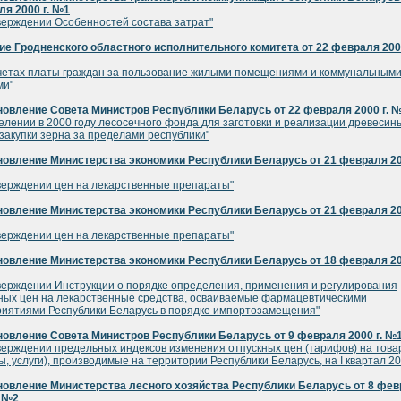
я 2000 г. №1
верждении Особенностей состава затрат"
е Гродненского областного исполнительного комитета от 22 февраля 2000
четах платы граждан за пользование жилыми помещениями и коммунальным
ми"
овление Совета Министров Республики Беларусь от 22 февраля 2000 г. 
елении в 2000 году лесосечного фонда для заготовки и реализации древесин
закупки зерна за пределами республики"
овление Министерства экономики Республики Беларусь от 21 февраля 200
верждении цен на лекарственные препараты"
овление Министерства экономики Республики Беларусь от 21 февраля 200
верждении цен на лекарственные препараты"
овление Министерства экономики Республики Беларусь от 18 февраля 200
верждении Инструкции о порядке определения, применения и регулирования
ных цен на лекарственные средства, осваиваемые фармацевтическими
иятиями Республики Беларусь в порядке импортозамещения"
овление Совета Министров Республики Беларусь от 9 февраля 2000 г. №
верждении предельных индексов изменения отпускных цен (тарифов) на тов
ы, услуги), производимые на территории Республики Беларусь, на I квартал 200
новление Министерства лесного хозяйства Республики Беларусь от 8 фе
. №2