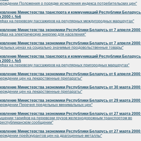
верждении Положения о порядке исчисления индекса потребительских цен"
овление Министерства транспорта и коммуникаций Республики Беларусь 
 2000 г. №6
ифах на перевозку пассажиров на регулярных междугородных маршрутах"
овление Министерства экономики Республики Беларусь от 7 апреля 2000 
ифах на электрическую энергию для населения"
овление Министерства экономики Республики Беларусь от 7 апреля 2000 
дельных ценах на социально значимые продовольственные товары"
овление Министерства транспорта и коммуникаций Республики Беларусь 
 2000 г. №5
ифах на перевозку пассажиров на регулярных пригородных маршрутах"
овление Министерства экономики Республики Беларусь от 6 апреля 2000 
верждении цен на лекарственные препараты"
овление Министерства экономики Республики Беларусь от 30 марта 2000 
верждении цен на лекарственные препараты"
овление Министерства экономики Республики Беларусь от 29 марта 2000 
верждении Перечня предельных минимальных цен"
овление Министерства экономики Республики Беларусь от 27 марта 2000 
ышении тарифов на перевозки грузов железнодорожным транспортом во
республиканском сообщении"
овление Министерства экономики Республики Беларусь от 27 марта 2000 
верждении прейскурантов цен на драгоценные металлы"