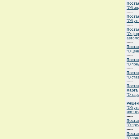
Постан
"Об ин
-----
Постан
"Об ут
-----
Постан
"О фор
автомо
-----
Постан
"О цен
-----
Постан
"О пре
-----
Постан
"О ста
-----
Постан
марта 
"О тар
-----
Решени
"Об ут
квот г
-----
Постан
"О пре
-----
Постан
"О пов