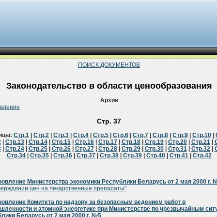
ПОИСК ДОКУМЕНТОВ
Законодательство в области ценообразования
Архив
овление
Стр. 37
ицы:
Стр.1
|
Стр.2
|
Стр.3
|
Стр.4
|
Стр.5
|
Стр.6
|
Стр.7
|
Стр.8
|
Стр.9
|
Стр.10
|
2
|
Стр.13
|
Стр.14
|
Стр.15
|
Стр.16
|
Стр.17
|
Стр.18
|
Стр.19
|
Стр.20
|
Стр.21
|
3
|
Стр.24
|
Стр.25
|
Стр.26
|
Стр.27
|
Стр.28
|
Стр.29
|
Стр.30
|
Стр.31
|
Стр.32
|
Стр.34
|
Стр.35
|
Стр.36
|
Стр.37
|
Стр.38
|
Стр.39
|
Стр.40
|
Стр.41
|
Стр.42
овление Министерства экономики Республики Беларусь от 2 мая 2000 г. 
верждении цен на лекарственные препараты"
овление Комитета по надзору за безопасным ведением работ в
шленности и атомной энергетике при Министерстве по чрезвычайным сит
лики Беларусь от 2 мая 2000 г. №5