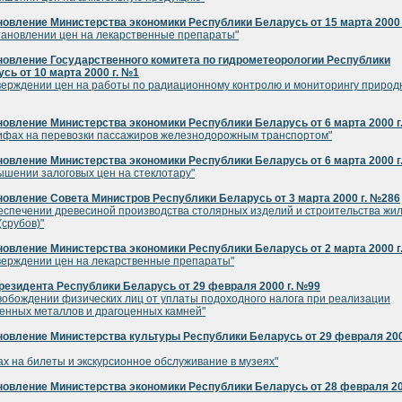
овление Министерства экономики Республики Беларусь от 15 марта 2000 
тановлении цен на лекарственные препараты"
новление Государственного комитета по гидрометеорологии Республики
сь от 10 марта 2000 г. №1
верждении цен на работы по радиационному контролю и мониторингу природ
овление Министерства экономики Республики Беларусь от 6 марта 2000 г
ифах на перевозки пассажиров железнодорожным транспортом"
овление Министерства экономики Республики Беларусь от 6 марта 2000 г
ышении залоговых цен на стеклотару"
овление Совета Министров Республики Беларусь от 3 марта 2000 г. №286
еспечении древесиной производства столярных изделий и строительства жи
(срубов)"
овление Министерства экономики Республики Беларусь от 2 марта 2000 г
верждении цен на лекарственные препараты"
резидента Республики Беларусь от 29 февраля 2000 г. №99
вобождении физических лиц от уплаты подоходного налога при реализации
енных металлов и драгоценных камней"
овление Министерства культуры Республики Беларусь от 29 февраля 200
ах на билеты и экскурсионное обслуживание в музеях"
овление Министерства экономики Республики Беларусь от 28 февраля 200