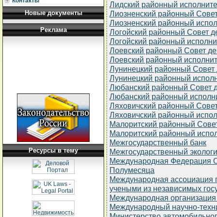
Контакты
Лидский районный исполните
Новые документы
Лиозненский районный Совет
Лиозненский районный испол
Реклама
Логойский районный Совет д
Логойский районный исполни
Лоевский районный Совет де
Лоевский районный исполнит
Лунинецкий районный Совет 
Лунинецкий районный исполн
Любанский районный Совет 
Любанский районный исполн
Ляховичский районный Совет
Ляховичский районный испол
Малоритский районный Совет
Малоритский районный испол
Межгосударственный банк
Ресурсы в тему
Межгосударственный экологи
Международная Федерация Об
Полумесяца
Международная ассоциация п
учеными из независимых го
Международная организация
Международный научно-техн
Министерство автомобильног