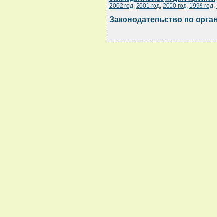
2002 год
,
2001 год
,
2000 год
,
1999 год
,
Законодательство по орга