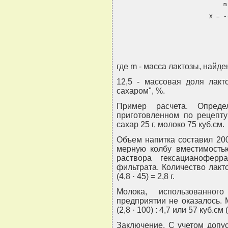
                              m
                          X = -
                               
где m - масса лактозы, найде
12,5 - массовая доля лакт
сахаром", %.
Пример расчета. Опред
приготовленном по рецепту
сахар 25 г, молоко 75 куб.см.
Объем напитка составил 200
мерную колбу вместимостью
раствора гексацианоферра
фильтрата. Количество лактоз
(4,8 · 45) = 2,8 г.
Молока, использованног
предприятии не оказалось. 
(2,8 · 100) : 4,7 или 57 куб.см (
Заключение. С учетом допу