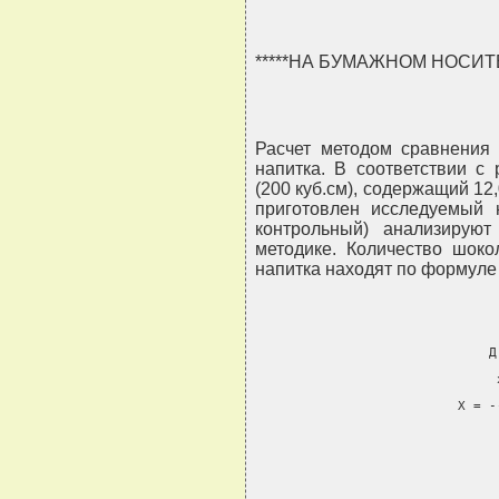
*****НА БУМАЖНОМ НОСИ
Расчет методом сравнения 
напитка. В соответствии с
(200 куб.см), содержащий 12,
приготовлен исследуемый 
контрольный) анализирую
методике. Количество шоко
напитка находят по формуле
                              Д
                               
                          X = -
                               
                               