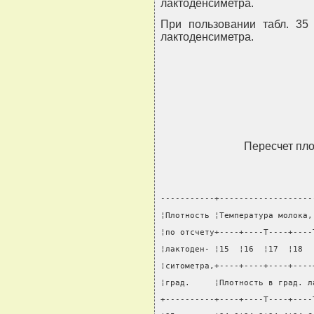
лактоденсиметра.
При пользовании табл. 35
лактоденсиметра.
Пересчет пло
-----------+-------------------
¦Плотность ¦Температура молока,
¦по отсчету+----+----T----+----
¦лактоден- ¦15  ¦16  ¦17  ¦18  
¦ситометра,+----+----+----+----
¦град.     ¦Плотность в град. л
+----------+----+----T----+----