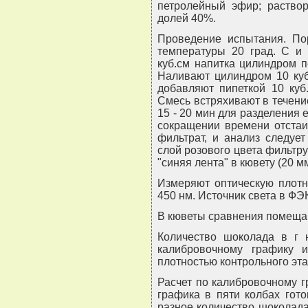
петролейный эфир; раствор
долей 40%.
Проведение испытания. Пор
температуры 20 град. C и
куб.см напитка цилиндром п
Наливают цилиндром 10 куб
добавляют пипеткой 10 куб
Смесь встряхивают в течение
15 - 20 мин для разделения 
сокращении времени отстаи
фильтрат, и анализ следуе
слой розового цвета фильтр
"синяя лента" в кювету (20 мм
Измеряют оптическую плотн
450 нм. Источник света в ФЭ
В кюветы сравнения помеща
Количество шоколада в г 
калибровочному графику 
плотностью контрольного эта
Расчет по калибровочному г
графика в пяти колбах гот
разное количество шоколада 