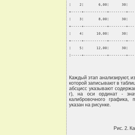
¦    2¦       6,00¦      30¦   
+-----+-----------+--------+---
¦    3¦       8,00¦      30¦   
+-----+-----------+--------+---
¦    4¦      10,00¦      30¦   
+-----+-----------+--------+---
¦    5¦      12,00¦      30¦   
¦-----+-----------+--------+---
Каждый этап анализируют, и
которой записывают в таблиц
абсцисс указывают содержан
г), на оси ординат - зна
калибровочного графика, 
указан на рисунке.
Рис. 2. 