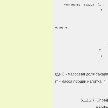
     Количество  сахара  (X ,  
                           2
формуле
                               
                          X  = 
                           2   
где С - массовая доля сахара
m - масса порции напитка, г.
5.12.2.7. Опре
в кофе