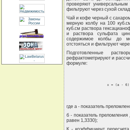
проверяют универсальным 
фильтруют через сухой склад
Чай и кофе черный с сахаром 
мерную колбу на 100 куб.с
куб.см раствора гексацианоф
и раствора сульфата ци
содержимое колбы до ме
отстояться и фильтруют чере
Подготовленные раство
рефрактометрируют и рассчи
формуле:
                    х = (а - б)
где а - показатель преломле
б - показатель преломления
равен 1,3330);
К - коэффициент пересчета