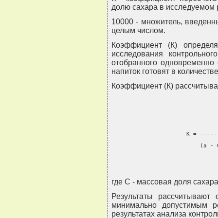
долю сахара в исследуемом 
10000 - множитель, введенны
целым числом.
Коэффициент (К) определя
исследования контрольного
отобранного одновременно 
напиток готовят в количестве
Коэффициент (К) рассчитыв
                               
                      К = -----
                          (а - 
где С - массовая доля сахара
Результаты рассчитывают 
минимально допустимым ре
результатах анализа контрол