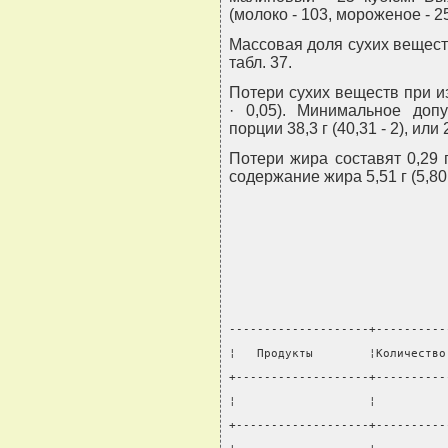
(молоко - 103, мороженое - 2
Массовая доля сухих вещест
табл. 37.
Потери сухих веществ при из
· 0,05). Минимальное доп
порции 38,3 г (40,31 - 2), или
Потери жира составят 0,29 г
содержание жира 5,51 г (5,80 -
--------------------+----------
¦   Продукты        ¦Количество
+-------------------+----------
¦                   ¦          
+-------------------+----------