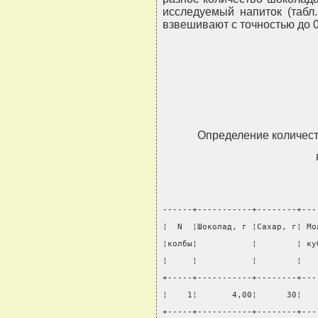
исследуемый напиток (табл
взвешивают с точностью до 0,
Определение количест
------+-----------+--------+---
¦  N  ¦Шоколад, г ¦Сахар, г¦ Мо
¦колбы¦           ¦        ¦ ку
¦     ¦           ¦        ¦   
+-----+-----------+--------+---
¦    1¦       4,00¦      30¦   
+-----+-----------+--------+---