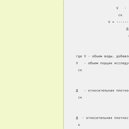
                         V   · 
                          ск   
                     V = ------
                              Д
                               
     где V - объем воды, добавл
     V   - объем порции исследу
      ск
     Д   - относительная плотно
      ск
     Д  - относительная плотнос
      к