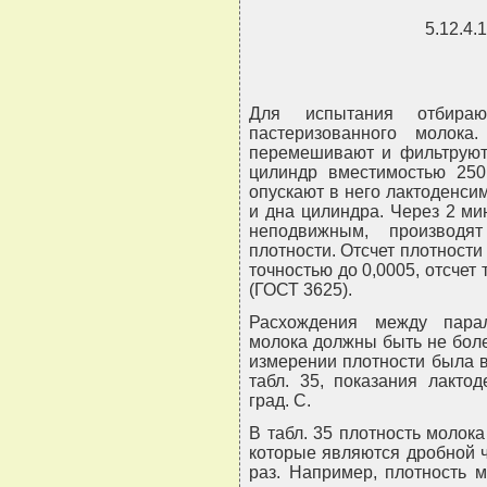
5.12.4.
Для испытания отбира
пастеризованного молок
перемешивают и фильтруют
цилиндр вместимостью 250
опускают в него лактоденсим
и дна цилиндра. Через 2 мин
неподвижным, производя
плотности. Отсчет плотности
точностью до 0,0005, отсчет 
(ГОСТ 3625).
Расхождения между пара
молока должны быть не боле
измерении плотности была в
табл. 35, показания лакто
град. C.
В табл. 35 плотность молок
которые являются дробной ч
раз. Например, плотность м