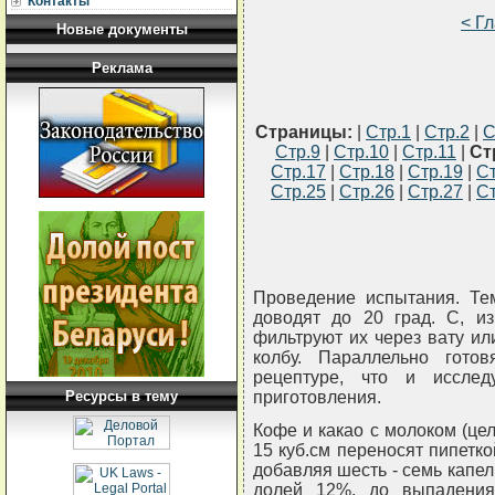
Контакты
< Г
Новые документы
Реклама
Страницы:
|
Стр.1
|
Стр.2
|
С
Стр.9
|
Стр.10
|
Стр.11
|
Ст
Стр.17
|
Стр.18
|
Стр.19
|
Ст
Стр.25
|
Стр.26
|
Стр.27
|
Ст
Проведение испытания. Те
доводят до 20 град. C, и
фильтруют их через вату и
колбу. Параллельно гото
рецептуре, что и исслед
Ресурсы в тему
приготовления.
Кофе и какао с молоком (це
15 куб.см переносят пипетко
добавляя шесть - семь капел
долей 12%, до выпадени