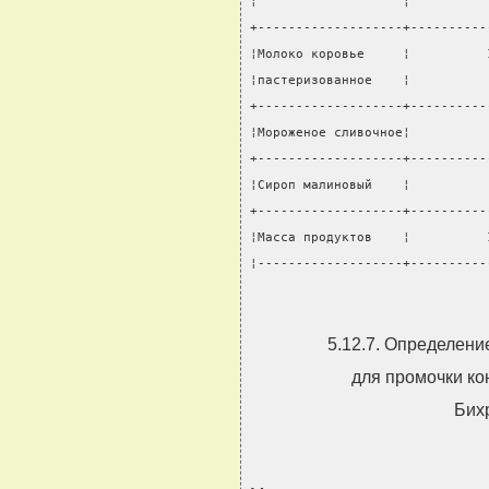
¦                   ¦          
+-------------------+----------
¦Молоко коровье     ¦          
¦пастеризованное    ¦          
+-------------------+----------
¦Мороженое сливочное¦          
+-------------------+----------
¦Сироп малиновый    ¦          
+-------------------+----------
¦Масса продуктов    ¦          
¦-------------------+----------
5.12.7. Определени
для промочки ко
Бих