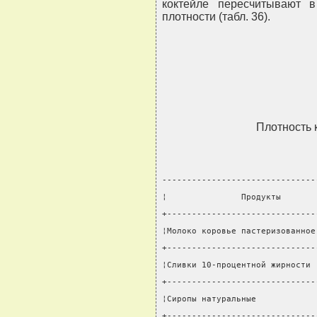
коктейле пересчитывают 
плотности (табл. 36).
Плотность 
-------------------------------
¦               Продукты       
+------------------------------
¦Молоко коровье пастеризованное
+------------------------------
¦Сливки 10-процентной жирности 
+------------------------------
¦Сиропы натуральные            
+------------------------------