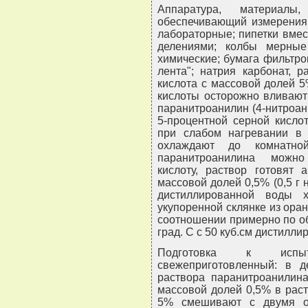
Аппаратура, материалы,
обеспечивающий измерения 
лабораторные; пипетки вмести
делениями; колбы мерные
химические; бумага фильтр
лента"; натрия карбонат, 
кислота с массовой долей 5
кислоты осторожно вливают
паранитроанилин (4-нитроан
5-процентной серной кисло
при слабом нагревании в 
охлаждают до комнатной
паранитроанилина можно
кислоту, раствор готовят 
массовой долей 0,5% (0,5 г 
дистиллированной воды 
укупоренной склянке из оран
соотношении примерно по объ
град. C с 50 куб.см дистилли
Подготовка к испыт
свежеприготовленный: в 
раствора паранитроанилина
массовой долей 0,5% в рас
5% смешивают с двумя о