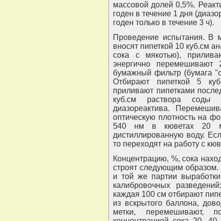
массовой долей 0,5%. Реакти
годен в течение 1 дня (диаз
годен только в течение 3 ч).
Проведение испытания. В м
вносят пипеткой 10 куб.см а
сока с мякотью), прилива
энергично перемешивают 
бумажный фильтр (бумага "с
Отбирают пипеткой 5 ку
приливают пипетками послед
куб.см раствора соды 
диазореактива. Перемеши
оптическую плотность на ф
540 нм в кюветах 20 м
дистиллированную воду. Ес
то переходят на работу с кю
Концентрацию, %, сока нахо
строят следующим образом. 
и той же партии выработки
калибровочных разведени
каждая 100 см отбирают пипетк
из вскрытого баллона, дов
метки, перемешивают, п
концентрацией сока 20, 40