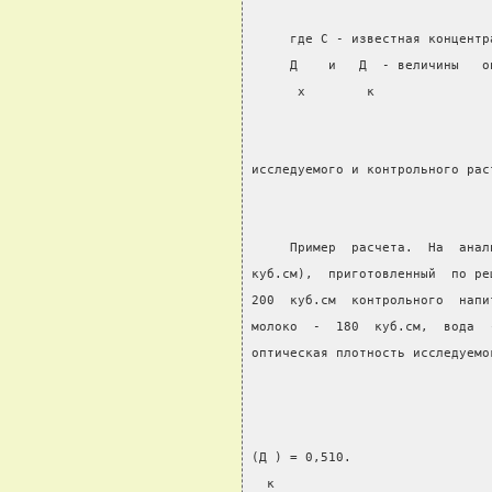
     где С - известная концентр
     Д    и   Д  - величины   о
      х        к
исследуемого и контрольного рас
     Пример  расчета.  На  анал
куб.см),  приготовленный  по ре
200  куб.см  контрольного  напи
молоко  -  180  куб.см,  вода  
оптическая плотность исследуемо
                               
(Д ) = 0,510.
  к