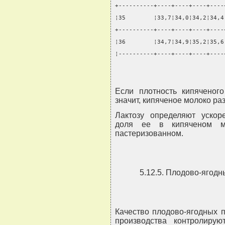
+----------+----+----+----+----
¦35        ¦33,7¦34,0¦34,2¦34,4
+----------+----+----+----+----
¦36        ¦34,7¦34,9¦35,2¦35,6
¦----------+----+----+----+----
Если плотность кипяченого
значит, кипяченое молоко ра
Лактозу определяют уско
доля ее в кипяченом 
пастеризованном.
5.12.5. Плодово-ягодн
Качество плодово-ягодных 
производства контролиру