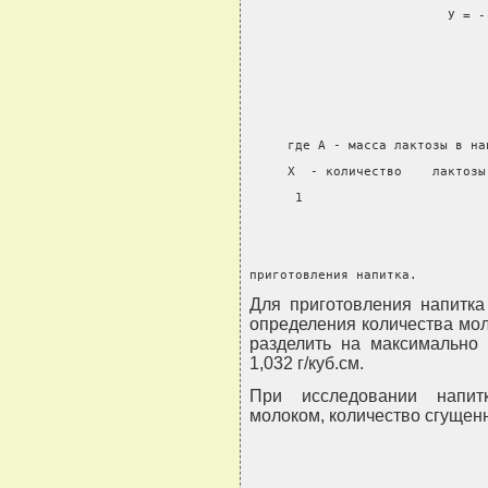
                          У = -
                               
                               
     где А - масса лактозы в на
     Х  - количество    лактозы
      1
приготовления напитка.
Для приготовления напитка
определения количества мол
разделить на максимально 
1,032 г/куб.см.
При исследовании напит
молоком, количество сгущенн