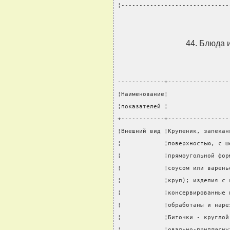
¦------------------------------
44. Блюда и
-------------+-----------------
¦Наименование¦                 
¦показателей ¦                 
+------------+-----------------
¦Внешний вид ¦Крупеник, запекан
¦            ¦поверхностью, с ш
¦            ¦прямоугольной фор
¦            ¦соусом или варень
¦            ¦круп); изделия с 
¦            ¦консервированные 
¦            ¦обработаны и наре
¦            ¦Биточки - круглой
¦            ¦овально-приплюсну