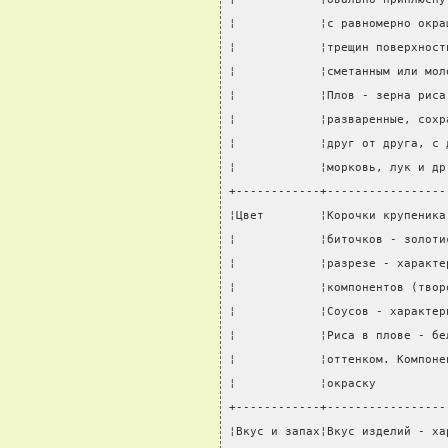
¦            ¦с равномерно окра
¦            ¦трещин поверхност
¦            ¦сметанным или мол
¦            ¦Плов - зерна риса
¦            ¦разваренные, сохр
¦            ¦друг от друга, с 
¦            ¦морковь, лук и др
+------------+-----------------
¦Цвет        ¦Корочки крупеника
¦            ¦биточков - золоти
¦            ¦разрезе - характе
¦            ¦компонентов (твор
¦            ¦Соусов - характер
¦            ¦Риса в плове - бе
¦            ¦оттенком. Компоне
¦            ¦окраску          
+------------+-----------------
¦Вкус и запах¦Вкус изделий - ха