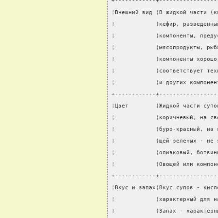
+------------+-----------------
¦Внешний вид ¦В жидкой части (к
¦            ¦кефир, разведенны
¦            ¦компоненты, преду
¦            ¦мясопродукты, рыб
¦            ¦компоненты хорошо
¦            ¦соответствует тех
¦            ¦и других компонен
+------------+-----------------
¦Цвет        ¦Жидкой части супо
¦            ¦коричневый, на св
¦            ¦буро-красный, на 
¦            ¦щей зеленых - не 
¦            ¦оливковый, ботвин
¦            ¦Овощей или компон
+------------+-----------------
¦Вкус и запах¦Вкус супов - кисл
¦            ¦характерный для н
¦            ¦Запах - характерн