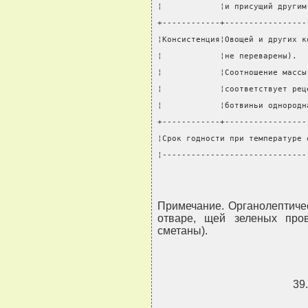
¦            ¦и присущий другим
+------------+-----------------
¦Консистенция¦Овощей и других к
¦            ¦не переварены).  
¦            ¦Соотношение массы
¦            ¦соответствует рец
¦            ¦ботвиньи однородн
+------------+-----------------
¦Срок годности при температуре 
¦------------------------------
Примечание. Органолептичес
отваре, щей зеленых про
сметаны).
39