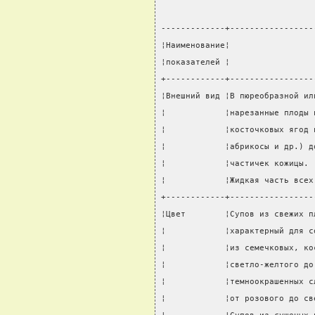
-------------+-----------------
¦Наименование¦                 
¦показателей ¦                 
+------------+-----------------
¦Внешний вид ¦В пюреобразной ил
¦            ¦нарезанные плоды 
¦            ¦косточковых ягод 
¦            ¦абрикосы и др.) д
¦            ¦частичек кожицы. 
¦            ¦Жидкая часть всех
+------------+-----------------
¦Цвет        ¦Супов из свежих п
¦            ¦характерный для с
¦            ¦из семечковых, ко
¦            ¦светло-желтого до
¦            ¦темноокрашенных с
¦            ¦от розового до св