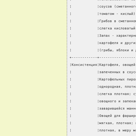
¦            ¦соусов (сметанног
¦            ¦томатом - кислый)
¦            ¦Грибов в сметанно
¦            ¦слегка кисловатый
¦            ¦Запах - характерн
¦            ¦картофеля и други
¦            ¦(грибы, яблоки и 
+------------+-----------------
¦Консистенция¦Картофеля, овощей
¦            ¦запеченных в соус
¦            ¦Картофельных пиро
¦            ¦однородная, плотн
¦            ¦слегка плотная; с
¦            ¦овощного и запека
¦            ¦заварившейся манн
¦            ¦Овощей для фаршир
¦            ¦мягкая, плотная; 
¦            ¦плотная, в меру м