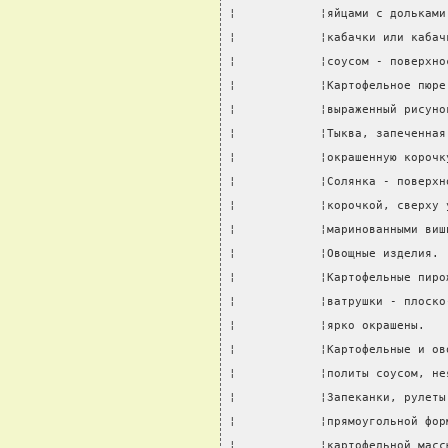
¦            ¦яйцами с дольками
¦            ¦кабачки или кабач
¦            ¦соусом - поверхно
¦            ¦Картофельное пюре
¦            ¦выраженный рисуно
¦            ¦Тыква, запеченная
¦            ¦окрашенную корочк
¦            ¦Солянка - поверхн
¦            ¦корочкой, сверху 
¦            ¦маринованными виш
¦            ¦Овощные изделия. 
¦            ¦Картофельные пиро
¦            ¦ватрушки - плоско
¦            ¦ярко окрашены.   
¦            ¦Картофельные и ов
¦            ¦политы соусом, не
¦            ¦Запеканки, рулеты
¦            ¦прямоугольной фор
¦            ¦картофельной масс