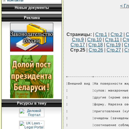
Контакты
< Г
Новые документы
Реклама
Страницы:
|
Стр.1
|
Стр.2
|
С
Стр.9
|
Стр.10
|
Стр.11
|
Ст
Стр.17
|
Стр.18
|
Стр.19
|
Ст
Стр.25
|
Стр.26
|
Стр.27
|
С
+------------+-----------------
¦Внешний вид ¦На поверхности жи
¦            ¦супов: макаронные
¦            ¦другие (кроме ово
Ресурсы в тему
¦            ¦форму. Нарезка ов
¦            ¦приготовления (ку
¦            ¦очищены (зачищены
¦            ¦соотношение соблю