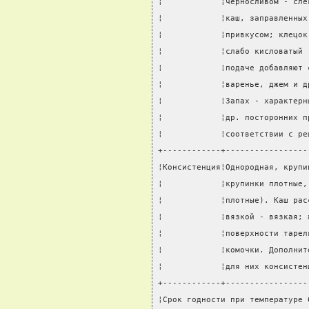
¦            ¦черносливом - сле
¦            ¦каш, заправленных
¦            ¦привкусом; клецок
¦            ¦слабо кисловатый 
¦            ¦подаче добавляют 
¦            ¦варенье, джем и д
¦            ¦Запах - характерн
¦            ¦др. посторонних п
¦            ¦соответствии с ре
+------------+-----------------
¦Консистенция¦Однородная, крупи
¦            ¦крупинки плотные,
¦            ¦плотные). Каш рас
¦            ¦вязкой - вязкая; 
¦            ¦поверхности тарел
¦            ¦комочки. Дополнит
¦            ¦для них консистен
+------------+-----------------
¦Срок годности при температуре 