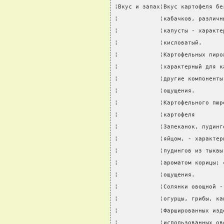
¦Вкус и запах¦Вкус картофеля бе
¦            ¦кабачков, различн
¦            ¦капусты - характе
¦            ¦кисловатый.      
¦            ¦Картофельных пиро
¦            ¦характерный для к
¦            ¦другие компоненты
¦            ¦ощущения.        
¦            ¦Картофельного пюр
¦            ¦картофеля        
¦            ¦Запеканок, пудинг
¦            ¦яйцом, - характер
¦            ¦пудингов из тыквы
¦            ¦ароматом корицы; 
¦            ¦ощущения.        
¦            ¦Солянки овощной -
¦            ¦огурцы, грибы, ка
¦            ¦Фаршированных изд
¦            ¦использованных ов