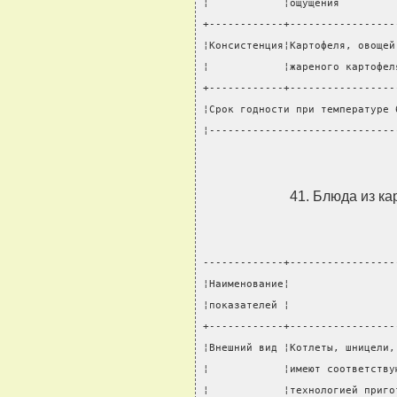
¦            ¦ощущения         
+------------+-----------------
¦Консистенция¦Картофеля, овощей
¦            ¦жареного картофел
+------------+-----------------
¦Срок годности при температуре 
¦------------------------------
41. Блюда из к
-------------+-----------------
¦Наименование¦                 
¦показателей ¦                 
+------------+-----------------
¦Внешний вид ¦Котлеты, шницели,
¦            ¦имеют соответству
¦            ¦технологией приго