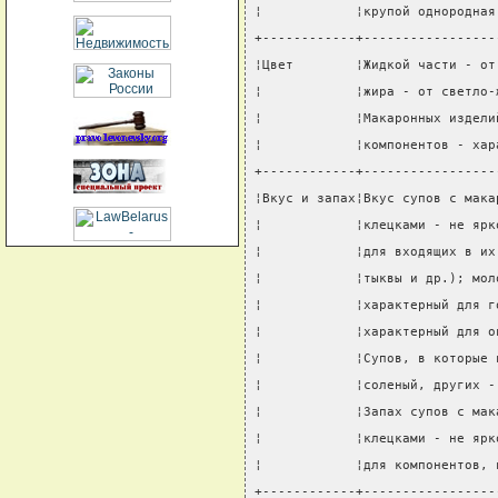
¦            ¦крупой однородная
+------------+-----------------
¦Цвет        ¦Жидкой части - от
¦            ¦жира - от светло-
¦            ¦Макаронных издели
¦            ¦компонентов - хар
+------------+-----------------
¦Вкус и запах¦Вкус супов с мака
¦            ¦клецками - не ярк
¦            ¦для входящих в их
¦            ¦тыквы и др.); мол
¦            ¦характерный для г
¦            ¦характерный для о
¦            ¦Супов, в которые 
¦            ¦соленый, других -
¦            ¦Запах супов с мак
¦            ¦клецками - не ярк
¦            ¦для компонентов, 
+------------+-----------------