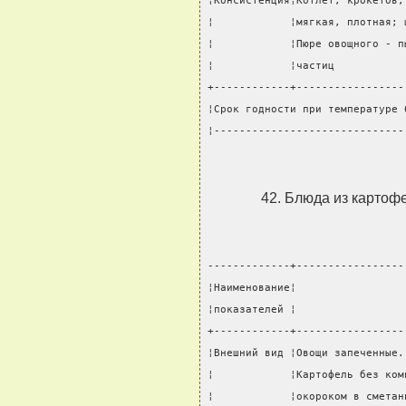
¦Консистенция¦Котлет, крокетов,
¦            ¦мягкая, плотная; 
¦            ¦Пюре овощного - п
¦            ¦частиц           
+------------+-----------------
¦Срок годности при температуре 
¦------------------------------
42. Блюда из картоф
-------------+-----------------
¦Наименование¦                 
¦показателей ¦                 
+------------+-----------------
¦Внешний вид ¦Овощи запеченные.
¦            ¦Картофель без ком
¦            ¦окороком в сметан