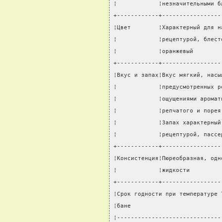
¦            ¦незначительными б
+------------+-----------------
¦Цвет        ¦Характерный для н
¦            ¦рецептурой, блест
¦            ¦оранжевый        
+------------+-----------------
¦Вкус и запах¦Вкус мягкий, насы
¦            ¦предусмотренных р
¦            ¦ощущениями аромат
¦            ¦репчатого и порея
¦            ¦Запах характерный
¦            ¦рецептурой, пассе
+------------+-----------------
¦Консистенция¦Пюреобразная, одн
¦            ¦жидкости         
+------------+-----------------
¦Срок годности при температуре 
¦бане                          
¦------------------------------