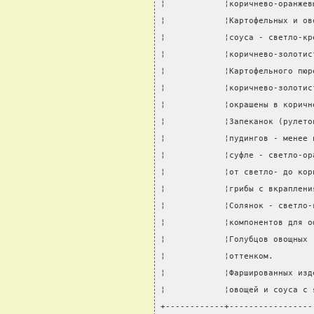
¦            ¦коричнево-оранжев
¦            ¦Картофельных и ов
¦            ¦соуса - светло-кр
¦            ¦коричнево-золотис
¦            ¦Картофельного пюр
¦            ¦коричнево-золотис
¦            ¦окрашены в коричн
¦            ¦Запеканок (рулето
¦            ¦пудингов - менее 
¦            ¦суфле - светло-ор
¦            ¦от светло- до кор
¦            ¦грибы с вкраплени
¦            ¦Солянок - светло-
¦            ¦компонентов для о
¦            ¦Голубцов овощных 
¦            ¦оттенком.        
¦            ¦Фаршированных изд
¦            ¦овощей и соуса с 
+------------+-----------------