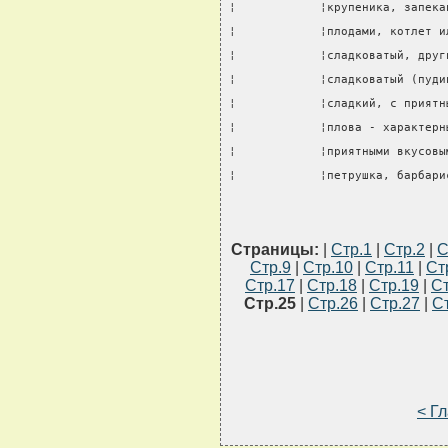
¦            ¦крупеника, запека
¦            ¦плодами, котлет и
¦            ¦сладковатый, друг
¦            ¦сладковатый (пуди
¦            ¦сладкий, с приятн
¦            ¦плова - характерн
¦            ¦приятными вкусовы
¦            ¦петрушка, барбари
Страницы:
|
Стр.1
|
Стр.2
|
С
Стр.9
|
Стр.10
|
Стр.11
|
Ст
Стр.17
|
Стр.18
|
Стр.19
|
Ст
Стр.25
|
Стр.26
|
Стр.27
|
С
< Г