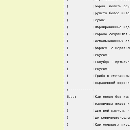
¦            ¦формы, политы соу
¦            ¦рулеты более инте
¦            ¦суфле.           
¦            ¦Фаршированные изд
¦            ¦хорошо сохраняют 
¦            ¦использованных ов
¦            ¦фаршем, с неравно
¦            ¦соусом.          
¦            ¦Голубцы - прямоуг
¦            ¦соусом.          
¦            ¦Грибы в сметанном
¦            ¦окрашенной корочк
+------------+-----------------
¦Цвет        ¦Картофеля без ком
¦            ¦различных видов к
¦            ¦цветной капусты -
¦            ¦до коричнево-соло
¦            ¦Картофельных пиро