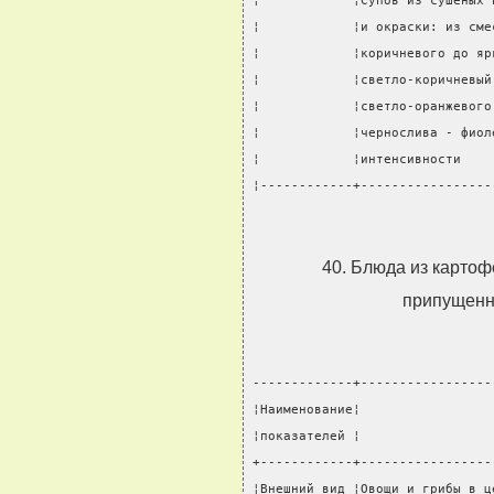
¦            ¦Супов из сушеных 
¦            ¦и окраски: из сме
¦            ¦коричневого до яр
¦            ¦светло-коричневый
¦            ¦светло-оранжевого
¦            ¦чернослива - фиол
¦            ¦интенсивности    
¦------------+-----------------
40. Блюда из картоф
припущенн
-------------+-----------------
¦Наименование¦                 
¦показателей ¦                 
+------------+-----------------
¦Внешний вид ¦Овощи и грибы в ц