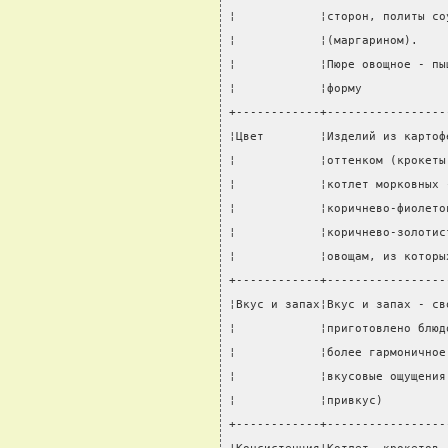
¦            ¦сторон, политы со
¦            ¦(маргарином).    
¦            ¦Пюре овощное - пы
¦            ¦форму            
+------------+-----------------
¦Цвет        ¦Изделий из картоф
¦            ¦оттенком (крокеты
¦            ¦котлет морковных 
¦            ¦коричнево-фиолето
¦            ¦коричнево-золотис
¦            ¦овощам, из которы
+------------+-----------------
¦Вкус и запах¦Вкус и запах - св
¦            ¦приготовлено блюд
¦            ¦более гармоничное
¦            ¦вкусовые ощущения
¦            ¦привкус)         
+------------+-----------------