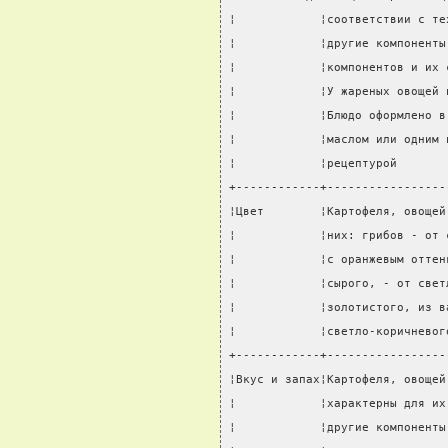
¦            ¦соответствии с те
¦            ¦другие компоненты
¦            ¦компонентов и их 
¦            ¦У жареных овощей 
¦            ¦Блюдо оформлено в
¦            ¦маслом или одним 
¦            ¦рецептурой       
+------------+-----------------
¦Цвет        ¦Картофеля, овощей
¦            ¦них: грибов - от 
¦            ¦с оранжевым оттен
¦            ¦сырого, - от свет
¦            ¦золотистого, из в
¦            ¦светло-коричневог
+------------+-----------------
¦Вкус и запах¦Картофеля, овощей
¦            ¦характерны для их
¦            ¦другие компоненты