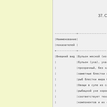
37. 
-------------+-----------------
¦Наименование¦                 
¦показателей ¦                 
+------------+-----------------
¦Внешний вид ¦Бульон мясной (из
¦            ¦бульон (уха), уха
¦            ¦прозрачный, без х
¦            ¦заметные блестки 
¦            ¦рыб блестки жира 
¦            ¦Овощи в супе из с
¦            ¦рыбацкой ухе хоро
¦            ¦соответствует тех
¦            ¦компонентов и их 