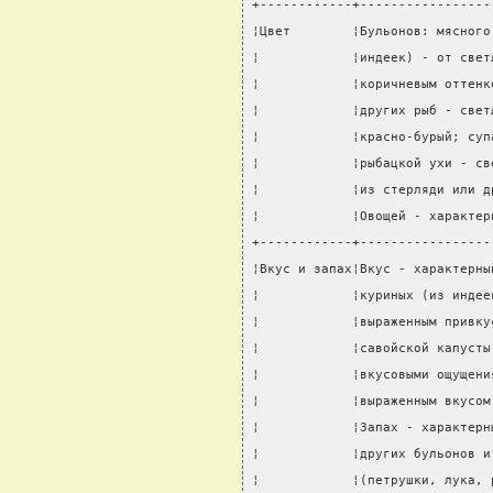
+------------+-----------------
¦Цвет        ¦Бульонов: мясного
¦            ¦индеек) - от свет
¦            ¦коричневым оттенк
¦            ¦других рыб - свет
¦            ¦красно-бурый; суп
¦            ¦рыбацкой ухи - св
¦            ¦из стерляди или д
¦            ¦Овощей - характер
+------------+-----------------
¦Вкус и запах¦Вкус - характерны
¦            ¦куриных (из индее
¦            ¦выраженным привку
¦            ¦савойской капусты
¦            ¦вкусовыми ощущени
¦            ¦выраженным вкусом
¦            ¦Запах - характерн
¦            ¦других бульонов и
¦            ¦(петрушки, лука, 