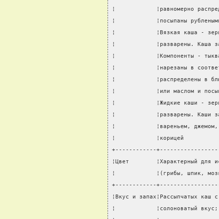
¦            ¦равномерно распре
¦            ¦посыпаны рубленым
¦            ¦Вязкая каша - зер
¦            ¦разварены. Каша з
¦            ¦Компоненты - тыкв
¦            ¦нарезаны в соотве
¦            ¦распределены в бл
¦            ¦или маслом и посы
¦            ¦Жидкие каши - зер
¦            ¦разварены. Каши з
¦            ¦вареньем, джемом,
¦            ¦корицей          
+------------+-----------------
¦Цвет        ¦Характерный для и
¦            ¦(грибы, шпик, моз
+------------+-----------------
¦Вкус и запах¦Рассыпчатых каш с
¦            ¦солоноватый вкус;