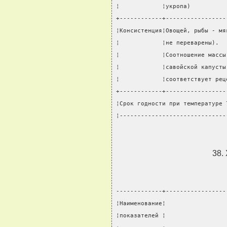
¦            ¦укропа)          
+------------+-----------------
¦Консистенция¦Овощей, рыбы - мя
¦            ¦не переварены).  
¦            ¦Соотношение массы
¦            ¦савойской капусты
¦            ¦соответствует рец
+------------+-----------------
¦Срок годности при температуре 
¦------------------------------
38.
-------------+-----------------
¦Наименование¦                 
¦показателей ¦                 