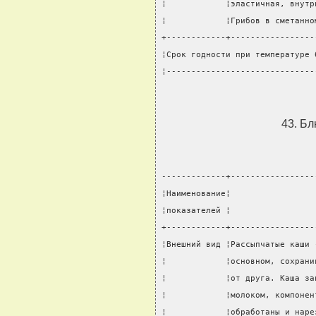
¦            ¦эластичная, внутр
¦            ¦Грибов в сметанно
+------------+-----------------
¦Срок годности при температуре 
¦------------------------------
43. Бл
-------------+-----------------
¦Наименование¦                 
¦показателей ¦                 
+------------+-----------------
¦Внешний вид ¦Рассыпчатые каши 
¦            ¦основном, сохрани
¦            ¦от друга. Каша за
¦            ¦молоком, компонен
¦            ¦обработаны и наре