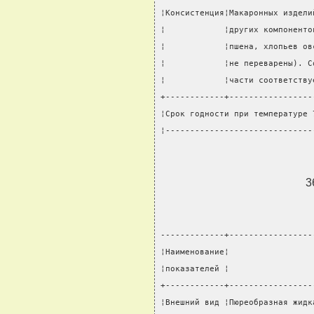
¦Консистенция¦Макаронных издели
¦            ¦других компоненто
¦            ¦пшена, хлопьев ов
¦            ¦не переварены). С
¦            ¦части соответству
+------------+-----------------
¦Срок годности при температуре 
¦------------------------------
3
-------------+-----------------
¦Наименование¦                 
¦показателей ¦                 
+------------+-----------------
¦Внешний вид ¦Пюреобразная жидк