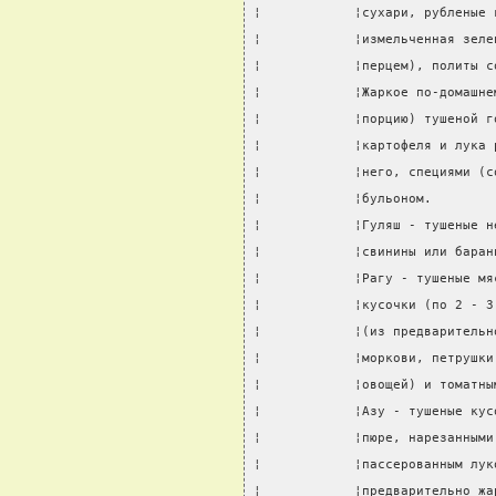
¦            ¦сухари, рубленые 
¦            ¦измельченная зеле
¦            ¦перцем), политы с
¦            ¦Жаркое по-домашне
¦            ¦порцию) тушеной г
¦            ¦картофеля и лука 
¦            ¦него, специями (с
¦            ¦бульоном.        
¦            ¦Гуляш - тушеные н
¦            ¦свинины или баран
¦            ¦Рагу - тушеные мя
¦            ¦кусочки (по 2 - 3
¦            ¦(из предварительн
¦            ¦моркови, петрушки
¦            ¦овощей) и томатны
¦            ¦Азу - тушеные кус
¦            ¦пюре, нарезанными
¦            ¦пассерованным лук
¦            ¦предварительно жа