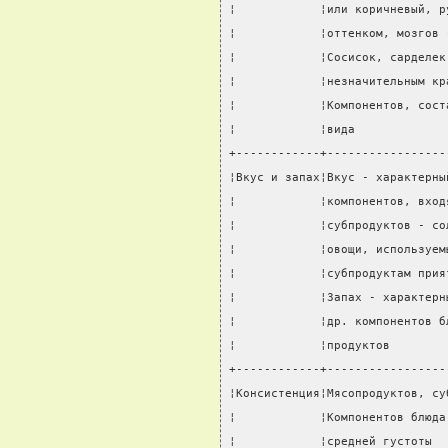
¦            ¦или коричневый, р
¦            ¦оттенком, мозгов 
¦            ¦Сосисок, сарделек
¦            ¦незначительным кр
¦            ¦Компонентов, сост
¦            ¦вида             
+------------+-----------------
¦Вкус и запах¦Вкус - характерны
¦            ¦компонентов, вход
¦            ¦субпродуктов - со
¦            ¦овощи, используем
¦            ¦субпродуктам прия
¦            ¦Запах - характерн
¦            ¦др. компонентов б
¦            ¦продуктов        
+------------+-----------------
¦Консистенция¦Мясопродуктов, су
¦            ¦Компонентов блюда
¦            ¦средней густоты  