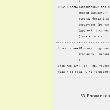
+------------+-----------------
¦Вкус и запах¦Характерный для р
¦            ¦массы (шницель); 
¦            ¦состав блюда (гар
¦            ¦продуктов (репчат
¦            ¦других), с солоно
¦            ¦томатного и др.) 
+------------+-----------------
¦Консистенция¦Изделий - однород
¦            ¦гарниров - мягкая
+------------+-----------------
¦Срок годности: 12 ч при темпер
¦подачи 65 град. C (в тепловом 
¦------------------------------
53. Блюда из от