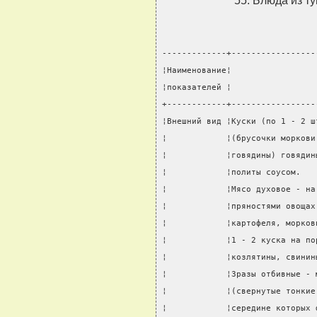
55. Блюда из т
-------------+-----------------
¦Наименование¦                 
¦показателей ¦                 
+------------+-----------------
¦Внешний вид ¦Куски (по 1 - 2 ш
¦            ¦(брусочки моркови
¦            ¦говядины) говядин
¦            ¦политы соусом.   
¦            ¦Мясо духовое - на
¦            ¦пряностями овощах
¦            ¦картофеля, морков
¦            ¦1 - 2 куска на по
¦            ¦козлятины, свинин
¦            ¦Зразы отбивные - 
¦            ¦(свернутые тонкие
¦            ¦середине которых 