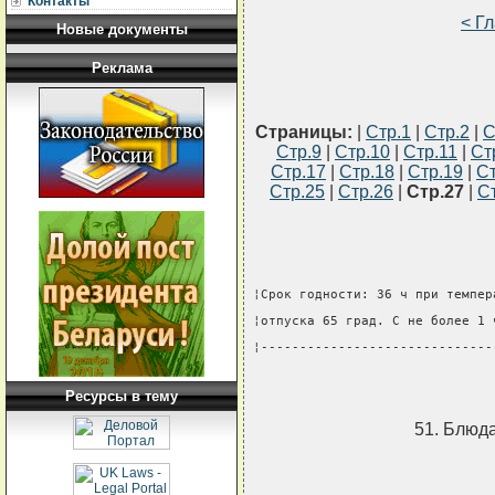
Контакты
< Г
Новые документы
Реклама
Страницы:
|
Стр.1
|
Стр.2
|
С
Стр.9
|
Стр.10
|
Стр.11
|
Ст
Стр.17
|
Стр.18
|
Стр.19
|
Ст
Стр.25
|
Стр.26
|
Стр.27
|
С
¦Срок годности: 36 ч при темпер
¦отпуска 65 град. C не более 1 
¦------------------------------
Ресурсы в тему
51. Блюд