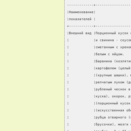
-------------+-----------------
¦Наименование¦                 
¦показателей ¦                 
+------------+-----------------
¦Внешний вид ¦Порционный кусок 
¦            ¦и свинина - соусо
¦            ¦сметанным с хрено
¦            ¦белым с яйцом.   
¦            ¦Баранина (козляти
¦            ¦картофелем (целый
¦            ¦(крупные шашки), 
¦            ¦репчатым луком (д
¦            ¦рубленый чеснок в
¦            ¦куска), окорок, р
¦            ¦(порционный кусок
¦            ¦(искусственная об
¦            ¦рубца отварного (
¦            ¦брусочки), мозги 