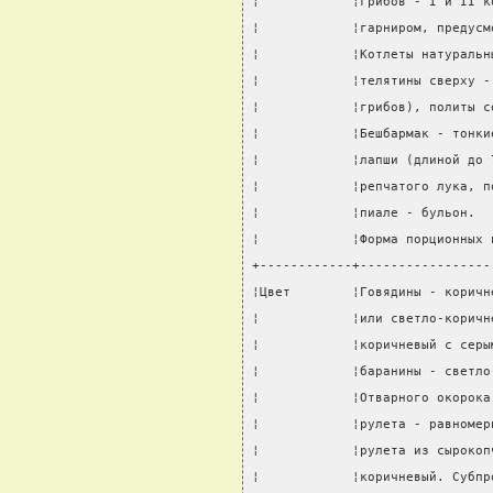
¦            ¦грибов - I и II к
¦            ¦гарниром, предусм
¦            ¦Котлеты натуральн
¦            ¦телятины сверху -
¦            ¦грибов), политы с
¦            ¦Бешбармак - тонки
¦            ¦лапши (длиной до 
¦            ¦репчатого лука, п
¦            ¦пиале - бульон.  
¦            ¦Форма порционных 
+------------+-----------------
¦Цвет        ¦Говядины - коричн
¦            ¦или светло-коричн
¦            ¦коричневый с серы
¦            ¦баранины - светло
¦            ¦Отварного окорока
¦            ¦рулета - равномер
¦            ¦рулета из сырокоп
¦            ¦коричневый. Субпр