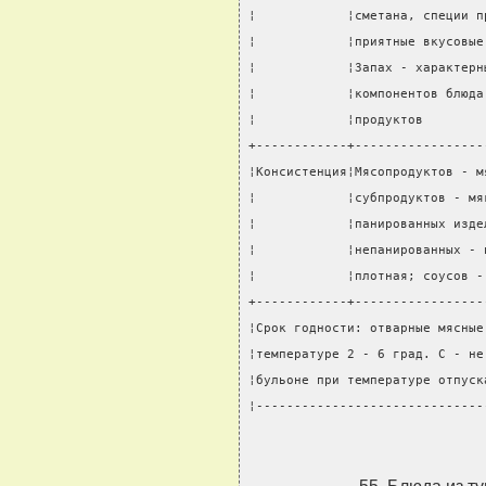
¦            ¦сметана, специи п
¦            ¦приятные вкусовые
¦            ¦Запах - характерн
¦            ¦компонентов блюда
¦            ¦продуктов        
+------------+-----------------
¦Консистенция¦Мясопродуктов - м
¦            ¦субпродуктов - мя
¦            ¦панированных изде
¦            ¦непанированных - 
¦            ¦плотная; соусов -
+------------+-----------------
¦Срок годности: отварные мясные
¦температуре 2 - 6 град. C - не
¦бульоне при температуре отпуск
¦------------------------------