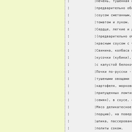
¦            ¦Печень, тушенная 
¦            ¦предварительно об
¦            ¦соусом сметанным,
¦            ¦томатом и луком. 
¦            ¦Сердце, легкие и 
¦            ¦(предварительно о
¦            ¦красным соусом с 
¦            ¦Свинина, колбаса 
¦            ¦кусочки (кубики),
¦            ¦с капустой белоко
¦            ¦Почки по-русски -
¦            ¦тушеными овощами 
¦            ¦картофеля, морков
¦            ¦припущенных ломти
¦            ¦семян), в соусе, 
¦            ¦Мясо деликатесное
¦            ¦порцию), на повер
¦            ¦шпика, пассерован
¦            ¦политы соком.    