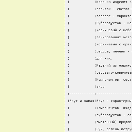
¦            ¦Корочка изделия и
¦            ¦сосисок - светло-
¦            ¦разрезе - характе
¦            ¦Субпродуктов - не
¦            ¦коричневый с небо
¦            ¦панированных мозг
¦            ¦коричневый с оран
¦            ¦сердца, печени - 
¦            ¦для них.         
¦            ¦Изделий из марино
¦            ¦серовато-коричнев
¦            ¦Компонентов, сост
¦            ¦вида             
+------------+-----------------
¦Вкус и запах¦Вкус - характерны
¦            ¦компонентов, вход
¦            ¦субпродуктов - со
¦            ¦сметанный) придаю
¦            ¦Лук, зелень петру