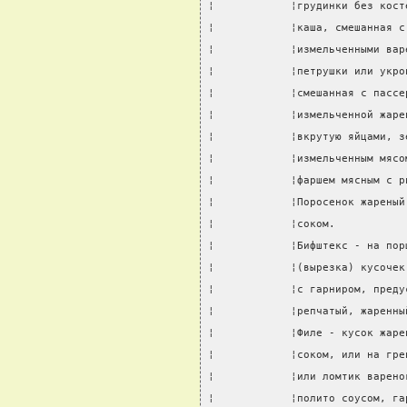
¦            ¦грудинки без кост
¦            ¦каша, смешанная с
¦            ¦измельченными вар
¦            ¦петрушки или укро
¦            ¦смешанная с пассе
¦            ¦измельченной жаре
¦            ¦вкрутую яйцами, з
¦            ¦измельченным мясо
¦            ¦фаршем мясным с р
¦            ¦Поросенок жареный
¦            ¦соком.           
¦            ¦Бифштекс - на пор
¦            ¦(вырезка) кусочек
¦            ¦с гарниром, преду
¦            ¦репчатый, жаренны
¦            ¦Филе - кусок жаре
¦            ¦соком, или на гре
¦            ¦или ломтик варено
¦            ¦полито соусом, га