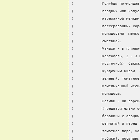
¦            ¦Голубцы по-молдав
¦            ¦градных или капус
¦            ¦нарезанной мелким
¦            ¦пассерованных кор
¦            ¦помидорами, мелко
¦            ¦сметаной.        
¦            ¦Чанахи - в глинян
¦            ¦картофель, 2 - 3 
¦            ¦косточкой), бакла
¦            ¦курдючным жиром, 
¦            ¦зеленый, томатное
¦            ¦измельченный чесн
¦            ¦помидоры.        
¦            ¦Лагман - на варен
¦            ¦(предварительно о
¦            ¦баранины с овощам
¦            ¦репчатый и перец 
¦            ¦томатное пюре, мо
¦            ¦кубики), посыпаны