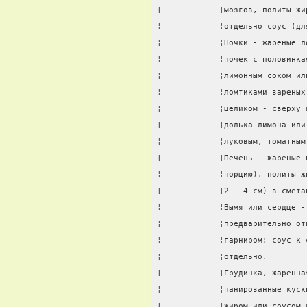
¦            ¦мозгов, политы жи
¦            ¦отдельно соус (дл
¦            ¦Почки - жареные л
¦            ¦почек с половинка
¦            ¦лимонным соком ил
¦            ¦ломтиками вареных
¦            ¦целиком - сверху 
¦            ¦долька лимона или
¦            ¦луковым, томатным
¦            ¦Печень - жареные 
¦            ¦порцию), политы ж
¦            ¦2 - 4 см) в смета
¦            ¦Вымя или сердце -
¦            ¦предварительно от
¦            ¦гарниром; соус к 
¦            ¦отдельно.        
¦            ¦Грудинка, жаренна
¦            ¦панированные куск
¦            ¦жиром или соусом 