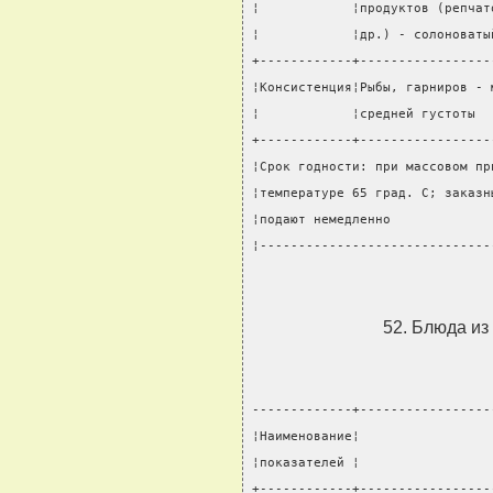
¦            ¦продуктов (репчат
¦            ¦др.) - солоноваты
+------------+-----------------
¦Консистенция¦Рыбы, гарниров - 
¦            ¦средней густоты  
+------------+-----------------
¦Срок годности: при массовом пр
¦температуре 65 град. C; заказн
¦подают немедленно             
¦------------------------------
52. Блюда из
-------------+-----------------
¦Наименование¦                 
¦показателей ¦                 
+------------+-----------------