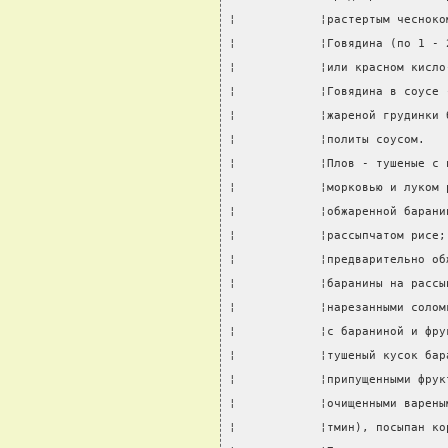
¦            ¦растертым чесноко
¦            ¦Говядина (по 1 - 
¦            ¦или красном кисло
¦            ¦Говядина в соусе 
¦            ¦жареной грудинки 
¦            ¦политы соусом.   
¦            ¦Плов - тушеные с 
¦            ¦морковью и луком 
¦            ¦обжаренной барани
¦            ¦рассыпчатом рисе;
¦            ¦предварительно об
¦            ¦баранины на рассы
¦            ¦нарезанными солом
¦            ¦с бараниной и фру
¦            ¦тушеный кусок бар
¦            ¦припущенными фрук
¦            ¦очищенными варены
¦            ¦тмин), посыпан ко