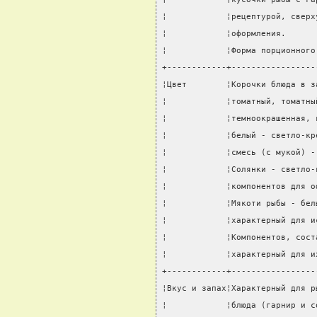
¦            ¦рецептурой, сверх
¦            ¦оформления.      
¦            ¦Форма порционного
+------------+-----------------
¦Цвет        ¦Корочки блюда в з
¦            ¦томатный, томатны
¦            ¦темноокрашенная, 
¦            ¦белый - светло-кр
¦            ¦смесь (с мукой) -
¦            ¦Солянки - светло-
¦            ¦компонентов для о
¦            ¦Мякоти рыбы - бел
¦            ¦характерный для и
¦            ¦Компонентов, сост
¦            ¦характерный для и
+------------+-----------------
¦Вкус и запах¦Характерный для р
¦            ¦блюда (гарнир и с