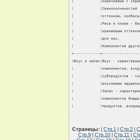
¦            ¦коричневый с серы
¦            ¦Свинокопченостей 
¦            ¦оттенком, колбасы
¦            ¦Риса в плове - бе
¦            ¦оранжевым оттенко
¦            ¦для них.         
¦            ¦Компонентов други
+------------+-----------------
¦Вкус и запах¦Вкус - характерны
¦            ¦компонентов, вход
¦            ¦субпродуктов - со
¦            ¦вкусовыми ощущени
¦            ¦Запах - характерн
¦            ¦компонентов блюда
¦            ¦продуктов, входящ
Страницы:
|
Стр.1
|
Стр.2
|
С
Стр.9
|
Стр.10
|
Стр.11
|
Ст