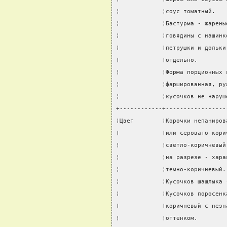
¦            ¦соус томатный.   
¦            ¦Бастурма - жарены
¦            ¦говядины с нашинк
¦            ¦петрушки и дольки
¦            ¦отдельно.        
¦            ¦Форма порционных 
¦            ¦фаршированная, ру
¦            ¦кусочков не наруш
+------------+-----------------
¦Цвет        ¦Корочки непаниров
¦            ¦или серовато-кори
¦            ¦светло-коричневый
¦            ¦на разрезе - хара
¦            ¦темно-коричневый.
¦            ¦Кусочков шашлыка 
¦            ¦Кусочков поросенк
¦            ¦коричневый с незн
¦            ¦оттенком.        