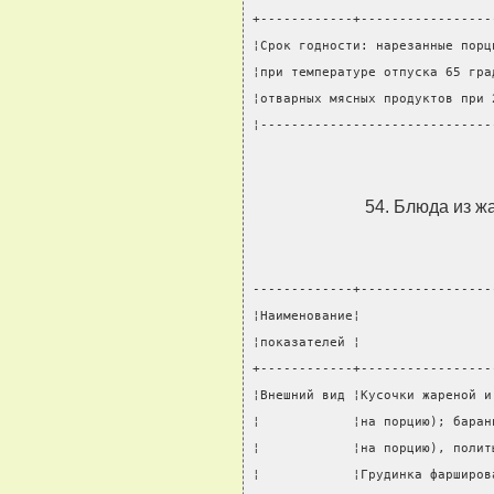
+------------+-----------------
¦Срок годности: нарезанные порц
¦при температуре отпуска 65 гра
¦отварных мясных продуктов при 
¦------------------------------
54. Блюда из ж
-------------+-----------------
¦Наименование¦                 
¦показателей ¦                 
+------------+-----------------
¦Внешний вид ¦Кусочки жареной и
¦            ¦на порцию); баран
¦            ¦на порцию), полит
¦            ¦Грудинка фарширов