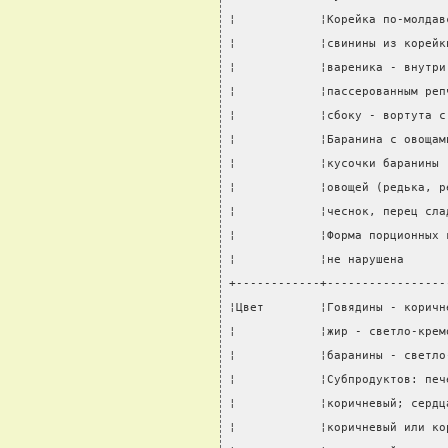
¦            ¦Корейка по-молдав
¦            ¦свинины из корейк
¦            ¦вареника - внутри
¦            ¦пассерованным реп
¦            ¦сбоку - вортута с
¦            ¦Баранина с овощам
¦            ¦кусочки баранины 
¦            ¦овощей (редька, р
¦            ¦чеснок, перец сла
¦            ¦Форма порционных 
¦            ¦не нарушена      
+------------+-----------------
¦Цвет        ¦Говядины - коричн
¦            ¦жир - светло-крем
¦            ¦баранины - светло
¦            ¦Субпродуктов: печ
¦            ¦коричневый; сердц
¦            ¦коричневый или ко