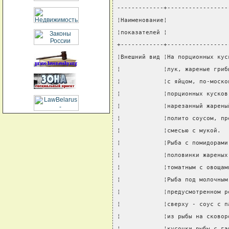
-------------+-----------------
¦Наименование¦                 
¦показателей ¦                 
+------------+-----------------
¦Внешний вид ¦На порционных кус
¦            ¦лук, жареные гриб
¦            ¦с яйцом, по-моско
¦            ¦порционных кусков
¦            ¦нарезанный жарены
¦            ¦полито соусом, пр
¦            ¦смесью с мукой.  
¦            ¦Рыба с помидорами
¦            ¦половинки жареных
¦            ¦томатным с овощам
¦            ¦Рыба под молочным
¦            ¦предусмотренном р
¦            ¦сверху - соус с п
¦            ¦из рыбы на сковор
¦            ¦кусочки рыбы с га