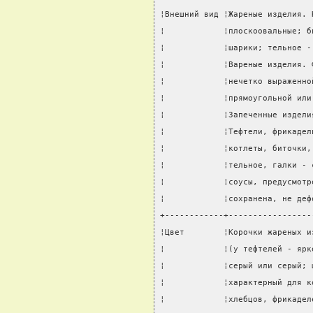
¦Внешний вид ¦Жареные изделия. 
¦            ¦плоскоовальные; б
¦            ¦шарики; тельное -
¦            ¦Вареные изделия. 
¦            ¦нечетко выраженно
¦            ¦прямоугольной или
¦            ¦Запеченные издели
¦            ¦Тефтели, фрикадел
¦            ¦котлеты, биточки,
¦            ¦тельное, галки - 
¦            ¦соусы, предусмотр
¦            ¦сохранена, не деф
+------------+-----------------
¦Цвет        ¦Корочки жареных и
¦            ¦(у тефтелей - ярк
¦            ¦серый или серый; 
¦            ¦характерный для к
¦            ¦хлебцов, фрикадел