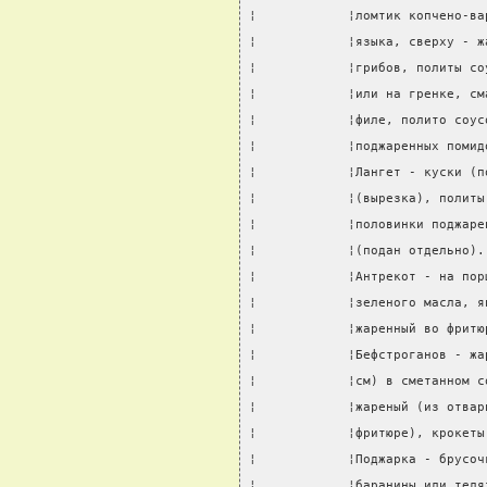
¦            ¦ломтик копчено-ва
¦            ¦языка, сверху - ж
¦            ¦грибов, политы со
¦            ¦или на гренке, см
¦            ¦филе, полито соус
¦            ¦поджаренных помид
¦            ¦Лангет - куски (п
¦            ¦(вырезка), политы
¦            ¦половинки поджаре
¦            ¦(подан отдельно).
¦            ¦Антрекот - на пор
¦            ¦зеленого масла, я
¦            ¦жаренный во фритю
¦            ¦Бефстроганов - жа
¦            ¦см) в сметанном с
¦            ¦жареный (из отвар
¦            ¦фритюре), крокеты
¦            ¦Поджарка - брусоч
¦            ¦баранины или теля