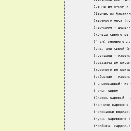
¦            ¦репчатым луком и 
¦            ¦Шашлык из баранин
¦            ¦жареного мяса (по
¦            ¦гарниром - дольки
¦            ¦кольца сырого реп
¦            ¦4 см) зеленого лу
¦            ¦рис, или сырой (м
¦            ¦говядины - жарены
¦            ¦рассыпчатым рисом
¦            ¦жареного во фритю
¦            ¦отбивные - жарены
¦            ¦панированный) из 
¦            ¦полит жиром.     
¦            ¦Окорок жареный - 
¦            ¦копчено-вареного 
¦            ¦половинки поджаре
¦            ¦лука, жаренного в
¦            ¦Колбаса, сардельк