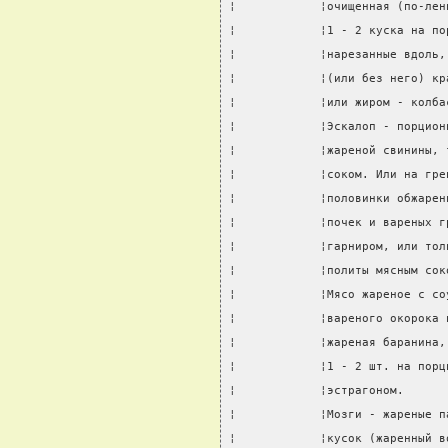
¦            ¦очищенная (по-лен
¦            ¦1 - 2 куска на по
¦            ¦нарезанные вдоль,
¦            ¦(или без него) кр
¦            ¦или жиром - колба
¦            ¦Эскалоп - порцион
¦            ¦жареной свинины, 
¦            ¦соком. Или на гре
¦            ¦половинки обжарен
¦            ¦почек и вареных г
¦            ¦гарниром, или тол
¦            ¦политы мясным сок
¦            ¦Мясо жареное с со
¦            ¦вареного окорока 
¦            ¦жареная баранина,
¦            ¦1 - 2 шт. на порц
¦            ¦эстрагоном.      
¦            ¦Мозги - жареные п
¦            ¦кусок (жаренный в