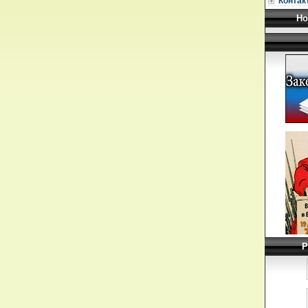
Контак
Но
Р